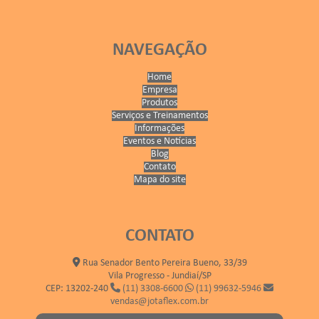
NAVEGAÇÃO
Home
Empresa
Produtos
Serviços e Treinamentos
Informações
Eventos e Notícias
Blog
Contato
Mapa do site
CONTATO
Rua Senador Bento Pereira Bueno, 33/39
Vila Progresso - Jundiaí/SP
CEP: 13202-240
(11) 3308-6600
(11) 99632-5946
vendas@jotaflex.com.br