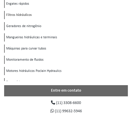
Engates rápidos
Filtros hidráulicos
Geradores de nitrogênio
Mangueiras hidráulicas e terminais
Máquinas para curvar tubos
Monitoramento de fluidos
Motores hidráulicos Poclain Hydraulics
Pneumática
Entre em contato
Registros e válvulas
(11) 3308-6600
Sistemas de freios
(11) 99632-5946
Transmissão hidrostática
Tratamento de ar e gases