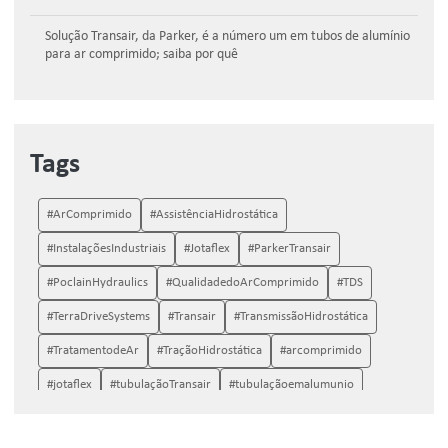
Solução Transair, da Parker, é a número um em tubos de alumínio
para ar comprimido; saiba por quê
Tags
#ArComprimido
#AssistênciaHidrostática
#InstalaçõesIndustriais
#Jotaflex
#ParkerTransair
#PoclainHydraulics
#QualidadedoArComprimido
#TDS
#TerraDriveSystems
#Transair
#TransmissãoHidrostática
#TratamentodeAr
#TraçãoHidrostática
#arcomprimido
#jotaflex
#tubulaçãoTransair
#tubulaçãoemalumunio
#tubulaçãoparaarcomprimido
Peças Poclain