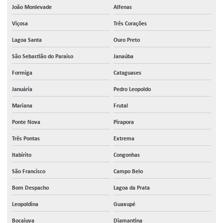
João Monlevade
Alfenas
Viçosa
Três Corações
Lagoa Santa
Ouro Preto
São Sebastião do Paraíso
Janaúba
Formiga
Cataguases
Januária
Pedro Leopoldo
Mariana
Frutal
Ponte Nova
Pirapora
Três Pontas
Extrema
Itabirito
Congonhas
São Francisco
Campo Belo
Bom Despacho
Lagoa da Prata
Leopoldina
Guaxupé
Bocaiuva
Diamantina