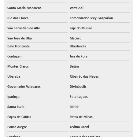
Santa Maria Madalena
Varre-Sai
Rio das Flores
Comendador Levy Gasparian
São Sebastião do Alto
Laje do Muriaé
São José de Ubá
Macuco
Belo Horizonte
Uberlândia
Contagem
Juiz de Fora
Montes Claros
Betim
Uberaba
Ribeirão das Neves
Governador Valadares
Divinópolis
Ipatinga
Sete Lagoas
Santa Luzia
Ibirité
Poços de Caldas
Patos de Minas
Pouso Alegre
Teófilo Otoni