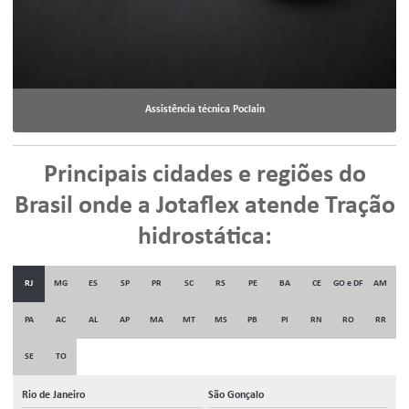
Assistência técnica Poclain
Principais cidades e regiões do
Brasil onde a Jotaflex atende Tração
hidrostática:
RJ
MG
ES
SP
PR
SC
RS
PE
BA
CE
GO e DF
AM
PA
AC
AL
AP
MA
MT
MS
PB
PI
RN
RO
RR
SE
TO
Rio de Janeiro
São Gonçalo