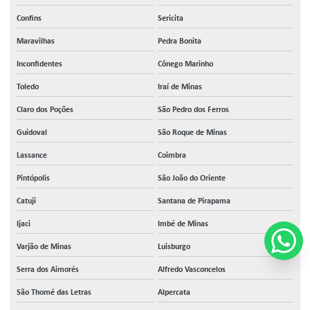
Confins
Sericita
Maravilhas
Pedra Bonita
Inconfidentes
Cônego Marinho
Toledo
Iraí de Minas
Claro dos Poções
São Pedro dos Ferros
Guidoval
São Roque de Minas
Lassance
Coimbra
Pintópolis
São João do Oriente
Catuji
Santana de Pirapama
Ijaci
Imbé de Minas
Varjão de Minas
Luisburgo
Serra dos Aimorés
Alfredo Vasconcelos
São Thomé das Letras
Alpercata