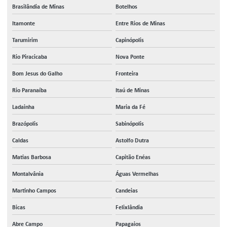
Brasilândia de Minas
Botelhos
Itamonte
Entre Rios de Minas
Tarumirim
Capinópolis
Rio Piracicaba
Nova Ponte
Bom Jesus do Galho
Fronteira
Rio Paranaíba
Itaú de Minas
Ladainha
Maria da Fé
Brazópolis
Sabinópolis
Caldas
Astolfo Dutra
Matias Barbosa
Capitão Enéas
Montalvânia
Águas Vermelhas
Martinho Campos
Candeias
Bicas
Felixlândia
Abre Campo
Papagaios