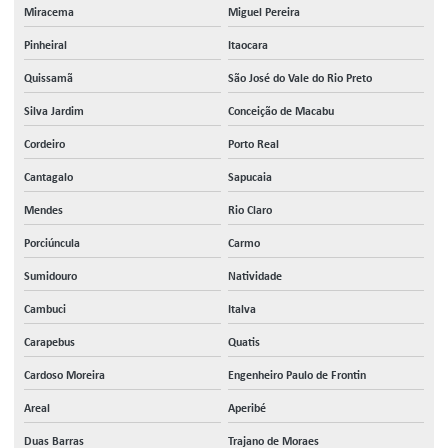
Miracema
Miguel Pereira
Pinheiral
Itaocara
Quissamã
São José do Vale do Rio Preto
Silva Jardim
Conceição de Macabu
Cordeiro
Porto Real
Cantagalo
Sapucaia
Mendes
Rio Claro
Porciúncula
Carmo
Sumidouro
Natividade
Cambuci
Italva
Carapebus
Quatis
Cardoso Moreira
Engenheiro Paulo de Frontin
Areal
Aperibé
Duas Barras
Trajano de Moraes