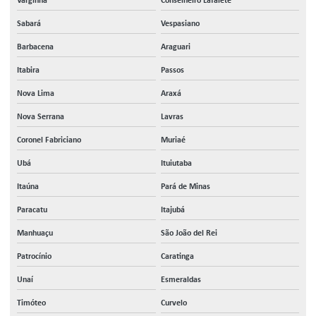
Varginha
Conselheiro Lafaiete
Sabará
Vespasiano
Barbacena
Araguari
Itabira
Passos
Nova Lima
Araxá
Nova Serrana
Lavras
Coronel Fabriciano
Muriaé
Ubá
Ituiutaba
Itaúna
Pará de Minas
Paracatu
Itajubá
Manhuaçu
São João del Rei
Patrocínio
Caratinga
Unaí
Esmeraldas
Timóteo
Curvelo