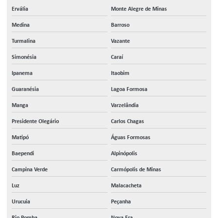
Ervália
Monte Alegre de Minas
Medina
Barroso
Turmalina
Vazante
Simonésia
Caraí
Ipanema
Itaobim
Guaranésia
Lagoa Formosa
Manga
Varzelândia
Presidente Olegário
Carlos Chagas
Matipó
Águas Formosas
Baependi
Alpinópolis
Campina Verde
Carmópolis de Minas
Luz
Malacacheta
Urucuia
Peçanha
Rio Pomba
Nova Era