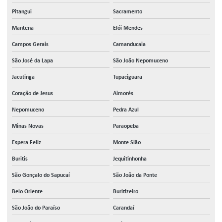
Pitangui
Sacramento
Mantena
Elói Mendes
Campos Gerais
Camanducaia
São José da Lapa
São João Nepomuceno
Jacutinga
Tupaciguara
Coração de Jesus
Aimorés
Nepomuceno
Pedra Azul
Minas Novas
Paraopeba
Espera Feliz
Monte Sião
Buritis
Jequitinhonha
São Gonçalo do Sapucaí
São João da Ponte
Belo Oriente
Buritizeiro
São João do Paraíso
Carandaí