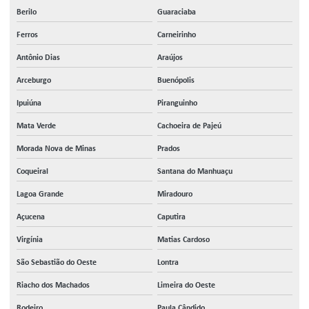
Berilo
Guaraciaba
Ferros
Carneirinho
Antônio Dias
Araújos
Arceburgo
Buenópolis
Ipuiúna
Piranguinho
Mata Verde
Cachoeira de Pajeú
Morada Nova de Minas
Prados
Coqueiral
Santana do Manhuaçu
Lagoa Grande
Miradouro
Açucena
Caputira
Virgínia
Matias Cardoso
São Sebastião do Oeste
Lontra
Riacho dos Machados
Limeira do Oeste
Rodeiro
Paula Cândido