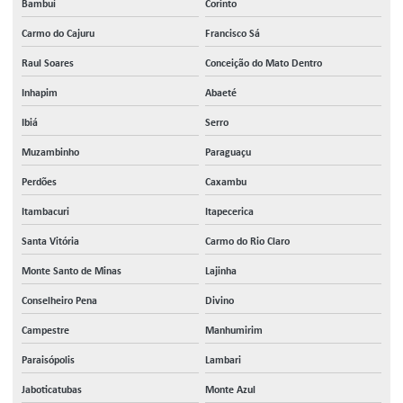
Bambuí
Corinto
Carmo do Cajuru
Francisco Sá
Raul Soares
Conceição do Mato Dentro
Inhapim
Abaeté
Ibiá
Serro
Muzambinho
Paraguaçu
Perdões
Caxambu
Itambacuri
Itapecerica
Santa Vitória
Carmo do Rio Claro
Monte Santo de Minas
Lajinha
Conselheiro Pena
Divino
Campestre
Manhumirim
Paraisópolis
Lambari
Jaboticatubas
Monte Azul