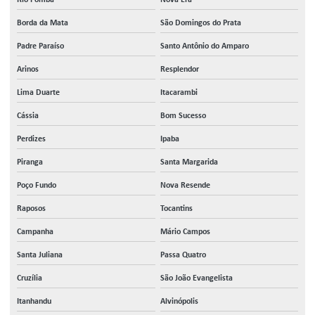
Borda da Mata
São Domingos do Prata
Padre Paraíso
Santo Antônio do Amparo
Arinos
Resplendor
Lima Duarte
Itacarambi
Cássia
Bom Sucesso
Perdizes
Ipaba
Piranga
Santa Margarida
Poço Fundo
Nova Resende
Raposos
Tocantins
Campanha
Mário Campos
Santa Juliana
Passa Quatro
Cruzília
São João Evangelista
Itanhandu
Alvinópolis