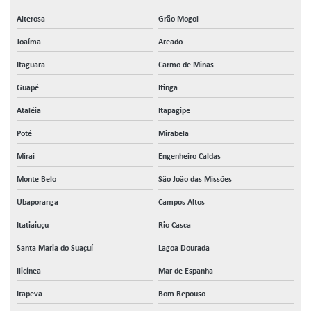
Alterosa
Grão Mogol
Joaíma
Areado
Itaguara
Carmo de Minas
Guapé
Itinga
Ataléia
Itapagipe
Poté
Mirabela
Miraí
Engenheiro Caldas
Monte Belo
São João das Missões
Ubaporanga
Campos Altos
Itatiaiuçu
Rio Casca
Santa Maria do Suaçuí
Lagoa Dourada
Ilicínea
Mar de Espanha
Itapeva
Bom Repouso