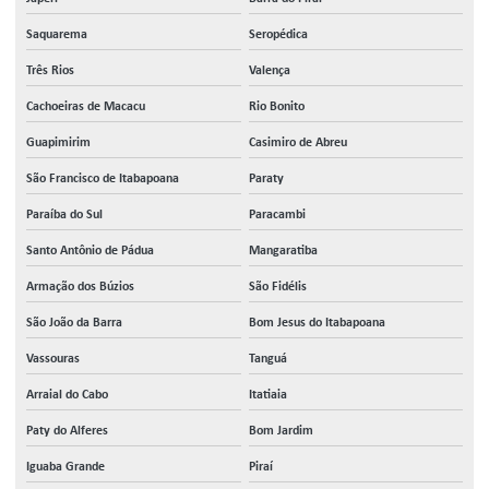
Saquarema
Seropédica
Três Rios
Valença
Cachoeiras de Macacu
Rio Bonito
Guapimirim
Casimiro de Abreu
São Francisco de Itabapoana
Paraty
Paraíba do Sul
Paracambi
Santo Antônio de Pádua
Mangaratiba
Armação dos Búzios
São Fidélis
São João da Barra
Bom Jesus do Itabapoana
Vassouras
Tanguá
Arraial do Cabo
Itatiaia
Paty do Alferes
Bom Jardim
Iguaba Grande
Piraí