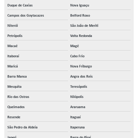
Duque de Caxias
Nova Iguaçu
Campos dos Goytacazes
Belford Roxo
Niterói
São João de Meriti
Petrópolis
Volta Redonda
Macaé
Magé
Itaboraí
Cabo Frio
Maricá
Nova Friburgo
Barra Mansa
Angra dos Reis
Mesquita
Teresópolis
Rio das Ostras
Nilópolis
Queimados
Araruama
Resende
Itaguaí
São Pedro da Aldeia
Itaperuna
Japeri
Barra do Piraí