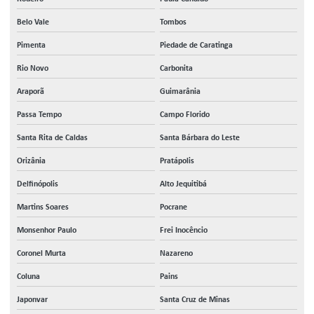
Belo Vale
Tombos
Pimenta
Piedade de Caratinga
Rio Novo
Carbonita
Araporã
Guimarânia
Passa Tempo
Campo Florido
Santa Rita de Caldas
Santa Bárbara do Leste
Orizânia
Pratápolis
Delfinópolis
Alto Jequitibá
Martins Soares
Pocrane
Monsenhor Paulo
Frei Inocêncio
Coronel Murta
Nazareno
Coluna
Pains
Japonvar
Santa Cruz de Minas