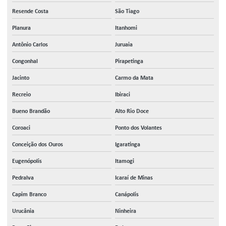
Resende Costa
São Tiago
Planura
Itanhomi
Antônio Carlos
Juruaia
Congonhal
Pirapetinga
Jacinto
Carmo da Mata
Recreio
Ibiraci
Bueno Brandão
Alto Rio Doce
Coroaci
Ponto dos Volantes
Conceição dos Ouros
Igaratinga
Eugenópolis
Itamogi
Pedralva
Icaraí de Minas
Capim Branco
Canápolis
Urucânia
Ninheira