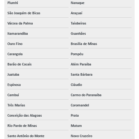
Piumhi
Nanuque
São Joaquim de Bicas
Araçuaí
Várzea da Palma
Taiobeiras
Itamarandiba
Guanhães
Ouro Fino
Brasília de Minas
Carangola
Pompéu
Barão de Cocais
Além Paraíba
Juatuba
Santa Bárbara
Espinosa
Cláudio
Cambuí
Carmo do Paranaíba
Três Marias
Coromandel
Conceição das Alagoas
Prata
Rio Pardo de Minas
Mutum
Santo Antônio do Monte
Novo Cruzeiro