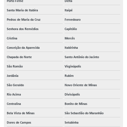
Porto Firme
Delta
Santa Maria de Itabira
Itaipé
Pedras de Maria da Cruz
Fervedouro
Senhora dos Remédios
Capitólio
Cristina
Mercês
Conceição da Aparecida
Itabirinha
Chapada do Norte
Santo Antônio do Jacinto
São Romão
Virginópolis
Jordânia
Rubim
São Geraldo
Novo Oriente de Minas
Rio Acima
Divisópolis
Centralina
Bonito de Minas
Bela Vista de Minas
São Sebastião do Maranhão
Dores de Campos
Setubinha