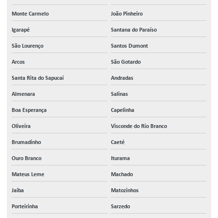
Monte Carmelo
João Pinheiro
Igarapé
Santana do Paraíso
São Lourenço
Santos Dumont
Arcos
São Gotardo
Santa Rita do Sapucaí
Andradas
Almenara
Salinas
Boa Esperança
Capelinha
Oliveira
Visconde do Rio Branco
Brumadinho
Caeté
Ouro Branco
Iturama
Mateus Leme
Machado
Jaíba
Matozinhos
Porteirinha
Sarzedo