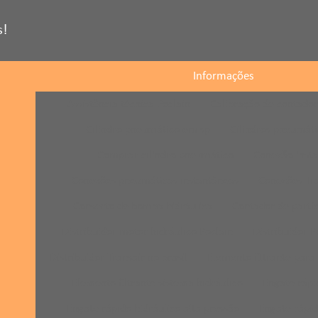
s!
Informações
Assistência técnica Poclain
Calibração de contador
Cilindro pneumático em sp
Cilindros pneumáti
Comprar cilindro pneumático
Conexão inst
Conexões pneumáticas instantâneas
Conexões Tra
Conserto de bomba hidráulica
Contador de partíc
Distribuidor motor hidráulico Poclain
Distribuidor P
Distribuidor Transair no brasil
Elemento filtrante para 
Elemento filtrante sistema hidráulico
Engate rápi
Engate rápido hidráulico alta pressão
Engate rápi