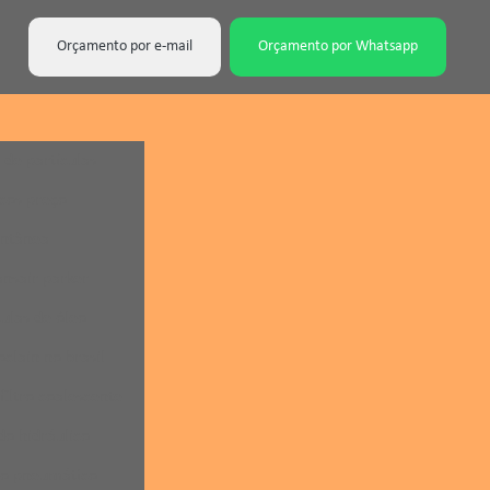
Orçamento por e-mail
Orçamento por Whatsapp
 de partículas
cos preço
antânea
nsair parker
ulas de óleo
oclain no brasil
filtro coalescente
do hidráulico
do pneumático