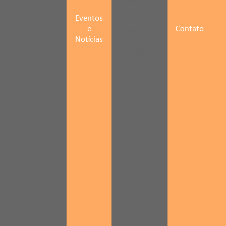
Hydraulics
o comprar
para
Eventos
manutenção
licos
e
Contato
de motores e
Notícias
as
bombas
hidráulicas
áulicos poclain
Secadores
uinas agrícolas
garantem ar
comprimido
áulico Poclain
seco e
confiável
 alumínio
para a
indústria
comprimido
Solução
 comprimido preço
Transair, da
ão
Parker, é a
número um
arker
em tubos de
alumínio
para ar
comprimido;
 freio hidráulico