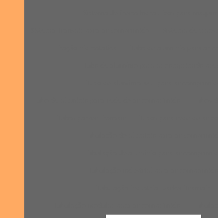
Sistema de freios hidráulicos para máquin
Sistema Transair para ar comprimido
Sistema de transm
Tração hidrostática
Tubo de alumínio para ar 
Tubo de alumínio para ar comprimido pre
Tubo de alumínio azul para ar comprimid
Tubo de alumínio para rede de ar comprimido
Tubos d
Tubos parker Transair
Tubos para rede de ar 
Tubulação de aluminio para ar comprimi
Tubulação de alumínio para ar comprimi
Tubulação industrial para ar comprimid
Tubulação industrial parker Transair
Tubulação modular para ar comprimido
Tubulaç