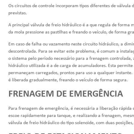
Os circuitos de controle incorporam tipos diferentes de
válvula d
previstas.
A principal
válvula de freio hidráulico
é a que regula de forma mo
da mola pressione as pastilhas e freando o veículo, de forma gr
Em caso de falha ou vazamento neste circuito hidráulico, a dimi
descontrolada. Para se evitar este problema, é comum a instala
o sistema pelo período necessário para a frenagem controlada, 
hidráulico
utilizada é a de carga de acumuladores. Esta permit
permaneçam carregados, prontos para uso a qualquer instante. 
é liberada gradualmente, freando o veículo de forma segura.
FRENAGEM DE EMERGÊNCIA
Para frenagem de emergência, é necessária a liberação rápida da
escoe rapidamente para tanque, e realizando a frenagem, mesm
válvula de freio hidráulico
do tipo solenoide, com duas posições, 