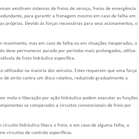
omum existirem sistemas de freios de serviço, freios de emergência
redundante, para garantir a frenagem mesmo em caso de falha em
cas próprias. Devido às forças necessárias para seus acionamentos, o
m movimento, mas em caso de falha ou em situações inesperadas, o
ulo deve permanecer parado por períodos mais prolongados, utiliza-
a
válvula de freio hidráulico
específica.
são utilizados na maioria dos veículos. Estes requerem que uma força
s de atrito contra um disco rotativo, reduzindo gradualmente a
 por mola e liberação por ação hidráulica podem executar as funções
mponentes se comparados a circuitos convencionais de freio por
 circuito hidráulico libera o freio, e em caso de alguma falha, a
m circuitos de controle específicos.