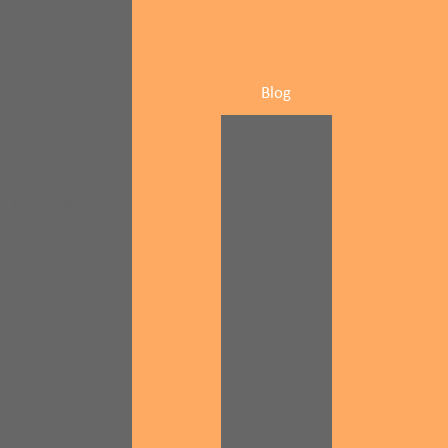
alescente
Blog
ra compressor
cente preço
Assistência e
tração
ustrial
hidrostáticas:
mais
e gás nitrogênio
controle,
força e
ênio industrial
eficiência
operacional
ica montada
Jotaflex é
ndros hidráulicos
nomeada
otor hidráulico
Centro de
Serviço
vadora de tubos
Certificado
da francesa
deira de tubos
Poclain