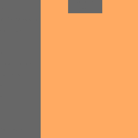
saiba por
quê
as
issão hidrostática
comprimido
ço
o
e alumínio parker
comprimido
do
do
o
ão Transair