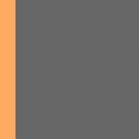
Filtro de ar coalescente domnick hunter
Filtro de ar comprimido coalescente
Filtro co
Filtro coalescente comprar
Filtro coalescente pa
Filtro coalescente domnick hunter
Filtro coales
Filtro coalescente valor
Filtro hidráulico ind
Filtro hidráulico parker
Gerador de gás
Gerador d
Gerador de gás nitrogênio preço
Gerador de nitrog
Gerador de nitrogênio parker
Mangueira hidrául
Manutenção de bomba hidráulica
Manutenção de cili
Manutenção de cilindros pneumáticos
Manutenção m
Manutenção de motor hidráulico Poclain
Máquina cur
Máquina curvadora de tubos manual
Máquina dobra