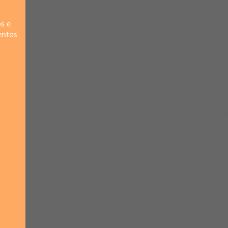
Motor hidráulico alto torque
Motor hidráulic
Motor hidráulico florestal
Motores hidráu
s e
entos
Motores hidráulicos para máquinas pesad
Motores hidráulicos de pistões radiais
Motores hidr
Motores hidráulicos preço
Motores Poclain para máq
Peças para motor hidráulico
Peças para motor hidr
Peças para poclain
Rede de ar comprimido em
Secador de ar para compressor
Secador de ar 
Secador de ar comprimido por adsorção
Secador de ar
Secador de ar comprimido por refrigeraç
Secador de ar comprimido por refrigeração p
Secador de ar comprimido valor
Sistema de distribuição de ar comprimido
Sistema de