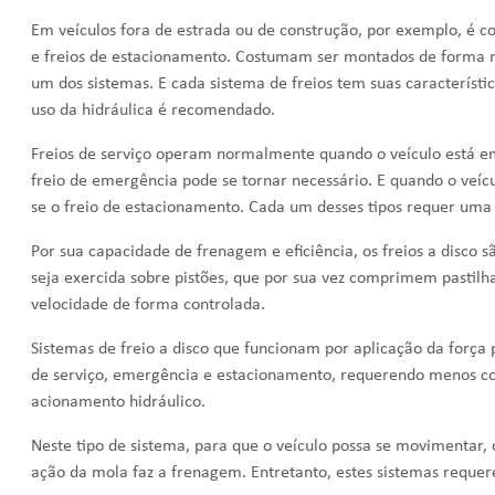
Em veículos fora de estrada ou de construção, por exemplo, é c
e freios de estacionamento. Costumam ser montados de forma 
um dos sistemas. E cada sistema de freios tem suas característi
uso da hidráulica é recomendado.
Freios de serviço operam normalmente quando o veículo está e
freio de emergência pode se tornar necessário. E quando o veíc
se o freio de estacionamento. Cada um desses tipos requer um
Por sua capacidade de frenagem e eficiência, os freios a disco 
seja exercida sobre pistões, que por sua vez comprimem pastilha
velocidade de forma controlada.
Sistemas de freio a disco que funcionam por aplicação da força
de serviço, emergência e estacionamento, requerendo menos co
acionamento hidráulico.
Neste tipo de sistema, para que o veículo possa se movimentar, o
ação da mola faz a frenagem. Entretanto, estes sistemas requere