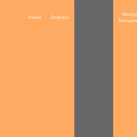
Máquinas para
curvar tubos
Serviço
Home
Empresa
Monitoramento
Treinam
de fluidos
Motores
hidráulicos
Poclain
Hydraulics
Pneumática
Registros e
válvulas
Sistemas de
freios
Transmissão
hidrostática
Tratamento de
ar e gases