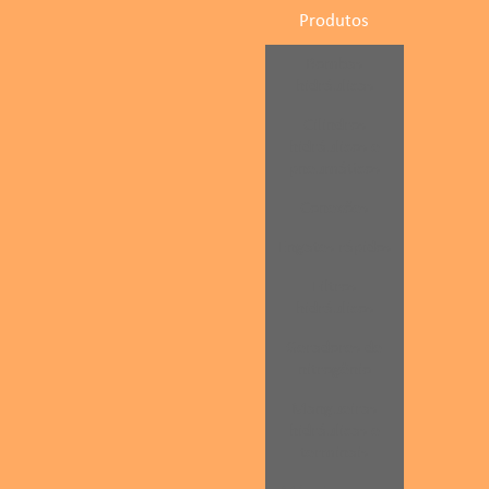
Produtos
Bombas
hidráulicas
Cilindros
hidráulicos e
pneumáticos
Conexões
Engates rápidos
Filtros
hidráulicos
Geradores de
nitrogênio
Mangueiras
hidráulicas e
terminais