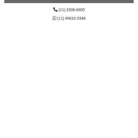
Registros e válvulas
(11) 3308-6600
Sistemas de freios
(11) 99632-5946
Transmissão hidrostática
Tratamento de ar e gases
Tubos
Tubos de alumínio Parker Transair