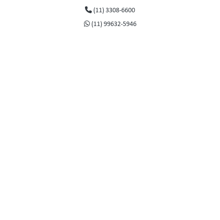
(11) 3308-6600
Sistemas de freios
(11) 99632-5946
Transmissão hidrostática
Tratamento de ar e gases
Tubos
Tubos de alumínio Parker Transair