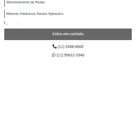
Monitoramento de fluidos
Motores hidráulicos Poclain Hydraulics
Pneumática
Entre em contato
Registros e válvulas
(11) 3308-6600
Sistemas de freios
(11) 99632-5946
Transmissão hidrostática
Tratamento de ar e gases
Tubos
Tubos de alumínio Parker Transair