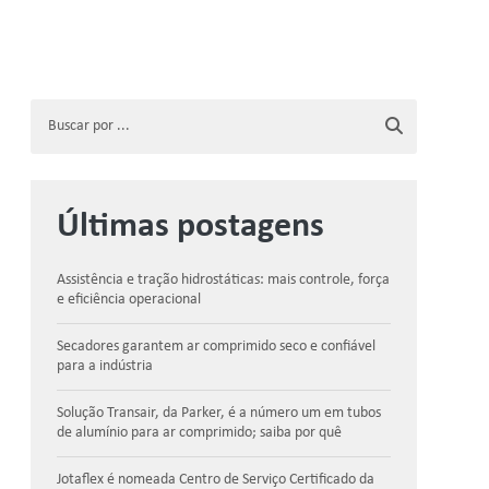
Últimas postagens
Assistência e tração hidrostáticas: mais controle, força
e eficiência operacional
Secadores garantem ar comprimido seco e confiável
para a indústria
Solução Transair, da Parker, é a número um em tubos
de alumínio para ar comprimido; saiba por quê
Jotaflex é nomeada Centro de Serviço Certificado da