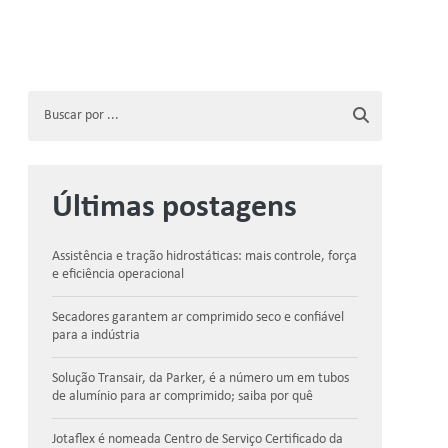
Últimas postagens
Assistência e tração hidrostáticas: mais controle, força
e eficiência operacional
Secadores garantem ar comprimido seco e confiável
para a indústria
Solução Transair, da Parker, é a número um em tubos
de alumínio para ar comprimido; saiba por quê
Jotaflex é nomeada Centro de Serviço Certificado da