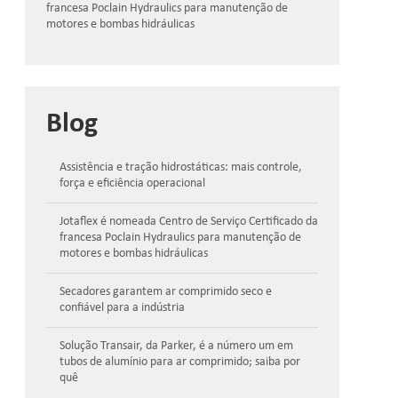
francesa Poclain Hydraulics para manutenção de
motores e bombas hidráulicas
Blog
Assistência e tração hidrostáticas: mais controle,
força e eficiência operacional
Jotaflex é nomeada Centro de Serviço Certificado da
francesa Poclain Hydraulics para manutenção de
motores e bombas hidráulicas
Secadores garantem ar comprimido seco e
confiável para a indústria
Solução Transair, da Parker, é a número um em
tubos de alumínio para ar comprimido; saiba por
quê