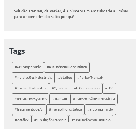
Solução Transair, da Parker, é a número um em tubos de alumínio
para ar comprimido; saiba por quê
Tags
#ArComprimido
#AssistênciaHidrostática
#InstalaçõesIndustriais
#Jotaflex
#ParkerTransair
#PoclainHydraulics
#QualidadedoArComprimido
#TDS
#TerraDriveSystems
#Transair
#TransmissãoHidrostática
#TratamentodeAr
#TraçãoHidrostática
#arcomprimido
#jotaflex
#tubulaçãoTransair
#tubulaçãoemalumunio
#tubulaçãoparaarcomprimido
Peças Poclain