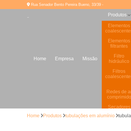
Rua Senador Bento Pereira Bueno, 33/39 -
Produtos
Elementos
coalescente
Elementos
filtrantes
Filtro
Home
Empresa
Missão
hidráulico
Filtros
coalescente
Redes de a
comprimid
Secadores
de ar
Home
Produtos
tubulações em alumínio
tubul
comprimid
Tratamento