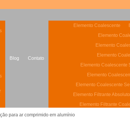
Elemento Coalescente
s
Elemento Coale
Elemento Coale
Elemento Coale
Blog
Contato
Elemento Coalescente S
Elemento Coalescen
s
Elemento Coalescente Se
r
Elemento Filtrante Absolut
o
Elemento Filtrante Coal
Elemento Filtrante de Carvã
ação para ar comprimido em alumínio
o
Elemento Filtrante óleo Hi
s