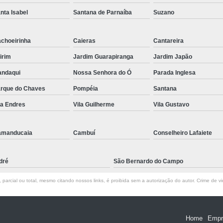
nta Isabel
Santana de Parnaíba
Suzano
choeirinha
Caieras
Cantareira
irim
Jardim Guarapiranga
Jardim Japão
ndaqui
Nossa Senhora do Ó
Parada Inglesa
rque do Chaves
Pompéia
Santana
la Endres
Vila Guilherme
Vila Gustavo
amanducaia
Cambuí
Conselheiro Lafaiete
dré
São Bernardo do Campo
parcial ou total, mesmo citando nossos links, é proibida sem a autorização do autor. Crime de vi
Home
Empr