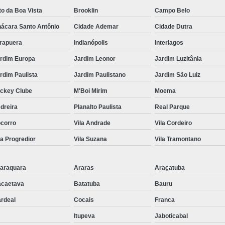
Tratamento de Ar Comprimido
to da Boa Vista
Brooklin
Campo Belo
Tratamento de Ar Comprimido
ácara Santo Antônio
Cidade Ademar
Cidade Dutra
Tratamento do Ar Comprimido E
irapuera
Indianópolis
Interlagos
Unidade de Tratamento de Ar C
rdim Europa
Jardim Leonor
Jardim Luzitânia
Tubo Alumínio para Ar Comp
rdim Paulista
Jardim Paulistano
Jardim São Luiz
Tubo de Alumínio Ar Comprimido
ckey Clube
M'Boi Mirim
Moema
Tubo de Alumínio de Ar Comprim
dreira
Planalto Paulista
Real Parque
Tubo de Alumínio para Rede de Ar 
corro
Vila Andrade
Vila Cordeiro
Tubo em Alumínio para Ar Compri
la Progredior
Vila Suzana
Vila Tramontano
Tubulação de Ar Comprimido e
araquara
Araras
Araçatuba
Tubulação em Alumínio Calibra
caetava
Batatuba
Bauru
Tubulação em Al
rdeal
Cocais
Franca
Tubulação em Alumín
Itupeva
Jaboticabal
Tubulação em Alumínio Park