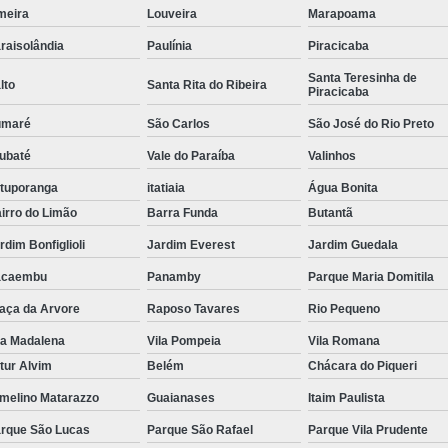
meira
Louveira
Marapoama
Tubulação para Ar Comprimido em
raisolândia
Paulínia
Piracicaba
Santa Teresinha de
lto
Santa Rita do Ribeira
Piracicaba
umaré
São Carlos
São José do Rio Preto
ubaté
Vale do Paraíba
Valinhos
tuporanga
itatiaia
Água Bonita
irro do Limão
Barra Funda
Butantã
rdim Bonfiglioli
Jardim Everest
Jardim Guedala
acaembu
Panamby
Parque Maria Domitila
aça da Arvore
Raposo Tavares
Rio Pequeno
la Madalena
Vila Pompeia
Vila Romana
tur Alvim
Belém
Chácara do Piqueri
melino Matarazzo
Guaianases
Itaim Paulista
rque São Lucas
Parque São Rafael
Parque Vila Prudente