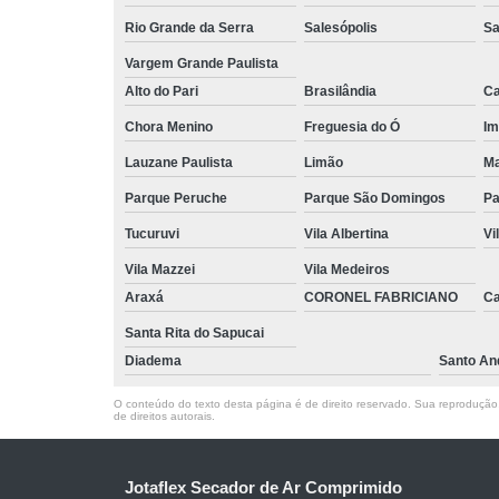
Rio Grande da Serra
Salesópolis
Sa
Vargem Grande Paulista
Alto do Pari
Brasilândia
Ca
Chora Menino
Freguesia do Ó
Im
Lauzane Paulista
Limão
Ma
Parque Peruche
Parque São Domingos
Pa
Tucuruvi
Vila Albertina
Vi
Vila Mazzei
Vila Medeiros
Araxá
CORONEL FABRICIANO
C
Santa Rita do Sapucai
Diadema
Santo An
O conteúdo do texto desta página é de direito reservado. Sua reprodução, 
de direitos autorais
.
Jotaflex Secador de Ar Comprimido