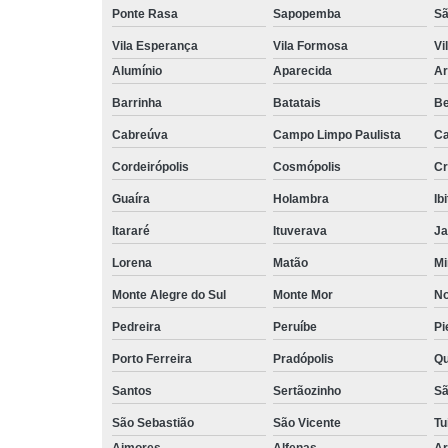
Ponte Rasa
Sapopemba
Sã
Vila Esperança
Vila Formosa
Vi
Alumínio
Aparecida
Ar
Barrinha
Batatais
Be
Cabreúva
Campo Limpo Paulista
Ca
Cordeirópolis
Cosmópolis
Cr
Guaíra
Holambra
Ib
Itararé
Ituverava
Ja
Lorena
Matão
Mi
Monte Alegre do Sul
Monte Mor
No
Pedreira
Peruíbe
Pi
Porto Ferreira
Pradópolis
Qu
Santos
Sertãozinho
Sã
São Sebastião
São Vicente
Tu