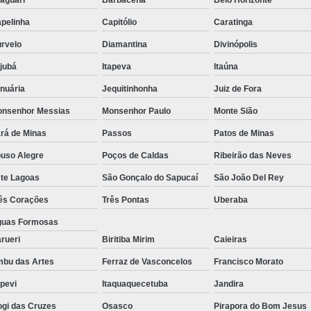
aguari
Barbacena
Belo Horizonte
pelinha
Capitólio
Caratinga
rvelo
Diamantina
Divinópolis
ajubá
Itapeva
Itaúna
nuária
Jequitinhonha
Juiz de Fora
nsenhor Messias
Monsenhor Paulo
Monte Sião
rá de Minas
Passos
Patos de Minas
uso Alegre
Poços de Caldas
Ribeirão das Neves
te Lagoas
São Gonçalo do Sapucaí
São João Del Rey
ês Corações
Três Pontas
Uberaba
uas Formosas
rueri
Biritiba Mirim
Caieiras
bu das Artes
Ferraz de Vasconcelos
Francisco Morato
apevi
Itaquaquecetuba
Jandira
gi das Cruzes
Osasco
Pirapora do Bom Jesus