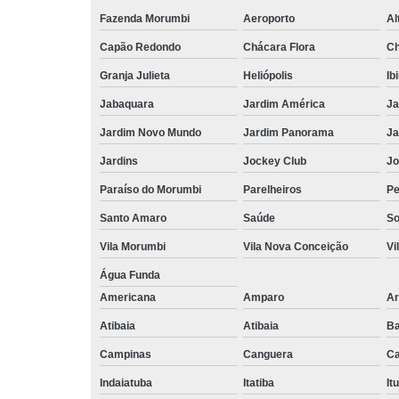
Fazenda Morumbi
Aeroporto
Al
Capão Redondo
Chácara Flora
Ch
Granja Julieta
Heliópolis
Ib
Jabaquara
Jardim América
Ja
Jardim Novo Mundo
Jardim Panorama
Ja
Jardins
Jockey Club
Jo
Paraíso do Morumbi
Parelheiros
Pe
Santo Amaro
Saúde
So
Vila Morumbi
Vila Nova Conceição
Vi
Água Funda
Americana
Amparo
Ar
Atibaia
Atibaia
Ba
Campinas
Canguera
Ca
Indaiatuba
Itatiba
Itu