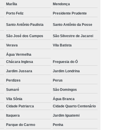
Marília
Mendonça
 Alumínio
Tubulação Transair em Alumínio
tubulações em alumínio para gases inertes Sabará
Porto Feliz
Presidente Prudente
comprar tubulação de ar comprimido em alumínio
Santo Antônio Paulista
Santo Antônio da Posse
Queluz
São José dos Campos
São Silvestre de Jacarei
comprar tubulação em alumínio azul Vargem Grande
Paulista
Verava
Vila Batista
tubulações em alumínio parker Ituverava
Água Vermelha
Chácara Inglesa
Freguesia do Ó
procuro por tubulação de ar comprimido em alumínio
Vila Esperança
Jardim Jussara
Jardim Londrina
Perdizes
Perus
tubulação em alumínio azul preços Vila Morumbi
Sumaré
São Domingos
tubulação em alumínio e conexões preços Caieras
Vila Sônia
Água Branca
tubulações transair em alumínio Monte Alegre do Sul
Cidade Patriarca
Cidade Quarto Centenário
tubulações em alumínio e conexões Curvelo
Itaquera
Jardim Iguatemi
Parque do Carmo
Penha
tubulação em alumínio parker preços Ibirité