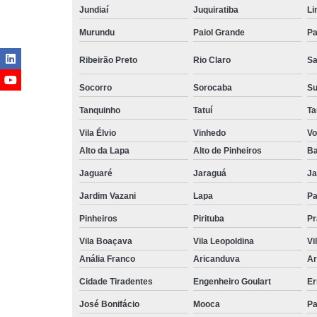
Jundiaí
Juquiratiba
Li
Murundu
Paiol Grande
Pa
Ribeirão Preto
Rio Claro
Sa
Socorro
Sorocaba
S
Tanquinho
Tatuí
Ta
Vila Élvio
Vinhedo
Vo
Alto da Lapa
Alto de Pinheiros
Ba
Jaguaré
Jaraguá
Ja
Jardim Vazani
Lapa
P
Pinheiros
Pirituba
Pr
Vila Boaçava
Vila Leopoldina
Vi
Anália Franco
Aricanduva
Ar
Cidade Tiradentes
Engenheiro Goulart
Er
José Bonifácio
Mooca
Pa