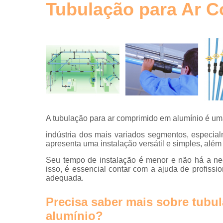
de ar
Tubulação para Ar 
comprimid
Tubos de
alumínio
para ar
comprimid
Tubulaçõe
em alumíni
A tubulação para ar comprimido em alumínio é um
indústria dos mais variados segmentos, especia
apresenta uma instalação versátil e simples, a
Seu tempo de instalação é menor e não há a ne
isso, é essencial contar com a ajuda de profissi
adequada.
Precisa saber mais sobre tubu
alumínio?