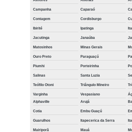
Aimores
Alfenas
Ar
Campanha
Caparaó
Ca
Contagem
Cordisburgo
Cu
Ibirité
Ipatinga
It
Jacutinga
Janaúba
Ja
Matosinhos
Minas Gerais
Mo
Ouro Preto
Paraguaçú
Pa
Piumhi
Porteirinha
Po
Salinas
Santa Luzia
Se
Teófilo Otoni
Triângulo Mineiro
Tr
Varginha
Vespasiano
Ág
Alphaville
Arujá
Ba
Cotia
Embu Guaçú
Em
Guarulhos
Itapecerica da Serra
It
Mairiporã
Mauá
Mo