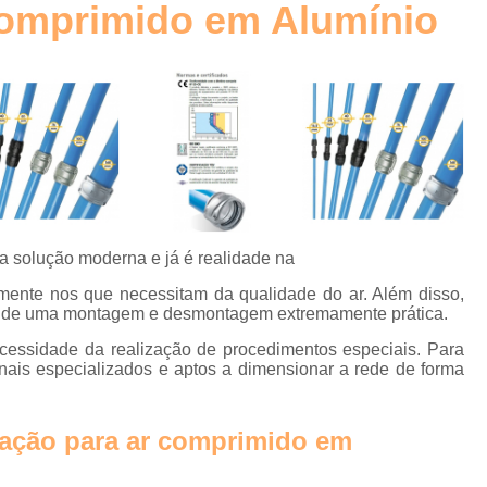
Comprimido em Alumínio
Elemento Filtrante Plissado
o
Filtro Hidráulico Absol
Filtro Hidráulico de Retorno
Filtro
o
Filtro Hidráulico Retorno
Fi
s
Filtros Hidráulicos Distribu
o
Elemento para Filtro Coalescente
Filtro Coalescente Ar Comprimi
a solução moderna e já é realidade na
Filtro Coalescente Domnick Hunt
lmente nos que necessitam da qualidade do ar. Além disso,
Filtro Coalescente Parker
Filtr
lém de uma montagem e desmontagem extremamente prática.
Gerador de Nitrogênio com Mem
cessidade da realização de procedimentos especiais. Para
onais especializados e aptos a dimensionar a rede de forma
Gerador de Nitrogênio Industria
Gerador de Nitrogênio para
lação para ar comprimido em
Gerador Nitrogênio
E