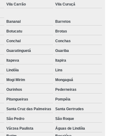
Vila Carrão
Vila Curuçá
comprar tubulação em alumínio calibrado Diamantina
procuro por tubulação em alumínio para rede de ar
Bananal
Barretos
comprimido Vila Suzana
Botucatu
Brotas
tubulação em alumínio azul Guarulhos
Conchal
Conchas
comprar tubulação transair em alumínio itatiaia
Guaratinguetá
Guariba
procuro por tubulação transair em alumínio Guararema
Itapeva
Itapira
comprar tubulação em alumínio e conexões Rio
Lindóia
Lins
Pequeno
Mogi Mirim
Mongaguá
procuro por tubulação de ar comprimido em alumínio
Ourinhos
Pederneiras
Sacramento
Pitangueiras
Pompéia
comprar tubulação em alumínio azul Vargem Grande
Santa Cruz das Palmeiras
Santa Gertrudes
Paulista
São Pedro
São Roque
tubulação em alumínio para rede de ar comprimido
preços Guarulhos
Várzea Paulista
Águas de Lindóia