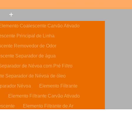
(11) 3308-6600
(11) 99632-5946
Elemento Coalescente Carvão Ativado
scente Principal de Linha
scente Removedor de Odor
scente Separador de água
eparador de Névoa com Pré Filtro
te Separador de Névoa de óleo
parador Névoa
Elemento Filtrante
o
Elemento Filtrante Carvão Ativado
escente
Elemento Filtrante de Ar
o Ativado
Elemento Filtrante de óleo
dráulico
Elemento Filtrante Parker