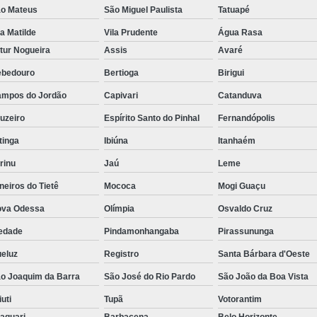
o Mateus
São Miguel Paulista
Tatuapé
la Matilde
Vila Prudente
Água Rasa
tur Nogueira
Assis
Avaré
bedouro
Bertioga
Birigui
mpos do Jordão
Capivari
Catanduva
uzeiro
Espírito Santo do Pinhal
Fernandópolis
itinga
Ibiúna
Itanhaém
rinu
Jaú
Leme
neiros do Tietê
Mococa
Mogi Guaçu
va Odessa
Olímpia
Osvaldo Cruz
edade
Pindamonhangaba
Pirassununga
eluz
Registro
Santa Bárbara d'Oeste
o Joaquim da Barra
São José do Rio Pardo
São João da Boa Vista
iuti
Tupã
Votorantim