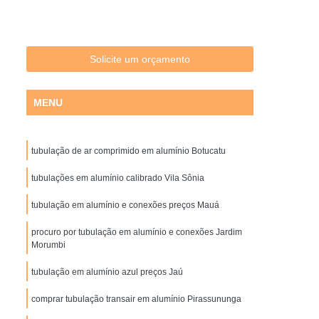
Distribuidores de Filtros Hidráulicos
uto
Filtro Hidráulico de Pressão
 Hidráulico de Sucção
Filtro Hidráulico Parker
Solicite um orçamento
ltro óleo Hidráulico
Filtros Hidráulicos
MENU
idores
Filtros Hidráulicos Industriais
Filtro Ar Coalescente
Filtro Coalescente
tubulação de ar comprimido em alumínio Botucatu
do
Filtro Coalescente de Ar Comprimido
er
Filtro Coalescente para Ar Comprimido
tubulações em alumínio calibrado Vila Sônia
o de Ar Coalescente
Gerador de Nitrogênio
tubulação em alumínio e conexões preços Mauá
brana
Gerador de Nitrogênio de Indústrias
procuro por tubulação em alumínio e conexões Jardim
Morumbi
l
Gerador de Nitrogênio para Indústrias
tubulação em alumínio azul preços Jaú
 Pneus
Gerador de Nitrogênio Parker
squema de Rede de Ar Comprimido
comprar tubulação transair em alumínio Pirassununga