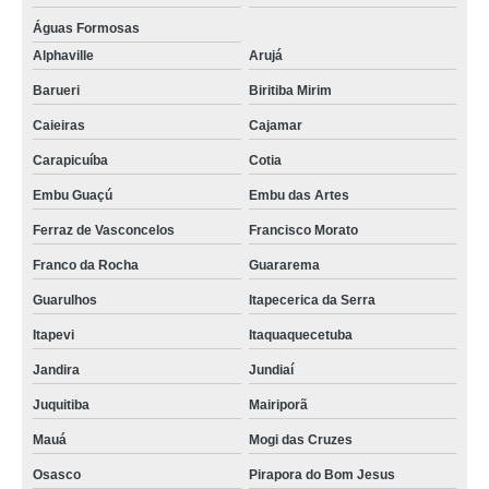
Águas Formosas
Alphaville
Arujá
Barueri
Biritiba Mirim
Caieiras
Cajamar
Carapicuíba
Cotia
Embu Guaçú
Embu das Artes
Ferraz de Vasconcelos
Francisco Morato
Franco da Rocha
Guararema
Guarulhos
Itapecerica da Serra
Itapevi
Itaquaquecetuba
Jandira
Jundiaí
Juquitiba
Mairiporã
Mauá
Mogi das Cruzes
Osasco
Pirapora do Bom Jesus