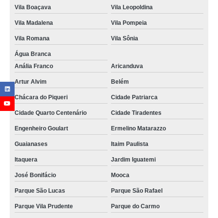
Vila Boaçava
Vila Leopoldina
Vila Madalena
Vila Pompeia
Vila Romana
Vila Sônia
Água Branca
Anália Franco
Aricanduva
Artur Alvim
Belém
Chácara do Piqueri
Cidade Patriarca
Cidade Quarto Centenário
Cidade Tiradentes
Engenheiro Goulart
Ermelino Matarazzo
Guaianases
Itaim Paulista
Itaquera
Jardim Iguatemi
José Bonifácio
Mooca
Parque São Lucas
Parque São Rafael
Parque Vila Prudente
Parque do Carmo