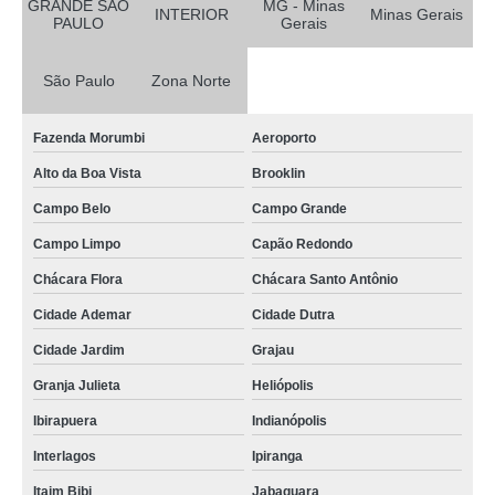
GRANDE SÃO
MG - Minas
INTERIOR
Minas Gerais
PAULO
Gerais
São Paulo
Zona Norte
Fazenda Morumbi
Aeroporto
Alto da Boa Vista
Brooklin
Campo Belo
Campo Grande
Campo Limpo
Capão Redondo
Chácara Flora
Chácara Santo Antônio
Cidade Ademar
Cidade Dutra
Cidade Jardim
Grajau
Granja Julieta
Heliópolis
Ibirapuera
Indianópolis
Interlagos
Ipiranga
Itaim Bibi
Jabaquara