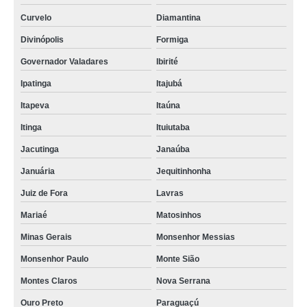
Curvelo
Diamantina
Divinópolis
Formiga
Governador Valadares
Ibirité
Ipatinga
Itajubá
Itapeva
Itaúna
Itinga
Ituiutaba
Jacutinga
Janaúba
Januária
Jequitinhonha
Juiz de Fora
Lavras
Mariaé
Matosinhos
Minas Gerais
Monsenhor Messias
Monsenhor Paulo
Monte Sião
Montes Claros
Nova Serrana
Ouro Preto
Paraguaçú