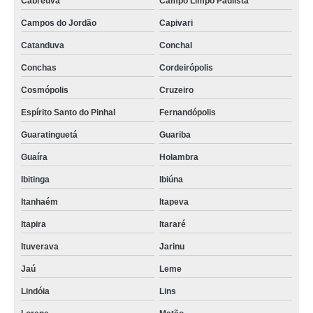
Cabreúva
Campo Limpo Paulista
Campos do Jordão
Capivari
Catanduva
Conchal
Conchas
Cordeirópolis
Cosmópolis
Cruzeiro
Espírito Santo do Pinhal
Fernandópolis
Guaratinguetá
Guariba
Guaíra
Holambra
Ibitinga
Ibiúna
Itanhaém
Itapeva
Itapira
Itararé
Ituverava
Jarinu
Jaú
Leme
Lindóia
Lins