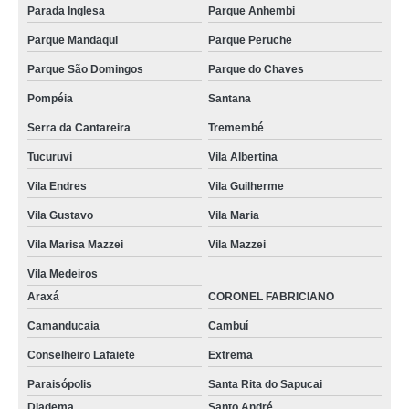
Parada Inglesa
Parque Anhembi
Parque Mandaqui
Parque Peruche
Parque São Domingos
Parque do Chaves
Pompéia
Santana
Serra da Cantareira
Tremembé
Tucuruvi
Vila Albertina
Vila Endres
Vila Guilherme
Vila Gustavo
Vila Maria
Vila Marisa Mazzei
Vila Mazzei
Vila Medeiros
Araxá
CORONEL FABRICIANO
Camanducaia
Cambuí
Conselheiro Lafaiete
Extrema
Paraisópolis
Santa Rita do Sapucai
Diadema
Santo André