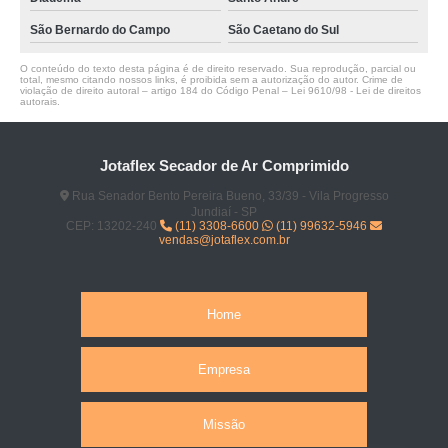
São Bernardo do Campo
São Caetano do Sul
O conteúdo do texto desta página é de direito reservado. Sua reprodução, parcial ou
total, mesmo citando nossos links, é proibida sem a autorização do autor. Crime de
violação de direito autoral – artigo 184 do Código Penal –
Lei 9610/98 - Lei de direitos
autorais
.
Jotaflex Secador de Ar Comprimido
Rua Senador Bento Pereira Bueno, 33/39 - Vila Progresso
Jundiaí - SP
CEP: 13202-240
(11) 3308-6600
(11) 99632-5946
vendas@jotaflex.com.br
Home
Empresa
Missão