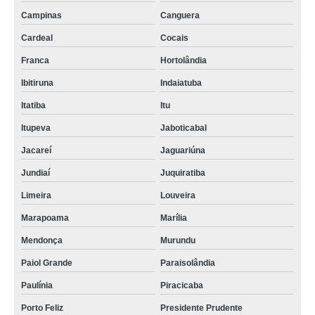
Campinas
Canguera
Cardeal
Cocais
Franca
Hortolândia
Ibitiruna
Indaiatuba
Itatiba
Itu
Itupeva
Jaboticabal
Jacareí
Jaguariúna
Jundiaí
Juquiratiba
Limeira
Louveira
Marapoama
Marília
Mendonça
Murundu
Paiol Grande
Paraisolândia
Paulínia
Piracicaba
Porto Feliz
Presidente Prudente