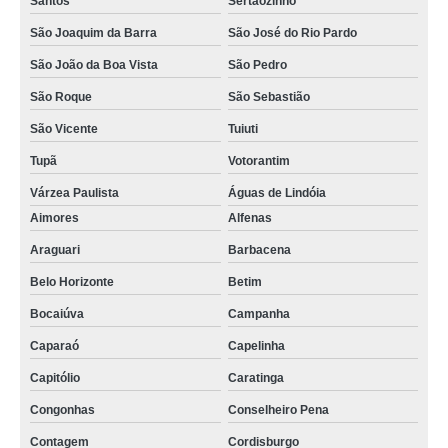
Santos
Sertãozinho
São Joaquim da Barra
São José do Rio Pardo
São João da Boa Vista
São Pedro
São Roque
São Sebastião
São Vicente
Tuiuti
Tupã
Votorantim
Várzea Paulista
Águas de Lindóia
Aimores
Alfenas
Araguari
Barbacena
Belo Horizonte
Betim
Bocaiúva
Campanha
Caparaó
Capelinha
Capitólio
Caratinga
Congonhas
Conselheiro Pena
Contagem
Cordisburgo