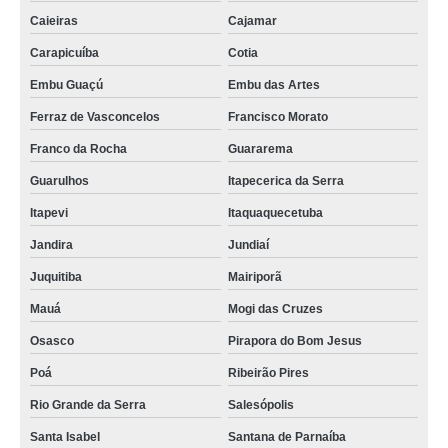
Caieiras
Cajamar
Carapicuíba
Cotia
Embu Guaçú
Embu das Artes
Ferraz de Vasconcelos
Francisco Morato
Franco da Rocha
Guararema
Guarulhos
Itapecerica da Serra
Itapevi
Itaquaquecetuba
Jandira
Jundiaí
Juquitiba
Mairiporã
Mauá
Mogi das Cruzes
Osasco
Pirapora do Bom Jesus
Poá
Ribeirão Pires
Rio Grande da Serra
Salesópolis
Santa Isabel
Santana de Parnaíba