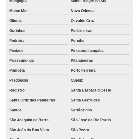
Mongaguá
Monte Alegre do Sul
Monte Mor
Nova Odessa
Olímpia
Osvaldo Cruz
Ourinhos
Pederneiras
Pedreira
Peruíbe
Piedade
Pindamonhangaba
Pirassununga
Pitangueiras
Pompéia
Porto Ferreira
Pradópolis
Queluz
Registro
Santa Bárbara d'Oeste
Santa Cruz das Palmeiras
Santa Gertrudes
Santos
Sertãozinho
São Joaquim da Barra
São José do Rio Pardo
São João da Boa Vista
São Pedro