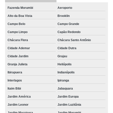
onde tem secador para rede de ar comprimido Governador Valadares
Fazenda Morumbi
Aeroporto
onde tem secador ar comprimido por adsorção Diamantina
Alto da Boa Vista
Brooklin
distribuidores secador do ar comprimido Bairro do Limão
Campo Belo
Campo Grande
secador do ar comprimido valor Atibaia
Campo Limpo
Capão Redondo
distribuidores secador ar comprimido Água Branca
Chácara Flora
Chácara Santo Antônio
distribuidores secador para rede de ar comprimido Lavras
Cidade Ademar
Cidade Dutra
distribuidores secador de ar comprimido Itapira
Cidade Jardim
Grajau
secador para ar comprimido valor Jardim Leonor
Granja Julieta
Heliópolis
distribuidores secador para ar comprimido Pedreira
Ibirapuera
Indianópolis
Interlagos
Ipiranga
secador de ar comprimido por refrigeração valor Água Branca
Itaim Bibi
Jabaquara
secador de ar comprimido por refrigeração Capelinha
Jardim América
Jardim Europa
onde tem secador de ar comprimido adsorção Bebedouro
Jardim Leonor
Jardim Luzitânia
onde tem secador para ar comprimido Imirim
Jardim Marajoara
Jardim Morumbi