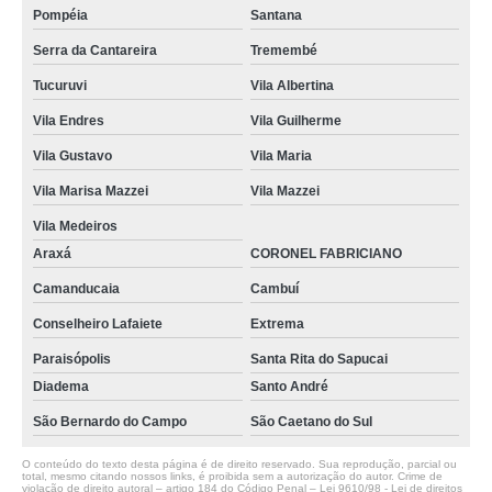
Pompéia
Santana
Serra da Cantareira
Tremembé
Tucuruvi
Vila Albertina
Vila Endres
Vila Guilherme
Vila Gustavo
Vila Maria
Vila Marisa Mazzei
Vila Mazzei
Vila Medeiros
Araxá
CORONEL FABRICIANO
Camanducaia
Cambuí
Conselheiro Lafaiete
Extrema
Paraisópolis
Santa Rita do Sapucai
Diadema
Santo André
São Bernardo do Campo
São Caetano do Sul
O conteúdo do texto desta página é de direito reservado. Sua reprodução, parcial ou
total, mesmo citando nossos links, é proibida sem a autorização do autor. Crime de
violação de direito autoral – artigo 184 do Código Penal –
Lei 9610/98 - Lei de direitos