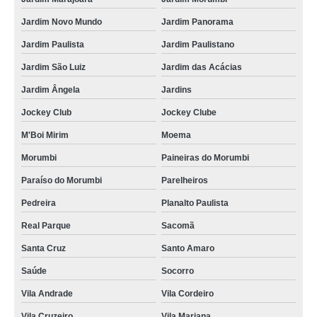
onde tem secador ar comprimido Queluz
Jardim Novo Mundo
Jardim Panorama
secador para rede de ar comprimido Vila Progredior
Jardim Paulista
Jardim Paulistano
distribuidores secador ar comprimido Salto
Jardim São Luiz
Jardim das Acácias
secador para ar comprimido valor Cosmópolis
Jardim Ângela
Jardins
secador de ar comprimido por adsorção itatiaia
Jockey Club
Jockey Clube
distribuidores secador de ar comprimido por refrigeração Jardim Paulistano
M'Boi Mirim
Moema
secador de ar comprimido Araraquara
Morumbi
Paineiras do Morumbi
secador do ar comprimido Formiga
Paraíso do Morumbi
Parelheiros
secador de linha de ar comprimido Registro
Pedreira
Planalto Paulista
distribuidores secador ar comprimido por adsorção Campo Limpo Paulista
Real Parque
Sacomã
distribuidores secador para rede de ar comprimido Parque Mandaqui
Santa Cruz
Santo Amaro
secador de ar comprimido Itapira
Saúde
Socorro
Vila Andrade
Vila Cordeiro
secador de ar comprimido adsorção Caieras
Vila Cruzeiro
Vila Mariana