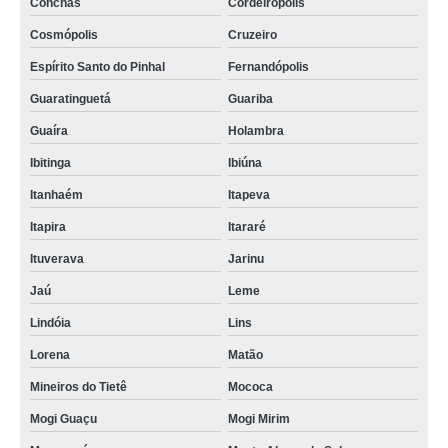
Conchas
Cordeirópolis
Cosmópolis
Cruzeiro
Espírito Santo do Pinhal
Fernandópolis
Guaratinguetá
Guariba
Guaíra
Holambra
Ibitinga
Ibiúna
Itanhaém
Itapeva
Itapira
Itararé
Ituverava
Jarinu
Jaú
Leme
Lindóia
Lins
Lorena
Matão
Mineiros do Tietê
Mococa
Mogi Guaçu
Mogi Mirim