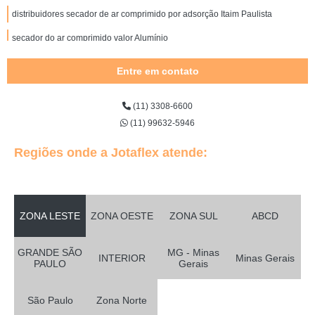
distribuidores secador de ar comprimido por adsorção Itaim Paulista
secador do ar comprimido valor Alumínio
distribuidores secador de ar comprimido adsorção Tupã
Entre em contato
onde tem secador ar comprimido por adsorção Ibiúna
(11) 3308-6600
secador ar comprimido Jacareí
(11) 99632-5946
secador de ar comprimido valor Cardeal
Regiões onde a Jotaflex atende:
distribuidores secador ar comprimido por adsorção Pirassununga
distribuidores secador para ar comprimido São Joaquim da Barra
onde tem secador para ar comprimido Queluz
ZONA LESTE
ZONA OESTE
ZONA SUL
ABCD
secador ar comprimido por adsorção Salto
GRANDE SÃO
MG - Minas
secador para linha de ar comprimido Parque Mandaqui
INTERIOR
Minas Gerais
PAULO
Gerais
onde tem secador de ar comprimido por refrigeração Bebedouro
São Paulo
Zona Norte
distribuidores secador de linha de ar comprimido Jardim Paulistano