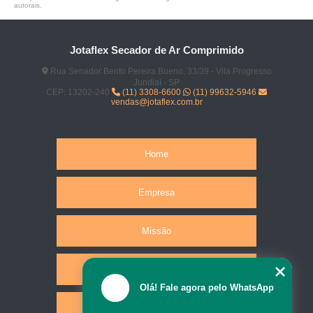
autorais
.
Jotaflex Secador de Ar Comprimido
Rua Senador Bento Pereira Bueno, 33/39 - Vila Progresso
Jundiaí - SP
CEP: 13202-240
(11) 3308-6600
(11) 99632-5946
vendas@jotaflex.com.br
Home
Empresa
Missão
Produtos
Olá! Fale agora pelo WhatsApp
Serviços