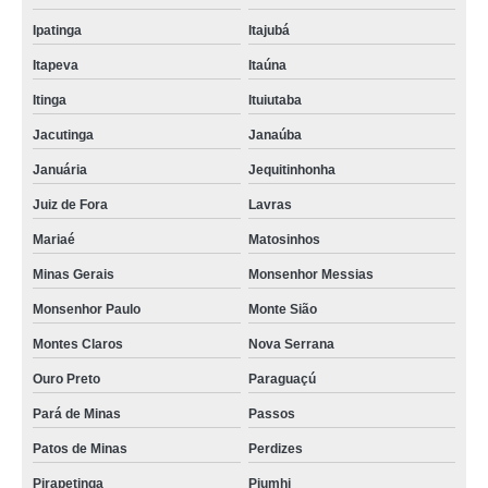
Ipatinga
Itajubá
Itapeva
Itaúna
Itinga
Ituiutaba
Jacutinga
Janaúba
Januária
Jequitinhonha
Juiz de Fora
Lavras
Mariaé
Matosinhos
Minas Gerais
Monsenhor Messias
Monsenhor Paulo
Monte Sião
Montes Claros
Nova Serrana
Ouro Preto
Paraguaçú
Pará de Minas
Passos
Patos de Minas
Perdizes
Pirapetinga
Piumhi