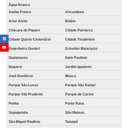
Água Branca
Anália Franco
Aricanduva
Artur Alvim
Belém
Chácara do Piqueri
Cidade Patriarca
Cidade Quarto Centenário
Cidade Tiradentes
Engenheiro Goulart
Ermelino Matarazzo
Guaianases
Itaim Paulista
Itaquera
Jardim Iguatemi
José Bonifácio
Mooca
Parque São Lucas
Parque São Rafael
Parque Vila Prudente
Parque do Carmo
Penha
Ponte Rasa
Sapopemba
São Mateus
São Miguel Paulista
Tatuapé