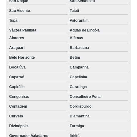
São Roque
São Sebastião
São Vicente
Tuiuti
Tupã
Votorantim
Várzea Paulista
Águas de Lindóia
Aimores
Alfenas
Araguari
Barbacena
Belo Horizonte
Betim
Bocaiúva
Campanha
Caparaó
Capelinha
Capitólio
Caratinga
Congonhas
Conselheiro Pena
Contagem
Cordisburgo
Curvelo
Diamantina
Divinópolis
Formiga
Governador Valadares
Ibirité