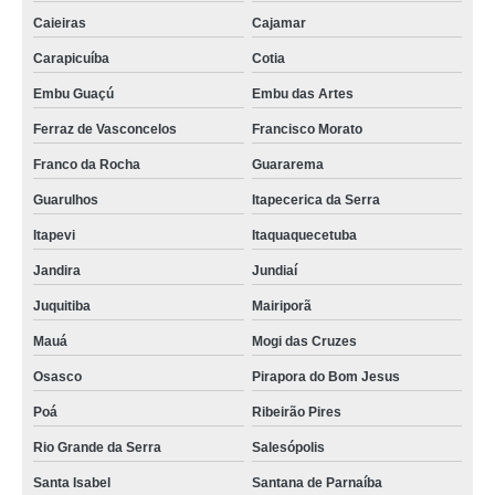
Caieiras
Cajamar
Carapicuíba
Cotia
Embu Guaçú
Embu das Artes
Ferraz de Vasconcelos
Francisco Morato
Franco da Rocha
Guararema
Guarulhos
Itapecerica da Serra
Itapevi
Itaquaquecetuba
Jandira
Jundiaí
Juquitiba
Mairiporã
Mauá
Mogi das Cruzes
Osasco
Pirapora do Bom Jesus
Poá
Ribeirão Pires
Rio Grande da Serra
Salesópolis
Santa Isabel
Santana de Parnaíba