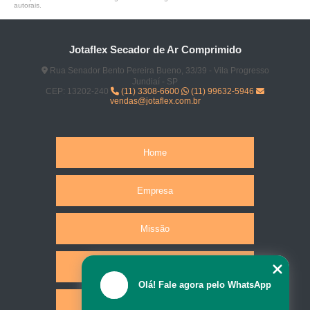
autorais
.
Jotaflex Secador de Ar Comprimido
Rua Senador Bento Pereira Bueno, 33/39 - Vila Progresso
Jundiaí - SP
CEP: 13202-240
(11) 3308-6600
(11) 99632-5946
vendas@jotaflex.com.br
Home
Empresa
Missão
Produtos
Olá! Fale agora pelo WhatsApp
Serviços