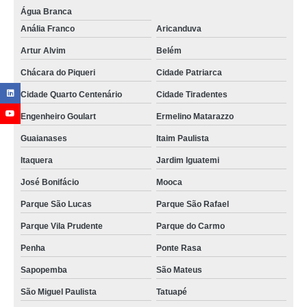
Água Branca
distribuidor de estação de tratamento de ar comprimido Jandira
Anália Franco
Aricanduva
tratamentos do ar comprimido Jundiaí
Artur Alvim
Belém
unidade de tratamento de ar comprimido orçamento Jockey Clube
Chácara do Piqueri
Cidade Patriarca
tratamento para ar comprimido Conchas
Cidade Quarto Centenário
Cidade Tiradentes
tratamento de ar comprimido unidade Araçoiabinha
Engenheiro Goulart
Ermelino Matarazzo
tratamento de ar comprimido Perdizes
Guaianases
Itaim Paulista
unidade de tratamento de ar comprimido orçamento Diamantina
Itaquera
Jardim Iguatemi
distribuidor de central de tratamento de ar comprimido Vila Carrão
José Bonifácio
Mooca
Parque São Lucas
Parque São Rafael
Parque Vila Prudente
Parque do Carmo
Penha
Ponte Rasa
Sapopemba
São Mateus
São Miguel Paulista
Tatuapé