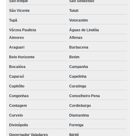
São Roque
São Sebastião
São Vicente
Tuiuti
Tupã
Votorantim
Várzea Paulista
Águas de Lindóia
Aimores
Alfenas
Araguari
Barbacena
Belo Horizonte
Betim
Bocaiúva
Campanha
Caparaó
Capelinha
Capitólio
Caratinga
Congonhas
Conselheiro Pena
Contagem
Cordisburgo
Curvelo
Diamantina
Divinópolis
Formiga
Governador Valadares
Ibirité