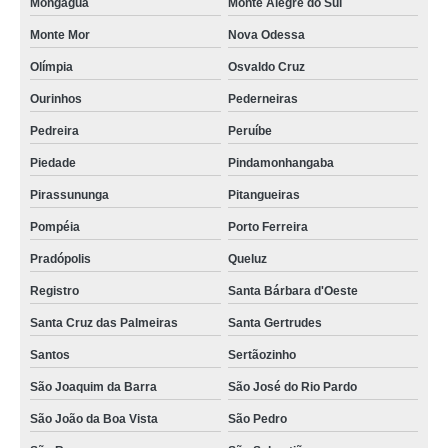
Mongaguá
Monte Alegre do Sul
Monte Mor
Nova Odessa
Olímpia
Osvaldo Cruz
Ourinhos
Pederneiras
Pedreira
Peruíbe
Piedade
Pindamonhangaba
Pirassununga
Pitangueiras
Pompéia
Porto Ferreira
Pradópolis
Queluz
Registro
Santa Bárbara d'Oeste
Santa Cruz das Palmeiras
Santa Gertrudes
Santos
Sertãozinho
São Joaquim da Barra
São José do Rio Pardo
São João da Boa Vista
São Pedro