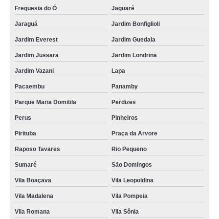
Freguesia do Ó
Jaguaré
distribuidor de tratamento de ar comprimido Poá
Jaraguá
Jardim Bonfiglioli
tratamento do ar comprimido empresas orçamento Atibaia
Jardim Everest
Jardim Guedala
distribuição de tratamento do ar comprimido empresas Vila Gustavo
Jardim Jussara
Jardim Londrina
central de tratamentos de ar comprimido Vespasiano
Jardim Vazani
Lapa
distribuição de empresa de tratamento de ar comprimido Conchas
Pacaembu
Panamby
distribuição de tratamento de ar comprimido Alto do Pari
Parque Maria Domitila
Perdizes
estação de tratamento de ar comprimido orçamento Jardim Japão
Perus
Pinheiros
distribuidor de tratamento de ar comprimido unidade Itararé
Pirituba
Praça da Arvore
tratamento de ar comprimido Triângulo Mineiro
Raposo Tavares
Rio Pequeno
Sumaré
São Domingos
empresa de tratamento de ar comprimido Artur Alvim
Vila Boaçava
Vila Leopoldina
tratamento para ar comprimido orçamento Guararema
Vila Madalena
Vila Pompeia
tratamento de ar comprimido industrial CORONEL FABRICIANO
Vila Romana
Vila Sônia
tratamentos para ar comprimido Betim