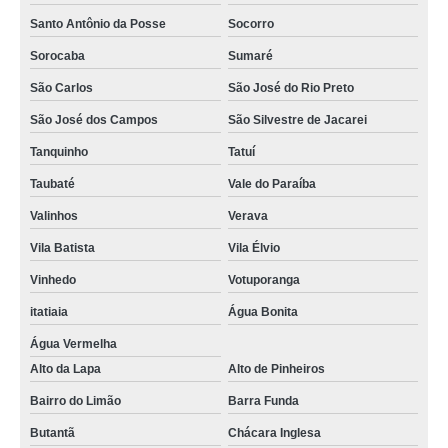
tratamento ar comprimido Serra da Cantareira
Santo Antônio da Posse
Socorro
tratamento ar comprimido orçamento Vila Andrade
Sorocaba
Sumaré
distribuição de unidade de tratamento de ar comprimido Jardim Europa
São Carlos
São José do Rio Preto
tratamento ar comprimido orçamento Assis
São José dos Campos
São Silvestre de Jacarei
tratamento ar comprimido Limeira
Tanquinho
Tatuí
empresa de tratamentos de ar comprimido Itanhaém
Taubaté
Vale do Paraíba
empresa de tratamento de ar comprimido Piedade
Valinhos
Verava
distribuição de tratamento do ar comprimido empresas Conchal
Vila Batista
Vila Élvio
estação de tratamentos de ar comprimido Vila Curuçá
Vinhedo
Votuporanga
estação de tratamento de ar comprimido Vila Romana
itatiaia
Água Bonita
tratamentos de ar comprimido industrial Bananal
Água Vermelha
Alto da Lapa
Alto de Pinheiros
distribuição de tratamento ar comprimido Pitangueiras
Bairro do Limão
Barra Funda
tratamentos de ar comprimido Campo Limpo Paulista
Butantã
Chácara Inglesa
central de tratamento de ar comprimido orçamento Penha