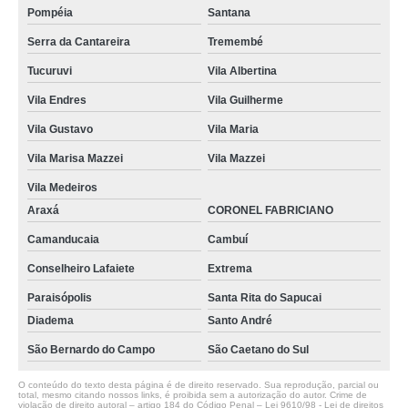
Pompéia
Santana
Serra da Cantareira
Tremembé
Tucuruvi
Vila Albertina
Vila Endres
Vila Guilherme
Vila Gustavo
Vila Maria
Vila Marisa Mazzei
Vila Mazzei
Vila Medeiros
Araxá
CORONEL FABRICIANO
Camanducaia
Cambuí
Conselheiro Lafaiete
Extrema
Paraisópolis
Santa Rita do Sapucai
Diadema
Santo André
São Bernardo do Campo
São Caetano do Sul
O conteúdo do texto desta página é de direito reservado. Sua reprodução, parcial ou
total, mesmo citando nossos links, é proibida sem a autorização do autor. Crime de
violação de direito autoral – artigo 184 do Código Penal –
Lei 9610/98 - Lei de direitos