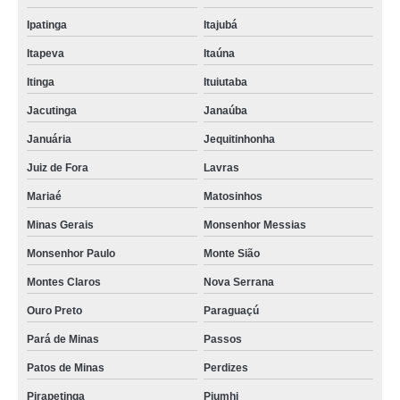
Ipatinga
Itajubá
Itapeva
Itaúna
Itinga
Ituiutaba
Jacutinga
Janaúba
Januária
Jequitinhonha
Juiz de Fora
Lavras
Mariaé
Matosinhos
Minas Gerais
Monsenhor Messias
Monsenhor Paulo
Monte Sião
Montes Claros
Nova Serrana
Ouro Preto
Paraguaçú
Pará de Minas
Passos
Patos de Minas
Perdizes
Pirapetinga
Piumhi