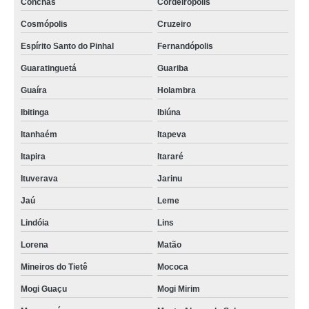
Conchas
Cordeirópolis
Cosmópolis
Cruzeiro
Espírito Santo do Pinhal
Fernandópolis
Guaratinguetá
Guariba
Guaíra
Holambra
Ibitinga
Ibiúna
Itanhaém
Itapeva
Itapira
Itararé
Ituverava
Jarinu
Jaú
Leme
Lindóia
Lins
Lorena
Matão
Mineiros do Tietê
Mococa
Mogi Guaçu
Mogi Mirim