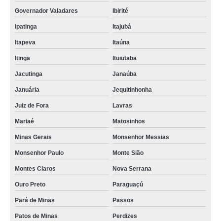
Governador Valadares
Ibirité
Ipatinga
Itajubá
Itapeva
Itaúna
Itinga
Ituiutaba
Jacutinga
Janaúba
Januária
Jequitinhonha
Juiz de Fora
Lavras
Mariaé
Matosinhos
Minas Gerais
Monsenhor Messias
Monsenhor Paulo
Monte Sião
Montes Claros
Nova Serrana
Ouro Preto
Paraguaçú
Pará de Minas
Passos
Patos de Minas
Perdizes