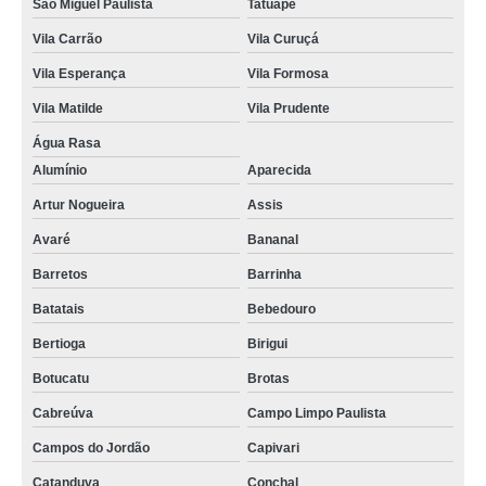
São Miguel Paulista
Tatuapé
Vila Carrão
Vila Curuçá
Vila Esperança
Vila Formosa
Vila Matilde
Vila Prudente
Água Rasa
Alumínio
Aparecida
Artur Nogueira
Assis
Avaré
Bananal
Barretos
Barrinha
Batatais
Bebedouro
Bertioga
Birigui
Botucatu
Brotas
Cabreúva
Campo Limpo Paulista
Campos do Jordão
Capivari
Catanduva
Conchal