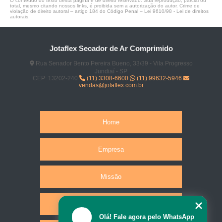
O conteúdo do texto desta página é de direito reservado. Sua reprodução, parcial ou
total, mesmo citando nossos links, é proibida sem a autorização do autor. Crime de
violação de direito autoral – artigo 184 do Código Penal –
Lei 9610/98 - Lei de direitos
autorais
.
Jotaflex Secador de Ar Comprimido
Rua Senador Bento Pereira Bueno, 33/39 - Vila Progresso
Jundiaí - SP
CEP: 13202-240
(11) 3308-6600
(11) 99632-5946
vendas@jotaflex.com.br
Home
Empresa
Missão
Produtos
Olá! Fale agora pelo WhatsApp