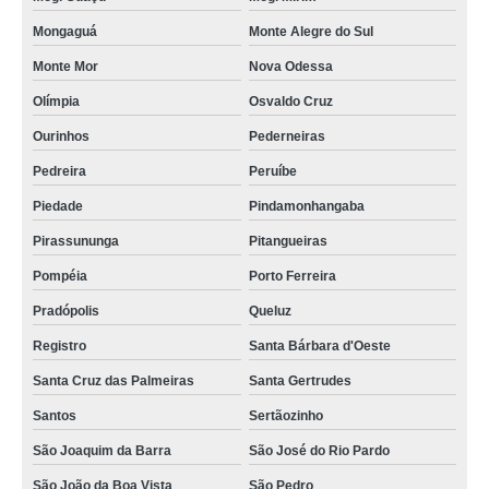
Mongaguá
Monte Alegre do Sul
Monte Mor
Nova Odessa
Olímpia
Osvaldo Cruz
Ourinhos
Pederneiras
Pedreira
Peruíbe
Piedade
Pindamonhangaba
Pirassununga
Pitangueiras
Pompéia
Porto Ferreira
Pradópolis
Queluz
Registro
Santa Bárbara d'Oeste
Santa Cruz das Palmeiras
Santa Gertrudes
Santos
Sertãozinho
São Joaquim da Barra
São José do Rio Pardo
São João da Boa Vista
São Pedro