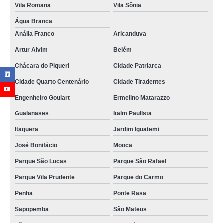
Vila Romana
Vila Sônia
tubo alumínio para ar comprimido Cidade Patriarca
Água Branca
empresas de tubo de alumínio ar comprimido Vila Marisa Mazzei
Anália Franco
Aricanduva
tubo em alumínio ar comprimido orçamento Santa Rita do Ribeira
Artur Alvim
Belém
empresas de tubo ar comprimido alumínio Vila Carrão
Chácara do Piqueri
Cidade Patriarca
tubo alumínio ar comprimido Bragança Paulista
Cidade Quarto Centenário
Cidade Tiradentes
tubo para ar comprimido em alumínio orçamento Leme
Engenheiro Goulart
Ermelino Matarazzo
tubo de alumínio para ar comprimido Jardim Japão
Guaianases
Itaim Paulista
empresas de tubo alumínio ar comprimido Sertãozinho
Itaquera
Jardim Iguatemi
distribuidores de tubo em alumínio para ar comprimido Jardim das Acácias
José Bonifácio
Mooca
empresas de tubo de alumínio de ar comprimido Ouro Preto
Parque São Lucas
Parque São Rafael
Parque Vila Prudente
Parque do Carmo
Penha
Ponte Rasa
Sapopemba
São Mateus