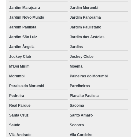
empresas de tubo de alumínio para rede de ar comprimido Presidente
Jardim Marajoara
Jardim Morumbi
Prudente
Jardim Novo Mundo
Jardim Panorama
tubos de alumínio azuis para ar comprimido Parque São Lucas
Jardim Paulista
Jardim Paulistano
tubos de alumínio de ar comprimido Itaim Bibi
Jardim São Luiz
Jardim das Acácias
tubo em alumínio para ar comprimido orçamento Cordisburgo
Jardim Ângela
Jardins
distribuidores de tubo alumínio para ar comprimido Jockey Club
Jockey Club
Jockey Clube
tubo de alumínio ar comprimido Mineiros do Tietê
M'Boi Mirim
Moema
distribuidores de tubo de alumínio de ar comprimido Cidade Ademar
Morumbi
Paineiras do Morumbi
empresas de tubo para ar comprimido em alumínio Sorocaba
Paraíso do Morumbi
Parelheiros
tubos em alumínio para ar comprimido Mooca
Pedreira
Planalto Paulista
tubo ar comprimido alumínio Mariaé
Real Parque
Sacomã
tubo para ar comprimido em alumínio Jequitinhonha
Santa Cruz
Santo Amaro
tubos em alumínio ar comprimido Itanhaém
Saúde
Socorro
tubo de alumínio de ar comprimido orçamento Monte Sião
Vila Andrade
Vila Cordeiro