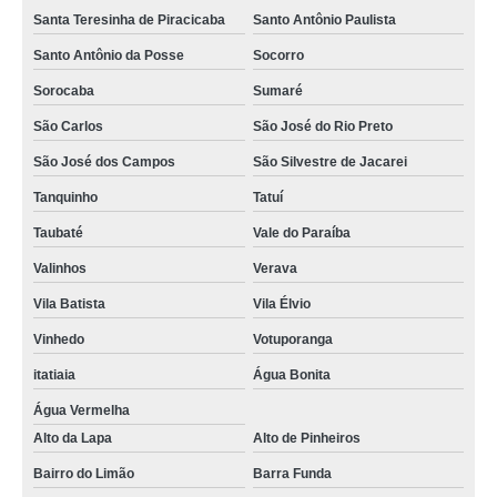
Santa Teresinha de Piracicaba
Santo Antônio Paulista
tubos alumínio ar comprimido Jardim Japão
Santo Antônio da Posse
Socorro
distribuidores de tubo ar comprimido alumínio Tucuruvi
Sorocaba
Sumaré
tubos de alumínio para ar comprimido Mauá
São Carlos
São José do Rio Preto
empresas de tubo alumínio para ar comprimido Granja Julieta
São José dos Campos
São Silvestre de Jacarei
empresas de tubo de alumínio azul para ar comprimido Itapeva
Tanquinho
Tatuí
tubo ar comprimido alumínio Guaratinguetá
Taubaté
Vale do Paraíba
empresas de tubo em alumínio para ar comprimido Lapa
Valinhos
Verava
tubos de alumínio para ar comprimido Ponte Rasa
Vila Batista
Vila Élvio
tubos alumínio para ar comprimido Jundiaí
Vinhedo
Votuporanga
empresas de tubo em alumínio ar comprimido Juiz de Fora
itatiaia
Água Bonita
distribuidores de tubo de alumínio de ar comprimido Leme
Água Vermelha
Alto da Lapa
Alto de Pinheiros
tubo alumínio ar comprimido orçamento Perus
Bairro do Limão
Barra Funda
tubo para ar comprimido em alumínio orçamento Itapeva