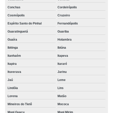
Conchas
Cordeirópolis
Cosmópolis
Cruzeiro
Espírito Santo do Pinhal
Fernandópolis
Guaratinguetá
Guariba
Guaíra
Holambra
Ibitinga
Ibiúna
Itanhaém
Itapeva
Itapira
Itararé
Ituverava
Jarinu
Jaú
Leme
Lindóia
Lins
Lorena
Matão
Mineiros do Tietê
Mococa
Mogi Guaçu
Mogi Mirim