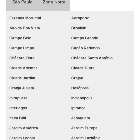
São Paulo
Zona Norte
onde encontro filtro hidráulico de sucção Cachoeirinha
procuro por distribuidores de filtros hidráulicos Birigui
Fazenda Morumbi
Aeroporto
filtros hidráulicos distribuidores valores Itapira
Alto da Boa Vista
Brooklin
filtro hidráulico parker valores Vila Esperança
Campo Belo
Campo Grande
filtros hidráulicos distribuidores Vila Andrade
Campo Limpo
Capão Redondo
procuro por filtro hidráulico de sucção Sacomã
Chácara Flora
Chácara Santo Antônio
filtro hidráulico retorno Morumbi
Cidade Ademar
Cidade Dutra
distribuidores de filtros hidráulicos valores Mauá
Cidade Jardim
Grajau
procuro por filtros hidráulicos Jardim Iguatemi
Granja Julieta
Heliópolis
procuro por filtro hidráulico de retorno Parque São Domingos
Ibirapuera
Indianópolis
Interlagos
Ipiranga
procuro por filtro hidráulico de sucção Atibaia
Itaim Bibi
Jabaquara
filtro hidráulico de pressão Itapecerica da Serra
Jardim América
Jardim Europa
procuro por filtro óleo hidráulico Itapira
Jardim Leonor
Jardim Luzitânia