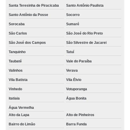
distribuidores de filtros hidráulicos Itapira
Santa Teresinha de Piracicaba
Santo Antônio Paulista
filtro óleo hidráulico Poços de Caldas
Santo Antônio da Posse
Socorro
Sorocaba
Sumaré
filtro hidráulico parker Itajubá
São Carlos
São José do Rio Preto
onde encontro filtros hidráulicos distribuidores Jardim das Acácias
São José dos Campos
São Silvestre de Jacarei
procuro por filtro hidráulico de pressão Perdizes
Tanquinho
Tatuí
Taubaté
Vale do Paraíba
Valinhos
Verava
Vila Batista
Vila Élvio
Vinhedo
Votuporanga
itatiaia
Água Bonita
Água Vermelha
Alto da Lapa
Alto de Pinheiros
Bairro do Limão
Barra Funda