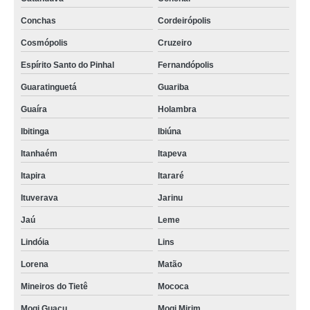
Conchas
Cordeirópolis
Cosmópolis
Cruzeiro
Espírito Santo do Pinhal
Fernandópolis
Guaratinguetá
Guariba
Guaíra
Holambra
Ibitinga
Ibiúna
Itanhaém
Itapeva
Itapira
Itararé
Ituverava
Jarinu
Jaú
Leme
Lindóia
Lins
Lorena
Matão
Mineiros do Tietê
Mococa
Mogi Guaçu
Mogi Mirim