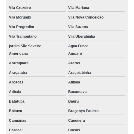
Vila Cruzeiro
Vila Mariana
filtros óleos hidráulicos Lins
Vila Morumbi
Vila Nova Conceição
filtro hidráulico de sucção Parque São Domingos
Vila Progredior
Vila Suzana
onde encontro filtro hidráulico parker Vila Leopoldina
Vila Tramontano
Vila Uberabinha
onde encontro filtro hidráulico retorno Tupã
jardim São Saveiro
Água Funda
filtros hidráulicos valores Jardim Paulista
Americana
Amparo
filtro hidráulico distribuidor Vila Cruzeiro
Araraquara
Araras
onde encontro filtro óleo hidráulico Taboão da Serra
Araçatuba
Araçoiabinha
procuro por filtro hidráulico parker Vila Boaçava
Arcadas
Atibaia
onde encontro filtro hidráulico de sucção Jaraguá
Atibaia
Bacaetava
procuro por filtros hidráulicos Alfenas
Batatuba
Bauru
onde encontro filtros hidráulicos industriais Paraguaçú
Boituva
Bragança Paulista
filtro óleo hidráulico Tucuruvi
Campinas
Canguera
Cardeal
Cocais
procuro por filtros hidráulicos industriais Jardim Novo Mundo