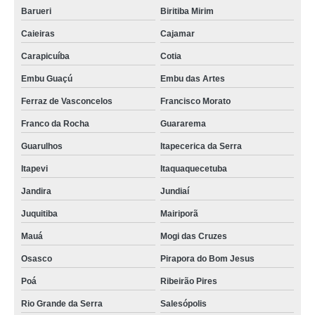
Barueri
Biritiba Mirim
Caieiras
Cajamar
Carapicuíba
Cotia
Embu Guaçú
Embu das Artes
Ferraz de Vasconcelos
Francisco Morato
Franco da Rocha
Guararema
Guarulhos
Itapecerica da Serra
Itapevi
Itaquaquecetuba
Jandira
Jundiaí
Juquitiba
Mairiporã
Mauá
Mogi das Cruzes
Osasco
Pirapora do Bom Jesus
Poá
Ribeirão Pires
Rio Grande da Serra
Salesópolis