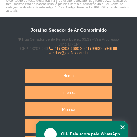
O conteúdo do texto desta página é de direito reservado. Sua reprodução, parcial ou
total, mesmo citando nossos links, é proibida sem a autorização do autor. Crime de
violação de direito autoral – artigo 184 do Código Penal –
Lei 9610/98 - Lei de direitos
autorais
.
Jotaflex Secador de Ar Comprimido
Rua Senador Bento Pereira Bueno, 33/39 - Vila Progresso
Jundiaí - SP
CEP: 13202-240
(11) 3308-6600
(11) 99632-5946
vendas@jotaflex.com.br
Home
Empresa
Missão
Produtos
Olá! Fale agora pelo WhatsApp