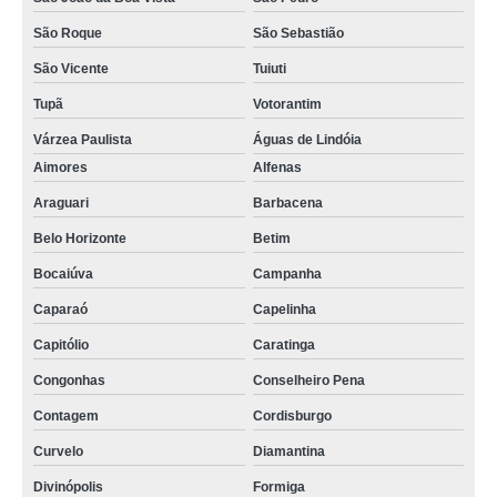
São Roque
São Sebastião
São Vicente
Tuiuti
Tupã
Votorantim
Várzea Paulista
Águas de Lindóia
Aimores
Alfenas
Araguari
Barbacena
Belo Horizonte
Betim
Bocaiúva
Campanha
Caparaó
Capelinha
Capitólio
Caratinga
Congonhas
Conselheiro Pena
Contagem
Cordisburgo
Curvelo
Diamantina
Divinópolis
Formiga