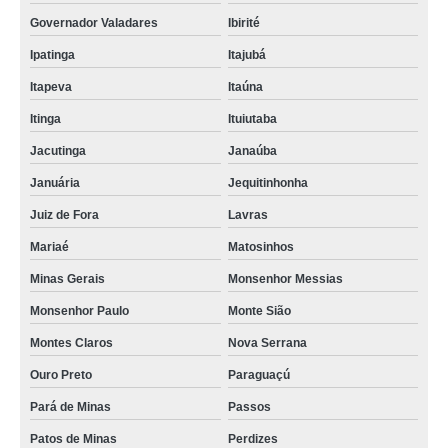
Governador Valadares
Ibirité
Ipatinga
Itajubá
Itapeva
Itaúna
Itinga
Ituiutaba
Jacutinga
Janaúba
Januária
Jequitinhonha
Juiz de Fora
Lavras
Mariaé
Matosinhos
Minas Gerais
Monsenhor Messias
Monsenhor Paulo
Monte Sião
Montes Claros
Nova Serrana
Ouro Preto
Paraguaçú
Pará de Minas
Passos
Patos de Minas
Perdizes