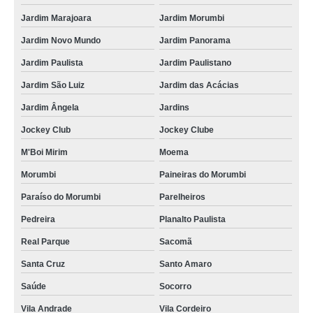
filtro hidráulico de pressão Vila Matilde
Jardim Marajoara
Jardim Morumbi
procuro por filtros hidráulicos industriais Murundu
Jardim Novo Mundo
Jardim Panorama
filtro hidráulico de retorno Jardim Everest
Jardim Paulista
Jardim Paulistano
onde encontro distribuidores de filtros hidráulicos Paraguaçú
Jardim São Luiz
Jardim das Acácias
filtros hidráulicos distribuidores Leme
Jardim Ângela
Jardins
procuro por distribuidores de filtros hidráulicos Jockey Club
Jockey Club
Jockey Clube
filtros hidráulicos industriais Jardim América
M'Boi Mirim
Moema
procuro por filtro óleo hidráulico Boituva
Morumbi
Paineiras do Morumbi
filtro hidráulico de retorno São Roque
Paraíso do Morumbi
Parelheiros
filtros hidráulicos valores Bairro do Limão
Pedreira
Planalto Paulista
onde encontro filtro óleo hidráulico Cidade Patriarca
Real Parque
Sacomã
distribuidor de filtro hidráulico São José do Rio Pardo
Santa Cruz
Santo Amaro
distribuidor de filtro hidráulico Canguera
Saúde
Socorro
Vila Andrade
Vila Cordeiro
onde encontro filtros hidráulicos Uberaba