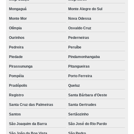
Mongaguá
Monte Alegre do Sul
Monte Mor
Nova Odessa
Olímpia
Osvaldo Cruz
Ourinhos
Pederneiras
Pedreira
Peruíbe
Piedade
Pindamonhangaba
Pirassununga
Pitangueiras
Pompéia
Porto Ferreira
Pradópolis
Queluz
Registro
Santa Bárbara d'Oeste
Santa Cruz das Palmeiras
Santa Gertrudes
Santos
Sertãozinho
São Joaquim da Barra
São José do Rio Pardo
São João da Boa Vista
São Pedro