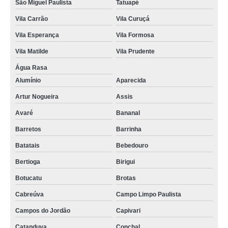
São Miguel Paulista
Tatuapé
Vila Carrão
Vila Curuçá
Vila Esperança
Vila Formosa
Vila Matilde
Vila Prudente
Água Rasa
Alumínio
Aparecida
Artur Nogueira
Assis
Avaré
Bananal
Barretos
Barrinha
Batatais
Bebedouro
Bertioga
Birigui
Botucatu
Brotas
Cabreúva
Campo Limpo Paulista
Campos do Jordão
Capivari
Catanduva
Conchal