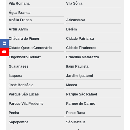
Vila Romana
Vila Sônia
Água Branca
Anália Franco
Aricanduva
Artur Alvim
Belém
Chácara do Piqueri
Cidade Patriarca
Cidade Quarto Centenário
Cidade Tiradentes
Engenheiro Goulart
Ermelino Matarazzo
Guaianases
Itaim Paulista
Itaquera
Jardim Iguatemi
José Bonifácio
Mooca
Parque São Lucas
Parque São Rafael
Parque Vila Prudente
Parque do Carmo
Penha
Ponte Rasa
Sapopemba
São Mateus