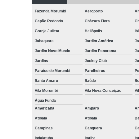
Fazenda Morumbi
Aeroporto
Al
Capão Redondo
Chácara Flora
Ch
Granja Julieta
Heliópolis
Ib
Jabaquara
Jardim América
Ja
Jardim Novo Mundo
Jardim Panorama
Ja
Jardins
Jockey Club
Jo
Paraíso do Morumbi
Parelheiros
Pe
Santo Amaro
Saúde
So
Vila Morumbi
Vila Nova Conceição
Vi
Água Funda
Americana
Amparo
Ar
Atibaia
Atibaia
Ba
Campinas
Canguera
Ca
Indaiatuba
Itatiba
Itu