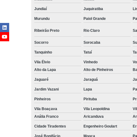
Jundiaí
Juquiratiba
Li
Murundu
Paiol Grande
Pa
Ribeirão Preto
Rio Claro
Sa
Socorro
Sorocaba
S
Tanquinho
Tatuí
Ta
Vila Élvio
Vinhedo
Vo
Alto da Lapa
Alto de Pinheiros
Ba
Jaguaré
Jaraguá
Ja
Jardim Vazani
Lapa
P
Pinheiros
Pirituba
Pr
Vila Boaçava
Vila Leopoldina
Vi
Anália Franco
Aricanduva
Ar
Cidade Tiradentes
Engenheiro Goulart
Er
José Bonifácio
Mooca
Pa