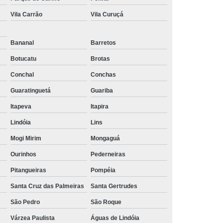
tubo para ar comprimido em alumínio Salesópolis
Vila Carrão
Vila Curuçá
tubo ar comprimido alumínio orçamento Mogi Mirim
Bananal
Barretos
distribuidores de tubo de alumínio ar comprimido
Caratinga
Botucatu
Brotas
Conchal
Conchas
tubo de alumínio para ar comprimido Aeroporto
Guaratinguetá
Guariba
tubo de alumínio ar comprimido orçamento Cidade
Ademar
Itapeva
Itapira
Lindóia
Lins
distribuidores de tubo para ar comprimido em alumínio
Verava
Mogi Mirim
Mongaguá
distribuidores de tubo de alumínio para rede de ar
Ourinhos
Pederneiras
comprimido São José dos Campos
Pitangueiras
Pompéia
tubo de alumínio de ar comprimido orçamento Juiz de
Santa Cruz das Palmeiras
Santa Gertrudes
Fora
São Pedro
São Roque
tubos de alumínio ar comprimido Três Pontas
Várzea Paulista
Águas de Lindóia