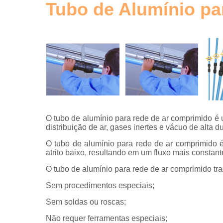
de ar
Tubo de Alumínio p
comprimid
Tubos de
alumínio
para ar
comprimid
Tubulaçõe
em alumíni
O tubo de alumínio para rede de ar comprimido é 
distribuição de ar, gases inertes e vácuo de alta du
O tubo de alumínio para rede de ar comprimido 
atrito baixo, resultando em um fluxo mais constant
O tubo de alumínio para rede de ar comprimido tr
Sem procedimentos especiais;
Sem soldas ou roscas;
Não requer ferramentas especiais;