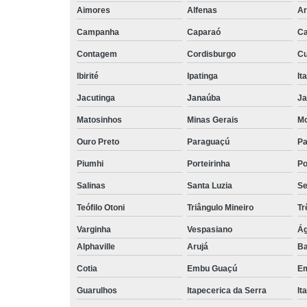
Aimores
Alfenas
Ar
Campanha
Caparaó
Ca
Contagem
Cordisburgo
Cu
Ibirité
Ipatinga
It
Jacutinga
Janaúba
Ja
Matosinhos
Minas Gerais
Mo
Ouro Preto
Paraguaçú
Pa
Piumhi
Porteirinha
Po
Salinas
Santa Luzia
Se
Teófilo Otoni
Triângulo Mineiro
Tr
Varginha
Vespasiano
Ág
Alphaville
Arujá
Ba
Cotia
Embu Guaçú
Em
Guarulhos
Itapecerica da Serra
It