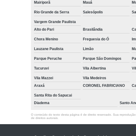
Mairiporã
Mauá
Mo
Rio Grande da Serra
Salesópolis
Sa
Vargem Grande Paulista
Alto do Pari
Brasilândia
Ca
Chora Menino
Freguesia do Ó
Im
Lauzane Paulista
Limão
Ma
Parque Peruche
Parque São Domingos
Pa
Tucuruvi
Vila Albertina
Vi
Vila Mazzei
Vila Medeiros
Araxá
CORONEL FABRICIANO
C
Santa Rita do Sapucai
Diadema
Santo An
O conteúdo do texto desta página é de direito reservado. Sua reprodução, 
de direitos autorais
.