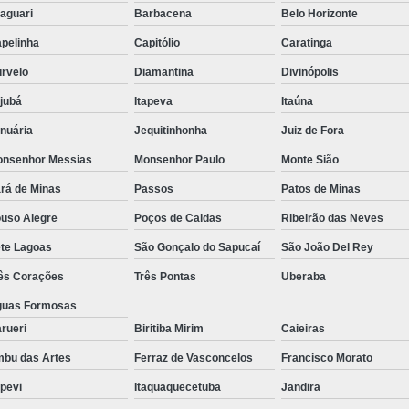
aguari
Barbacena
Belo Horizonte
pelinha
Capitólio
Caratinga
rvelo
Diamantina
Divinópolis
ajubá
Itapeva
Itaúna
nuária
Jequitinhonha
Juiz de Fora
nsenhor Messias
Monsenhor Paulo
Monte Sião
rá de Minas
Passos
Patos de Minas
uso Alegre
Poços de Caldas
Ribeirão das Neves
te Lagoas
São Gonçalo do Sapucaí
São João Del Rey
ês Corações
Três Pontas
Uberaba
uas Formosas
rueri
Biritiba Mirim
Caieiras
bu das Artes
Ferraz de Vasconcelos
Francisco Morato
apevi
Itaquaquecetuba
Jandira