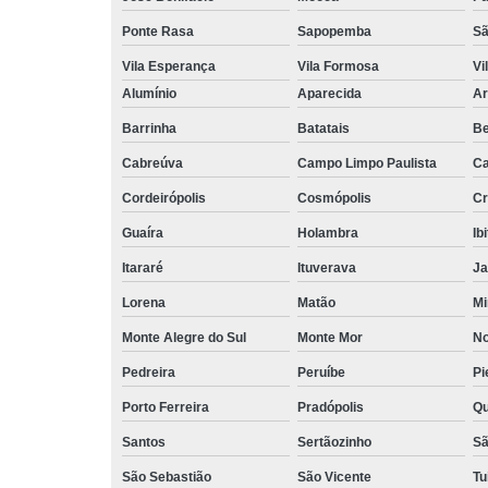
Ponte Rasa
Sapopemba
Sã
Vila Esperança
Vila Formosa
Vi
Alumínio
Aparecida
Ar
Barrinha
Batatais
Be
Cabreúva
Campo Limpo Paulista
Ca
Cordeirópolis
Cosmópolis
Cr
Guaíra
Holambra
Ib
Itararé
Ituverava
Ja
Lorena
Matão
Mi
Monte Alegre do Sul
Monte Mor
No
Pedreira
Peruíbe
Pi
Porto Ferreira
Pradópolis
Qu
Santos
Sertãozinho
Sã
São Sebastião
São Vicente
Tu