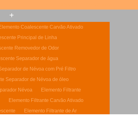
(11) 3308-6600
(11) 99632-5946
Elemento Coalescente Carvão Ativado
scente Principal de Linha
scente Removedor de Odor
scente Separador de água
eparador de Névoa com Pré Filtro
te Separador de Névoa de óleo
parador Névoa
Elemento Filtrante
o
Elemento Filtrante Carvão Ativado
escente
Elemento Filtrante de Ar
o Ativado
Elemento Filtrante de óleo
dráulico
Elemento Filtrante Parker