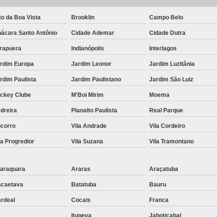
Tratamento de Ar Comprimido
Tratamento de Ar Comprimido
to da Boa Vista
Brooklin
Campo Belo
ácara Santo Antônio
Cidade Ademar
Cidade Dutra
Tratamento do Ar Comprimido E
irapuera
Indianópolis
Interlagos
Unidade de Tratamento de Ar C
rdim Europa
Jardim Leonor
Jardim Luzitânia
Tubo Alumínio para Ar Comp
rdim Paulista
Jardim Paulistano
Jardim São Luiz
Tubo de Alumínio Ar Comprimido
ckey Clube
M'Boi Mirim
Moema
Tubo de Alumínio de Ar Comprim
dreira
Planalto Paulista
Real Parque
Tubo de Alumínio para Rede de Ar 
corro
Vila Andrade
Vila Cordeiro
Tubo em Alumínio para Ar Compri
la Progredior
Vila Suzana
Vila Tramontano
Tubulação de Ar Comprimido e
Tubulação em Alumínio Calibra
araquara
Araras
Araçatuba
Tubulação em Al
caetava
Batatuba
Bauru
Tubulação em Alumín
rdeal
Cocais
Franca
Tubulação em Alumínio Park
Itupeva
Jaboticabal