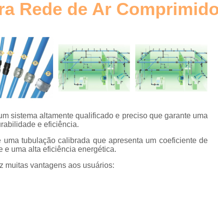
ara Rede de Ar Comprimid
Elemento Filtrante Plissado
o
Filtro Hidráulico Absol
Filtro Hidráulico de Retorno
Filtro
o
Filtro Hidráulico Retorno
Fi
s
Filtros Hidráulicos Distribu
o
Elemento para Filtro Coalescente
Filtro Coalescente Ar Comprimi
um sistema altamente qualificado e preciso que garante uma
Filtro Coalescente Domnick Hunt
rabilidade e eficiência.
Filtro Coalescente Parker
Filtr
é uma tubulação calibrada que apresenta um coeficiente de
e e uma alta eficiência energética.
Gerador de Nitrogênio com Mem
az muitas vantagens aos usuários:
Gerador de Nitrogênio Industria
Gerador de Nitrogênio para
Gerador Nitrogênio
E