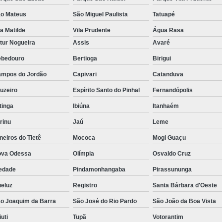
o Mateus
São Miguel Paulista
Tatuapé
la Matilde
Vila Prudente
Água Rasa
tur Nogueira
Assis
Avaré
bedouro
Bertioga
Birigui
mpos do Jordão
Capivari
Catanduva
uzeiro
Espírito Santo do Pinhal
Fernandópolis
itinga
Ibiúna
Itanhaém
rinu
Jaú
Leme
neiros do Tietê
Mococa
Mogi Guaçu
va Odessa
Olímpia
Osvaldo Cruz
edade
Pindamonhangaba
Pirassununga
eluz
Registro
Santa Bárbara d'Oeste
o Joaquim da Barra
São José do Rio Pardo
São João da Boa Vista
iuti
Tupã
Votorantim