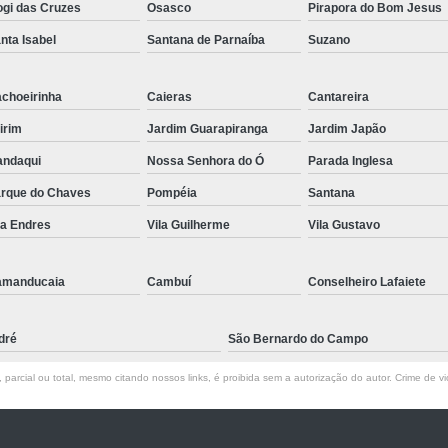
gi das Cruzes
Osasco
Pirapora do Bom Jesus
nta Isabel
Santana de Parnaíba
Suzano
choeirinha
Caieras
Cantareira
irim
Jardim Guarapiranga
Jardim Japão
ndaqui
Nossa Senhora do Ó
Parada Inglesa
rque do Chaves
Pompéia
Santana
la Endres
Vila Guilherme
Vila Gustavo
amanducaia
Cambuí
Conselheiro Lafaiete
dré
São Bernardo do Campo
parcial ou total, mesmo citando nossos links, é proibida sem a autorização do autor. Crime de vi