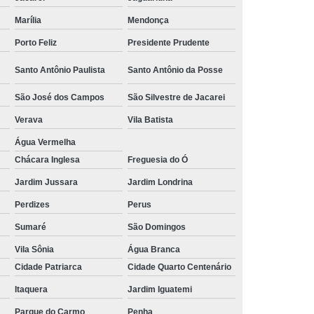
empresas de tubo de alumínio ar comprimido
 Alumínio
Tubulação Transair em Alumínio
Marília
Mendonça
Jaboticabal
Porto Feliz
Presidente Prudente
tubo de alumínio ar comprimido Sorocaba
Santo Antônio Paulista
Santo Antônio da Posse
tubos de alumínio de ar comprimido Vila Progredior
São José dos Campos
São Silvestre de Jacarei
tubos de alumínio para rede de ar comprimido Jardim
Everest
Verava
Vila Batista
Água Vermelha
distribuidores de tubo de alumínio para ar comprimido
Chácara Inglesa
Chácara Inglesa
Freguesia do Ó
Jardim Jussara
Jardim Londrina
tubo de alumínio para ar comprimido orçamento Mariaé
Perdizes
Perus
tubos para ar comprimido em alumínio Osvaldo Cruz
Sumaré
São Domingos
empresas de tubo de alumínio azul para ar comprimido
Juiz de Fora
Vila Sônia
Água Branca
Cidade Patriarca
Cidade Quarto Centenário
tubos alumínio para ar comprimido Vila Leopoldina
Itaquera
Jardim Iguatemi
tubo alumínio para ar comprimido orçamento Curvelo
Parque do Carmo
Penha