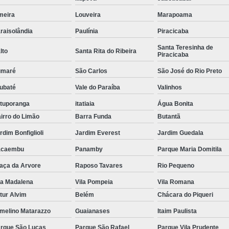
Tubulação para Ar Comprimido em
meira
Louveira
Marapoama
raisolândia
Paulínia
Piracicaba
Santa Teresinha de
lto
Santa Rita do Ribeira
Piracicaba
umaré
São Carlos
São José do Rio Preto
ubaté
Vale do Paraíba
Valinhos
tuporanga
itatiaia
Água Bonita
irro do Limão
Barra Funda
Butantã
rdim Bonfiglioli
Jardim Everest
Jardim Guedala
acaembu
Panamby
Parque Maria Domitila
aça da Arvore
Raposo Tavares
Rio Pequeno
la Madalena
Vila Pompeia
Vila Romana
tur Alvim
Belém
Chácara do Piqueri
melino Matarazzo
Guaianases
Itaim Paulista
rque São Lucas
Parque São Rafael
Parque Vila Prudente