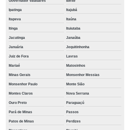
Governador Valadares
Ibirité
Ipatinga
Itajubá
Itapeva
Itaúna
Itinga
Ituiutaba
Jacutinga
Janaúba
Januária
Jequitinhonha
Juiz de Fora
Lavras
Mariaé
Matosinhos
Minas Gerais
Monsenhor Messias
Monsenhor Paulo
Monte Sião
Montes Claros
Nova Serrana
Ouro Preto
Paraguaçú
Pará de Minas
Passos
Patos de Minas
Perdizes