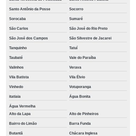
filtros hidráulicos industriais Biritiba Mirim
Santo Antônio da Posse
Socorro
Sorocaba
Sumaré
procuro por filtro hidráulico de sucção Belo Horizonte
São Carlos
São José do Rio Preto
procuro por filtro hidráulico parker Varginha
São José dos Campos
São Silvestre de Jacarei
onde encontro filtro hidráulico de sucção Patos de Minas
Tanquinho
Tatuí
Taubaté
Vale do Paraíba
Valinhos
Verava
Vila Batista
Vila Élvio
Vinhedo
Votuporanga
itatiaia
Água Bonita
Água Vermelha
Alto da Lapa
Alto de Pinheiros
Bairro do Limão
Barra Funda
Butantã
Chácara Inglesa