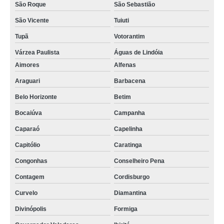
São Roque
São Sebastião
São Vicente
Tuiuti
Tupã
Votorantim
Várzea Paulista
Águas de Lindóia
Aimores
Alfenas
Araguari
Barbacena
Belo Horizonte
Betim
Bocaiúva
Campanha
Caparaó
Capelinha
Capitólio
Caratinga
Congonhas
Conselheiro Pena
Contagem
Cordisburgo
Curvelo
Diamantina
Divinópolis
Formiga