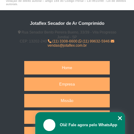
violação de direito autoral – artigo 184 do Código Penal –
Lei 9610/98 - Lei de direitos
autorais
.
Jotaflex Secador de Ar Comprimido
Rua Senador Bento Pereira Bueno, 33/39 - Vila Progresso
Jundiaí - SP
CEP: 13202-240
(11) 3308-6600
(11) 99632-5946
vendas@jotaflex.com.br
Home
Empresa
Missão
Produtos
Olá! Fale agora pelo WhatsApp
Serviços