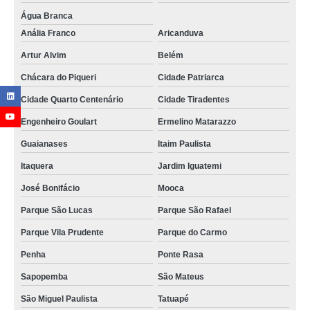
Água Branca
Anália Franco
Aricanduva
Artur Alvim
Belém
Chácara do Piqueri
Cidade Patriarca
Cidade Quarto Centenário
Cidade Tiradentes
Engenheiro Goulart
Ermelino Matarazzo
Guaianases
Itaim Paulista
Itaquera
Jardim Iguatemi
José Bonifácio
Mooca
Parque São Lucas
Parque São Rafael
Parque Vila Prudente
Parque do Carmo
Penha
Ponte Rasa
Sapopemba
São Mateus
São Miguel Paulista
Tatuapé