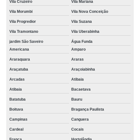
Vila Cruzeiro
Vila Mariana
filtro hidráulico retorno Formiga
Vila Morumbi
Vila Nova Conceição
filtros hidráulicos industriais Penha
Vila Progredior
Vila Suzana
procuro por filtro óleo hidráulico Mendonça
Vila Tramontano
Vila Uberabinha
filtro óleo hidráulico Campo Belo
jardim São Saveiro
Água Funda
filtros hidráulicos distribuidores valores Matão
Americana
Amparo
filtros hidráulicos Ribeirão Pires
Araraquara
Araras
onde encontro filtros hidráulicos industriais Ituverava
Araçatuba
Araçoiabinha
filtro hidráulico parker Jacutinga
Arcadas
Atibaia
filtro hidráulico de pressão Cidade Tiradentes
Atibaia
Bacaetava
procuro por filtro hidráulico retorno Botucatu
Batatuba
Bauru
procuro por filtro hidráulico retorno M'Boi Mirim
Boituva
Bragança Paulista
filtro hidráulico de retorno Barbacena
Campinas
Canguera
Cardeal
Cocais
procuro por filtro hidráulico de retorno Murundu
Franca
Hortolândia