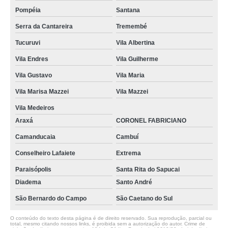
Pompéia
Santana
Serra da Cantareira
Tremembé
Tucuruvi
Vila Albertina
Vila Endres
Vila Guilherme
Vila Gustavo
Vila Maria
Vila Marisa Mazzei
Vila Mazzei
Vila Medeiros
Araxá
CORONEL FABRICIANO
Camanducaia
Cambuí
Conselheiro Lafaiete
Extrema
Paraisópolis
Santa Rita do Sapucai
Diadema
Santo André
São Bernardo do Campo
São Caetano do Sul
O conteúdo do texto desta página é de direito reservado. Sua reprodução, parcial ou
total, mesmo citando nossos links, é proibida sem a autorização do autor. Crime de