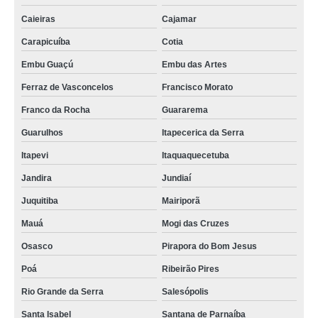
Caieiras
Cajamar
Carapicuíba
Cotia
Embu Guaçú
Embu das Artes
Ferraz de Vasconcelos
Francisco Morato
Franco da Rocha
Guararema
Guarulhos
Itapecerica da Serra
Itapevi
Itaquaquecetuba
Jandira
Jundiaí
Juquitiba
Mairiporã
Mauá
Mogi das Cruzes
Osasco
Pirapora do Bom Jesus
Poá
Ribeirão Pires
Rio Grande da Serra
Salesópolis
Santa Isabel
Santana de Parnaíba