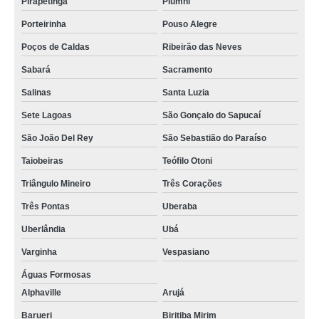
Pirapetinga
Piumhi
Porteirinha
Pouso Alegre
Poços de Caldas
Ribeirão das Neves
Sabará
Sacramento
Salinas
Santa Luzia
Sete Lagoas
São Gonçalo do Sapucaí
São João Del Rey
São Sebastião do Paraíso
Taiobeiras
Teófilo Otoni
Triângulo Mineiro
Três Corações
Três Pontas
Uberaba
Uberlândia
Ubá
Varginha
Vespasiano
Águas Formosas
Alphaville
Arujá
Barueri
Biritiba Mirim