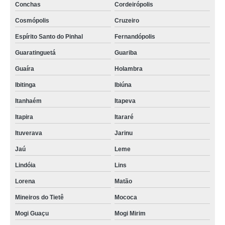
Conchas
Cordeirópolis
Cosmópolis
Cruzeiro
Espírito Santo do Pinhal
Fernandópolis
Guaratinguetá
Guariba
Guaíra
Holambra
Ibitinga
Ibiúna
Itanhaém
Itapeva
Itapira
Itararé
Ituverava
Jarinu
Jaú
Leme
Lindóia
Lins
Lorena
Matão
Mineiros do Tietê
Mococa
Mogi Guaçu
Mogi Mirim