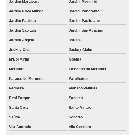
Jardim Marajoara
Jardim Morumbi
onde encontro filtro óleo hidráulico Louveira
Jardim Novo Mundo
Jardim Panorama
procuro por filtro hidráulico de pressão Vila Maria
Jardim Paulista
Jardim Paulistano
procuro por filtro hidráulico de pressão Vila Morumbi
Jardim São Luiz
Jardim das Acácias
onde encontro filtro hidráulico de retorno Mineiros do Tietê
Jardim Ângela
Jardins
distribuidores de filtros hidráulicos valores Água Funda
Jockey Club
Jockey Clube
filtro hidráulico de sucção Osasco
M'Boi Mirim
Moema
procuro por filtro hidráulico parker Arujá
Morumbi
Paineiras do Morumbi
distribuidor de filtro hidráulico Socorro
Paraíso do Morumbi
Parelheiros
procuro por distribuidores de filtros hidráulicos Ribeirão Preto
Pedreira
Planalto Paulista
filtros hidráulicos distribuidores Jardim Europa
Real Parque
Sacomã
onde encontro filtros hidráulicos Ribeirão Pires
Santa Cruz
Santo Amaro
procuro por filtros hidráulicos Araxá
Saúde
Socorro
Vila Andrade
Vila Cordeiro
distribuidores de filtros hidráulicos Taiobeiras