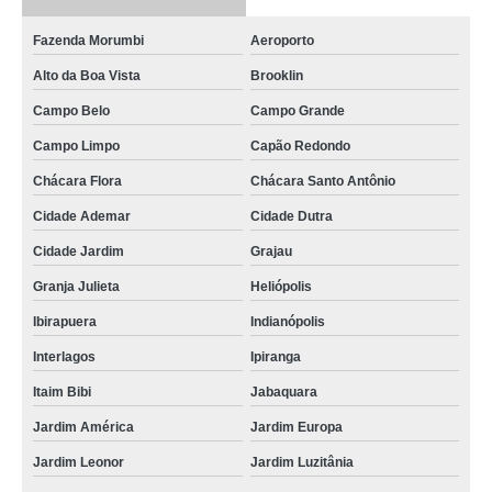
procuro por filtro óleo hidráulico Jardim Europa
Fazenda Morumbi
Aeroporto
procuro por filtro hidráulico absoluto Porto Ferreira
Alto da Boa Vista
Brooklin
onde encontro filtro hidráulico absoluto Uberlândia
Campo Belo
Campo Grande
filtro hidráulico de retorno Taiobeiras
Campo Limpo
Capão Redondo
onde encontro filtro hidráulico parker Piumhi
Chácara Flora
Chácara Santo Antônio
filtro hidráulico de sucção Taboão da Serra
Cidade Ademar
Cidade Dutra
onde encontro distribuidores de filtros hidráulicos Matão
Cidade Jardim
Grajau
onde encontro filtros hidráulicos distribuidores Congonhas
Granja Julieta
Heliópolis
filtros hidráulicos distribuidores valores Parque São Lucas
Ibirapuera
Indianópolis
Interlagos
Ipiranga
procuro por filtro hidráulico de sucção Mineiros do Tietê
Itaim Bibi
Jabaquara
onde encontro filtro óleo hidráulico Jaú
Jardim América
Jardim Europa
procuro por filtros hidráulicos Itapeva
Jardim Leonor
Jardim Luzitânia
procuro por filtros hidráulicos industriais Mooca