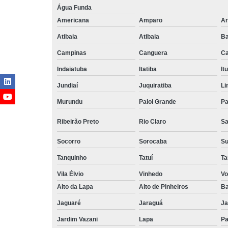
Água Funda
Americana
Amparo
Ar
Atibaia
Atibaia
Ba
Campinas
Canguera
Ca
Indaiatuba
Itatiba
Itu
Jundiaí
Juquiratiba
Li
Murundu
Paiol Grande
Pa
Ribeirão Preto
Rio Claro
Sa
Socorro
Sorocaba
S
Tanquinho
Tatuí
Ta
Vila Élvio
Vinhedo
Vo
Alto da Lapa
Alto de Pinheiros
Ba
Jaguaré
Jaraguá
Ja
Jardim Vazani
Lapa
P