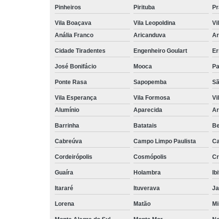
Pinheiros
Pirituba
Pr
Vila Boaçava
Vila Leopoldina
Vi
Anália Franco
Aricanduva
Ar
Cidade Tiradentes
Engenheiro Goulart
Er
José Bonifácio
Mooca
Pa
Ponte Rasa
Sapopemba
Sã
Vila Esperança
Vila Formosa
Vi
Alumínio
Aparecida
Ar
Barrinha
Batatais
Be
Cabreúva
Campo Limpo Paulista
Ca
Cordeirópolis
Cosmópolis
Cr
Guaíra
Holambra
Ib
Itararé
Ituverava
Ja
Lorena
Matão
Mi