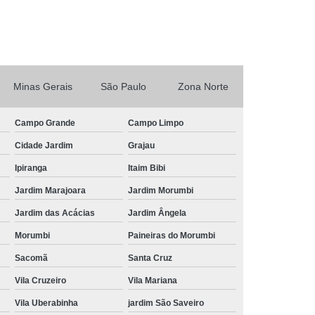
Tratamento de Ar Comprimido Industrial
 Unidade
Tratamento do Ar Comprimido
mpresas
Tratamento para Ar Comprimido
omprimido
Tubo Alumínio Ar Comprimido
Minas Gerais
São Paulo
Zona Norte
rimido
Tubo Ar Comprimido Alumínio
Tubo de Alumínio Azul para Ar Comprimido
Campo Grande
Campo Limpo
ido
Tubo de Alumínio para Ar Comprimido
Cidade Jardim
Grajau
Comprimido
Tubo em Alumínio Ar Comprimido
Ipiranga
Itaim Bibi
Jardim Marajoara
Jardim Morumbi
mido
Tubo para Ar Comprimido em Alumínio
Jardim das Acácias
Jardim Ângela
m Alumínio
Tubulação em Alumínio Azul
Morumbi
Paineiras do Morumbi
do
Tubulação em Alumínio e Conexões
Sacomã
Santa Cruz
umínio para Gases Inertes
Vila Cruzeiro
Vila Mariana
io para Rede de Ar Comprimido
Vila Uberabinha
jardim São Saveiro
er
Tubulação em Alumínio Vantagens