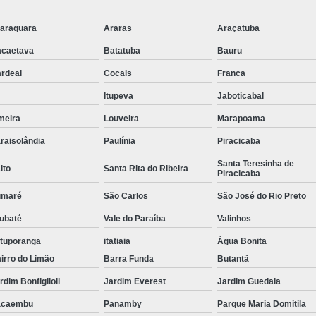
Tubulação para Ar Comprimido em
araquara
Araras
Araçatuba
caetava
Batatuba
Bauru
rdeal
Cocais
Franca
Itupeva
Jaboticabal
meira
Louveira
Marapoama
raisolândia
Paulínia
Piracicaba
Santa Teresinha de
lto
Santa Rita do Ribeira
Piracicaba
umaré
São Carlos
São José do Rio Preto
ubaté
Vale do Paraíba
Valinhos
tuporanga
itatiaia
Água Bonita
irro do Limão
Barra Funda
Butantã
rdim Bonfiglioli
Jardim Everest
Jardim Guedala
acaembu
Panamby
Parque Maria Domitila