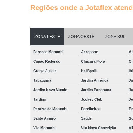
Regiões onde a Jotaflex atend
ZONA LESTE
ZONA OESTE
ZONA SUL
Fazenda Morumbi
Aeroporto
Al
Capão Redondo
Chácara Flora
Ch
Granja Julieta
Heliópolis
Ib
Jabaquara
Jardim América
Ja
Jardim Novo Mundo
Jardim Panorama
Ja
Jardins
Jockey Club
Jo
Paraíso do Morumbi
Parelheiros
Pe
Santo Amaro
Saúde
So
Vila Morumbi
Vila Nova Conceição
Vi