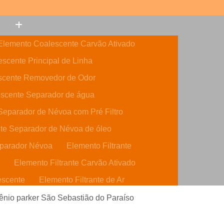
(11) 3308-6600
(11) 99632-5946
Elemento Coalescente Carvão Ativado
scente Principal de Linha
scente Removedor de Odor
scente Separador de água
eparador de Névoa com Pré Filtro
te Separador de Névoa de óleo
parador Névoa
Elemento Filtrante
o
Elemento Filtrante Carvão Ativado
escente
Elemento Filtrante de Ar
o Ativado
Elemento Filtrante de óleo
ênio parker São Sebastião do Paraíso
dráulico
Elemento Filtrante Parker