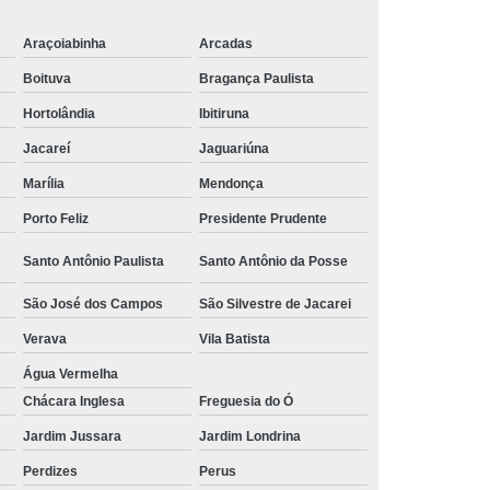
 Alumínio
Tubulação Transair em Alumínio
Araçoiabinha
Arcadas
Boituva
Bragança Paulista
Hortolândia
Ibitiruna
Jacareí
Jaguariúna
Marília
Mendonça
Porto Feliz
Presidente Prudente
Santo Antônio Paulista
Santo Antônio da Posse
São José dos Campos
São Silvestre de Jacarei
Verava
Vila Batista
Água Vermelha
Chácara Inglesa
Freguesia do Ó
Jardim Jussara
Jardim Londrina
Perdizes
Perus