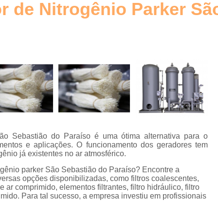
 de Nitrogênio Parker Sã
Elemento Filtrante Plissado
o
Filtro Hidráulico Absol
Filtro Hidráulico de Retorno
Filtro
o
Filtro Hidráulico Retorno
Fi
s
Filtros Hidráulicos Distribu
o
Elemento para Filtro Coalescente
Filtro Coalescente Ar Comprimi
Filtro Coalescente Domnick Hunt
ão Sebastião do Paraíso é uma ótima alternativa para o
Filtro Coalescente Parker
Filtr
mentos e aplicações. O funcionamento dos geradores tem
ênio já existentes no ar atmosférico.
Gerador de Nitrogênio com Mem
ogênio parker São Sebastião do Paraíso? Encontre a
Gerador de Nitrogênio Industria
versas opções disponibilizadas, como filtros coalescentes,
ar comprimido, elementos filtrantes, filtro hidráulico, filtro
Gerador de Nitrogênio para
mido. Para tal sucesso, a empresa investiu em profissionais
Gerador Nitrogênio
E