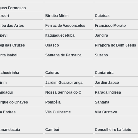
uas Formosas
rueri
Biritiba Mirim
Caieiras
bu das Artes
Ferraz de Vasconcelos
Francisco Morato
apevi
Itaquaquecetuba
Jandira
gi das Cruzes
Osasco
Pirapora do Bom Jesus
nta Isabel
Santana de Parnaíba
Suzano
choeirinha
Caieras
Cantareira
irim
Jardim Guarapiranga
Jardim Japão
ndaqui
Nossa Senhora do Ó
Parada Inglesa
rque do Chaves
Pompéia
Santana
la Endres
Vila Guilherme
Vila Gustavo
amanducaia
Cambuí
Conselheiro Lafaiete