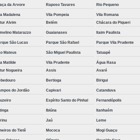
aça da Arvore
Raposo Tavares
Rio Pequeno
la Madalena
Vila Pompeia
Vila Romana
tur Alvim
Belém
Chácara do Piqueri
melino Matarazzo
Guaianases
Itaim Paulista
rque São Lucas
Parque São Rafael
Parque Vila Prudente
o Mateus
São Miguel Paulista
Tatuapé
la Matilde
Vila Prudente
Água Rasa
tur Nogueira
Assis
Avaré
bedouro
Bertioga
Birigui
mpos do Jordão
Capivari
Catanduva
uzeiro
Espírito Santo do Pinhal
Fernandópolis
itinga
Ibiúna
Itanhaém
rinu
Jaú
Leme
neiros do Tietê
Mococa
Mogi Guaçu