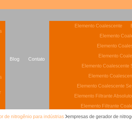
Elemento Coalescente
s
Elemento Coale
Elemento Coale
Elemento Coale
Blog
Contato
Elemento Coalescente S
Elemento Coalescen
s
Elemento Coalescente Se
r
Elemento Filtrante Absolut
o
Elemento Filtrante Coal
Elemento Filtrante de Carvã
r de nitrogênio para indústrias
empresas de gerador de nitrog
o
Elemento Filtrante óleo Hi
s