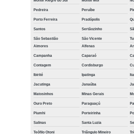
Monte Alegre do Sul
Monte Mor
No
Pedreira
Peruíbe
Pi
Porto Ferreira
Pradópolis
Qu
Santos
Sertãozinho
Sã
São Sebastião
São Vicente
Tu
Aimores
Alfenas
Ar
Campanha
Caparaó
Ca
Contagem
Cordisburgo
Cu
Ibirité
Ipatinga
It
Jacutinga
Janaúba
Ja
Matosinhos
Minas Gerais
Mo
Ouro Preto
Paraguaçú
Pa
Piumhi
Porteirinha
Po
Salinas
Santa Luzia
Se
Teófilo Otoni
Triângulo Mineiro
Tr