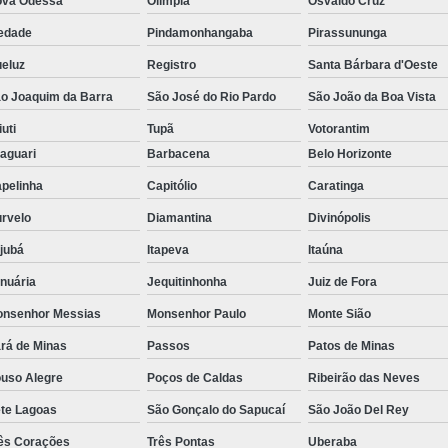
va Odessa
Olímpia
Osvaldo Cruz
edade
Pindamonhangaba
Pirassununga
eluz
Registro
Santa Bárbara d'Oeste
o Joaquim da Barra
São José do Rio Pardo
São João da Boa Vista
iuti
Tupã
Votorantim
aguari
Barbacena
Belo Horizonte
pelinha
Capitólio
Caratinga
rvelo
Diamantina
Divinópolis
ajubá
Itapeva
Itaúna
nuária
Jequitinhonha
Juiz de Fora
nsenhor Messias
Monsenhor Paulo
Monte Sião
rá de Minas
Passos
Patos de Minas
uso Alegre
Poços de Caldas
Ribeirão das Neves
te Lagoas
São Gonçalo do Sapucaí
São João Del Rey
ês Corações
Três Pontas
Uberaba