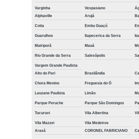
Varginha
Vespasiano
Ág
Alphaville
Arujá
Ba
Cotia
Embu Guaçú
Em
Guarulhos
Itapecerica da Serra
It
Mairiporã
Mauá
Mo
Rio Grande da Serra
Salesópolis
Sa
Vargem Grande Paulista
Alto do Pari
Brasilândia
Ca
Chora Menino
Freguesia do Ó
Im
Lauzane Paulista
Limão
Ma
Parque Peruche
Parque São Domingos
Pa
Tucuruvi
Vila Albertina
Vi
Vila Mazzei
Vila Medeiros
Araxá
CORONEL FABRICIANO
C