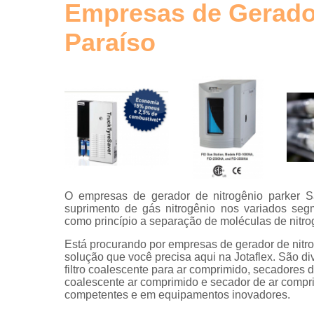
de ar
Empresas de Gerador
comprimid
Paraíso
Tubos de
alumínio
para ar
comprimid
Tubulaçõe
em alumíni
O empresas de gerador de nitrogênio parker S
suprimento de gás nitrogênio nos variados seg
como princípio a separação de moléculas de nitrog
Está procurando por empresas de gerador de nitr
solução que você precisa aqui na Jotaflex. São di
filtro coalescente para ar comprimido, secadores de 
coalescente ar comprimido e secador de ar compri
competentes e em equipamentos inovadores.