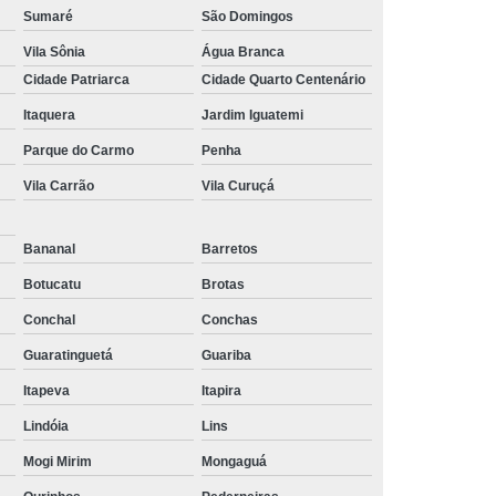
Sumaré
São Domingos
Vila Sônia
Água Branca
Cidade Patriarca
Cidade Quarto Centenário
Itaquera
Jardim Iguatemi
Parque do Carmo
Penha
Vila Carrão
Vila Curuçá
Bananal
Barretos
Botucatu
Brotas
Conchal
Conchas
Guaratinguetá
Guariba
Itapeva
Itapira
Lindóia
Lins
Mogi Mirim
Mongaguá