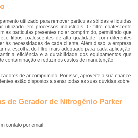
Instalação de Rede de Ar Compr
do
Rede Ar Comprimi
pamento utilizado para remover partículas sólidas e líquidas
Rede de Ar Comprimido Alumí
 utilizado em processos industriais. O filtro coalescente
ém as partículas presentes no ar comprimido, permitindo que
Rede de Ar Comprimido Industri
ece filtros coalescentes de alta qualidade, com diferentes
er às necessidades de cada cliente. Além disso, a empresa
Rede de Distribuição de Ar
iar na escolha do filtro mais adequado para cada aplicação.
rantir a eficiência e a durabilidade dos equipamentos que
Secador Ar Comprimido por 
 de contaminação e reduzir os custos de manutenção.
Secador de Ar Comprimido Adsorç
Secador de Ar Comprimido por Refri
ecadores de ar comprimido. Por isso, aproveite a sua chance
dentes estão dispostos a sanar todas as suas dúvidas sobre
Secador do Ar Comprim
Secador para Linha de Ar Compri
s de Gerador de Nitrogênio Parker
Central de Tra
Empresa de Tra
em contato por email.
Estação de Tratamento de Ar 