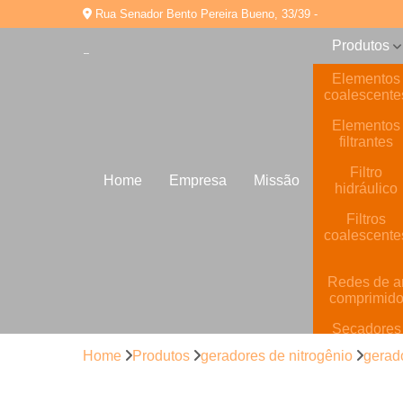
Rua Senador Bento Pereira Bueno, 33/39 -
Produtos
Elementos
coalescente
Elementos
filtrantes
Filtro
Home
Empresa
Missão
hidráulico
Filtros
coalescente
Redes de a
comprimid
Secadores
de ar
Home
Produtos
geradores de nitrogênio
gerado
comprimid
Tratamento