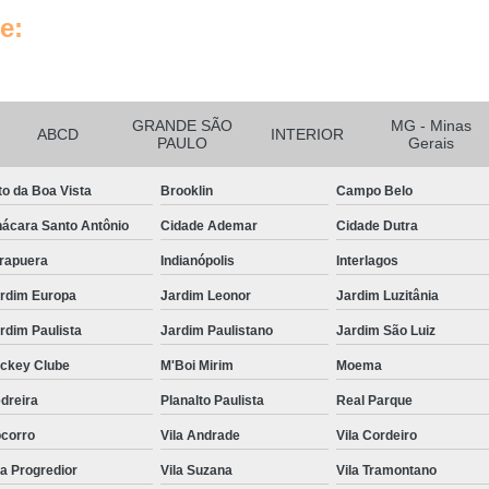
Tratamento de Ar Comprimido
e:
Tratamento de Ar Comprimido
Tratamento do Ar Comprimido E
Unidade de Tratamento de Ar C
GRANDE SÃO
MG - Minas
ABCD
INTERIOR
PAULO
Gerais
Tubo Alumínio para Ar Comp
Tubo de Alumínio Ar Comprimido
to da Boa Vista
Brooklin
Campo Belo
Tubo de Alumínio de Ar Comprim
ácara Santo Antônio
Cidade Ademar
Cidade Dutra
Tubo de Alumínio para Rede de Ar 
irapuera
Indianópolis
Interlagos
rdim Europa
Jardim Leonor
Jardim Luzitânia
Tubo em Alumínio para Ar Compri
rdim Paulista
Jardim Paulistano
Jardim São Luiz
Tubulação de Ar Comprimido e
ckey Clube
M'Boi Mirim
Moema
Tubulação em Alumínio Calibra
dreira
Planalto Paulista
Real Parque
Tubulação em Al
corro
Vila Andrade
Vila Cordeiro
Tubulação em Alumín
la Progredior
Vila Suzana
Vila Tramontano
Tubulação em Alumínio Park