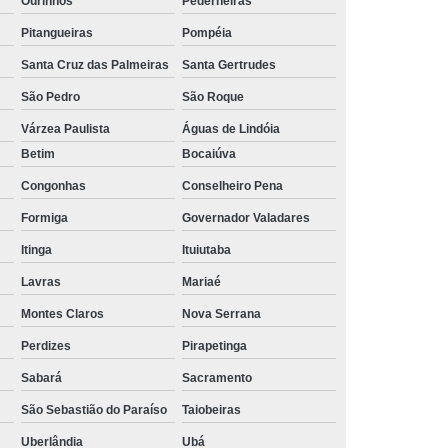
Ourinhos
Pederneiras
Pitangueiras
Pompéia
Santa Cruz das Palmeiras
Santa Gertrudes
São Pedro
São Roque
Várzea Paulista
Águas de Lindóia
Betim
Bocaiúva
Congonhas
Conselheiro Pena
Formiga
Governador Valadares
Itinga
Ituiutaba
Lavras
Mariaé
Montes Claros
Nova Serrana
Perdizes
Pirapetinga
Sabará
Sacramento
São Sebastião do Paraíso
Taiobeiras
Uberlândia
Ubá