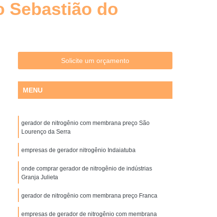
o Sebastião do
Distribuidores de Filtros Hidráulicos
uto
Filtro Hidráulico de Pressão
 Hidráulico de Sucção
Filtro Hidráulico Parker
ltro óleo Hidráulico
Filtros Hidráulicos
Solicite um orçamento
idores
Filtros Hidráulicos Industriais
Filtro Ar Coalescente
Filtro Coalescente
MENU
do
Filtro Coalescente de Ar Comprimido
er
Filtro Coalescente para Ar Comprimido
gerador de nitrogênio com membrana preço São
Lourenço da Serra
o de Ar Coalescente
Gerador de Nitrogênio
empresas de gerador nitrogênio Indaiatuba
brana
Gerador de Nitrogênio de Indústrias
onde comprar gerador de nitrogênio de indústrias
l
Gerador de Nitrogênio para Indústrias
Granja Julieta
 Pneus
Gerador de Nitrogênio Parker
gerador de nitrogênio com membrana preço Franca
squema de Rede de Ar Comprimido
empresas de gerador de nitrogênio com membrana