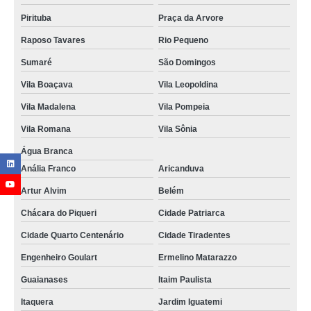
Pirituba
Praça da Arvore
Raposo Tavares
Rio Pequeno
Sumaré
São Domingos
Vila Boaçava
Vila Leopoldina
Vila Madalena
Vila Pompeia
Vila Romana
Vila Sônia
Água Branca
Anália Franco
Aricanduva
Artur Alvim
Belém
Chácara do Piqueri
Cidade Patriarca
Cidade Quarto Centenário
Cidade Tiradentes
Engenheiro Goulart
Ermelino Matarazzo
Guaianases
Itaim Paulista
Itaquera
Jardim Iguatemi