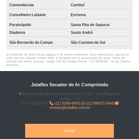
Camanducaia
Cambuí
Conselheiro Lafaiete
Extrema
Paraisópolis
Santa Rita do Sapucai
Diadema
Santo André
São Bernardo do Campo
São Caetano do Sul
O conteúdo do texto desta página é de direito reservado. Sua reprodução, parcial ou
total, mesmo citando nossos links, é proibida sem a autorização do autor. Crime de
violação de direito autoral – artigo 184 do Código Penal –
Lei 9610/98 - Lei de direitos
autorais
.
Jotaflex Secador de Ar Comprimido
Rua Senador Bento Pereira Bueno, 33/39 - Vila Progresso
Jundiaí - SP
CEP: 13202-240
(11) 3308-6600
(11) 99632-5946
vendas@jotaflex.com.br
Home