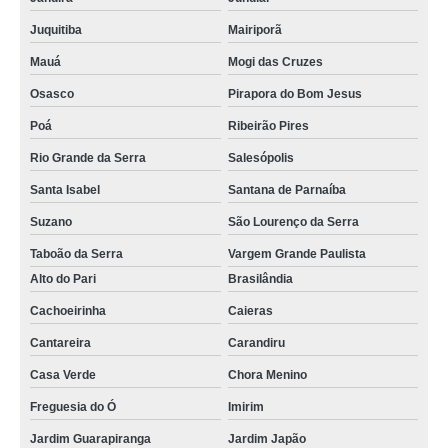
Juquitiba
Mairiporã
Mauá
Mogi das Cruzes
Osasco
Pirapora do Bom Jesus
Poá
Ribeirão Pires
Rio Grande da Serra
Salesópolis
Santa Isabel
Santana de Parnaíba
Suzano
São Lourenço da Serra
Taboão da Serra
Vargem Grande Paulista
Alto do Pari
Brasilândia
Cachoeirinha
Caieras
Cantareira
Carandiru
Casa Verde
Chora Menino
Freguesia do Ó
Imirim
Jardim Guarapiranga
Jardim Japão