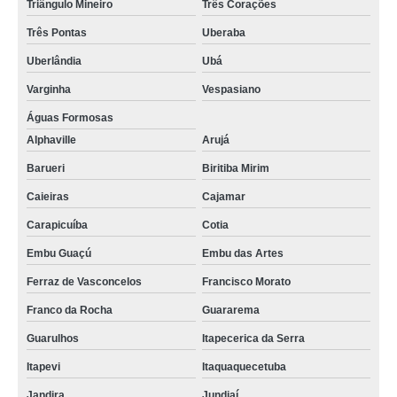
Triângulo Mineiro
Três Corações
Três Pontas
Uberaba
Uberlândia
Ubá
Varginha
Vespasiano
Águas Formosas
Alphaville
Arujá
Barueri
Biritiba Mirim
Caieiras
Cajamar
Carapicuíba
Cotia
Embu Guaçú
Embu das Artes
Ferraz de Vasconcelos
Francisco Morato
Franco da Rocha
Guararema
Guarulhos
Itapecerica da Serra
Itapevi
Itaquaquecetuba
Jandira
Jundiaí