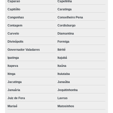
Caparaó
Capelinha
Capitólio
Caratinga
Congonhas
Conselheiro Pena
Contagem
Cordisburgo
Curvelo
Diamantina
Divinópolis
Formiga
Governador Valadares
Ibirité
Ipatinga
Itajubá
Itapeva
Itaúna
Itinga
Ituiutaba
Jacutinga
Janaúba
Januária
Jequitinhonha
Juiz de Fora
Lavras
Mariaé
Matosinhos