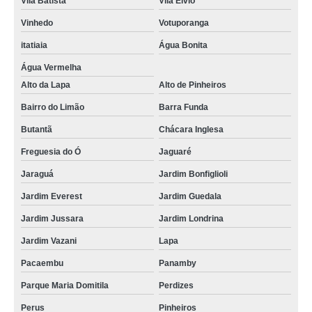
Vila Batista
Vila Élvio
Vinhedo
Votuporanga
itatiaia
Água Bonita
Água Vermelha
Alto da Lapa
Alto de Pinheiros
Bairro do Limão
Barra Funda
Butantã
Chácara Inglesa
Freguesia do Ó
Jaguaré
Jaraguá
Jardim Bonfiglioli
Jardim Everest
Jardim Guedala
Jardim Jussara
Jardim Londrina
Jardim Vazani
Lapa
Pacaembu
Panamby
Parque Maria Domitila
Perdizes
Perus
Pinheiros