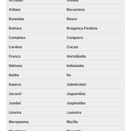
Arcadas
Atibaia
Atibaia
Bacaetava
Batatuba
Bauru
Boituva
Bragança Paulista
Campinas
Canguera
Cardeal
Cocais
Franca
Hortolândia
Ibitiruna
Indaiatuba
Itatiba
Itu
Itupeva
Jaboticabal
Jacareí
Jaguariúna
Jundiaí
Juquiratiba
Limeira
Louveira
Marapoama
Marília