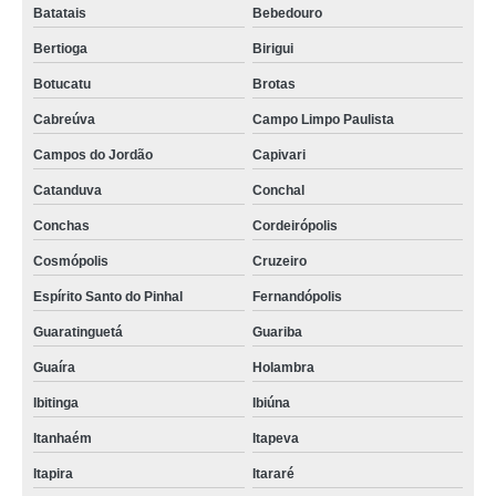
Batatais
Bebedouro
Bertioga
Birigui
Botucatu
Brotas
Cabreúva
Campo Limpo Paulista
Campos do Jordão
Capivari
Catanduva
Conchal
Conchas
Cordeirópolis
Cosmópolis
Cruzeiro
Espírito Santo do Pinhal
Fernandópolis
Guaratinguetá
Guariba
Guaíra
Holambra
Ibitinga
Ibiúna
Itanhaém
Itapeva
Itapira
Itararé