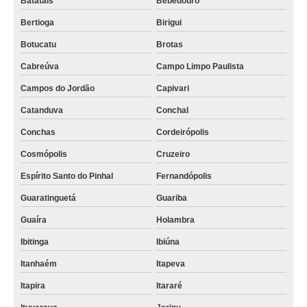
Batatais
Bebedouro
Bertioga
Birigui
Botucatu
Brotas
Cabreúva
Campo Limpo Paulista
Campos do Jordão
Capivari
Catanduva
Conchal
Conchas
Cordeirópolis
Cosmópolis
Cruzeiro
Espírito Santo do Pinhal
Fernandópolis
Guaratinguetá
Guariba
Guaíra
Holambra
Ibitinga
Ibiúna
Itanhaém
Itapeva
Itapira
Itararé