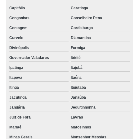
Capitólio
Caratinga
Congonhas
Conselheiro Pena
Contagem
Cordisburgo
Curvelo
Diamantina
Divinópolis
Formiga
Governador Valadares
Ibirité
Ipatinga
Itajubá
Itapeva
Itaúna
Itinga
Ituiutaba
Jacutinga
Janaúba
Januária
Jequitinhonha
Juiz de Fora
Lavras
Mariaé
Matosinhos
Minas Gerais
Monsenhor Messias