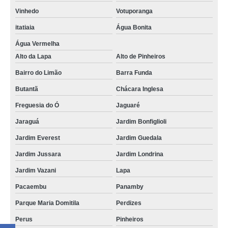
Vinhedo
Votuporanga
itatiaia
Água Bonita
Água Vermelha
Alto da Lapa
Alto de Pinheiros
Bairro do Limão
Barra Funda
Butantã
Chácara Inglesa
Freguesia do Ó
Jaguaré
Jaraguá
Jardim Bonfiglioli
Jardim Everest
Jardim Guedala
Jardim Jussara
Jardim Londrina
Jardim Vazani
Lapa
Pacaembu
Panamby
Parque Maria Domitila
Perdizes
Perus
Pinheiros