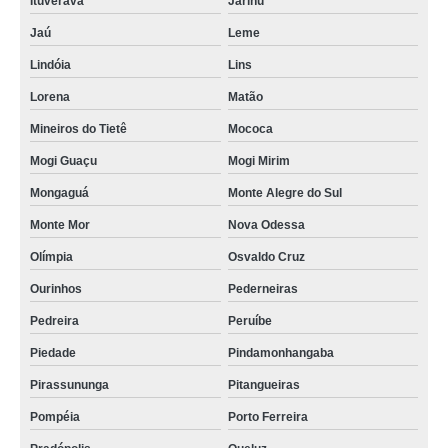
Ituverava
Jarinu
Jaú
Leme
Lindóia
Lins
Lorena
Matão
Mineiros do Tietê
Mococa
Mogi Guaçu
Mogi Mirim
Mongaguá
Monte Alegre do Sul
Monte Mor
Nova Odessa
Olímpia
Osvaldo Cruz
Ourinhos
Pederneiras
Pedreira
Peruíbe
Piedade
Pindamonhangaba
Pirassununga
Pitangueiras
Pompéia
Porto Ferreira