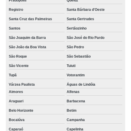
Pradópolis
Queluz
Registro
Santa Bárbara d'Oeste
Santa Cruz das Palmeiras
Santa Gertrudes
Santos
Sertãozinho
São Joaquim da Barra
São José do Rio Pardo
São João da Boa Vista
São Pedro
São Roque
São Sebastião
São Vicente
Tuiuti
Tupã
Votorantim
Várzea Paulista
Águas de Lindóia
Aimores
Alfenas
Araguari
Barbacena
Belo Horizonte
Betim
Bocaiúva
Campanha
Caparaó
Capelinha