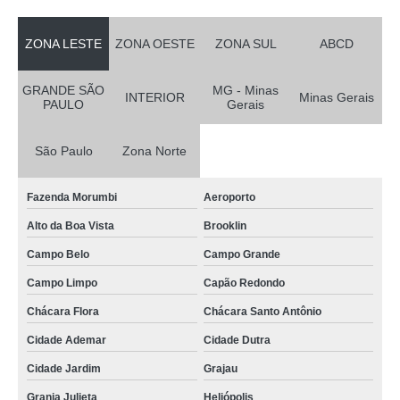
ZONA LESTE
ZONA OESTE
ZONA SUL
ABCD
GRANDE SÃO
MG - Minas
INTERIOR
Minas Gerais
PAULO
Gerais
São Paulo
Zona Norte
Fazenda Morumbi
Aeroporto
Alto da Boa Vista
Brooklin
Campo Belo
Campo Grande
Campo Limpo
Capão Redondo
Chácara Flora
Chácara Santo Antônio
Cidade Ademar
Cidade Dutra
Cidade Jardim
Grajau
Granja Julieta
Heliópolis