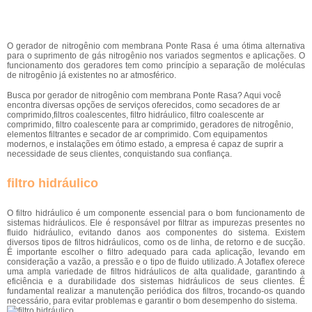
O gerador de nitrogênio com membrana Ponte Rasa é uma ótima alternativa
para o suprimento de gás nitrogênio nos variados segmentos e aplicações. O
funcionamento dos geradores tem como princípio a separação de moléculas
de nitrogênio já existentes no ar atmosférico.
Busca por gerador de nitrogênio com membrana Ponte Rasa? Aqui você
encontra diversas opções de serviços oferecidos, como secadores de ar
comprimido,filtros coalescentes, filtro hidráulico, filtro coalescente ar
comprimido, filtro coalescente para ar comprimido, geradores de nitrogênio,
elementos filtrantes e secador de ar comprimido. Com equipamentos
modernos, e instalações em ótimo estado, a empresa é capaz de suprir a
necessidade de seus clientes, conquistando sua confiança.
filtro hidráulico
O filtro hidráulico é um componente essencial para o bom funcionamento de
sistemas hidráulicos. Ele é responsável por filtrar as impurezas presentes no
fluido hidráulico, evitando danos aos componentes do sistema. Existem
diversos tipos de filtros hidráulicos, como os de linha, de retorno e de sucção.
É importante escolher o filtro adequado para cada aplicação, levando em
consideração a vazão, a pressão e o tipo de fluido utilizado. A Jotaflex oferece
uma ampla variedade de filtros hidráulicos de alta qualidade, garantindo a
eficiência e a durabilidade dos sistemas hidráulicos de seus clientes. É
fundamental realizar a manutenção periódica dos filtros, trocando-os quando
necessário, para evitar problemas e garantir o bom desempenho do sistema.