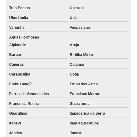
Três Pontas
Uberaba
Uberlândia
Ubá
Varginha
Vespasiano
Águas Formosas
Alphaville
Arujá
Barueri
Biritiba Mirim
Caieiras
Cajamar
Carapicuíba
Cotia
Embu Guaçú
Embu das Artes
Ferraz de Vasconcelos
Francisco Morato
Franco da Rocha
Guararema
Guarulhos
Itapecerica da Serra
Itapevi
Itaquaquecetuba
Jandira
Jundiaí