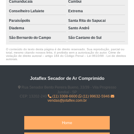
Camanducaia
Cambuí
Conselheiro Lafaiete
Extrema
Paraisópolis
Santa Rita do Sapucai
Diadema
Santo André
São Bernardo do Campo
São Caetano do Sul
O conteúdo do texto desta página é de direito reservado. Sua reprodução, parcial ou
total, mesmo citando nossos links, é proibida sem a autorização do autor. Crime de
violação de direito autoral – artigo 184 do Código Penal –
Lei 9610/98 - Lei de direitos
autorais
.
Jotaflex Secador de Ar Comprimido
Rua Senador Bento Pereira Bueno, 33/39 - Vila Progresso
Jundiaí - SP
CEP: 13202-240
(11) 3308-6600
(11) 99632-5946
vendas@jotaflex.com.br
Home