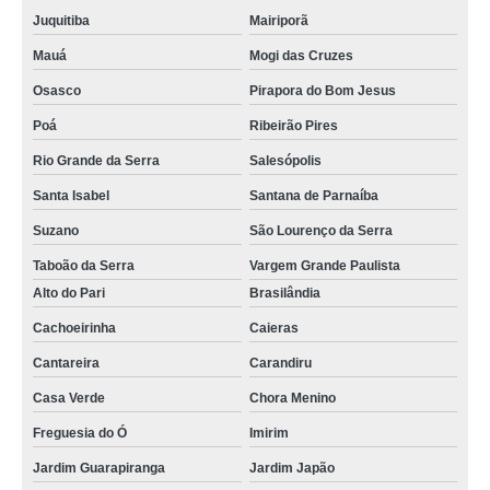
Juquitiba
Mairiporã
Mauá
Mogi das Cruzes
Osasco
Pirapora do Bom Jesus
Poá
Ribeirão Pires
Rio Grande da Serra
Salesópolis
Santa Isabel
Santana de Parnaíba
Suzano
São Lourenço da Serra
Taboão da Serra
Vargem Grande Paulista
Alto do Pari
Brasilândia
Cachoeirinha
Caieras
Cantareira
Carandiru
Casa Verde
Chora Menino
Freguesia do Ó
Imirim
Jardim Guarapiranga
Jardim Japão