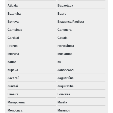
Atibaia
Bacaetava
Batatuba
Bauru
Boituva
Bragança Paulista
Campinas
Canguera
Cardeal
Cocais
Franca
Hortolândia
Ibitiruna
Indaiatuba
Itatiba
Itu
Itupeva
Jaboticabal
Jacareí
Jaguariúna
Jundiaí
Juquiratiba
Limeira
Louveira
Marapoama
Marília
Mendonça
Murundu