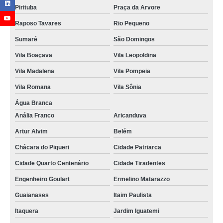
Pirituba
Praça da Arvore
Raposo Tavares
Rio Pequeno
Sumaré
São Domingos
Vila Boaçava
Vila Leopoldina
Vila Madalena
Vila Pompeia
Vila Romana
Vila Sônia
Água Branca
Anália Franco
Aricanduva
Artur Alvim
Belém
Chácara do Piqueri
Cidade Patriarca
Cidade Quarto Centenário
Cidade Tiradentes
Engenheiro Goulart
Ermelino Matarazzo
Guaianases
Itaim Paulista
Itaquera
Jardim Iguatemi