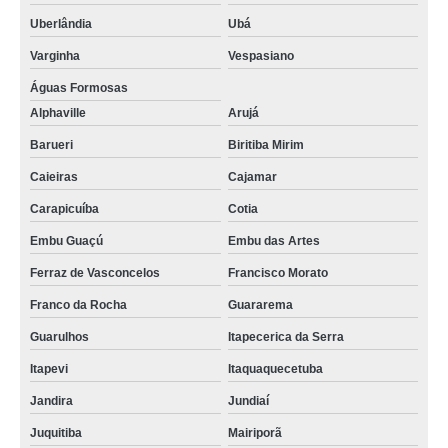
Uberlândia
Ubá
Varginha
Vespasiano
Águas Formosas
Alphaville
Arujá
Barueri
Biritiba Mirim
Caieiras
Cajamar
Carapicuíba
Cotia
Embu Guaçú
Embu das Artes
Ferraz de Vasconcelos
Francisco Morato
Franco da Rocha
Guararema
Guarulhos
Itapecerica da Serra
Itapevi
Itaquaquecetuba
Jandira
Jundiaí
Juquitiba
Mairiporã