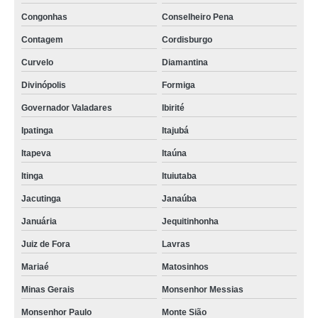
Congonhas
Conselheiro Pena
Contagem
Cordisburgo
Curvelo
Diamantina
Divinópolis
Formiga
Governador Valadares
Ibirité
Ipatinga
Itajubá
Itapeva
Itaúna
Itinga
Ituiutaba
Jacutinga
Janaúba
Januária
Jequitinhonha
Juiz de Fora
Lavras
Mariaé
Matosinhos
Minas Gerais
Monsenhor Messias
Monsenhor Paulo
Monte Sião