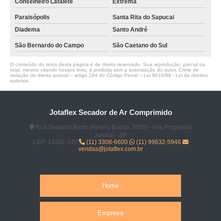
Conselheiro Lafaiete
Extrema
Paraisópolis
Santa Rita do Sapucai
Diadema
Santo André
São Bernardo do Campo
São Caetano do Sul
O conteúdo do texto desta página é de direito reservado. Sua reprodução, parcial ou
total, mesmo citando nossos links, é proibida sem a autorização do autor. Crime de
violação de direito autoral – artigo 184 do Código Penal –
Lei 9610/98 - Lei de direitos
autorais
.
Jotaflex Secador de Ar Comprimido
Rua Senador Bento Pereira Bueno, 33/39 - Vila Progresso
Jundiaí - SP
CEP: 13202-240
(11) 3308-6600
(11) 99632-5946
vendas@jotaflex.com.br
Home
Empresa