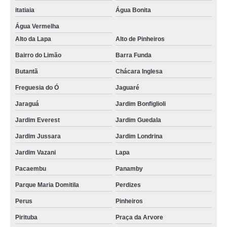
itatiaia
Água Bonita
Água Vermelha
Alto da Lapa
Alto de Pinheiros
Bairro do Limão
Barra Funda
Butantã
Chácara Inglesa
Freguesia do Ó
Jaguaré
Jaraguá
Jardim Bonfiglioli
Jardim Everest
Jardim Guedala
Jardim Jussara
Jardim Londrina
Jardim Vazani
Lapa
Pacaembu
Panamby
Parque Maria Domitila
Perdizes
Perus
Pinheiros
Pirituba
Praça da Arvore