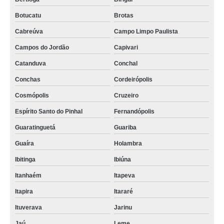
Botucatu
Brotas
Cabreúva
Campo Limpo Paulista
Campos do Jordão
Capivari
Catanduva
Conchal
Conchas
Cordeirópolis
Cosmópolis
Cruzeiro
Espírito Santo do Pinhal
Fernandópolis
Guaratinguetá
Guariba
Guaíra
Holambra
Ibitinga
Ibiúna
Itanhaém
Itapeva
Itapira
Itararé
Ituverava
Jarinu
Jaú
Leme