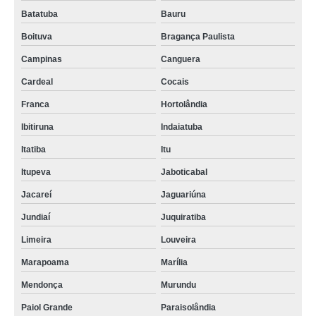
Batatuba
Bauru
Boituva
Bragança Paulista
Campinas
Canguera
Cardeal
Cocais
Franca
Hortolândia
Ibitiruna
Indaiatuba
Itatiba
Itu
Itupeva
Jaboticabal
Jacareí
Jaguariúna
Jundiaí
Juquiratiba
Limeira
Louveira
Marapoama
Marília
Mendonça
Murundu
Paiol Grande
Paraisolândia