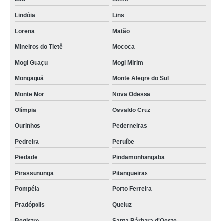
Lindóia
Lins
Lorena
Matão
Mineiros do Tietê
Mococa
Mogi Guaçu
Mogi Mirim
Mongaguá
Monte Alegre do Sul
Monte Mor
Nova Odessa
Olímpia
Osvaldo Cruz
Ourinhos
Pederneiras
Pedreira
Peruíbe
Piedade
Pindamonhangaba
Pirassununga
Pitangueiras
Pompéia
Porto Ferreira
Pradópolis
Queluz
Registro
Santa Bárbara d'Oeste