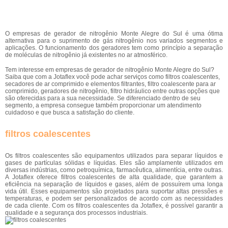
O empresas de gerador de nitrogênio Monte Alegre do Sul é uma ótima
alternativa para o suprimento de gás nitrogênio nos variados segmentos e
aplicações. O funcionamento dos geradores tem como princípio a separação
de moléculas de nitrogênio já existentes no ar atmosférico.
Tem interesse em empresas de gerador de nitrogênio Monte Alegre do Sul?
Saiba que com a Jotaflex você pode achar serviços como filtros coalescentes,
secadores de ar comprimido e elementos filtrantes, filtro coalescente para ar
comprimido, geradores de nitrogênio, filtro hidráulico entre outras opções que
são oferecidas para a sua necessidade. Se diferenciado dentro de seu
segmento, a empresa consegue também proporcionar um atendimento
cuidadoso e que busca a satisfação do cliente.
filtros coalescentes
Os filtros coalescentes são equipamentos utilizados para separar líquidos e
gases de partículas sólidas e líquidas. Eles são amplamente utilizados em
diversas indústrias, como petroquímica, farmacêutica, alimentícia, entre outras.
A Jotaflex oferece filtros coalescentes de alta qualidade, que garantem a
eficiência na separação de líquidos e gases, além de possuírem uma longa
vida útil. Esses equipamentos são projetados para suportar altas pressões e
temperaturas, e podem ser personalizados de acordo com as necessidades
de cada cliente. Com os filtros coalescentes da Jotaflex, é possível garantir a
qualidade e a segurança dos processos industriais.