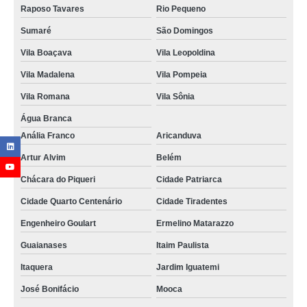
Raposo Tavares
Rio Pequeno
Sumaré
São Domingos
Vila Boaçava
Vila Leopoldina
Vila Madalena
Vila Pompeia
Vila Romana
Vila Sônia
Água Branca
Anália Franco
Aricanduva
Artur Alvim
Belém
Chácara do Piqueri
Cidade Patriarca
Cidade Quarto Centenário
Cidade Tiradentes
Engenheiro Goulart
Ermelino Matarazzo
Guaianases
Itaim Paulista
Itaquera
Jardim Iguatemi
José Bonifácio
Mooca