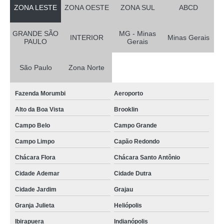
ZONA LESTE
ZONA OESTE
ZONA SUL
ABCD
GRANDE SÃO
MG - Minas
INTERIOR
Minas Gerais
PAULO
Gerais
São Paulo
Zona Norte
Fazenda Morumbi
Aeroporto
Alto da Boa Vista
Brooklin
Campo Belo
Campo Grande
Campo Limpo
Capão Redondo
Chácara Flora
Chácara Santo Antônio
Cidade Ademar
Cidade Dutra
Cidade Jardim
Grajau
Granja Julieta
Heliópolis
Ibirapuera
Indianópolis