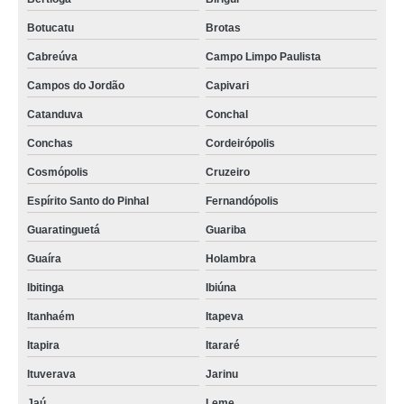
Botucatu
Brotas
Cabreúva
Campo Limpo Paulista
Campos do Jordão
Capivari
Catanduva
Conchal
Conchas
Cordeirópolis
Cosmópolis
Cruzeiro
Espírito Santo do Pinhal
Fernandópolis
Guaratinguetá
Guariba
Guaíra
Holambra
Ibitinga
Ibiúna
Itanhaém
Itapeva
Itapira
Itararé
Ituverava
Jarinu
Jaú
Leme