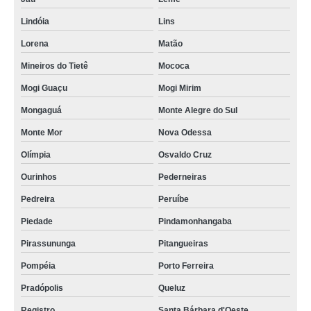
Lindóia
Lins
Lorena
Matão
Mineiros do Tietê
Mococa
Mogi Guaçu
Mogi Mirim
Mongaguá
Monte Alegre do Sul
Monte Mor
Nova Odessa
Olímpia
Osvaldo Cruz
Ourinhos
Pederneiras
Pedreira
Peruíbe
Piedade
Pindamonhangaba
Pirassununga
Pitangueiras
Pompéia
Porto Ferreira
Pradópolis
Queluz
Registro
Santa Bárbara d'Oeste