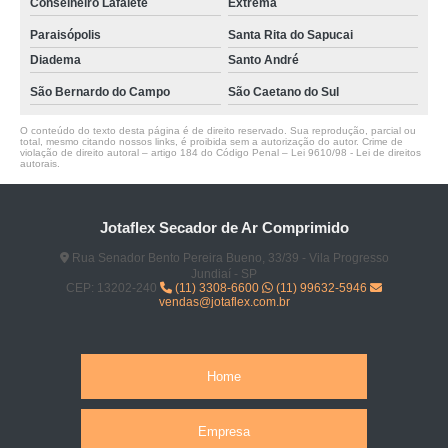
Conselheiro Lafaiete
Extrema
Paraisópolis
Santa Rita do Sapucai
Diadema
Santo André
São Bernardo do Campo
São Caetano do Sul
O conteúdo do texto desta página é de direito reservado. Sua reprodução, parcial ou
total, mesmo citando nossos links, é proibida sem a autorização do autor. Crime de
violação de direito autoral – artigo 184 do Código Penal –
Lei 9610/98 - Lei de direitos
autorais
.
Jotaflex Secador de Ar Comprimido
Rua Senador Bento Pereira Bueno, 33/39 - Vila Progresso
Jundiaí - SP
CEP: 13202-240
(11) 3308-6600
(11) 99632-5946
vendas@jotaflex.com.br
Home
Empresa