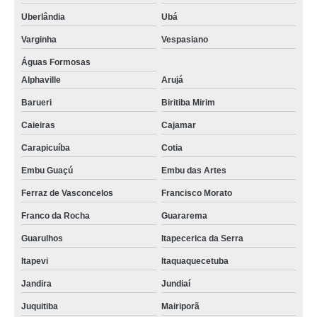
Uberlândia
Ubá
Varginha
Vespasiano
Águas Formosas
Alphaville
Arujá
Barueri
Biritiba Mirim
Caieiras
Cajamar
Carapicuíba
Cotia
Embu Guaçú
Embu das Artes
Ferraz de Vasconcelos
Francisco Morato
Franco da Rocha
Guararema
Guarulhos
Itapecerica da Serra
Itapevi
Itaquaquecetuba
Jandira
Jundiaí
Juquitiba
Mairiporã