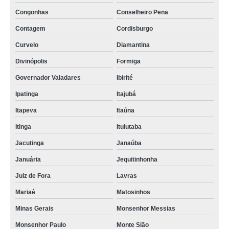
Congonhas
Conselheiro Pena
Contagem
Cordisburgo
Curvelo
Diamantina
Divinópolis
Formiga
Governador Valadares
Ibirité
Ipatinga
Itajubá
Itapeva
Itaúna
Itinga
Ituiutaba
Jacutinga
Janaúba
Januária
Jequitinhonha
Juiz de Fora
Lavras
Mariaé
Matosinhos
Minas Gerais
Monsenhor Messias
Monsenhor Paulo
Monte Sião