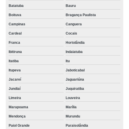
Batatuba
Bauru
Boituva
Bragança Paulista
Campinas
Canguera
Cardeal
Cocais
Franca
Hortolândia
Ibitiruna
Indaiatuba
Itatiba
Itu
Itupeva
Jaboticabal
Jacareí
Jaguariúna
Jundiaí
Juquiratiba
Limeira
Louveira
Marapoama
Marília
Mendonça
Murundu
Paiol Grande
Paraisolândia