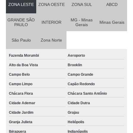
ZONA LESTE
ZONA OESTE
ZONA SUL
ABCD
GRANDE SÃO
MG - Minas
INTERIOR
Minas Gerais
PAULO
Gerais
São Paulo
Zona Norte
Fazenda Morumbi
Aeroporto
Alto da Boa Vista
Brooklin
Campo Belo
Campo Grande
Campo Limpo
Capão Redondo
Chácara Flora
Chácara Santo Antônio
Cidade Ademar
Cidade Dutra
Cidade Jardim
Grajau
Granja Julieta
Heliópolis
Ibirapuera
Indianópolis