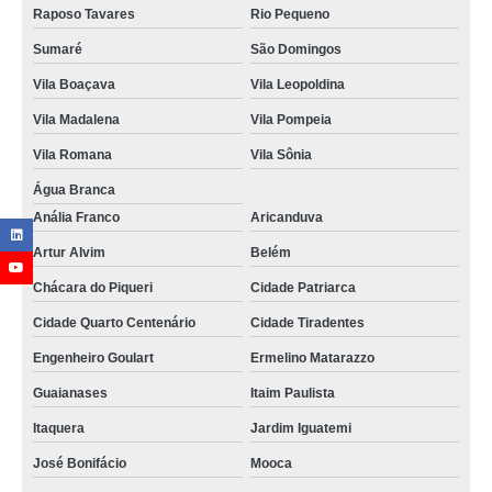
Raposo Tavares
Rio Pequeno
Sumaré
São Domingos
Vila Boaçava
Vila Leopoldina
Vila Madalena
Vila Pompeia
Vila Romana
Vila Sônia
Água Branca
Anália Franco
Aricanduva
Artur Alvim
Belém
Chácara do Piqueri
Cidade Patriarca
Cidade Quarto Centenário
Cidade Tiradentes
Engenheiro Goulart
Ermelino Matarazzo
Guaianases
Itaim Paulista
Itaquera
Jardim Iguatemi
José Bonifácio
Mooca