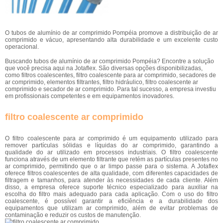
O tubos de alumínio de ar comprimido Pompéia promove a distribuição de ar
comprimido e vácuo, apresentando alta durabilidade e um excelente custo
operacional.
Buscando tubos de alumínio de ar comprimido Pompéia? Encontre a solução
que você precisa aqui na Jotaflex. São diversas opções disponibilizadas,
como filtros coalescentes, filtro coalescente para ar comprimido, secadores de
ar comprimido, elementos filtrantes, filtro hidráulico, filtro coalescente ar
comprimido e secador de ar comprimido. Para tal sucesso, a empresa investiu
em profissionais competentes e em equipamentos inovadores.
filtro coalescente ar comprimido
O filtro coalescente para ar comprimido é um equipamento utilizado para
remover partículas sólidas e líquidas do ar comprimido, garantindo a
qualidade do ar utilizado em processos industriais. O filtro coalescente
funciona através de um elemento filtrante que retém as partículas presentes no
ar comprimido, permitindo que o ar limpo passe para o sistema. A Jotaflex
oferece filtros coalescentes de alta qualidade, com diferentes capacidades de
filtragem e tamanhos, para atender às necessidades de cada cliente. Além
disso, a empresa oferece suporte técnico especializado para auxiliar na
escolha do filtro mais adequado para cada aplicação. Com o uso do filtro
coalescente, é possível garantir a eficiência e a durabilidade dos
equipamentos que utilizam ar comprimido, além de evitar problemas de
contaminação e reduzir os custos de manutenção.