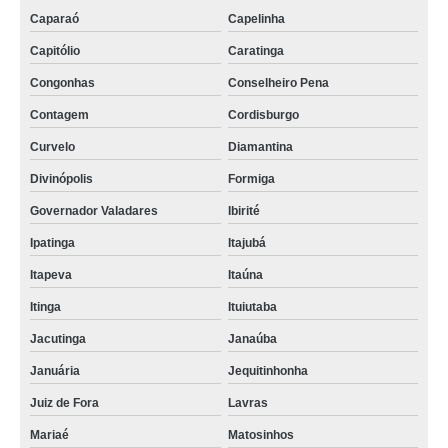
Caparaó
Capelinha
Capitólio
Caratinga
Congonhas
Conselheiro Pena
Contagem
Cordisburgo
Curvelo
Diamantina
Divinópolis
Formiga
Governador Valadares
Ibirité
Ipatinga
Itajubá
Itapeva
Itaúna
Itinga
Ituiutaba
Jacutinga
Janaúba
Januária
Jequitinhonha
Juiz de Fora
Lavras
Mariaé
Matosinhos