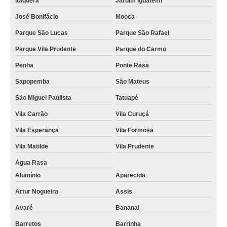
Itaquera
Jardim Iguatemi
José Bonifácio
Mooca
Parque São Lucas
Parque São Rafael
Parque Vila Prudente
Parque do Carmo
Penha
Ponte Rasa
Sapopemba
São Mateus
São Miguel Paulista
Tatuapé
Vila Carrão
Vila Curuçá
Vila Esperança
Vila Formosa
Vila Matilde
Vila Prudente
Água Rasa
Alumínio
Aparecida
Artur Nogueira
Assis
Avaré
Bananal
Barretos
Barrinha