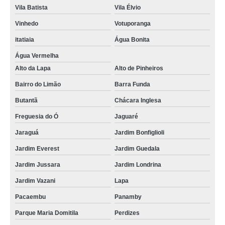
Vila Batista
Vila Élvio
Vinhedo
Votuporanga
itatiaia
Água Bonita
Água Vermelha
Alto da Lapa
Alto de Pinheiros
Bairro do Limão
Barra Funda
Butantã
Chácara Inglesa
Freguesia do Ó
Jaguaré
Jaraguá
Jardim Bonfiglioli
Jardim Everest
Jardim Guedala
Jardim Jussara
Jardim Londrina
Jardim Vazani
Lapa
Pacaembu
Panamby
Parque Maria Domitila
Perdizes