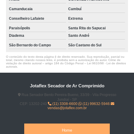
Camanducaia
Cambuí
Conselheiro Lafaiete
Extrema
Paraisópolis
Santa Rita do Sapucai
Diadema
Santo André
São Bernardo do Campo
São Caetano do Sul
O conteúdo do texto desta página é de direito reservado. Sua reprodução, parcial ou
total, mesmo citando nossos links, é proibida sem a autorização do autor. Crime de
violação de direito autoral – artigo 184 do Código Penal –
Lei 9610/98 - Lei de direitos
autorais
.
Jotaflex Secador de Ar Comprimido
Rua Senador Bento Pereira Bueno, 33/39 - Vila Progresso
Jundiaí - SP
CEP: 13202-240
(11) 3308-6600
(11) 99632-5946
vendas@jotaflex.com.br
Home