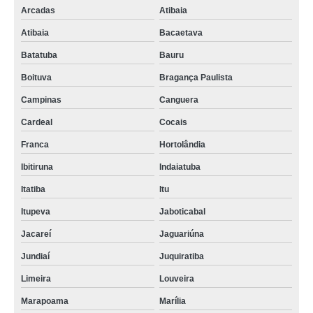
Arcadas
Atibaia
Atibaia
Bacaetava
Batatuba
Bauru
Boituva
Bragança Paulista
Campinas
Canguera
Cardeal
Cocais
Franca
Hortolândia
Ibitiruna
Indaiatuba
Itatiba
Itu
Itupeva
Jaboticabal
Jacareí
Jaguariúna
Jundiaí
Juquiratiba
Limeira
Louveira
Marapoama
Marília