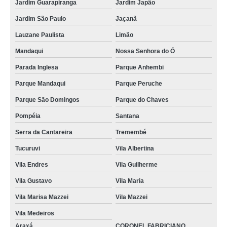
Jardim Guarapiranga
Jardim Japão
Jardim São Paulo
Jaçanã
Lauzane Paulista
Limão
Mandaqui
Nossa Senhora do Ó
Parada Inglesa
Parque Anhembi
Parque Mandaqui
Parque Peruche
Parque São Domingos
Parque do Chaves
Pompéia
Santana
Serra da Cantareira
Tremembé
Tucuruvi
Vila Albertina
Vila Endres
Vila Guilherme
Vila Gustavo
Vila Maria
Vila Marisa Mazzei
Vila Mazzei
Vila Medeiros
Araxá
CORONEL FABRICIANO