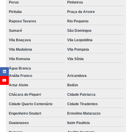
Perus
Pinheiros
Pirituba
Praça da Arvore
Raposo Tavares
Rio Pequeno
Sumaré
São Domingos
Vila Boaçava
Vila Leopoldina
Vila Madalena
Vila Pompeia
Vila Romana
Vila Sônia
Água Branca
Anália Franco
Aricanduva
Artur Alvim
Belém
Chácara do Piqueri
Cidade Patriarca
Cidade Quarto Centenário
Cidade Tiradentes
Engenheiro Goulart
Ermelino Matarazzo
Guaianases
Itaim Paulista