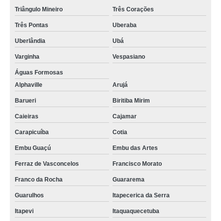
Triângulo Mineiro
Três Corações
Três Pontas
Uberaba
Uberlândia
Ubá
Varginha
Vespasiano
Águas Formosas
Alphaville
Arujá
Barueri
Biritiba Mirim
Caieiras
Cajamar
Carapicuíba
Cotia
Embu Guaçú
Embu das Artes
Ferraz de Vasconcelos
Francisco Morato
Franco da Rocha
Guararema
Guarulhos
Itapecerica da Serra
Itapevi
Itaquaquecetuba