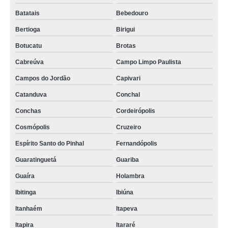
Batatais
Bebedouro
Bertioga
Birigui
Botucatu
Brotas
Cabreúva
Campo Limpo Paulista
Campos do Jordão
Capivari
Catanduva
Conchal
Conchas
Cordeirópolis
Cosmópolis
Cruzeiro
Espírito Santo do Pinhal
Fernandópolis
Guaratinguetá
Guariba
Guaíra
Holambra
Ibitinga
Ibiúna
Itanhaém
Itapeva
Itapira
Itararé