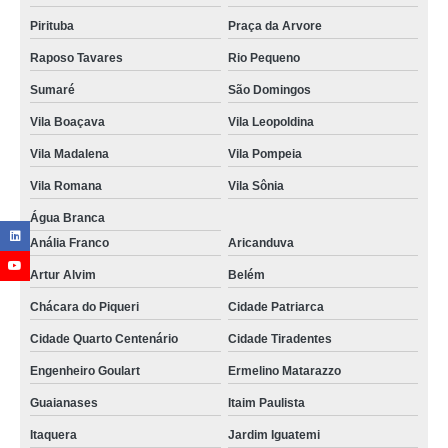
Pirituba
Praça da Arvore
Raposo Tavares
Rio Pequeno
Sumaré
São Domingos
Vila Boaçava
Vila Leopoldina
Vila Madalena
Vila Pompeia
Vila Romana
Vila Sônia
Água Branca
Anália Franco
Aricanduva
Artur Alvim
Belém
Chácara do Piqueri
Cidade Patriarca
Cidade Quarto Centenário
Cidade Tiradentes
Engenheiro Goulart
Ermelino Matarazzo
Guaianases
Itaim Paulista
Itaquera
Jardim Iguatemi