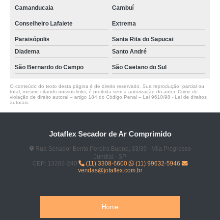
Camanducaia
Cambuí
Conselheiro Lafaiete
Extrema
Paraisópolis
Santa Rita do Sapucai
Diadema
Santo André
São Bernardo do Campo
São Caetano do Sul
O conteúdo do texto desta página é de direito reservado. Sua reprodução, parcial ou
total, mesmo citando nossos links, é proibida sem a autorização do autor. Crime de
violação de direito autoral – artigo 184 do Código Penal –
Lei 9610/98 - Lei de direitos
autorais
.
Jotaflex Secador de Ar Comprimido
Rua Senador Bento Pereira Bueno, 33/39 - Vila Progresso
Jundiaí - SP
CEP: 13202-240
(11) 3308-6600
(11) 99632-5946
vendas@jotaflex.com.br
Home