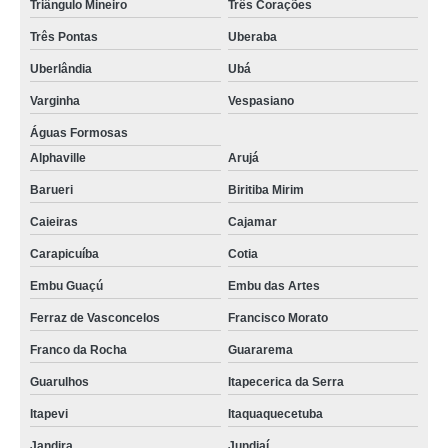
Triângulo Mineiro
Três Corações
Três Pontas
Uberaba
Uberlândia
Ubá
Varginha
Vespasiano
Águas Formosas
Alphaville
Arujá
Barueri
Biritiba Mirim
Caieiras
Cajamar
Carapicuíba
Cotia
Embu Guaçú
Embu das Artes
Ferraz de Vasconcelos
Francisco Morato
Franco da Rocha
Guararema
Guarulhos
Itapecerica da Serra
Itapevi
Itaquaquecetuba
Jandira
Jundiaí