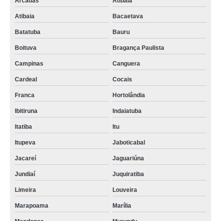
Arcadas
Atibaia
Atibaia
Bacaetava
Batatuba
Bauru
Boituva
Bragança Paulista
Campinas
Canguera
Cardeal
Cocais
Franca
Hortolândia
Ibitiruna
Indaiatuba
Itatiba
Itu
Itupeva
Jaboticabal
Jacareí
Jaguariúna
Jundiaí
Juquiratiba
Limeira
Louveira
Marapoama
Marília