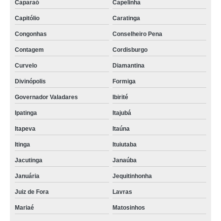
Caparaó
Capelinha
Capitólio
Caratinga
Congonhas
Conselheiro Pena
Contagem
Cordisburgo
Curvelo
Diamantina
Divinópolis
Formiga
Governador Valadares
Ibirité
Ipatinga
Itajubá
Itapeva
Itaúna
Itinga
Ituiutaba
Jacutinga
Janaúba
Januária
Jequitinhonha
Juiz de Fora
Lavras
Mariaé
Matosinhos