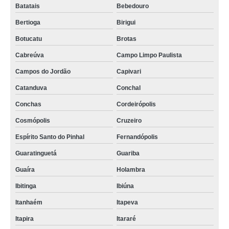
Batatais
Bebedouro
Bertioga
Birigui
Botucatu
Brotas
Cabreúva
Campo Limpo Paulista
Campos do Jordão
Capivari
Catanduva
Conchal
Conchas
Cordeirópolis
Cosmópolis
Cruzeiro
Espírito Santo do Pinhal
Fernandópolis
Guaratinguetá
Guariba
Guaíra
Holambra
Ibitinga
Ibiúna
Itanhaém
Itapeva
Itapira
Itararé