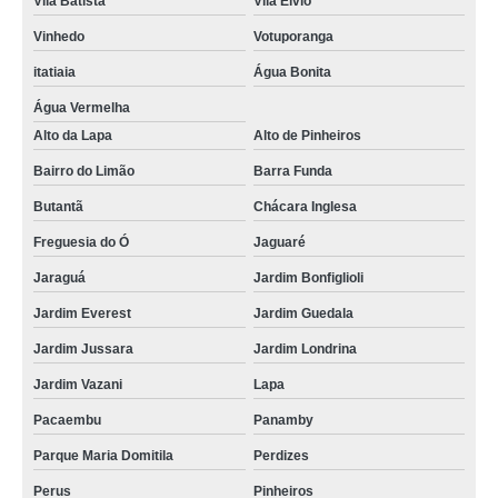
Vila Batista
Vila Élvio
Vinhedo
Votuporanga
itatiaia
Água Bonita
Água Vermelha
Alto da Lapa
Alto de Pinheiros
Bairro do Limão
Barra Funda
Butantã
Chácara Inglesa
Freguesia do Ó
Jaguaré
Jaraguá
Jardim Bonfiglioli
Jardim Everest
Jardim Guedala
Jardim Jussara
Jardim Londrina
Jardim Vazani
Lapa
Pacaembu
Panamby
Parque Maria Domitila
Perdizes
Perus
Pinheiros