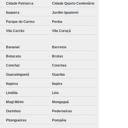
Cidade Patriarca
Cidade Quarto Centenário
Itaquera
Jardim Iguatemi
Parque do Carmo
Penha
Vila Carrão
Vila Curuçá
Bananal
Barretos
Botucatu
Brotas
Conchal
Conchas
Guaratinguetá
Guariba
Itapeva
Itapira
Lindóia
Lins
Mogi Mirim
Mongaguá
Ourinhos
Pederneiras
Pitangueiras
Pompéia