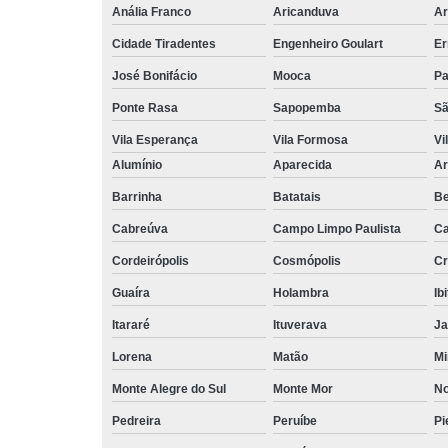
Anália Franco
Aricanduva
Ar
Cidade Tiradentes
Engenheiro Goulart
Er
José Bonifácio
Mooca
Pa
Ponte Rasa
Sapopemba
Sã
Vila Esperança
Vila Formosa
Vi
Alumínio
Aparecida
Ar
Barrinha
Batatais
Be
Cabreúva
Campo Limpo Paulista
Ca
Cordeirópolis
Cosmópolis
Cr
Guaíra
Holambra
Ib
Itararé
Ituverava
Ja
Lorena
Matão
Mi
Monte Alegre do Sul
Monte Mor
No
Pedreira
Peruíbe
Pi