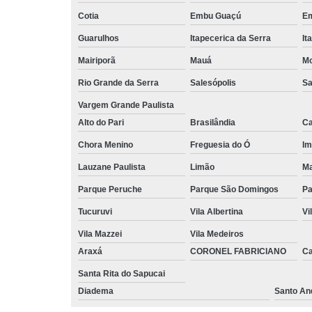
Cotia
Embu Guaçú
Em
Guarulhos
Itapecerica da Serra
It
Mairiporã
Mauá
Mo
Rio Grande da Serra
Salesópolis
Sa
Vargem Grande Paulista
Alto do Pari
Brasilândia
Ca
Chora Menino
Freguesia do Ó
Im
Lauzane Paulista
Limão
Ma
Parque Peruche
Parque São Domingos
Pa
Tucuruvi
Vila Albertina
Vi
Vila Mazzei
Vila Medeiros
Araxá
CORONEL FABRICIANO
C
Santa Rita do Sapucai
Diadema
Santo An