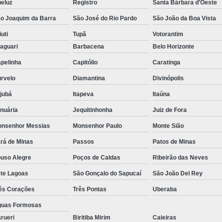
eluz
Registro
Santa Bárbara d'Oeste
o Joaquim da Barra
São José do Rio Pardo
São João da Boa Vista
iuti
Tupã
Votorantim
aguari
Barbacena
Belo Horizonte
pelinha
Capitólio
Caratinga
rvelo
Diamantina
Divinópolis
ajubá
Itapeva
Itaúna
nuária
Jequitinhonha
Juiz de Fora
nsenhor Messias
Monsenhor Paulo
Monte Sião
rá de Minas
Passos
Patos de Minas
uso Alegre
Poços de Caldas
Ribeirão das Neves
te Lagoas
São Gonçalo do Sapucaí
São João Del Rey
ês Corações
Três Pontas
Uberaba
uas Formosas
rueri
Biritiba Mirim
Caieiras