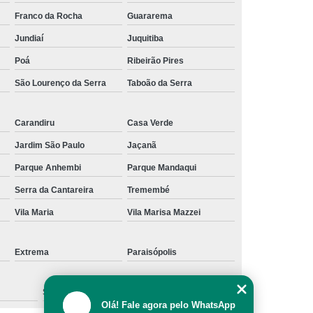
Franco da Rocha
Guararema
Jundiaí
Juquitiba
Poá
Ribeirão Pires
São Lourenço da Serra
Taboão da Serra
Carandiru
Casa Verde
Jardim São Paulo
Jaçanã
Parque Anhembi
Parque Mandaqui
Serra da Cantareira
Tremembé
Vila Maria
Vila Marisa Mazzei
Extrema
Paraisópolis
São Caetano do Sul
Olá! Fale agora pelo WhatsApp