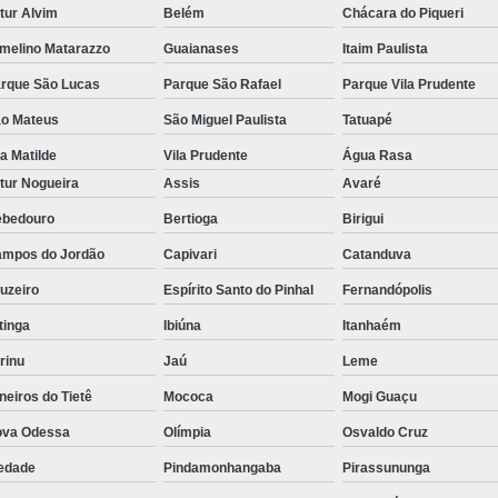
tur Alvim
Belém
Chácara do Piqueri
melino Matarazzo
Guaianases
Itaim Paulista
rque São Lucas
Parque São Rafael
Parque Vila Prudente
o Mateus
São Miguel Paulista
Tatuapé
la Matilde
Vila Prudente
Água Rasa
tur Nogueira
Assis
Avaré
bedouro
Bertioga
Birigui
mpos do Jordão
Capivari
Catanduva
uzeiro
Espírito Santo do Pinhal
Fernandópolis
itinga
Ibiúna
Itanhaém
rinu
Jaú
Leme
neiros do Tietê
Mococa
Mogi Guaçu
va Odessa
Olímpia
Osvaldo Cruz
edade
Pindamonhangaba
Pirassununga