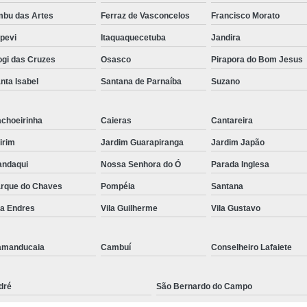
bu das Artes
Ferraz de Vasconcelos
Francisco Morato
apevi
Itaquaquecetuba
Jandira
gi das Cruzes
Osasco
Pirapora do Bom Jesus
nta Isabel
Santana de Parnaíba
Suzano
choeirinha
Caieras
Cantareira
irim
Jardim Guarapiranga
Jardim Japão
ndaqui
Nossa Senhora do Ó
Parada Inglesa
rque do Chaves
Pompéia
Santana
la Endres
Vila Guilherme
Vila Gustavo
amanducaia
Cambuí
Conselheiro Lafaiete
dré
São Bernardo do Campo