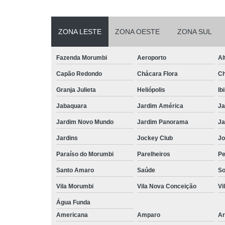
ZONA LESTE
ZONA OESTE
ZONA SUL
Fazenda Morumbi
Aeroporto
Al
Capão Redondo
Chácara Flora
Ch
Granja Julieta
Heliópolis
Ib
Jabaquara
Jardim América
Ja
Jardim Novo Mundo
Jardim Panorama
Ja
Jardins
Jockey Club
Jo
Paraíso do Morumbi
Parelheiros
Pe
Santo Amaro
Saúde
So
Vila Morumbi
Vila Nova Conceição
Vi
Água Funda
Americana
Amparo
Ar