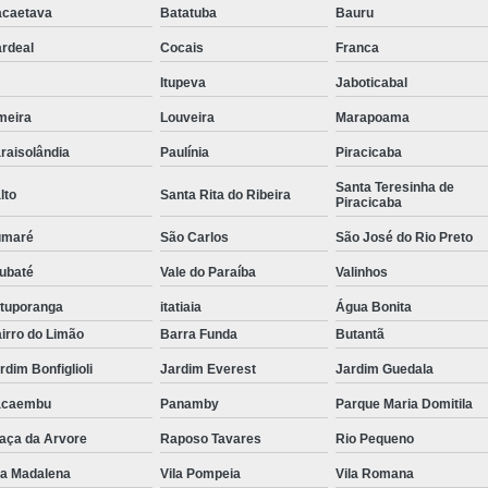
caetava
Batatuba
Bauru
Tubulação para Ar Comprimido em
rdeal
Cocais
Franca
Itupeva
Jaboticabal
meira
Louveira
Marapoama
raisolândia
Paulínia
Piracicaba
Santa Teresinha de
lto
Santa Rita do Ribeira
Piracicaba
umaré
São Carlos
São José do Rio Preto
ubaté
Vale do Paraíba
Valinhos
tuporanga
itatiaia
Água Bonita
irro do Limão
Barra Funda
Butantã
rdim Bonfiglioli
Jardim Everest
Jardim Guedala
acaembu
Panamby
Parque Maria Domitila
aça da Arvore
Raposo Tavares
Rio Pequeno
la Madalena
Vila Pompeia
Vila Romana