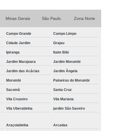
Tratamento de Ar Comprimido Industrial
 Unidade
Tratamento do Ar Comprimido
Minas Gerais
São Paulo
Zona Norte
mpresas
Tratamento para Ar Comprimido
omprimido
Tubo Alumínio Ar Comprimido
Campo Grande
Campo Limpo
rimido
Tubo Ar Comprimido Alumínio
Cidade Jardim
Grajau
Tubo de Alumínio Azul para Ar Comprimido
Ipiranga
Itaim Bibi
ido
Tubo de Alumínio para Ar Comprimido
Jardim Marajoara
Jardim Morumbi
Comprimido
Tubo em Alumínio Ar Comprimido
Jardim das Acácias
Jardim Ângela
mido
Tubo para Ar Comprimido em Alumínio
Morumbi
Paineiras do Morumbi
m Alumínio
Tubulação em Alumínio Azul
Sacomã
Santa Cruz
Vila Cruzeiro
Vila Mariana
do
Tubulação em Alumínio e Conexões
Vila Uberabinha
jardim São Saveiro
umínio para Gases Inertes
io para Rede de Ar Comprimido
Araçoiabinha
Arcadas
er
Tubulação em Alumínio Vantagens