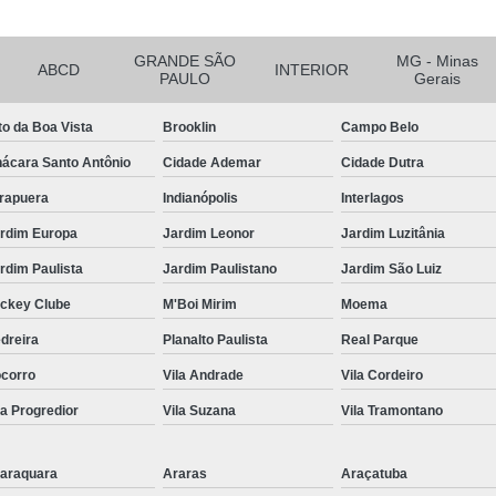
Tratamento de Ar Comprimido
Tratamento de Ar Comprimido
GRANDE SÃO
MG - Minas
ABCD
INTERIOR
Tratamento do Ar Comprimido E
PAULO
Gerais
Unidade de Tratamento de Ar C
to da Boa Vista
Brooklin
Campo Belo
Tubo Alumínio para Ar Comp
ácara Santo Antônio
Cidade Ademar
Cidade Dutra
Tubo de Alumínio Ar Comprimido
irapuera
Indianópolis
Interlagos
Tubo de Alumínio de Ar Comprim
rdim Europa
Jardim Leonor
Jardim Luzitânia
Tubo de Alumínio para Rede de Ar 
rdim Paulista
Jardim Paulistano
Jardim São Luiz
Tubo em Alumínio para Ar Compri
ckey Clube
M'Boi Mirim
Moema
Tubulação de Ar Comprimido e
dreira
Planalto Paulista
Real Parque
corro
Vila Andrade
Vila Cordeiro
Tubulação em Alumínio Calibra
la Progredior
Vila Suzana
Vila Tramontano
Tubulação em Al
Tubulação em Alumín
araquara
Araras
Araçatuba
Tubulação em Alumínio Park