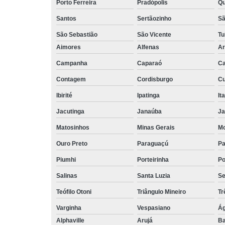
Porto Ferreira
Pradópolis
Qu
Santos
Sertãozinho
Sã
São Sebastião
São Vicente
Tu
Aimores
Alfenas
Ar
Campanha
Caparaó
Ca
Contagem
Cordisburgo
Cu
Ibirité
Ipatinga
It
Jacutinga
Janaúba
Ja
Matosinhos
Minas Gerais
Mo
Ouro Preto
Paraguaçú
Pa
Piumhi
Porteirinha
Po
Salinas
Santa Luzia
Se
Teófilo Otoni
Triângulo Mineiro
Tr
Varginha
Vespasiano
Ág
Alphaville
Arujá
Ba