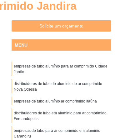
rimido Jandira
Distribuidores de Filtros Hidráulicos
uto
Filtro Hidráulico de Pressão
 Hidráulico de Sucção
Filtro Hidráulico Parker
Solicite um orçamento
ltro óleo Hidráulico
Filtros Hidráulicos
MENU
idores
Filtros Hidráulicos Industriais
Filtro Ar Coalescente
Filtro Coalescente
empresas de tubo alumínio para ar comprimido Cidade
do
Filtro Coalescente de Ar Comprimido
Jardim
er
Filtro Coalescente para Ar Comprimido
distribuidores de tubo de alumínio de ar comprimido
o de Ar Coalescente
Gerador de Nitrogênio
Nova Odessa
brana
Gerador de Nitrogênio de Indústrias
empresas de tubo alumínio ar comprimido Itaúna
l
Gerador de Nitrogênio para Indústrias
distribuidores de tubo em alumínio para ar comprimido
Fernandópolis
 Pneus
Gerador de Nitrogênio Parker
empresas de tubo para ar comprimido em alumínio
squema de Rede de Ar Comprimido
Carandiru