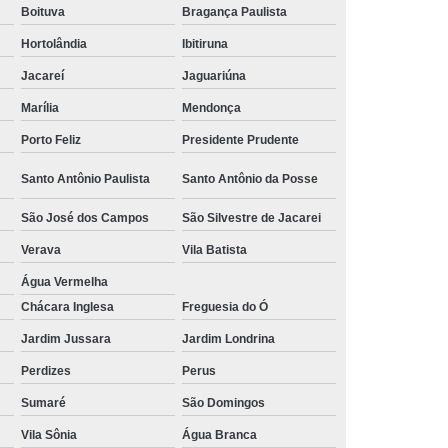
Boituva
Bragança Paulista
 Alumínio
Tubulação Transair em Alumínio
Hortolândia
Ibitiruna
Jacareí
Jaguariúna
Marília
Mendonça
Porto Feliz
Presidente Prudente
Santo Antônio Paulista
Santo Antônio da Posse
São José dos Campos
São Silvestre de Jacarei
Verava
Vila Batista
Água Vermelha
Chácara Inglesa
Freguesia do Ó
Jardim Jussara
Jardim Londrina
Perdizes
Perus
Sumaré
São Domingos
Vila Sônia
Água Branca