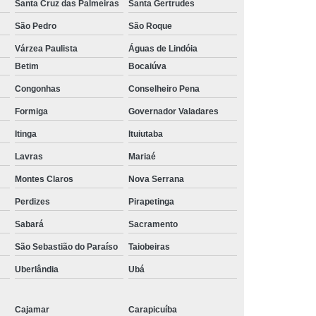
Santa Cruz das Palmeiras
Santa Gertrudes
São Pedro
São Roque
Várzea Paulista
Águas de Lindóia
Betim
Bocaiúva
Congonhas
Conselheiro Pena
Formiga
Governador Valadares
Itinga
Ituiutaba
Lavras
Mariaé
Montes Claros
Nova Serrana
Perdizes
Pirapetinga
Sabará
Sacramento
São Sebastião do Paraíso
Taiobeiras
Uberlândia
Ubá
Cajamar
Carapicuíba