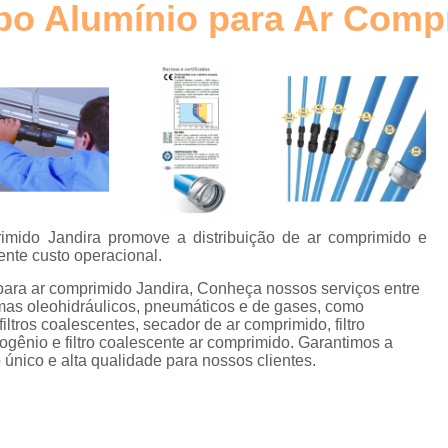
ubo Alumínio para Ar Comp
Elemento Filtrante Plissado
o
Filtro Hidráulico Absol
Filtro Hidráulico de Retorno
Filtro
o
Filtro Hidráulico Retorno
Fi
s
Filtros Hidráulicos Distribu
o
Elemento para Filtro Coalescente
Filtro Coalescente Ar Comprimi
rimido Jandira promove a distribuição de ar comprimido e
Filtro Coalescente Domnick Hunt
ente custo operacional.
Filtro Coalescente Parker
Filtr
 para ar comprimido Jandira, Conheça nossos serviços entre
mas oleohidráulicos, pneumáticos e de gases, como
Gerador de Nitrogênio com Mem
iltros coalescentes, secador de ar comprimido, filtro
ogênio e filtro coalescente ar comprimido. Garantimos a
Gerador de Nitrogênio Industria
 único e alta qualidade para nossos clientes.
Gerador de Nitrogênio para
Gerador Nitrogênio
E