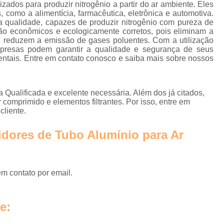
Instalação de Rede de Ar Compr
zados para produzir nitrogênio a partir do ar ambiente. Eles
 como a alimentícia, farmacêutica, eletrônica e automotiva.
Rede Ar Comprimi
ta qualidade, capazes de produzir nitrogênio com pureza de
ão econômicos e ecologicamente corretos, pois eliminam a
Rede de Ar Comprimido Alumí
 e reduzem a emissão de gases poluentes. Com a utilização
mpresas podem garantir a qualidade e segurança de seus
Rede de Ar Comprimido Industri
entais. Entre em contato conosco e saiba mais sobre nossos
Rede de Distribuição de Ar
Secador Ar Comprimido por 
a Qualificada e excelente necessária. Além dos já citados,
omprimido e elementos filtrantes. Por isso, entre em
Secador de Ar Comprimido Adsorç
cliente.
Secador de Ar Comprimido por Refri
idores de Tubo Alumínio para Ar
Secador do Ar Comprim
Secador para Linha de Ar Compri
em contato por email.
Central de Tra
Empresa de Tra
e:
Estação de Tratamento de Ar 