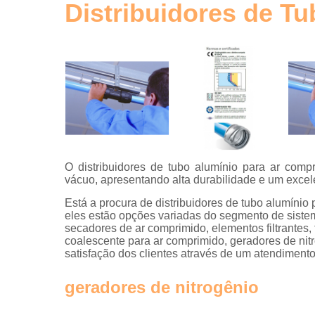
de ar
Distribuidores de T
comprimid
Tubos de
alumínio
para ar
comprimid
Tubulaçõe
em alumíni
O distribuidores de tubo alumínio para ar comp
vácuo, apresentando alta durabilidade e um excel
Está a procura de distribuidores de tubo alumínio
eles estão opções variadas do segmento de siste
secadores de ar comprimido, elementos filtrantes, f
coalescente para ar comprimido, geradores de nitr
satisfação dos clientes através de um atendimento
geradores de nitrogênio