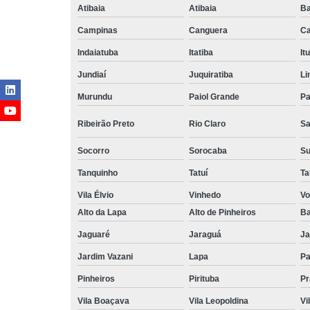
Atibaia
Atibaia
Ba
Campinas
Canguera
Ca
Indaiatuba
Itatiba
Itu
Jundiaí
Juquiratiba
Li
Murundu
Paiol Grande
Pa
Ribeirão Preto
Rio Claro
Sa
Socorro
Sorocaba
S
Tanquinho
Tatuí
Ta
Vila Élvio
Vinhedo
Vo
Alto da Lapa
Alto de Pinheiros
Ba
Jaguaré
Jaraguá
Ja
Jardim Vazani
Lapa
P
Pinheiros
Pirituba
Pr
Vila Boaçava
Vila Leopoldina
Vi