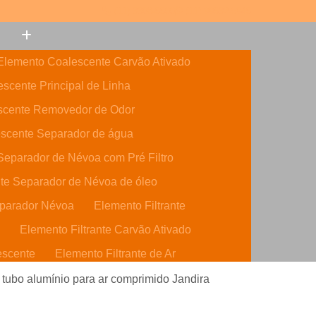
(11) 3308-6600
(11) 99632-5946
Elemento Coalescente Carvão Ativado
scente Principal de Linha
scente Removedor de Odor
scente Separador de água
eparador de Névoa com Pré Filtro
te Separador de Névoa de óleo
parador Névoa
Elemento Filtrante
o
Elemento Filtrante Carvão Ativado
escente
Elemento Filtrante de Ar
o Ativado
Elemento Filtrante de óleo
e tubo alumínio para ar comprimido Jandira
dráulico
Elemento Filtrante Parker