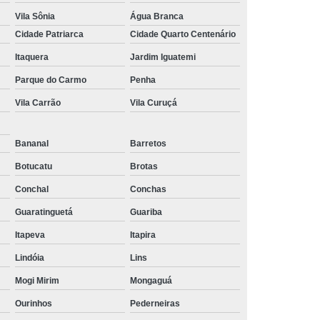
Vila Sônia
Água Branca
Cidade Patriarca
Cidade Quarto Centenário
Itaquera
Jardim Iguatemi
Parque do Carmo
Penha
Vila Carrão
Vila Curuçá
Bananal
Barretos
Botucatu
Brotas
Conchal
Conchas
Guaratinguetá
Guariba
Itapeva
Itapira
Lindóia
Lins
Mogi Mirim
Mongaguá
Ourinhos
Pederneiras