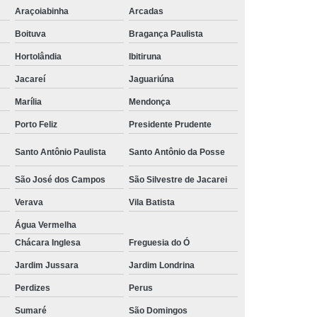
Araçoiabinha
Arcadas
 Alumínio
Tubulação Transair em Alumínio
Boituva
Bragança Paulista
Hortolândia
Ibitiruna
Jacareí
Jaguariúna
Marília
Mendonça
Porto Feliz
Presidente Prudente
Santo Antônio Paulista
Santo Antônio da Posse
São José dos Campos
São Silvestre de Jacarei
Verava
Vila Batista
Água Vermelha
Chácara Inglesa
Freguesia do Ó
Jardim Jussara
Jardim Londrina
Perdizes
Perus
Sumaré
São Domingos