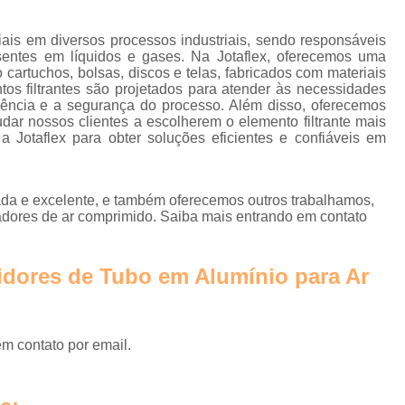
Instalação de Rede de Ar Compr
Rede Ar Comprimi
ais em diversos processos industriais, sendo responsáveis
esentes em líquidos e gases. Na Jotaflex, oferecemos uma
Rede de Ar Comprimido Alumí
 cartuchos, bolsas, discos e telas, fabricados com materiais
tos filtrantes são projetados para atender às necessidades
Rede de Ar Comprimido Industri
ciência e a segurança do processo. Além disso, oferecemos
udar nossos clientes a escolherem o elemento filtrante mais
Rede de Distribuição de Ar
Jotaflex para obter soluções eficientes e confiáveis em
Secador Ar Comprimido por 
Secador de Ar Comprimido Adsorç
da e excelente, e também oferecemos outros trabalhamos,
cadores de ar comprimido. Saiba mais entrando em contato
Secador de Ar Comprimido por Refri
Secador do Ar Comprim
uidores de Tubo em Alumínio para Ar
Secador para Linha de Ar Compri
Central de Tra
Empresa de Tra
em contato por email.
Estação de Tratamento de Ar 