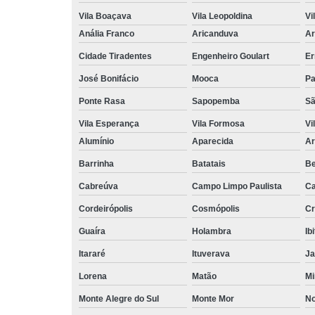
Vila Boaçava
Vila Leopoldina
Vi
Anália Franco
Aricanduva
Ar
Cidade Tiradentes
Engenheiro Goulart
Er
José Bonifácio
Mooca
Pa
Ponte Rasa
Sapopemba
Sã
Vila Esperança
Vila Formosa
Vi
Alumínio
Aparecida
Ar
Barrinha
Batatais
Be
Cabreúva
Campo Limpo Paulista
Ca
Cordeirópolis
Cosmópolis
Cr
Guaíra
Holambra
Ib
Itararé
Ituverava
Ja
Lorena
Matão
Mi
Monte Alegre do Sul
Monte Mor
No