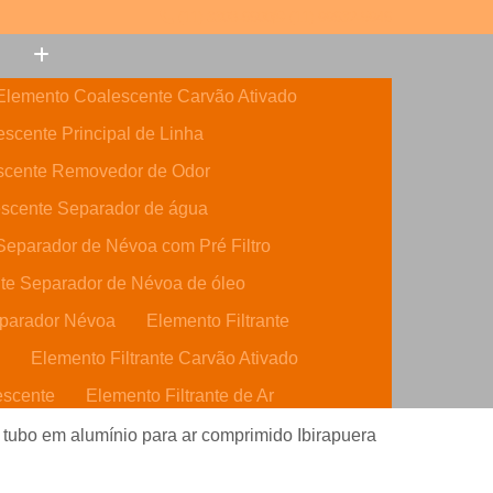
(11) 3308-6600
(11) 99632-5946
Elemento Coalescente Carvão Ativado
scente Principal de Linha
scente Removedor de Odor
scente Separador de água
eparador de Névoa com Pré Filtro
te Separador de Névoa de óleo
parador Névoa
Elemento Filtrante
o
Elemento Filtrante Carvão Ativado
escente
Elemento Filtrante de Ar
o Ativado
Elemento Filtrante de óleo
e tubo em alumínio para ar comprimido Ibirapuera
dráulico
Elemento Filtrante Parker