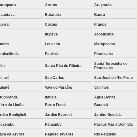
araquara
Araras
Araçatuba
Tubulação para Ar Comprimido em
caetava
Batatuba
Bauru
rdeal
Cocais
Franca
Itupeva
Jaboticabal
meira
Louveira
Marapoama
raisolândia
Paulínia
Piracicaba
Santa Teresinha de
lto
Santa Rita do Ribeira
Piracicaba
umaré
São Carlos
São José do Rio Preto
ubaté
Vale do Paraíba
Valinhos
tuporanga
itatiaia
Água Bonita
irro do Limão
Barra Funda
Butantã
rdim Bonfiglioli
Jardim Everest
Jardim Guedala
acaembu
Panamby
Parque Maria Domitila
aça da Arvore
Raposo Tavares
Rio Pequeno