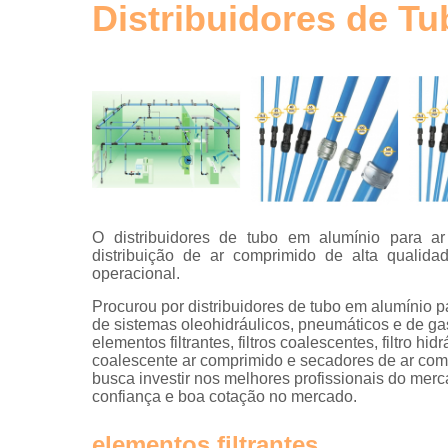
de ar
Distribuidores de T
comprimid
Tubos de
alumínio
para ar
comprimid
Tubulaçõe
em alumíni
O distribuidores de tubo em alumínio para a
distribuição de ar comprimido de alta qualida
operacional.
Procurou por distribuidores de tubo em alumínio p
de sistemas oleohidráulicos, pneumáticos e de gas
elementos filtrantes, filtros coalescentes, filtro hid
coalescente ar comprimido e secadores de ar comp
busca investir nos melhores profissionais do mer
confiança e boa cotação no mercado.
elementos filtrantes