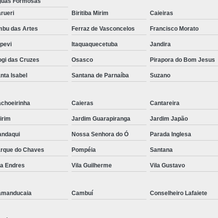
uas Formosas
rueri
Biritiba Mirim
Caieiras
bu das Artes
Ferraz de Vasconcelos
Francisco Morato
apevi
Itaquaquecetuba
Jandira
gi das Cruzes
Osasco
Pirapora do Bom Jesus
nta Isabel
Santana de Parnaíba
Suzano
choeirinha
Caieras
Cantareira
irim
Jardim Guarapiranga
Jardim Japão
ndaqui
Nossa Senhora do Ó
Parada Inglesa
rque do Chaves
Pompéia
Santana
la Endres
Vila Guilherme
Vila Gustavo
amanducaia
Cambuí
Conselheiro Lafaiete