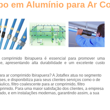
ubo em Alumínio para Ar C
Elemento Filtrante Plissado
o
Filtro Hidráulico Absol
Filtro Hidráulico de Retorno
Filtro
o
Filtro Hidráulico Retorno
Fi
s
Filtros Hidráulicos Distribu
o
Elemento para Filtro Coalescente
Filtro Coalescente Ar Comprimi
r comprimido Ibirapuera é essencial para promover uma
Filtro Coalescente Domnick Hunt
de, apresentando alta durabilidade e um excelente custo
Filtro Coalescente Parker
Filtr
ara ar comprimido Ibirapuera? A Jotaflex atua no segmento
Gerador de Nitrogênio com Mem
es, e disponibiliza para seus clientes serviços como o de
ráulico, filtro coalescente para ar comprimido, filtro
Gerador de Nitrogênio Industria
rimido. Para uma maior satisfação dos clientes, a empresa
cado, e em instalações modernas, garantindo assim, a sua
Gerador de Nitrogênio para
Gerador Nitrogênio
E