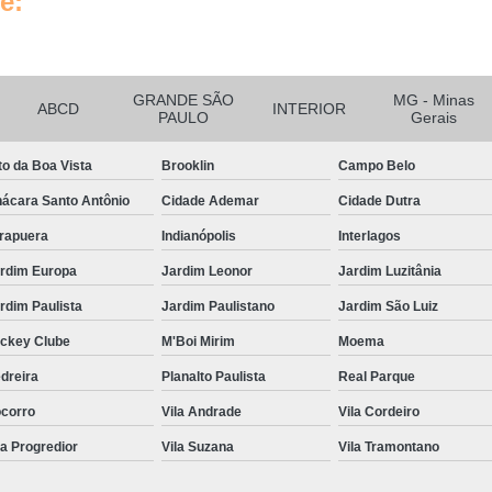
e:
Tratamento de Ar Comprimido
Tratamento de Ar Comprimido
Tratamento do Ar Comprimido E
GRANDE SÃO
MG - Minas
ABCD
INTERIOR
Unidade de Tratamento de Ar C
PAULO
Gerais
Tubo Alumínio para Ar Comp
to da Boa Vista
Brooklin
Campo Belo
Tubo de Alumínio Ar Comprimido
ácara Santo Antônio
Cidade Ademar
Cidade Dutra
Tubo de Alumínio de Ar Comprim
irapuera
Indianópolis
Interlagos
Tubo de Alumínio para Rede de Ar 
rdim Europa
Jardim Leonor
Jardim Luzitânia
Tubo em Alumínio para Ar Compri
rdim Paulista
Jardim Paulistano
Jardim São Luiz
Tubulação de Ar Comprimido e
ckey Clube
M'Boi Mirim
Moema
Tubulação em Alumínio Calibra
dreira
Planalto Paulista
Real Parque
Tubulação em Al
corro
Vila Andrade
Vila Cordeiro
la Progredior
Vila Suzana
Vila Tramontano
Tubulação em Alumín
Tubulação em Alumínio Park