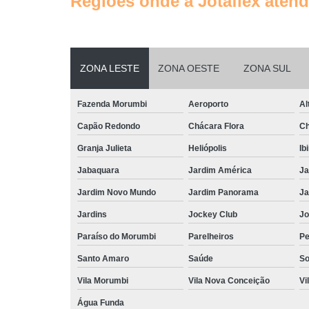
Regiões onde a Jotaflex atend
ZONA LESTE
ZONA OESTE
ZONA SUL
Fazenda Morumbi
Aeroporto
Al
Capão Redondo
Chácara Flora
Ch
Granja Julieta
Heliópolis
Ib
Jabaquara
Jardim América
Ja
Jardim Novo Mundo
Jardim Panorama
Ja
Jardins
Jockey Club
Jo
Paraíso do Morumbi
Parelheiros
Pe
Santo Amaro
Saúde
So
Vila Morumbi
Vila Nova Conceição
Vi
Água Funda