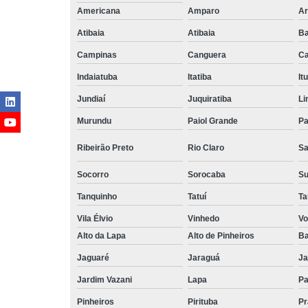
Americana
Amparo
Ar
Atibaia
Atibaia
Ba
Campinas
Canguera
Ca
Indaiatuba
Itatiba
Itu
Jundiaí
Juquiratiba
Li
Murundu
Paiol Grande
Pa
Ribeirão Preto
Rio Claro
Sa
Socorro
Sorocaba
S
Tanquinho
Tatuí
Ta
Vila Élvio
Vinhedo
Vo
Alto da Lapa
Alto de Pinheiros
Ba
Jaguaré
Jaraguá
Ja
Jardim Vazani
Lapa
P
Pinheiros
Pirituba
Pr