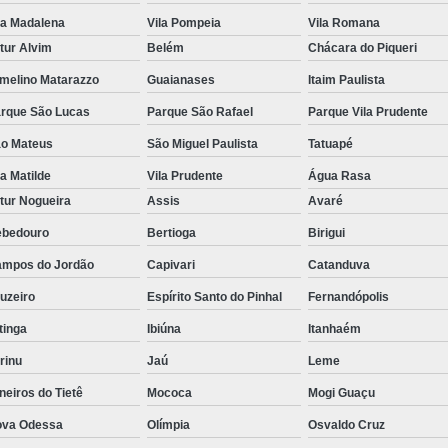
la Madalena
Vila Pompeia
Vila Romana
tur Alvim
Belém
Chácara do Piqueri
melino Matarazzo
Guaianases
Itaim Paulista
rque São Lucas
Parque São Rafael
Parque Vila Prudente
o Mateus
São Miguel Paulista
Tatuapé
la Matilde
Vila Prudente
Água Rasa
tur Nogueira
Assis
Avaré
bedouro
Bertioga
Birigui
mpos do Jordão
Capivari
Catanduva
uzeiro
Espírito Santo do Pinhal
Fernandópolis
itinga
Ibiúna
Itanhaém
rinu
Jaú
Leme
neiros do Tietê
Mococa
Mogi Guaçu
va Odessa
Olímpia
Osvaldo Cruz