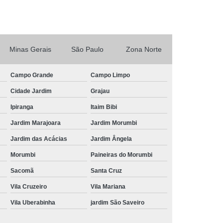
Tratamento de Ar Comprimido Industrial
 Unidade
Tratamento do Ar Comprimido
mpresas
Tratamento para Ar Comprimido
Minas Gerais
São Paulo
Zona Norte
omprimido
Tubo Alumínio Ar Comprimido
rimido
Tubo Ar Comprimido Alumínio
Campo Grande
Campo Limpo
Tubo de Alumínio Azul para Ar Comprimido
Cidade Jardim
Grajau
ido
Tubo de Alumínio para Ar Comprimido
Ipiranga
Itaim Bibi
Comprimido
Tubo em Alumínio Ar Comprimido
Jardim Marajoara
Jardim Morumbi
mido
Tubo para Ar Comprimido em Alumínio
Jardim das Acácias
Jardim Ângela
m Alumínio
Tubulação em Alumínio Azul
Morumbi
Paineiras do Morumbi
do
Tubulação em Alumínio e Conexões
Sacomã
Santa Cruz
umínio para Gases Inertes
Vila Cruzeiro
Vila Mariana
Vila Uberabinha
jardim São Saveiro
io para Rede de Ar Comprimido
er
Tubulação em Alumínio Vantagens