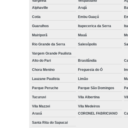
Varginha
Vespasiano
Ág
Alphaville
Arujá
Ba
Cotia
Embu Guaçú
Em
Guarulhos
Itapecerica da Serra
It
Mairiporã
Mauá
Mo
Rio Grande da Serra
Salesópolis
Sa
Vargem Grande Paulista
Alto do Pari
Brasilândia
Ca
Chora Menino
Freguesia do Ó
Im
Lauzane Paulista
Limão
Ma
Parque Peruche
Parque São Domingos
Pa
Tucuruvi
Vila Albertina
Vi
Vila Mazzei
Vila Medeiros
Araxá
CORONEL FABRICIANO
C
Santa Rita do Sapucai