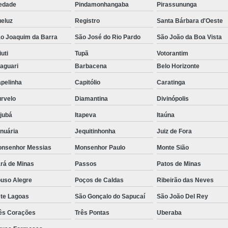
edade
Pindamonhangaba
Pirassununga
eluz
Registro
Santa Bárbara d'Oeste
o Joaquim da Barra
São José do Rio Pardo
São João da Boa Vista
iuti
Tupã
Votorantim
aguari
Barbacena
Belo Horizonte
pelinha
Capitólio
Caratinga
rvelo
Diamantina
Divinópolis
ajubá
Itapeva
Itaúna
nuária
Jequitinhonha
Juiz de Fora
nsenhor Messias
Monsenhor Paulo
Monte Sião
rá de Minas
Passos
Patos de Minas
uso Alegre
Poços de Caldas
Ribeirão das Neves
te Lagoas
São Gonçalo do Sapucaí
São João Del Rey
ês Corações
Três Pontas
Uberaba