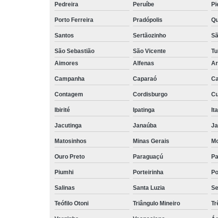
Pedreira
Peruíbe
Pi
Porto Ferreira
Pradópolis
Qu
Santos
Sertãozinho
Sã
São Sebastião
São Vicente
Tu
Aimores
Alfenas
Ar
Campanha
Caparaó
Ca
Contagem
Cordisburgo
Cu
Ibirité
Ipatinga
It
Jacutinga
Janaúba
Ja
Matosinhos
Minas Gerais
Mo
Ouro Preto
Paraguaçú
Pa
Piumhi
Porteirinha
Po
Salinas
Santa Luzia
Se
Teófilo Otoni
Triângulo Mineiro
Tr