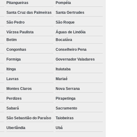
Pitangueiras
Pompéia
Santa Cruz das Palmeiras
Santa Gertrudes
São Pedro
São Roque
Várzea Paulista
Águas de Lindóia
Betim
Bocaiúva
Congonhas
Conselheiro Pena
Formiga
Governador Valadares
Itinga
Ituiutaba
Lavras
Mariaé
Montes Claros
Nova Serrana
Perdizes
Pirapetinga
Sabará
Sacramento
São Sebastião do Paraíso
Taiobeiras
Uberlândia
Ubá