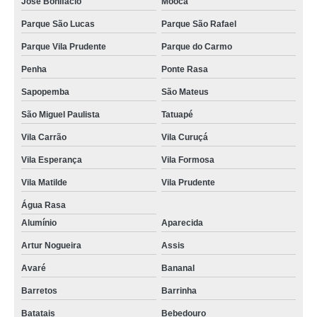
José Bonifácio
Mooca
Parque São Lucas
Parque São Rafael
Parque Vila Prudente
Parque do Carmo
Penha
Ponte Rasa
Sapopemba
São Mateus
São Miguel Paulista
Tatuapé
Vila Carrão
Vila Curuçá
Vila Esperança
Vila Formosa
Vila Matilde
Vila Prudente
Água Rasa
Alumínio
Aparecida
Artur Nogueira
Assis
Avaré
Bananal
Barretos
Barrinha
Batatais
Bebedouro