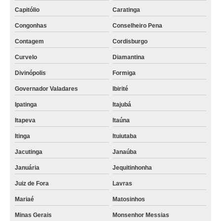
Capitólio
Caratinga
Congonhas
Conselheiro Pena
Contagem
Cordisburgo
Curvelo
Diamantina
Divinópolis
Formiga
Governador Valadares
Ibirité
Ipatinga
Itajubá
Itapeva
Itaúna
Itinga
Ituiutaba
Jacutinga
Janaúba
Januária
Jequitinhonha
Juiz de Fora
Lavras
Mariaé
Matosinhos
Minas Gerais
Monsenhor Messias