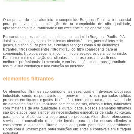
O empresas de tubo alumínio ar comprimido Bragança Paulista é essencial
para promover uma distribuição de ar comprimido de alta qualidade,
apresentando alta durabilidade e um excelente custo operacional.
Buscando empresas de tubo alumínio ar comprimido Bragança Paulista? A
Jotaflex atua no segmento de sistemas oleohidráulicos, pneumáticos e de
gases, e disponibiliza para seus clientes serviços como o de elementos
filtrantes, filtros coalescentes, filtro hidráulico, filtro coalescente para ar
comprimido, filtro coalescente ar comprimido e secadores de ar comprimido.
Para uma maior satisfação dos clientes, a empresa busca investir nos
melhores profissionais do mercado, e em instalações modernas, garantindo
assim, a sua confiança e boa cotação no mercado.
elementos filtrantes
Os elementos filtrantes são componentes essenciais em diversos processos
industriais, sendo responsáveis por remover impurezas e partículas sólidas
presentes em líquidos e gases. Na Jotaflex, oferecemos uma ampla variedade
de elementos filtrantes, incluindo cartuchos, bolsas, discos e telas, fabricados
com materiais de alta qualidade e durabilidade. Nossos elementos filtrantes
são projetados para atender às necessidades específicas de cada aplicação,
garantindo a eficiência e a segurança do processo. Além disso, oferecemos
serviços de consultoria e suporte técnico para ajudar nossos clientes a
escolherem o elemento filtrante mais adequado para suas necessidades.
Conte com a Jotaflex para obter soluções eficientes e confiáveis em filtragem
industrial.