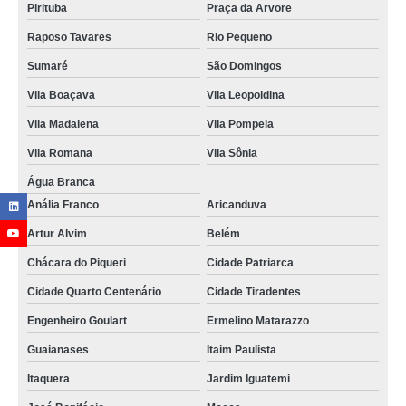
Pirituba
Praça da Arvore
Raposo Tavares
Rio Pequeno
Sumaré
São Domingos
Vila Boaçava
Vila Leopoldina
Vila Madalena
Vila Pompeia
Vila Romana
Vila Sônia
Água Branca
Anália Franco
Aricanduva
Artur Alvim
Belém
Chácara do Piqueri
Cidade Patriarca
Cidade Quarto Centenário
Cidade Tiradentes
Engenheiro Goulart
Ermelino Matarazzo
Guaianases
Itaim Paulista
Itaquera
Jardim Iguatemi