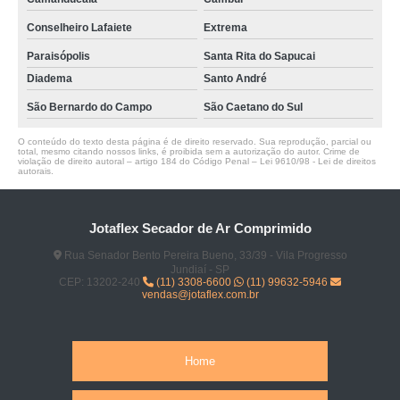
Conselheiro Lafaiete
Extrema
Paraisópolis
Santa Rita do Sapucai
Diadema
Santo André
São Bernardo do Campo
São Caetano do Sul
O conteúdo do texto desta página é de direito reservado. Sua reprodução, parcial ou
total, mesmo citando nossos links, é proibida sem a autorização do autor. Crime de
violação de direito autoral – artigo 184 do Código Penal –
Lei 9610/98 - Lei de direitos
autorais
.
Jotaflex Secador de Ar Comprimido
Rua Senador Bento Pereira Bueno, 33/39 - Vila Progresso
Jundiaí - SP
CEP: 13202-240
(11) 3308-6600
(11) 99632-5946
vendas@jotaflex.com.br
Home