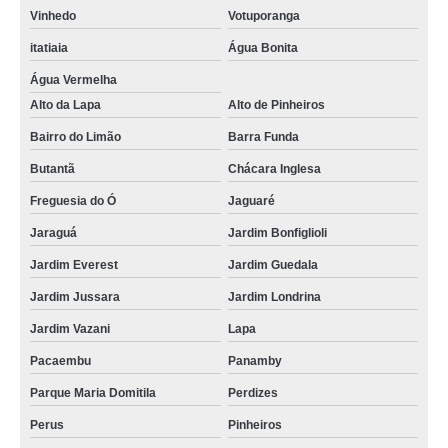
Vinhedo
Votuporanga
itatiaia
Água Bonita
Água Vermelha
Alto da Lapa
Alto de Pinheiros
Bairro do Limão
Barra Funda
Butantã
Chácara Inglesa
Freguesia do Ó
Jaguaré
Jaraguá
Jardim Bonfiglioli
Jardim Everest
Jardim Guedala
Jardim Jussara
Jardim Londrina
Jardim Vazani
Lapa
Pacaembu
Panamby
Parque Maria Domitila
Perdizes
Perus
Pinheiros