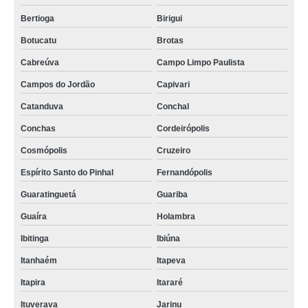
Bertioga
Birigui
Botucatu
Brotas
Cabreúva
Campo Limpo Paulista
Campos do Jordão
Capivari
Catanduva
Conchal
Conchas
Cordeirópolis
Cosmópolis
Cruzeiro
Espírito Santo do Pinhal
Fernandópolis
Guaratinguetá
Guariba
Guaíra
Holambra
Ibitinga
Ibiúna
Itanhaém
Itapeva
Itapira
Itararé
Ituverava
Jarinu