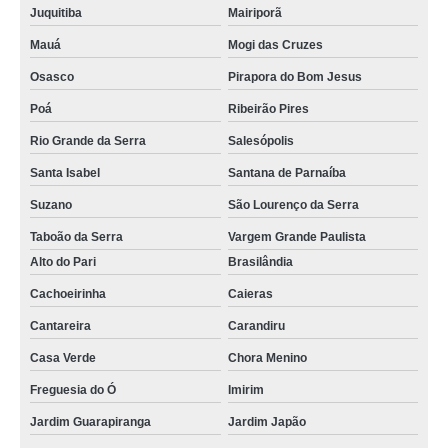
Juquitiba
Mairiporã
Mauá
Mogi das Cruzes
Osasco
Pirapora do Bom Jesus
Poá
Ribeirão Pires
Rio Grande da Serra
Salesópolis
Santa Isabel
Santana de Parnaíba
Suzano
São Lourenço da Serra
Taboão da Serra
Vargem Grande Paulista
Alto do Pari
Brasilândia
Cachoeirinha
Caieras
Cantareira
Carandiru
Casa Verde
Chora Menino
Freguesia do Ó
Imirim
Jardim Guarapiranga
Jardim Japão