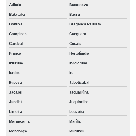
Atibaia
Bacaetava
Batatuba
Bauru
Boituva
Bragança Paulista
Campinas
Canguera
Cardeal
Cocais
Franca
Hortolândia
Ibitiruna
Indaiatuba
Itatiba
Itu
Itupeva
Jaboticabal
Jacareí
Jaguariúna
Jundiaí
Juquiratiba
Limeira
Louveira
Marapoama
Marília
Mendonça
Murundu