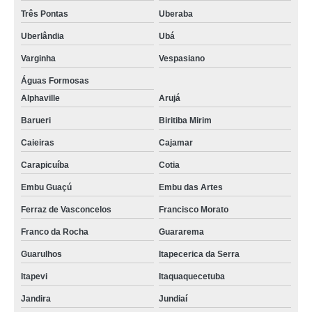
Três Pontas
Uberaba
Uberlândia
Ubá
Varginha
Vespasiano
Águas Formosas
Alphaville
Arujá
Barueri
Biritiba Mirim
Caieiras
Cajamar
Carapicuíba
Cotia
Embu Guaçú
Embu das Artes
Ferraz de Vasconcelos
Francisco Morato
Franco da Rocha
Guararema
Guarulhos
Itapecerica da Serra
Itapevi
Itaquaquecetuba
Jandira
Jundiaí