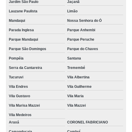
Jardim São Paulo
Jaçanã
Lauzane Paulista
Limão
Mandaqui
Nossa Senhora do Ó
Parada Inglesa
Parque Anhembi
Parque Mandaqui
Parque Peruche
Parque São Domingos
Parque do Chaves
Pompéia
Santana
Serra da Cantareira
Tremembé
Tucuruvi
Vila Albertina
Vila Endres
Vila Guilherme
Vila Gustavo
Vila Maria
Vila Marisa Mazzei
Vila Mazzei
Vila Medeiros
Araxá
CORONEL FABRICIANO
Camanducaia
Cambuí