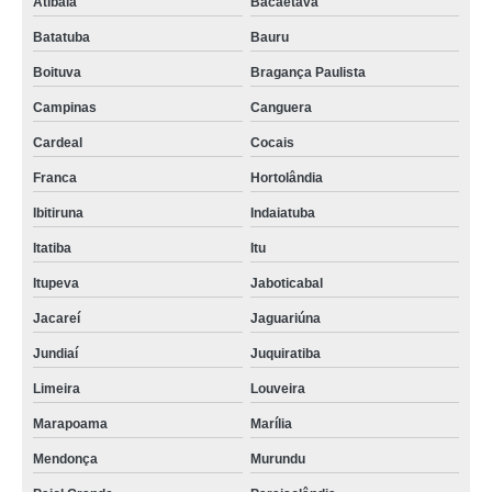
Atibaia
Bacaetava
Batatuba
Bauru
Boituva
Bragança Paulista
Campinas
Canguera
Cardeal
Cocais
Franca
Hortolândia
Ibitiruna
Indaiatuba
Itatiba
Itu
Itupeva
Jaboticabal
Jacareí
Jaguariúna
Jundiaí
Juquiratiba
Limeira
Louveira
Marapoama
Marília
Mendonça
Murundu