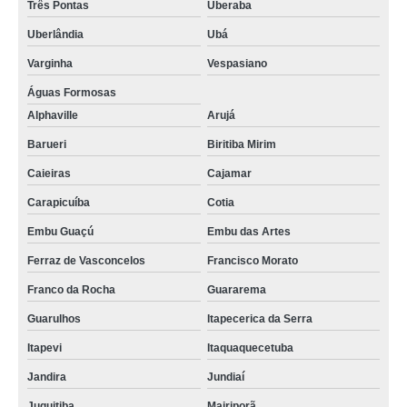
Três Pontas
Uberaba
Uberlândia
Ubá
Varginha
Vespasiano
Águas Formosas
Alphaville
Arujá
Barueri
Biritiba Mirim
Caieiras
Cajamar
Carapicuíba
Cotia
Embu Guaçú
Embu das Artes
Ferraz de Vasconcelos
Francisco Morato
Franco da Rocha
Guararema
Guarulhos
Itapecerica da Serra
Itapevi
Itaquaquecetuba
Jandira
Jundiaí
Juquitiba
Mairiporã