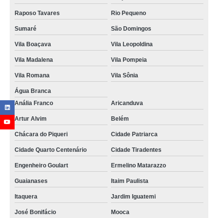
Raposo Tavares
Rio Pequeno
Sumaré
São Domingos
Vila Boaçava
Vila Leopoldina
Vila Madalena
Vila Pompeia
Vila Romana
Vila Sônia
Água Branca
Anália Franco
Aricanduva
Artur Alvim
Belém
Chácara do Piqueri
Cidade Patriarca
Cidade Quarto Centenário
Cidade Tiradentes
Engenheiro Goulart
Ermelino Matarazzo
Guaianases
Itaim Paulista
Itaquera
Jardim Iguatemi
José Bonifácio
Mooca