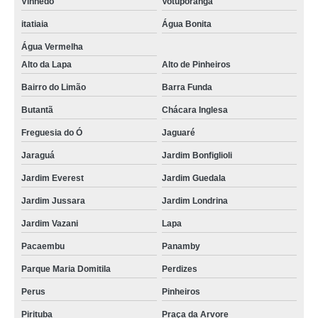
Vinhedo
Votuporanga
itatiaia
Água Bonita
Água Vermelha
Alto da Lapa
Alto de Pinheiros
Bairro do Limão
Barra Funda
Butantã
Chácara Inglesa
Freguesia do Ó
Jaguaré
Jaraguá
Jardim Bonfiglioli
Jardim Everest
Jardim Guedala
Jardim Jussara
Jardim Londrina
Jardim Vazani
Lapa
Pacaembu
Panamby
Parque Maria Domitila
Perdizes
Perus
Pinheiros
Pirituba
Praça da Arvore