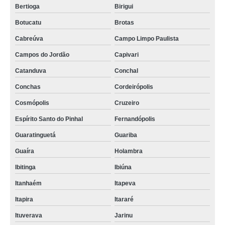
Bertioga
Birigui
Botucatu
Brotas
Cabreúva
Campo Limpo Paulista
Campos do Jordão
Capivari
Catanduva
Conchal
Conchas
Cordeirópolis
Cosmópolis
Cruzeiro
Espírito Santo do Pinhal
Fernandópolis
Guaratinguetá
Guariba
Guaíra
Holambra
Ibitinga
Ibiúna
Itanhaém
Itapeva
Itapira
Itararé
Ituverava
Jarinu