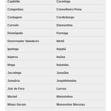
Capitólio
Caratinga
Congonhas
Conselheiro Pena
Contagem
Cordisburgo
Curvelo
Diamantina
Divinópolis
Formiga
Governador Valadares
Ibirité
Ipatinga
Itajubá
Itapeva
Itaúna
Itinga
Ituiutaba
Jacutinga
Janaúba
Januária
Jequitinhonha
Juiz de Fora
Lavras
Mariaé
Matosinhos
Minas Gerais
Monsenhor Messias