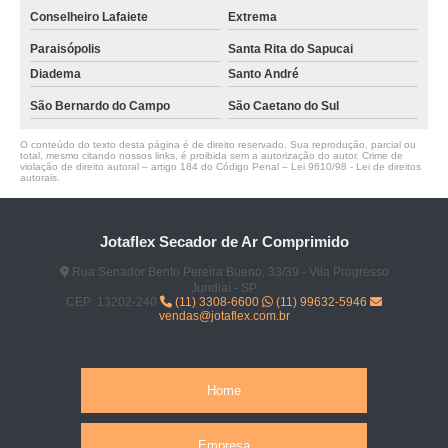
Conselheiro Lafaiete
Extrema
Paraisópolis
Santa Rita do Sapucai
Diadema
Santo André
São Bernardo do Campo
São Caetano do Sul
O conteúdo do texto desta página é de direito reservado. Sua reprodução, parcial ou
total, mesmo citando nossos links, é proibida sem a autorização do autor. Crime de
violação de direito autoral – artigo 184 do Código Penal –
Lei 9610/98 - Lei de direitos
autorais
.
Jotaflex Secador de Ar Comprimido
Rua Senador Bento Pereira Bueno, 33/39 - Vila Progresso
Jundiaí - SP
CEP: 13202-240
(11) 3308-6600
(11) 99632-5946
vendas@jotaflex.com.br
Home
Empresa