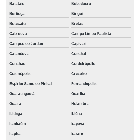
Batatais
Bebedouro
Bertioga
Birigui
Botucatu
Brotas
Cabreúva
Campo Limpo Paulista
Campos do Jordão
Capivari
Catanduva
Conchal
Conchas
Cordeirópolis
Cosmópolis
Cruzeiro
Espírito Santo do Pinhal
Fernandópolis
Guaratinguetá
Guariba
Guaíra
Holambra
Ibitinga
Ibiúna
Itanhaém
Itapeva
Itapira
Itararé