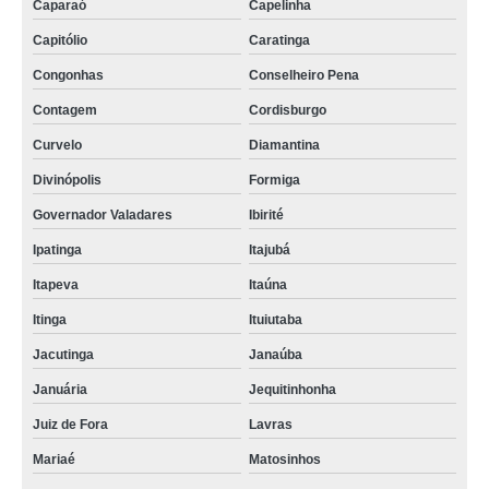
Caparaó
Capelinha
Capitólio
Caratinga
Congonhas
Conselheiro Pena
Contagem
Cordisburgo
Curvelo
Diamantina
Divinópolis
Formiga
Governador Valadares
Ibirité
Ipatinga
Itajubá
Itapeva
Itaúna
Itinga
Ituiutaba
Jacutinga
Janaúba
Januária
Jequitinhonha
Juiz de Fora
Lavras
Mariaé
Matosinhos