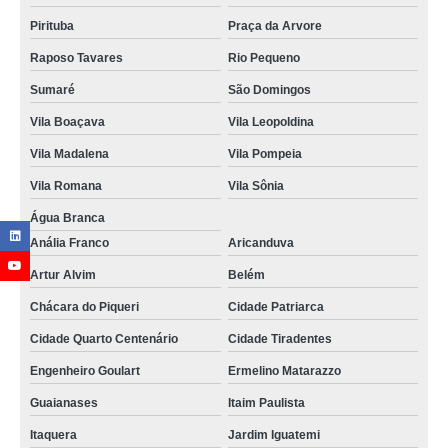
Pirituba
Praça da Arvore
Raposo Tavares
Rio Pequeno
Sumaré
São Domingos
Vila Boaçava
Vila Leopoldina
Vila Madalena
Vila Pompeia
Vila Romana
Vila Sônia
Água Branca
Anália Franco
Aricanduva
Artur Alvim
Belém
Chácara do Piqueri
Cidade Patriarca
Cidade Quarto Centenário
Cidade Tiradentes
Engenheiro Goulart
Ermelino Matarazzo
Guaianases
Itaim Paulista
Itaquera
Jardim Iguatemi