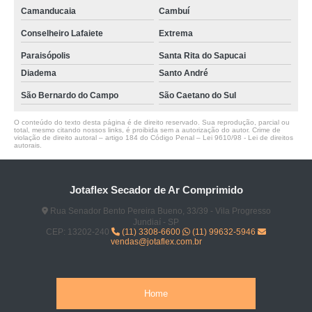
Camanducaia
Cambuí
Conselheiro Lafaiete
Extrema
Paraisópolis
Santa Rita do Sapucai
Diadema
Santo André
São Bernardo do Campo
São Caetano do Sul
O conteúdo do texto desta página é de direito reservado. Sua reprodução, parcial ou
total, mesmo citando nossos links, é proibida sem a autorização do autor. Crime de
violação de direito autoral – artigo 184 do Código Penal –
Lei 9610/98 - Lei de direitos
autorais
.
Jotaflex Secador de Ar Comprimido
Rua Senador Bento Pereira Bueno, 33/39 - Vila Progresso
Jundiaí - SP
CEP: 13202-240
(11) 3308-6600
(11) 99632-5946
vendas@jotaflex.com.br
Home