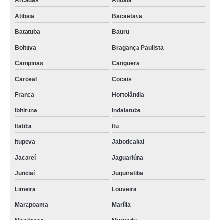
Arcadas
Atibaia
Atibaia
Bacaetava
Batatuba
Bauru
Boituva
Bragança Paulista
Campinas
Canguera
Cardeal
Cocais
Franca
Hortolândia
Ibitiruna
Indaiatuba
Itatiba
Itu
Itupeva
Jaboticabal
Jacareí
Jaguariúna
Jundiaí
Juquiratiba
Limeira
Louveira
Marapoama
Marília