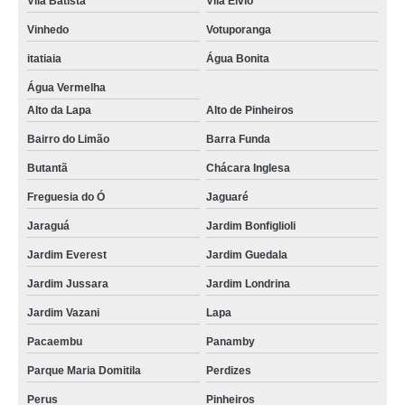
Vila Batista
Vila Élvio
Vinhedo
Votuporanga
itatiaia
Água Bonita
Água Vermelha
Alto da Lapa
Alto de Pinheiros
Bairro do Limão
Barra Funda
Butantã
Chácara Inglesa
Freguesia do Ó
Jaguaré
Jaraguá
Jardim Bonfiglioli
Jardim Everest
Jardim Guedala
Jardim Jussara
Jardim Londrina
Jardim Vazani
Lapa
Pacaembu
Panamby
Parque Maria Domitila
Perdizes
Perus
Pinheiros