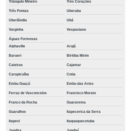
Triângulo Mineiro
Três Corações
Três Pontas
Uberaba
Uberlândia
Ubá
Varginha
Vespasiano
Águas Formosas
Alphaville
Arujá
Barueri
Biritiba Mirim
Caieiras
Cajamar
Carapicuíba
Cotia
Embu Guaçú
Embu das Artes
Ferraz de Vasconcelos
Francisco Morato
Franco da Rocha
Guararema
Guarulhos
Itapecerica da Serra
Itapevi
Itaquaquecetuba
Jandira
Jundiaí