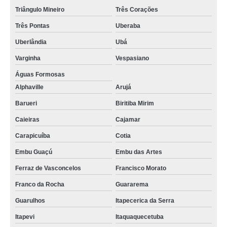
Triângulo Mineiro
Três Corações
Três Pontas
Uberaba
Uberlândia
Ubá
Varginha
Vespasiano
Águas Formosas
Alphaville
Arujá
Barueri
Biritiba Mirim
Caieiras
Cajamar
Carapicuíba
Cotia
Embu Guaçú
Embu das Artes
Ferraz de Vasconcelos
Francisco Morato
Franco da Rocha
Guararema
Guarulhos
Itapecerica da Serra
Itapevi
Itaquaquecetuba