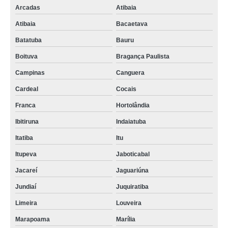
Arcadas
Atibaia
Atibaia
Bacaetava
Batatuba
Bauru
Boituva
Bragança Paulista
Campinas
Canguera
Cardeal
Cocais
Franca
Hortolândia
Ibitiruna
Indaiatuba
Itatiba
Itu
Itupeva
Jaboticabal
Jacareí
Jaguariúna
Jundiaí
Juquiratiba
Limeira
Louveira
Marapoama
Marília