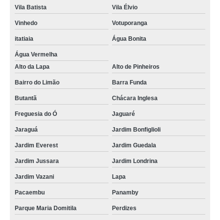
Vila Batista
Vila Élvio
Vinhedo
Votuporanga
itatiaia
Água Bonita
Água Vermelha
Alto da Lapa
Alto de Pinheiros
Bairro do Limão
Barra Funda
Butantã
Chácara Inglesa
Freguesia do Ó
Jaguaré
Jaraguá
Jardim Bonfiglioli
Jardim Everest
Jardim Guedala
Jardim Jussara
Jardim Londrina
Jardim Vazani
Lapa
Pacaembu
Panamby
Parque Maria Domitila
Perdizes