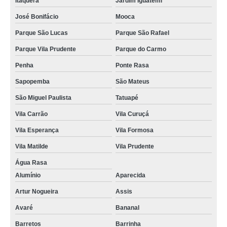
Itaquera
Jardim Iguatemi
José Bonifácio
Mooca
Parque São Lucas
Parque São Rafael
Parque Vila Prudente
Parque do Carmo
Penha
Ponte Rasa
Sapopemba
São Mateus
São Miguel Paulista
Tatuapé
Vila Carrão
Vila Curuçá
Vila Esperança
Vila Formosa
Vila Matilde
Vila Prudente
Água Rasa
Alumínio
Aparecida
Artur Nogueira
Assis
Avaré
Bananal
Barretos
Barrinha