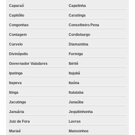
Caparaó
Capelinha
Capitólio
Caratinga
Congonhas
Conselheiro Pena
Contagem
Cordisburgo
Curvelo
Diamantina
Divinópolis
Formiga
Governador Valadares
Ibirité
Ipatinga
Itajubá
Itapeva
Itaúna
Itinga
Ituiutaba
Jacutinga
Janaúba
Januária
Jequitinhonha
Juiz de Fora
Lavras
Mariaé
Matosinhos