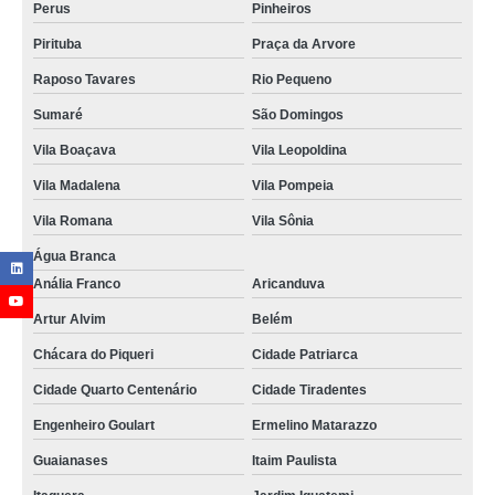
Perus
Pinheiros
Pirituba
Praça da Arvore
Raposo Tavares
Rio Pequeno
Sumaré
São Domingos
Vila Boaçava
Vila Leopoldina
Vila Madalena
Vila Pompeia
Vila Romana
Vila Sônia
Água Branca
Anália Franco
Aricanduva
Artur Alvim
Belém
Chácara do Piqueri
Cidade Patriarca
Cidade Quarto Centenário
Cidade Tiradentes
Engenheiro Goulart
Ermelino Matarazzo
Guaianases
Itaim Paulista