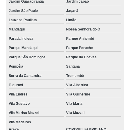
Jardim Guarapiranga
Jardim Japão
Jardim São Paulo
Jaçanã
Lauzane Paulista
Limão
Mandaqui
Nossa Senhora do Ó
Parada Inglesa
Parque Anhembi
Parque Mandaqui
Parque Peruche
Parque São Domingos
Parque do Chaves
Pompéia
Santana
Serra da Cantareira
Tremembé
Tucuruvi
Vila Albertina
Vila Endres
Vila Guilherme
Vila Gustavo
Vila Maria
Vila Marisa Mazzei
Vila Mazzei
Vila Medeiros
Araxá
CORONEL FABRICIANO