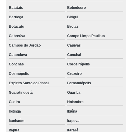
Batatais
Bebedouro
Bertioga
Birigui
Botucatu
Brotas
Cabreúva
Campo Limpo Paulista
Campos do Jordão
Capivari
Catanduva
Conchal
Conchas
Cordeirópolis
Cosmópolis
Cruzeiro
Espírito Santo do Pinhal
Fernandópolis
Guaratinguetá
Guariba
Guaíra
Holambra
Ibitinga
Ibiúna
Itanhaém
Itapeva
Itapira
Itararé