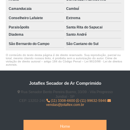
Camanducaia
Cambuí
Conselheiro Lafaiete
Extrema
Paraisópolis
Santa Rita do Sapucai
Diadema
Santo André
São Bernardo do Campo
São Caetano do Sul
O conteúdo do texto desta página é de direito reservado. Sua reprodução, parcial ou
total, mesmo citando nossos links, é proibida sem a autorização do autor. Crime de
violação de direito autoral – artigo 184 do Código Penal –
Lei 9610/98 - Lei de direitos
autorais
.
Jotaflex Secador de Ar Comprimido
Rua Senador Bento Pereira Bueno, 33/39 - Vila Progresso
Jundiaí - SP
CEP: 13202-240
(11) 3308-6600
(11) 99632-5946
vendas@jotaflex.com.br
Home