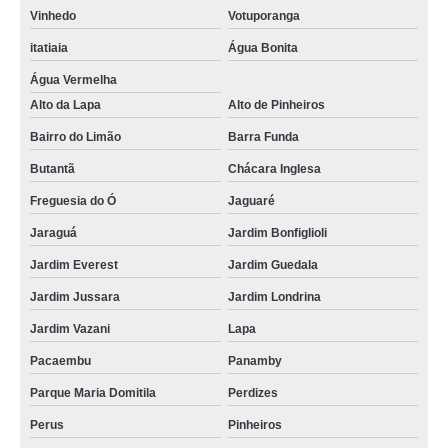
Vinhedo
Votuporanga
itatiaia
Água Bonita
Água Vermelha
Alto da Lapa
Alto de Pinheiros
Bairro do Limão
Barra Funda
Butantã
Chácara Inglesa
Freguesia do Ó
Jaguaré
Jaraguá
Jardim Bonfiglioli
Jardim Everest
Jardim Guedala
Jardim Jussara
Jardim Londrina
Jardim Vazani
Lapa
Pacaembu
Panamby
Parque Maria Domitila
Perdizes
Perus
Pinheiros