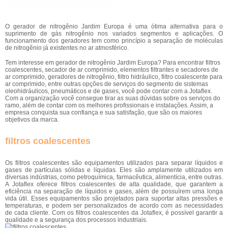
O gerador de nitrogênio Jardim Europa é uma ótima alternativa para o
suprimento de gás nitrogênio nos variados segmentos e aplicações. O
funcionamento dos geradores tem como princípio a separação de moléculas
de nitrogênio já existentes no ar atmosférico.
Tem interesse em gerador de nitrogênio Jardim Europa? Para encontrar filtros
coalescentes, secador de ar comprimido, elementos filtrantes e secadores de
ar comprimido, geradores de nitrogênio, filtro hidráulico, filtro coalescente para
ar comprimido, entre outras opções de serviços do segmento de sistemas
oleohidráulicos, pneumáticos e de gases, você pode contar com a Jotaflex.
Com a organização você consegue tirar as suas dúvidas sobre os serviços do
ramo, além de contar com os melhores profissionais e instalações. Assim, a
empresa conquista sua confiança e sua satisfação, que são os maiores
objetivos da marca.
filtros coalescentes
Os filtros coalescentes são equipamentos utilizados para separar líquidos e
gases de partículas sólidas e líquidas. Eles são amplamente utilizados em
diversas indústrias, como petroquímica, farmacêutica, alimentícia, entre outras.
A Jotaflex oferece filtros coalescentes de alta qualidade, que garantem a
eficiência na separação de líquidos e gases, além de possuírem uma longa
vida útil. Esses equipamentos são projetados para suportar altas pressões e
temperaturas, e podem ser personalizados de acordo com as necessidades
de cada cliente. Com os filtros coalescentes da Jotaflex, é possível garantir a
qualidade e a segurança dos processos industriais.