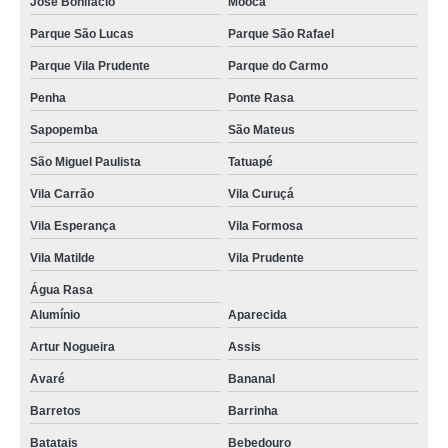
José Bonifácio
Mooca
Parque São Lucas
Parque São Rafael
Parque Vila Prudente
Parque do Carmo
Penha
Ponte Rasa
Sapopemba
São Mateus
São Miguel Paulista
Tatuapé
Vila Carrão
Vila Curuçá
Vila Esperança
Vila Formosa
Vila Matilde
Vila Prudente
Água Rasa
Alumínio
Aparecida
Artur Nogueira
Assis
Avaré
Bananal
Barretos
Barrinha
Batatais
Bebedouro