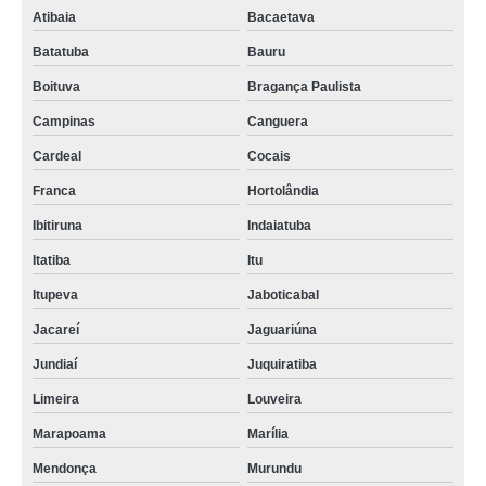
Atibaia
Bacaetava
Batatuba
Bauru
Boituva
Bragança Paulista
Campinas
Canguera
Cardeal
Cocais
Franca
Hortolândia
Ibitiruna
Indaiatuba
Itatiba
Itu
Itupeva
Jaboticabal
Jacareí
Jaguariúna
Jundiaí
Juquiratiba
Limeira
Louveira
Marapoama
Marília
Mendonça
Murundu