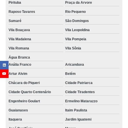
Pirituba
Praça da Arvore
Raposo Tavares
Rio Pequeno
Sumaré
São Domingos
Vila Boaçava
Vila Leopoldina
Vila Madalena
Vila Pompeia
Vila Romana
Vila Sônia
Água Branca
Anália Franco
Aricanduva
Artur Alvim
Belém
Chácara do Piqueri
Cidade Patriarca
Cidade Quarto Centenário
Cidade Tiradentes
Engenheiro Goulart
Ermelino Matarazzo
Guaianases
Itaim Paulista
Itaquera
Jardim Iguatemi