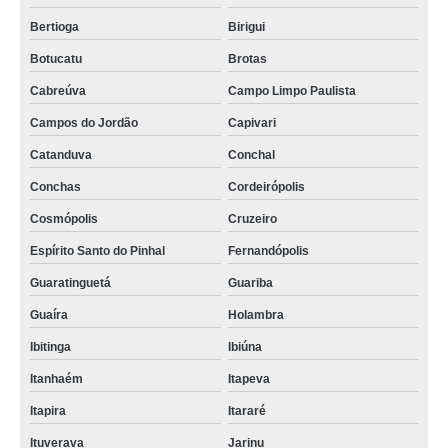
Bertioga
Birigui
Botucatu
Brotas
Cabreúva
Campo Limpo Paulista
Campos do Jordão
Capivari
Catanduva
Conchal
Conchas
Cordeirópolis
Cosmópolis
Cruzeiro
Espírito Santo do Pinhal
Fernandópolis
Guaratinguetá
Guariba
Guaíra
Holambra
Ibitinga
Ibiúna
Itanhaém
Itapeva
Itapira
Itararé
Ituverava
Jarinu