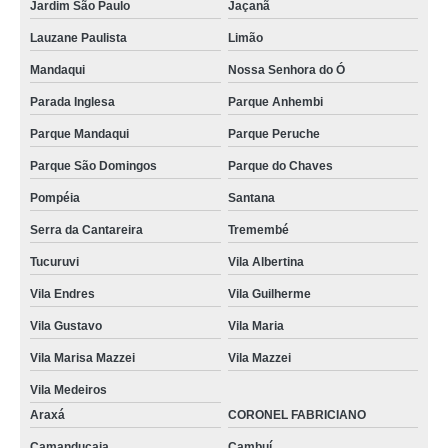
Jardim São Paulo
Jaçanã
Lauzane Paulista
Limão
Mandaqui
Nossa Senhora do Ó
Parada Inglesa
Parque Anhembi
Parque Mandaqui
Parque Peruche
Parque São Domingos
Parque do Chaves
Pompéia
Santana
Serra da Cantareira
Tremembé
Tucuruvi
Vila Albertina
Vila Endres
Vila Guilherme
Vila Gustavo
Vila Maria
Vila Marisa Mazzei
Vila Mazzei
Vila Medeiros
Araxá
CORONEL FABRICIANO
Camanducaia
Cambuí