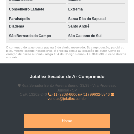
Conselheiro Lafaiete
Extrema
Paraisópolis
Santa Rita do Sapucai
Diadema
Santo André
São Bernardo do Campo
São Caetano do Sul
O conteúdo do texto desta página é de direito reservado. Sua reprodução, parcial ou
total, mesmo citando nossos links, é proibida sem a autorização do autor. Crime de
violação de direito autoral – artigo 184 do Código Penal –
Lei 9610/98 - Lei de direitos
autorais
.
Jotaflex Secador de Ar Comprimido
Rua Senador Bento Pereira Bueno, 33/39 - Vila Progresso
Jundiaí - SP
CEP: 13202-240
(11) 3308-6600
(11) 99632-5946
vendas@jotaflex.com.br
Home