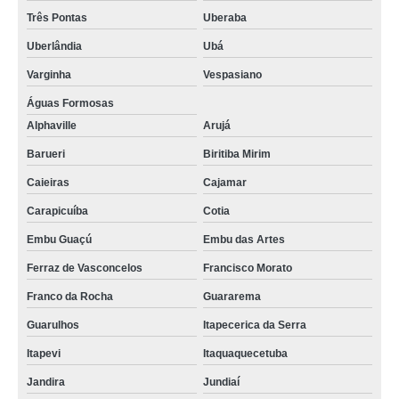
Três Pontas
Uberaba
Uberlândia
Ubá
Varginha
Vespasiano
Águas Formosas
Alphaville
Arujá
Barueri
Biritiba Mirim
Caieiras
Cajamar
Carapicuíba
Cotia
Embu Guaçú
Embu das Artes
Ferraz de Vasconcelos
Francisco Morato
Franco da Rocha
Guararema
Guarulhos
Itapecerica da Serra
Itapevi
Itaquaquecetuba
Jandira
Jundiaí