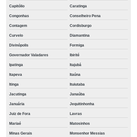
Capitólio
Caratinga
Congonhas
Conselheiro Pena
Contagem
Cordisburgo
Curvelo
Diamantina
Divinópolis
Formiga
Governador Valadares
Ibirité
Ipatinga
Itajubá
Itapeva
Itaúna
Itinga
Ituiutaba
Jacutinga
Janaúba
Januária
Jequitinhonha
Juiz de Fora
Lavras
Mariaé
Matosinhos
Minas Gerais
Monsenhor Messias