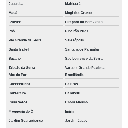
Juquitiba
Mairiporã
Mauá
Mogi das Cruzes
Osasco
Pirapora do Bom Jesus
Poá
Ribeirão Pires
Rio Grande da Serra
Salesópolis
Santa Isabel
Santana de Parnaíba
Suzano
São Lourenço da Serra
Taboão da Serra
Vargem Grande Paulista
Alto do Pari
Brasilândia
Cachoeirinha
Caieras
Cantareira
Carandiru
Casa Verde
Chora Menino
Freguesia do Ó
Imirim
Jardim Guarapiranga
Jardim Japão