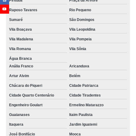
Pirituba
Praça da Arvore
Raposo Tavares
Rio Pequeno
Sumaré
São Domingos
Vila Boaçava
Vila Leopoldina
Vila Madalena
Vila Pompeia
Vila Romana
Vila Sônia
Água Branca
Anália Franco
Aricanduva
Artur Alvim
Belém
Chácara do Piqueri
Cidade Patriarca
Cidade Quarto Centenário
Cidade Tiradentes
Engenheiro Goulart
Ermelino Matarazzo
Guaianases
Itaim Paulista
Itaquera
Jardim Iguatemi
José Bonifácio
Mooca