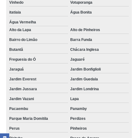
Vinhedo
Votuporanga
itatiaia
Água Bonita
Água Vermelha
Alto da Lapa
Alto de Pinheiros
Bairro do Limão
Barra Funda
Butantã
Chácara Inglesa
Freguesia do Ó
Jaguaré
Jaraguá
Jardim Bonfiglioli
Jardim Everest
Jardim Guedala
Jardim Jussara
Jardim Londrina
Jardim Vazani
Lapa
Pacaembu
Panamby
Parque Maria Domitila
Perdizes
Perus
Pinheiros