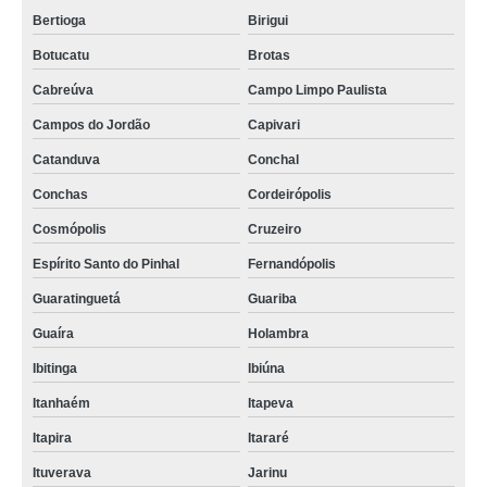
Bertioga
Birigui
Botucatu
Brotas
Cabreúva
Campo Limpo Paulista
Campos do Jordão
Capivari
Catanduva
Conchal
Conchas
Cordeirópolis
Cosmópolis
Cruzeiro
Espírito Santo do Pinhal
Fernandópolis
Guaratinguetá
Guariba
Guaíra
Holambra
Ibitinga
Ibiúna
Itanhaém
Itapeva
Itapira
Itararé
Ituverava
Jarinu