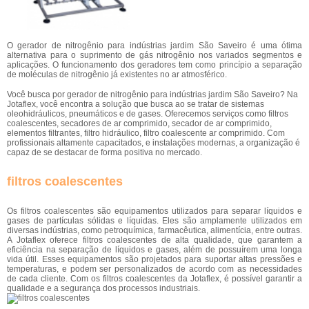
O gerador de nitrogênio para indústrias jardim São Saveiro é uma ótima
alternativa para o suprimento de gás nitrogênio nos variados segmentos e
aplicações. O funcionamento dos geradores tem como princípio a separação
de moléculas de nitrogênio já existentes no ar atmosférico.
Você busca por gerador de nitrogênio para indústrias jardim São Saveiro? Na
Jotaflex, você encontra a solução que busca ao se tratar de sistemas
oleohidráulicos, pneumáticos e de gases. Oferecemos serviços como filtros
coalescentes, secadores de ar comprimido, secador de ar comprimido,
elementos filtrantes, filtro hidráulico, filtro coalescente ar comprimido. Com
profissionais altamente capacitados, e instalações modernas, a organização é
capaz de se destacar de forma positiva no mercado.
filtros coalescentes
Os filtros coalescentes são equipamentos utilizados para separar líquidos e
gases de partículas sólidas e líquidas. Eles são amplamente utilizados em
diversas indústrias, como petroquímica, farmacêutica, alimentícia, entre outras.
A Jotaflex oferece filtros coalescentes de alta qualidade, que garantem a
eficiência na separação de líquidos e gases, além de possuírem uma longa
vida útil. Esses equipamentos são projetados para suportar altas pressões e
temperaturas, e podem ser personalizados de acordo com as necessidades
de cada cliente. Com os filtros coalescentes da Jotaflex, é possível garantir a
qualidade e a segurança dos processos industriais.