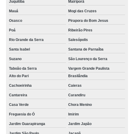
Juquitiba
Mairiporã
Mauá
Mogi das Cruzes
Osasco
Pirapora do Bom Jesus
Poá
Ribeirão Pires
Rio Grande da Serra
Salesópolis
Santa Isabel
Santana de Parnaíba
Suzano
São Lourenço da Serra
Taboão da Serra
Vargem Grande Paulista
Alto do Pari
Brasilândia
Cachoeirinha
Caieras
Cantareira
Carandiru
Casa Verde
Chora Menino
Freguesia do Ó
Imirim
Jardim Guarapiranga
Jardim Japão
Jardim São Paulo
Jaçanã