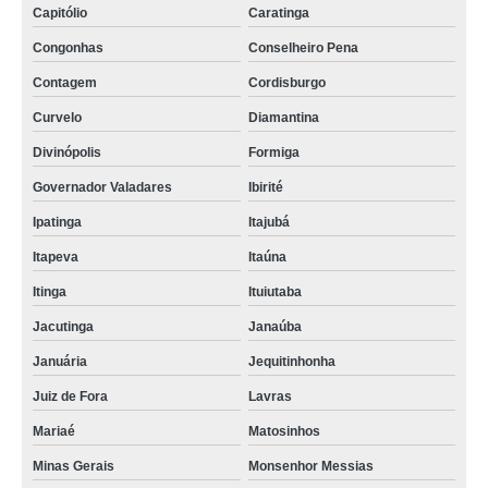
Capitólio
Caratinga
Congonhas
Conselheiro Pena
Contagem
Cordisburgo
Curvelo
Diamantina
Divinópolis
Formiga
Governador Valadares
Ibirité
Ipatinga
Itajubá
Itapeva
Itaúna
Itinga
Ituiutaba
Jacutinga
Janaúba
Januária
Jequitinhonha
Juiz de Fora
Lavras
Mariaé
Matosinhos
Minas Gerais
Monsenhor Messias