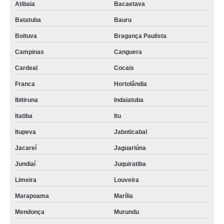
Atibaia
Bacaetava
Batatuba
Bauru
Boituva
Bragança Paulista
Campinas
Canguera
Cardeal
Cocais
Franca
Hortolândia
Ibitiruna
Indaiatuba
Itatiba
Itu
Itupeva
Jaboticabal
Jacareí
Jaguariúna
Jundiaí
Juquiratiba
Limeira
Louveira
Marapoama
Marília
Mendonça
Murundu