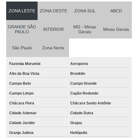
ZONA LESTE
ZONA OESTE
ZONA SUL
ABCD
GRANDE SÃO
MG - Minas
INTERIOR
Minas Gerais
PAULO
Gerais
São Paulo
Zona Norte
Fazenda Morumbi
Aeroporto
Alto da Boa Vista
Brooklin
Campo Belo
Campo Grande
Campo Limpo
Capão Redondo
Chácara Flora
Chácara Santo Antônio
Cidade Ademar
Cidade Dutra
Cidade Jardim
Grajau
Granja Julieta
Heliópolis