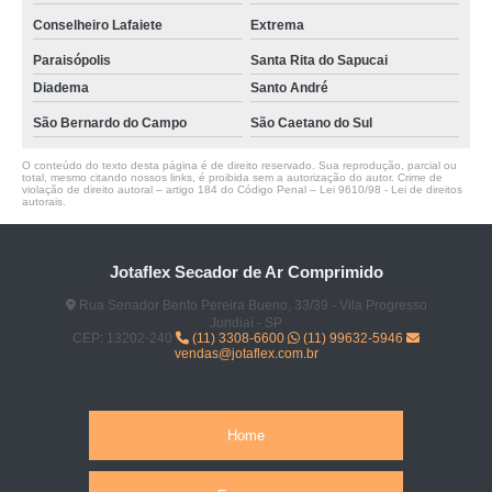
Conselheiro Lafaiete
Extrema
Paraisópolis
Santa Rita do Sapucai
Diadema
Santo André
São Bernardo do Campo
São Caetano do Sul
O conteúdo do texto desta página é de direito reservado. Sua reprodução, parcial ou
total, mesmo citando nossos links, é proibida sem a autorização do autor. Crime de
violação de direito autoral – artigo 184 do Código Penal –
Lei 9610/98 - Lei de direitos
autorais
.
Jotaflex Secador de Ar Comprimido
Rua Senador Bento Pereira Bueno, 33/39 - Vila Progresso
Jundiaí - SP
CEP: 13202-240
(11) 3308-6600
(11) 99632-5946
vendas@jotaflex.com.br
Home