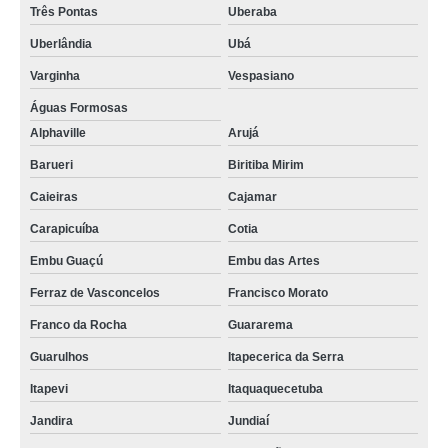
Três Pontas
Uberaba
Uberlândia
Ubá
Varginha
Vespasiano
Águas Formosas
Alphaville
Arujá
Barueri
Biritiba Mirim
Caieiras
Cajamar
Carapicuíba
Cotia
Embu Guaçú
Embu das Artes
Ferraz de Vasconcelos
Francisco Morato
Franco da Rocha
Guararema
Guarulhos
Itapecerica da Serra
Itapevi
Itaquaquecetuba
Jandira
Jundiaí