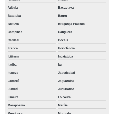
Atibaia
Bacaetava
Batatuba
Bauru
Boituva
Bragança Paulista
Campinas
Canguera
Cardeal
Cocais
Franca
Hortolândia
Ibitiruna
Indaiatuba
Itatiba
Itu
Itupeva
Jaboticabal
Jacareí
Jaguariúna
Jundiaí
Juquiratiba
Limeira
Louveira
Marapoama
Marília
Mendonça
Murundu