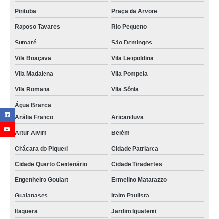
Pirituba
Praça da Arvore
Raposo Tavares
Rio Pequeno
Sumaré
São Domingos
Vila Boaçava
Vila Leopoldina
Vila Madalena
Vila Pompeia
Vila Romana
Vila Sônia
Água Branca
Anália Franco
Aricanduva
Artur Alvim
Belém
Chácara do Piqueri
Cidade Patriarca
Cidade Quarto Centenário
Cidade Tiradentes
Engenheiro Goulart
Ermelino Matarazzo
Guaianases
Itaim Paulista
Itaquera
Jardim Iguatemi