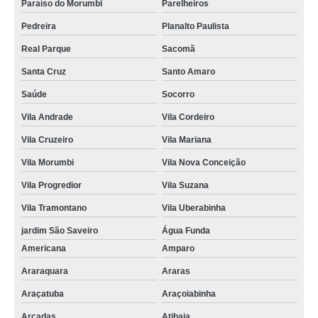
Paraíso do Morumbi
Parelheiros
Pedreira
Planalto Paulista
Real Parque
Sacomã
Santa Cruz
Santo Amaro
Saúde
Socorro
Vila Andrade
Vila Cordeiro
Vila Cruzeiro
Vila Mariana
Vila Morumbi
Vila Nova Conceição
Vila Progredior
Vila Suzana
Vila Tramontano
Vila Uberabinha
jardim São Saveiro
Água Funda
Americana
Amparo
Araraquara
Araras
Araçatuba
Araçoiabinha
Arcadas
Atibaia