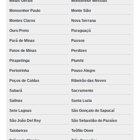
Minas Gerais
Monsenhor Messias
Monsenhor Paulo
Monte Sião
Montes Claros
Nova Serrana
Ouro Preto
Paraguaçú
Pará de Minas
Passos
Patos de Minas
Perdizes
Pirapetinga
Piumhi
Porteirinha
Pouso Alegre
Poços de Caldas
Ribeirão das Neves
Sabará
Sacramento
Salinas
Santa Luzia
Sete Lagoas
São Gonçalo do Sapucaí
São João Del Rey
São Sebastião do Paraíso
Taiobeiras
Teófilo Otoni