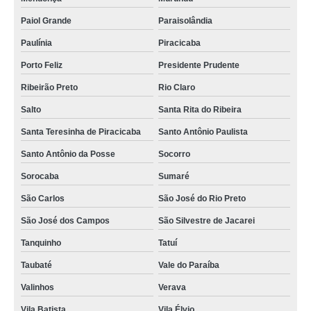
Paiol Grande
Paraisolândia
Paulínia
Piracicaba
Porto Feliz
Presidente Prudente
Ribeirão Preto
Rio Claro
Salto
Santa Rita do Ribeira
Santa Teresinha de Piracicaba
Santo Antônio Paulista
Santo Antônio da Posse
Socorro
Sorocaba
Sumaré
São Carlos
São José do Rio Preto
São José dos Campos
São Silvestre de Jacarei
Tanquinho
Tatuí
Taubaté
Vale do Paraíba
Valinhos
Verava
Vila Batista
Vila Élvio