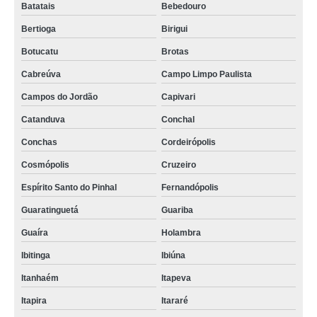
Batatais
Bebedouro
Bertioga
Birigui
Botucatu
Brotas
Cabreúva
Campo Limpo Paulista
Campos do Jordão
Capivari
Catanduva
Conchal
Conchas
Cordeirópolis
Cosmópolis
Cruzeiro
Espírito Santo do Pinhal
Fernandópolis
Guaratinguetá
Guariba
Guaíra
Holambra
Ibitinga
Ibiúna
Itanhaém
Itapeva
Itapira
Itararé