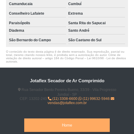
Camanducaia
Cambuí
Conselheiro Lafaiete
Extrema
Paraisópolis
Santa Rita do Sapucai
Diadema
Santo André
São Bernardo do Campo
São Caetano do Sul
O conteúdo do texto desta página é de direito reservado. Sua reprodução, parcial ou
total, mesmo citando nossos links, é proibida sem a autorização do autor. Crime de
violação de direito autoral – artigo 184 do Código Penal –
Lei 9610/98 - Lei de direitos
autorais
.
Jotaflex Secador de Ar Comprimido
Rua Senador Bento Pereira Bueno, 33/39 - Vila Progresso
Jundiaí - SP
CEP: 13202-240
(11) 3308-6600
(11) 99632-5946
vendas@jotaflex.com.br
Home