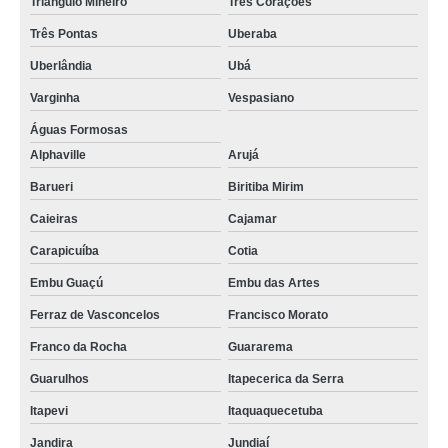
Triângulo Mineiro
Três Corações
Três Pontas
Uberaba
Uberlândia
Ubá
Varginha
Vespasiano
Águas Formosas
Alphaville
Arujá
Barueri
Biritiba Mirim
Caieiras
Cajamar
Carapicuíba
Cotia
Embu Guaçú
Embu das Artes
Ferraz de Vasconcelos
Francisco Morato
Franco da Rocha
Guararema
Guarulhos
Itapecerica da Serra
Itapevi
Itaquaquecetuba
Jandira
Jundiaí