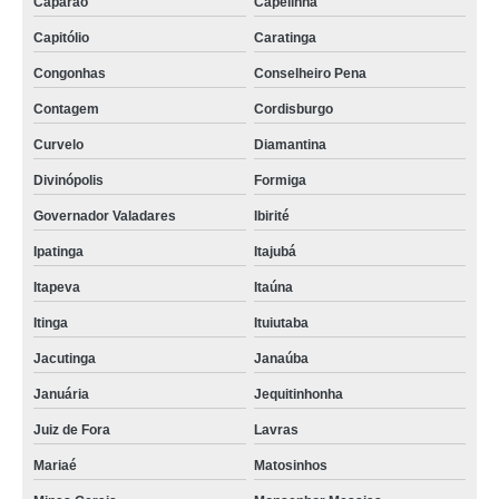
Caparaó
Capelinha
Capitólio
Caratinga
Congonhas
Conselheiro Pena
Contagem
Cordisburgo
Curvelo
Diamantina
Divinópolis
Formiga
Governador Valadares
Ibirité
Ipatinga
Itajubá
Itapeva
Itaúna
Itinga
Ituiutaba
Jacutinga
Janaúba
Januária
Jequitinhonha
Juiz de Fora
Lavras
Mariaé
Matosinhos