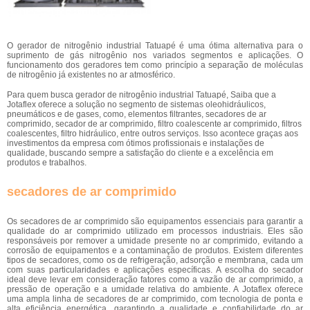
O gerador de nitrogênio industrial Tatuapé é uma ótima alternativa para o
suprimento de gás nitrogênio nos variados segmentos e aplicações. O
funcionamento dos geradores tem como princípio a separação de moléculas
de nitrogênio já existentes no ar atmosférico.
Para quem busca gerador de nitrogênio industrial Tatuapé, Saiba que a
Jotaflex oferece a solução no segmento de sistemas oleohidráulicos,
pneumáticos e de gases, como, elementos filtrantes, secadores de ar
comprimido, secador de ar comprimido, filtro coalescente ar comprimido, filtros
coalescentes, filtro hidráulico, entre outros serviços. Isso acontece graças aos
investimentos da empresa com ótimos profissionais e instalações de
qualidade, buscando sempre a satisfação do cliente e a excelência em
produtos e trabalhos.
secadores de ar comprimido
Os secadores de ar comprimido são equipamentos essenciais para garantir a
qualidade do ar comprimido utilizado em processos industriais. Eles são
responsáveis por remover a umidade presente no ar comprimido, evitando a
corrosão de equipamentos e a contaminação de produtos. Existem diferentes
tipos de secadores, como os de refrigeração, adsorção e membrana, cada um
com suas particularidades e aplicações específicas. A escolha do secador
ideal deve levar em consideração fatores como a vazão de ar comprimido, a
pressão de operação e a umidade relativa do ambiente. A Jotaflex oferece
uma ampla linha de secadores de ar comprimido, com tecnologia de ponta e
alta eficiência energética, garantindo a qualidade e confiabilidade do ar