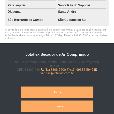
Paraisópolis
Santa Rita do Sapucai
Diadema
Santo André
São Bernardo do Campo
São Caetano do Sul
O conteúdo do texto desta página é de direito reservado. Sua reprodução, parcial ou
total, mesmo citando nossos links, é proibida sem a autorização do autor. Crime de
violação de direito autoral – artigo 184 do Código Penal –
Lei 9610/98 - Lei de direitos
autorais
.
Jotaflex Secador de Ar Comprimido
Rua Senador Bento Pereira Bueno, 33/39 - Vila Progresso
Jundiaí - SP
CEP: 13202-240
(11) 3308-6600
(11) 99632-5946
vendas@jotaflex.com.br
Home
Empresa