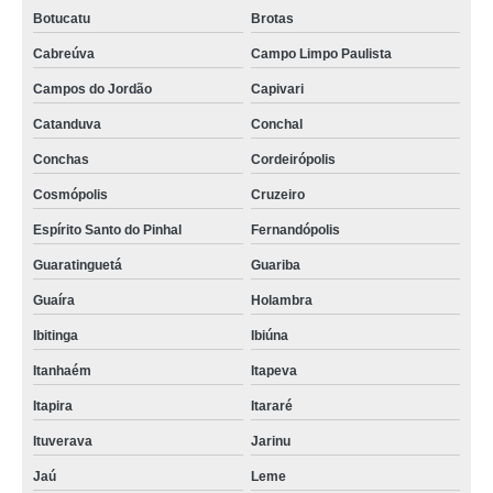
Botucatu
Brotas
Cabreúva
Campo Limpo Paulista
Campos do Jordão
Capivari
Catanduva
Conchal
Conchas
Cordeirópolis
Cosmópolis
Cruzeiro
Espírito Santo do Pinhal
Fernandópolis
Guaratinguetá
Guariba
Guaíra
Holambra
Ibitinga
Ibiúna
Itanhaém
Itapeva
Itapira
Itararé
Ituverava
Jarinu
Jaú
Leme