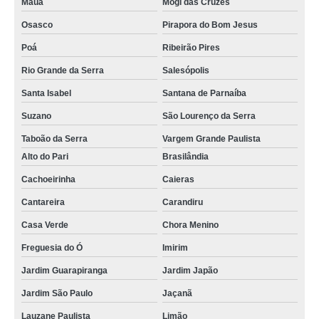
Mauá
Mogi das Cruzes
Osasco
Pirapora do Bom Jesus
Poá
Ribeirão Pires
Rio Grande da Serra
Salesópolis
Santa Isabel
Santana de Parnaíba
Suzano
São Lourenço da Serra
Taboão da Serra
Vargem Grande Paulista
Alto do Pari
Brasilândia
Cachoeirinha
Caieras
Cantareira
Carandiru
Casa Verde
Chora Menino
Freguesia do Ó
Imirim
Jardim Guarapiranga
Jardim Japão
Jardim São Paulo
Jaçanã
Lauzane Paulista
Limão