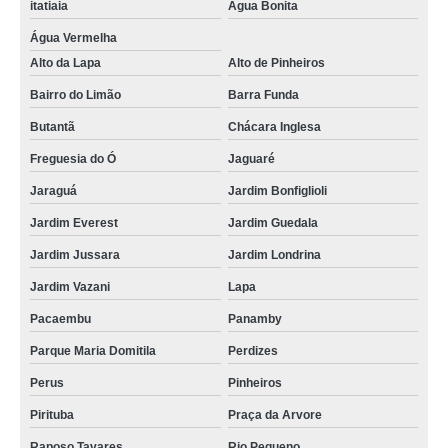
itatiaia
Água Bonita
Água Vermelha
Alto da Lapa
Alto de Pinheiros
Bairro do Limão
Barra Funda
Butantã
Chácara Inglesa
Freguesia do Ó
Jaguaré
Jaraguá
Jardim Bonfiglioli
Jardim Everest
Jardim Guedala
Jardim Jussara
Jardim Londrina
Jardim Vazani
Lapa
Pacaembu
Panamby
Parque Maria Domitila
Perdizes
Perus
Pinheiros
Pirituba
Praça da Arvore
Raposo Tavares
Rio Pequeno