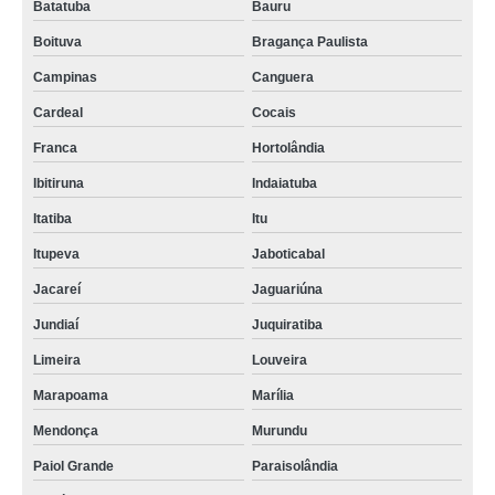
Batatuba
Bauru
Boituva
Bragança Paulista
Campinas
Canguera
Cardeal
Cocais
Franca
Hortolândia
Ibitiruna
Indaiatuba
Itatiba
Itu
Itupeva
Jaboticabal
Jacareí
Jaguariúna
Jundiaí
Juquiratiba
Limeira
Louveira
Marapoama
Marília
Mendonça
Murundu
Paiol Grande
Paraisolândia