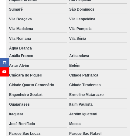
Sumaré
São Domingos
Vila Boaçava
Vila Leopoldina
Vila Madalena
Vila Pompeia
Vila Romana
Vila Sônia
Água Branca
Anália Franco
Aricanduva
Artur Alvim
Belém
Chácara do Piqueri
Cidade Patriarca
Cidade Quarto Centenário
Cidade Tiradentes
Engenheiro Goulart
Ermelino Matarazzo
Guaianases
Itaim Paulista
Itaquera
Jardim Iguatemi
José Bonifácio
Mooca
Parque São Lucas
Parque São Rafael