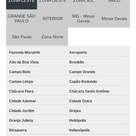
ZONA LESTE
ZONA OESTE
ZONA SUL
ABCD
GRANDE SÃO
MG - Minas
INTERIOR
Minas Gerais
PAULO
Gerais
São Paulo
Zona Norte
Fazenda Morumbi
Aeroporto
Alto da Boa Vista
Brooklin
Campo Belo
Campo Grande
Campo Limpo
Capão Redondo
Chácara Flora
Chácara Santo Antônio
Cidade Ademar
Cidade Dutra
Cidade Jardim
Grajau
Granja Julieta
Heliópolis
Ibirapuera
Indianópolis