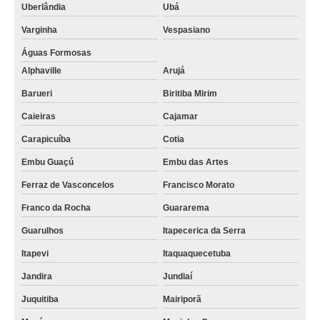
Uberlândia
Ubá
Varginha
Vespasiano
Águas Formosas
Alphaville
Arujá
Barueri
Biritiba Mirim
Caieiras
Cajamar
Carapicuíba
Cotia
Embu Guaçú
Embu das Artes
Ferraz de Vasconcelos
Francisco Morato
Franco da Rocha
Guararema
Guarulhos
Itapecerica da Serra
Itapevi
Itaquaquecetuba
Jandira
Jundiaí
Juquitiba
Mairiporã