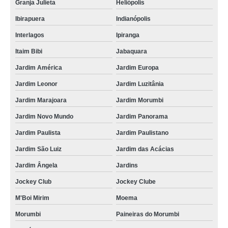
Granja Julieta
Heliópolis
Ibirapuera
Indianópolis
Interlagos
Ipiranga
Itaim Bibi
Jabaquara
Jardim América
Jardim Europa
Jardim Leonor
Jardim Luzitânia
Jardim Marajoara
Jardim Morumbi
Jardim Novo Mundo
Jardim Panorama
Jardim Paulista
Jardim Paulistano
Jardim São Luiz
Jardim das Acácias
Jardim Ângela
Jardins
Jockey Club
Jockey Clube
M'Boi Mirim
Moema
Morumbi
Paineiras do Morumbi