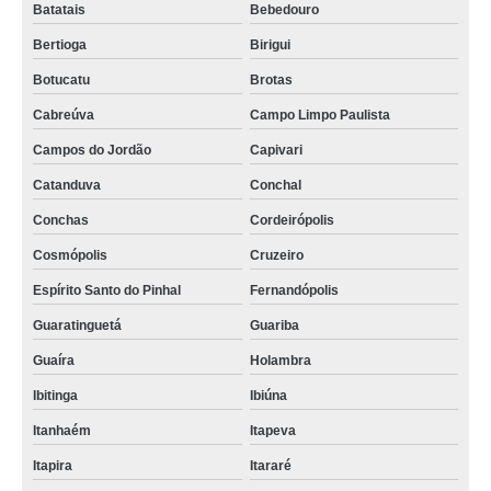
Batatais
Bebedouro
Bertioga
Birigui
Botucatu
Brotas
Cabreúva
Campo Limpo Paulista
Campos do Jordão
Capivari
Catanduva
Conchal
Conchas
Cordeirópolis
Cosmópolis
Cruzeiro
Espírito Santo do Pinhal
Fernandópolis
Guaratinguetá
Guariba
Guaíra
Holambra
Ibitinga
Ibiúna
Itanhaém
Itapeva
Itapira
Itararé