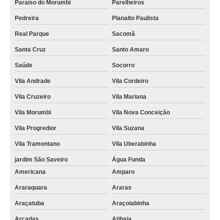
Paraíso do Morumbi
Parelheiros
Pedreira
Planalto Paulista
Real Parque
Sacomã
Santa Cruz
Santo Amaro
Saúde
Socorro
Vila Andrade
Vila Cordeiro
Vila Cruzeiro
Vila Mariana
Vila Morumbi
Vila Nova Conceição
Vila Progredior
Vila Suzana
Vila Tramontano
Vila Uberabinha
jardim São Saveiro
Água Funda
Americana
Amparo
Araraquara
Araras
Araçatuba
Araçoiabinha
Arcadas
Atibaia