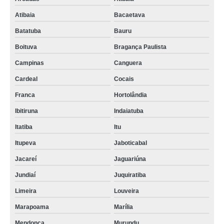
Atibaia
Bacaetava
Batatuba
Bauru
Boituva
Bragança Paulista
Campinas
Canguera
Cardeal
Cocais
Franca
Hortolândia
Ibitiruna
Indaiatuba
Itatiba
Itu
Itupeva
Jaboticabal
Jacareí
Jaguariúna
Jundiaí
Juquiratiba
Limeira
Louveira
Marapoama
Marília
Mendonça
Murundu