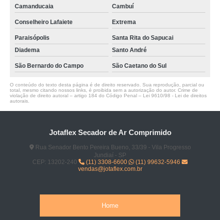
Camanducaia
Cambuí
Conselheiro Lafaiete
Extrema
Paraisópolis
Santa Rita do Sapucai
Diadema
Santo André
São Bernardo do Campo
São Caetano do Sul
O conteúdo do texto desta página é de direito reservado. Sua reprodução, parcial ou
total, mesmo citando nossos links, é proibida sem a autorização do autor. Crime de
violação de direito autoral – artigo 184 do Código Penal –
Lei 9610/98 - Lei de direitos
autorais
.
Jotaflex Secador de Ar Comprimido
Rua Senador Bento Pereira Bueno, 33/39 - Vila Progresso
Jundiaí - SP
CEP: 13202-240
(11) 3308-6600
(11) 99632-5946
vendas@jotaflex.com.br
Home