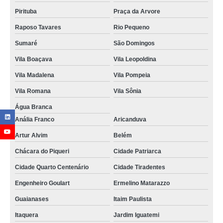
Pirituba
Praça da Arvore
Raposo Tavares
Rio Pequeno
Sumaré
São Domingos
Vila Boaçava
Vila Leopoldina
Vila Madalena
Vila Pompeia
Vila Romana
Vila Sônia
Água Branca
Anália Franco
Aricanduva
Artur Alvim
Belém
Chácara do Piqueri
Cidade Patriarca
Cidade Quarto Centenário
Cidade Tiradentes
Engenheiro Goulart
Ermelino Matarazzo
Guaianases
Itaim Paulista
Itaquera
Jardim Iguatemi