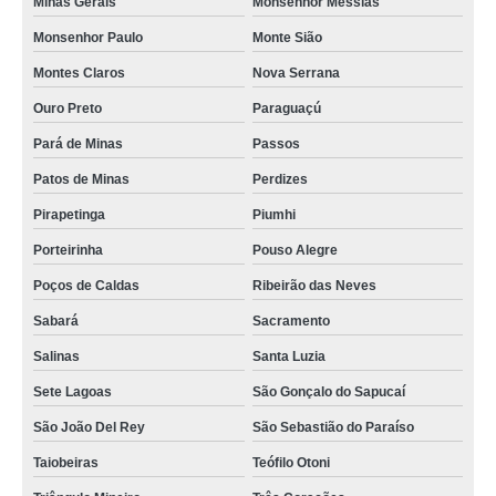
Minas Gerais
Monsenhor Messias
Monsenhor Paulo
Monte Sião
Montes Claros
Nova Serrana
Ouro Preto
Paraguaçú
Pará de Minas
Passos
Patos de Minas
Perdizes
Pirapetinga
Piumhi
Porteirinha
Pouso Alegre
Poços de Caldas
Ribeirão das Neves
Sabará
Sacramento
Salinas
Santa Luzia
Sete Lagoas
São Gonçalo do Sapucaí
São João Del Rey
São Sebastião do Paraíso
Taiobeiras
Teófilo Otoni