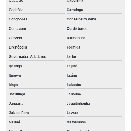
Caparaó
Capelinha
Capitólio
Caratinga
Congonhas
Conselheiro Pena
Contagem
Cordisburgo
Curvelo
Diamantina
Divinópolis
Formiga
Governador Valadares
Ibirité
Ipatinga
Itajubá
Itapeva
Itaúna
Itinga
Ituiutaba
Jacutinga
Janaúba
Januária
Jequitinhonha
Juiz de Fora
Lavras
Mariaé
Matosinhos