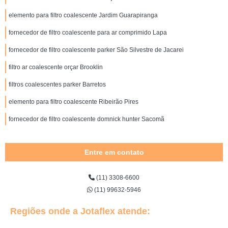
elemento para filtro coalescente Jardim Guarapiranga
fornecedor de filtro coalescente para ar comprimido Lapa
fornecedor de filtro coalescente parker São Silvestre de Jacarei
filtro ar coalescente orçar Brooklin
filtros coalescentes parker Barretos
elemento para filtro coalescente Ribeirão Pires
fornecedor de filtro coalescente domnick hunter Sacomã
Entre em contato
(11) 3308-6600
(11) 99632-5946
Regiões onde a Jotaflex atende: