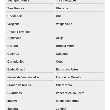
Triângulo Mineiro
Três Corações
Três Pontas
Uberaba
Uberlândia
Ubá
Varginha
Vespasiano
Águas Formosas
Alphaville
Arujá
Barueri
Biritiba Mirim
Caieiras
Cajamar
Carapicuíba
Cotia
Embu Guaçú
Embu das Artes
Ferraz de Vasconcelos
Francisco Morato
Franco da Rocha
Guararema
Guarulhos
Itapecerica da Serra
Itapevi
Itaquaquecetuba
Jandira
Jundiaí