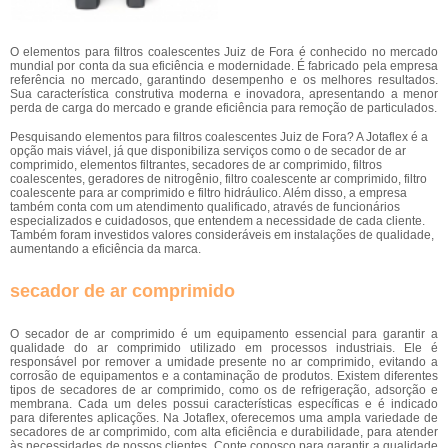
O elementos para filtros coalescentes Juiz de Fora é conhecido no mercado
mundial por conta da sua eficiência e modernidade. É fabricado pela empresa
referência no mercado, garantindo desempenho e os melhores resultados.
Sua característica construtiva moderna e inovadora, apresentando a menor
perda de carga do mercado e grande eficiência para remoção de particulados.
Pesquisando elementos para filtros coalescentes Juiz de Fora? A Jotaflex é a
opção mais viável, já que disponibiliza serviços como o de secador de ar
comprimido, elementos filtrantes, secadores de ar comprimido, filtros
coalescentes, geradores de nitrogênio, filtro coalescente ar comprimido, filtro
coalescente para ar comprimido e filtro hidráulico. Além disso, a empresa
também conta com um atendimento qualificado, através de funcionários
especializados e cuidadosos, que entendem a necessidade de cada cliente.
Também foram investidos valores consideráveis em instalações de qualidade,
aumentando a eficiência da marca.
secador de ar comprimido
O secador de ar comprimido é um equipamento essencial para garantir a
qualidade do ar comprimido utilizado em processos industriais. Ele é
responsável por remover a umidade presente no ar comprimido, evitando a
corrosão de equipamentos e a contaminação de produtos. Existem diferentes
tipos de secadores de ar comprimido, como os de refrigeração, adsorção e
membrana. Cada um deles possui características específicas e é indicado
para diferentes aplicações. Na Jotaflex, oferecemos uma ampla variedade de
secadores de ar comprimido, com alta eficiência e durabilidade, para atender
às necessidades de nossos clientes. Conte conosco para garantir a qualidade