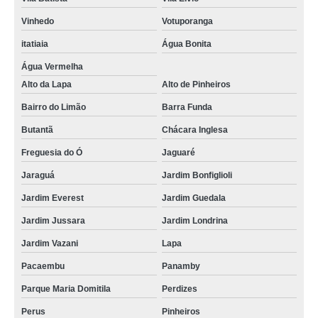
Vinhedo
Votuporanga
itatiaia
Água Bonita
Água Vermelha
Alto da Lapa
Alto de Pinheiros
Bairro do Limão
Barra Funda
Butantã
Chácara Inglesa
Freguesia do Ó
Jaguaré
Jaraguá
Jardim Bonfiglioli
Jardim Everest
Jardim Guedala
Jardim Jussara
Jardim Londrina
Jardim Vazani
Lapa
Pacaembu
Panamby
Parque Maria Domitila
Perdizes
Perus
Pinheiros