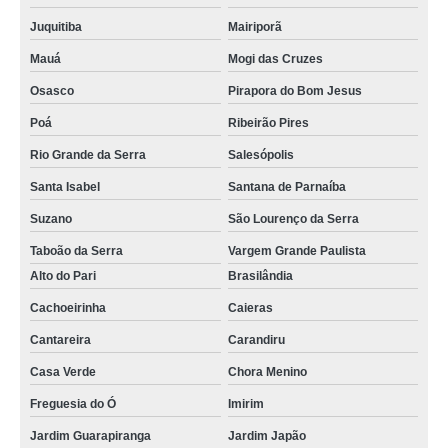
Juquitiba
Mairiporã
Mauá
Mogi das Cruzes
Osasco
Pirapora do Bom Jesus
Poá
Ribeirão Pires
Rio Grande da Serra
Salesópolis
Santa Isabel
Santana de Parnaíba
Suzano
São Lourenço da Serra
Taboão da Serra
Vargem Grande Paulista
Alto do Pari
Brasilândia
Cachoeirinha
Caieras
Cantareira
Carandiru
Casa Verde
Chora Menino
Freguesia do Ó
Imirim
Jardim Guarapiranga
Jardim Japão