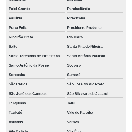
Paiol Grande
Paraisolândia
Paulínia
Piracicaba
Porto Feliz
Presidente Prudente
Ribeirão Preto
Rio Claro
Salto
Santa Rita do Ribeira
Santa Teresinha de Piracicaba
Santo Antônio Paulista
Santo Antônio da Posse
Socorro
Sorocaba
Sumaré
São Carlos
São José do Rio Preto
São José dos Campos
São Silvestre de Jacarei
Tanquinho
Tatuí
Taubaté
Vale do Paraíba
Valinhos
Verava
Vila Batista
Vila Élvio