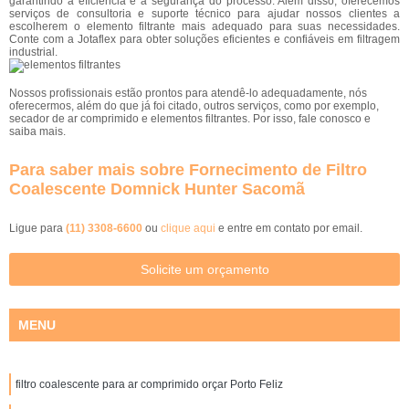
garantindo a eficiência e a segurança do processo. Além disso, oferecemos
serviços de consultoria e suporte técnico para ajudar nossos clientes a
escolherem o elemento filtrante mais adequado para suas necessidades.
Conte com a Jotaflex para obter soluções eficientes e confiáveis em filtragem
industrial.
Nossos profissionais estão prontos para atendê-lo adequadamente, nós
oferecermos, além do que já foi citado, outros serviços, como por exemplo,
secador de ar comprimido e elementos filtrantes. Por isso, fale conosco e
saiba mais.
Para saber mais sobre Fornecimento de Filtro
Coalescente Domnick Hunter Sacomã
Ligue para
(11) 3308-6600
ou
clique aqui
e entre em contato por email.
Solicite um orçamento
MENU
filtro coalescente para ar comprimido orçar Porto Feliz