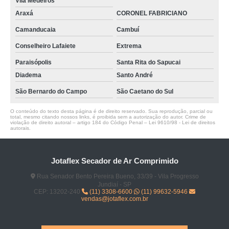
Vila Medeiros
Araxá
CORONEL FABRICIANO
Camanducaia
Cambuí
Conselheiro Lafaiete
Extrema
Paraisópolis
Santa Rita do Sapucai
Diadema
Santo André
São Bernardo do Campo
São Caetano do Sul
O conteúdo do texto desta página é de direito reservado. Sua reprodução, parcial ou
total, mesmo citando nossos links, é proibida sem a autorização do autor. Crime de
violação de direito autoral – artigo 184 do Código Penal –
Lei 9610/98 - Lei de direitos
autorais
.
Jotaflex Secador de Ar Comprimido
Rua Senador Bento Pereira Bueno, 33/39 - Vila Progresso
Jundiaí - SP
CEP: 13202-240
(11) 3308-6600
(11) 99632-5946
vendas@jotaflex.com.br