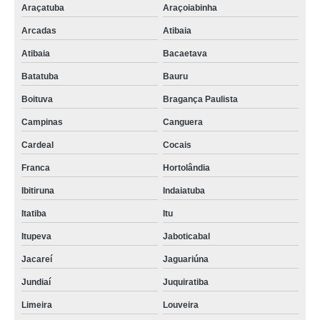
Araçatuba
Araçoiabinha
Arcadas
Atibaia
Atibaia
Bacaetava
Batatuba
Bauru
Boituva
Bragança Paulista
Campinas
Canguera
Cardeal
Cocais
Franca
Hortolândia
Ibitiruna
Indaiatuba
Itatiba
Itu
Itupeva
Jaboticabal
Jacareí
Jaguariúna
Jundiaí
Juquiratiba
Limeira
Louveira