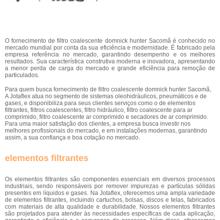
O fornecimento de filtro coalescente domnick hunter Sacomã é conhecido no
mercado mundial por conta da sua eficiência e modernidade. É fabricado pela
empresa referência no mercado, garantindo desempenho e os melhores
resultados. Sua característica construtiva moderna e inovadora, apresentando
a menor perda de carga do mercado e grande eficiência para remoção de
particulados.
Para quem busca fornecimento de filtro coalescente domnick hunter Sacomã,
A Jotaflex atua no segmento de sistemas oleohidráulicos, pneumáticos e de
gases, e disponibiliza para seus clientes serviços como o de elementos
filtrantes, filtros coalescentes, filtro hidráulico, filtro coalescente para ar
comprimido, filtro coalescente ar comprimido e secadores de ar comprimido.
Para uma maior satisfação dos clientes, a empresa busca investir nos
melhores profissionais do mercado, e em instalações modernas, garantindo
assim, a sua confiança e boa cotação no mercado.
elementos filtrantes
Os elementos filtrantes são componentes essenciais em diversos processos
industriais, sendo responsáveis por remover impurezas e partículas sólidas
presentes em líquidos e gases. Na Jotaflex, oferecemos uma ampla variedade
de elementos filtrantes, incluindo cartuchos, bolsas, discos e telas, fabricados
com materiais de alta qualidade e durabilidade. Nossos elementos filtrantes
são projetados para atender às necessidades específicas de cada aplicação,