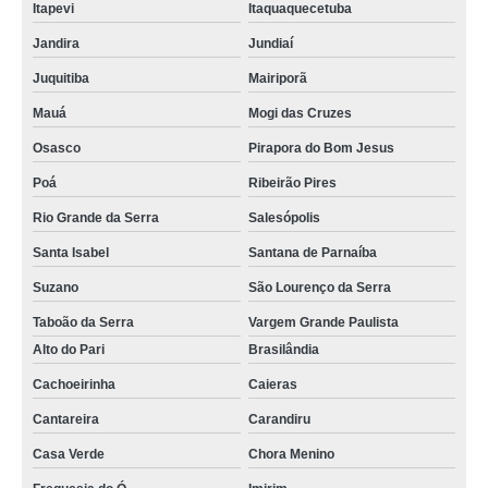
Itapevi
Itaquaquecetuba
Jandira
Jundiaí
Juquitiba
Mairiporã
Mauá
Mogi das Cruzes
Osasco
Pirapora do Bom Jesus
Poá
Ribeirão Pires
Rio Grande da Serra
Salesópolis
Santa Isabel
Santana de Parnaíba
Suzano
São Lourenço da Serra
Taboão da Serra
Vargem Grande Paulista
Alto do Pari
Brasilândia
Cachoeirinha
Caieras
Cantareira
Carandiru
Casa Verde
Chora Menino