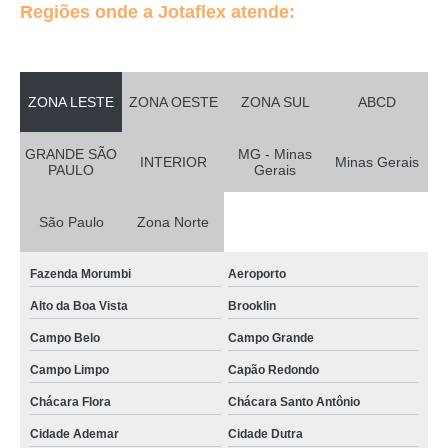
Regiões onde a Jotaflex atende:
ZONA LESTE
ZONA OESTE
ZONA SUL
ABCD
GRANDE SÃO
MG - Minas
INTERIOR
Minas Gerais
PAULO
Gerais
São Paulo
Zona Norte
Fazenda Morumbi
Aeroporto
Alto da Boa Vista
Brooklin
Campo Belo
Campo Grande
Campo Limpo
Capão Redondo
Chácara Flora
Chácara Santo Antônio
Cidade Ademar
Cidade Dutra