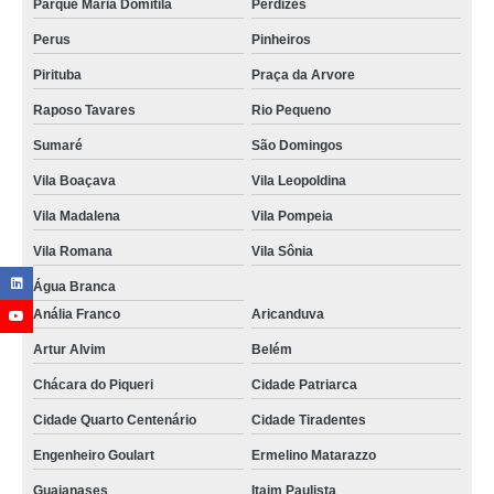
Parque Maria Domitila
Perdizes
Perus
Pinheiros
Pirituba
Praça da Arvore
Raposo Tavares
Rio Pequeno
Sumaré
São Domingos
Vila Boaçava
Vila Leopoldina
Vila Madalena
Vila Pompeia
Vila Romana
Vila Sônia
Água Branca
Anália Franco
Aricanduva
Artur Alvim
Belém
Chácara do Piqueri
Cidade Patriarca
Cidade Quarto Centenário
Cidade Tiradentes
Engenheiro Goulart
Ermelino Matarazzo
Guaianases
Itaim Paulista