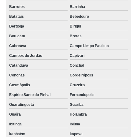
Barretos
Barrinha
Batatais
Bebedouro
Bertioga
Birigui
Botucatu
Brotas
Cabreúva
Campo Limpo Paulista
Campos do Jordão
Capivari
Catanduva
Conchal
Conchas
Cordeirópolis
Cosmópolis
Cruzeiro
Espírito Santo do Pinhal
Fernandópolis
Guaratinguetá
Guariba
Guaíra
Holambra
Ibitinga
Ibiúna
Itanhaém
Itapeva