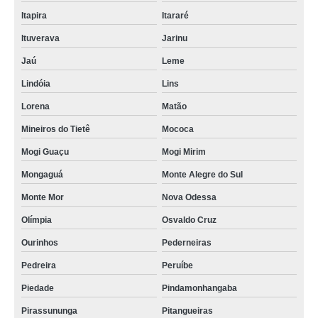
Itapira
Itararé
Ituverava
Jarinu
Jaú
Leme
Lindóia
Lins
Lorena
Matão
Mineiros do Tietê
Mococa
Mogi Guaçu
Mogi Mirim
Mongaguá
Monte Alegre do Sul
Monte Mor
Nova Odessa
Olímpia
Osvaldo Cruz
Ourinhos
Pederneiras
Pedreira
Peruíbe
Piedade
Pindamonhangaba
Pirassununga
Pitangueiras