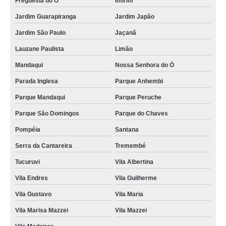
Freguesia do Ó
Imirim
Jardim Guarapiranga
Jardim Japão
Jardim São Paulo
Jaçanã
Lauzane Paulista
Limão
Mandaqui
Nossa Senhora do Ó
Parada Inglesa
Parque Anhembi
Parque Mandaqui
Parque Peruche
Parque São Domingos
Parque do Chaves
Pompéia
Santana
Serra da Cantareira
Tremembé
Tucuruvi
Vila Albertina
Vila Endres
Vila Guilherme
Vila Gustavo
Vila Maria
Vila Marisa Mazzei
Vila Mazzei