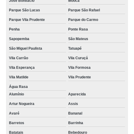
José Bonifácio
Mooca
Parque São Lucas
Parque São Rafael
Parque Vila Prudente
Parque do Carmo
Penha
Ponte Rasa
Sapopemba
São Mateus
São Miguel Paulista
Tatuapé
Vila Carrão
Vila Curuçá
Vila Esperança
Vila Formosa
Vila Matilde
Vila Prudente
Água Rasa
Alumínio
Aparecida
Artur Nogueira
Assis
Avaré
Bananal
Barretos
Barrinha
Batatais
Bebedouro