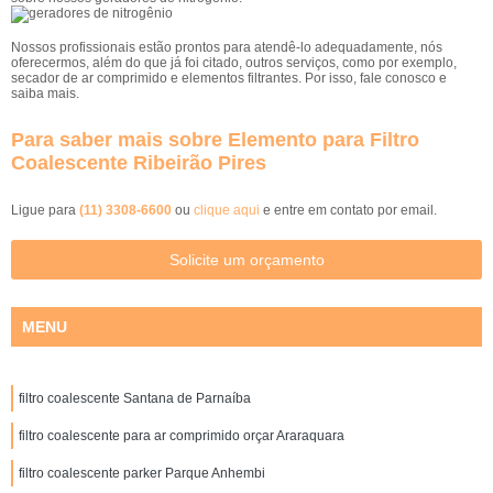
Nossos profissionais estão prontos para atendê-lo adequadamente, nós
oferecermos, além do que já foi citado, outros serviços, como por exemplo,
secador de ar comprimido e elementos filtrantes. Por isso, fale conosco e
saiba mais.
Para saber mais sobre Elemento para Filtro
Coalescente Ribeirão Pires
Ligue para
(11) 3308-6600
ou
clique aqui
e entre em contato por email.
Solicite um orçamento
MENU
filtro coalescente Santana de Parnaíba
filtro coalescente para ar comprimido orçar Araraquara
filtro coalescente parker Parque Anhembi