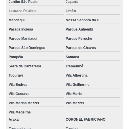
Jardim São Paulo
Jaçanã
Lauzane Paulista
Limão
Mandaqui
Nossa Senhora do Ó
Parada Inglesa
Parque Anhembi
Parque Mandaqui
Parque Peruche
Parque São Domingos
Parque do Chaves
Pompéia
Santana
Serra da Cantareira
Tremembé
Tucuruvi
Vila Albertina
Vila Endres
Vila Guilherme
Vila Gustavo
Vila Maria
Vila Marisa Mazzei
Vila Mazzei
Vila Medeiros
Araxá
CORONEL FABRICIANO
Camanducaia
Cambuí