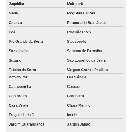
Juquitiba
Mairiporã
Mauá
Mogi das Cruzes
Osasco
Pirapora do Bom Jesus
Poá
Ribeirão Pires
Rio Grande da Serra
Salesópolis
Santa Isabel
Santana de Parnaíba
Suzano
São Lourenço da Serra
Taboão da Serra
Vargem Grande Paulista
Alto do Pari
Brasilândia
Cachoeirinha
Caieras
Cantareira
Carandiru
Casa Verde
Chora Menino
Freguesia do Ó
Imirim
Jardim Guarapiranga
Jardim Japão