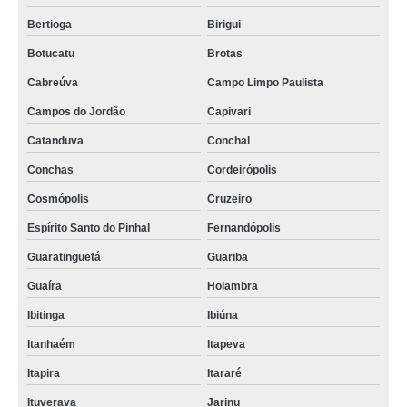
Bertioga
Birigui
Botucatu
Brotas
Cabreúva
Campo Limpo Paulista
Campos do Jordão
Capivari
Catanduva
Conchal
Conchas
Cordeirópolis
Cosmópolis
Cruzeiro
Espírito Santo do Pinhal
Fernandópolis
Guaratinguetá
Guariba
Guaíra
Holambra
Ibitinga
Ibiúna
Itanhaém
Itapeva
Itapira
Itararé
Ituverava
Jarinu