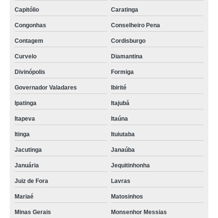
Capitólio
Caratinga
Congonhas
Conselheiro Pena
Contagem
Cordisburgo
Curvelo
Diamantina
Divinópolis
Formiga
Governador Valadares
Ibirité
Ipatinga
Itajubá
Itapeva
Itaúna
Itinga
Ituiutaba
Jacutinga
Janaúba
Januária
Jequitinhonha
Juiz de Fora
Lavras
Mariaé
Matosinhos
Minas Gerais
Monsenhor Messias