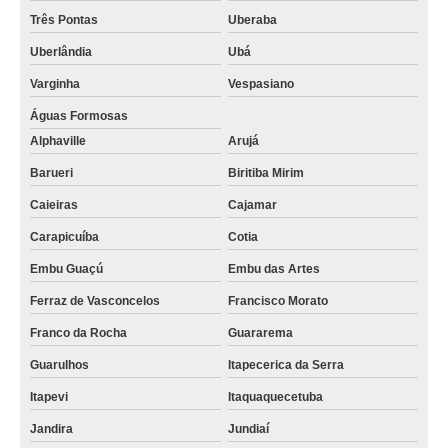
Três Pontas
Uberaba
Uberlândia
Ubá
Varginha
Vespasiano
Águas Formosas
Alphaville
Arujá
Barueri
Biritiba Mirim
Caieiras
Cajamar
Carapicuíba
Cotia
Embu Guaçú
Embu das Artes
Ferraz de Vasconcelos
Francisco Morato
Franco da Rocha
Guararema
Guarulhos
Itapecerica da Serra
Itapevi
Itaquaquecetuba
Jandira
Jundiaí