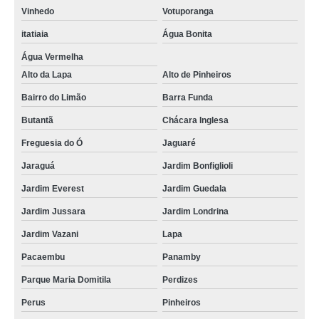
Vinhedo
Votuporanga
itatiaia
Água Bonita
Água Vermelha
Alto da Lapa
Alto de Pinheiros
Bairro do Limão
Barra Funda
Butantã
Chácara Inglesa
Freguesia do Ó
Jaguaré
Jaraguá
Jardim Bonfiglioli
Jardim Everest
Jardim Guedala
Jardim Jussara
Jardim Londrina
Jardim Vazani
Lapa
Pacaembu
Panamby
Parque Maria Domitila
Perdizes
Perus
Pinheiros