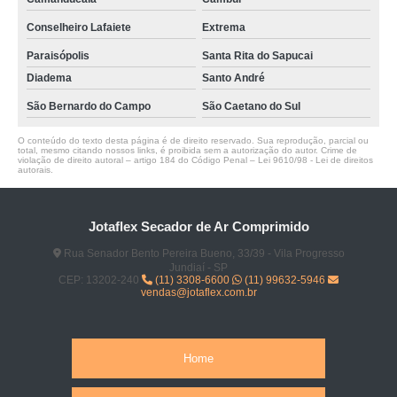
Conselheiro Lafaiete
Extrema
Paraisópolis
Santa Rita do Sapucai
Diadema
Santo André
São Bernardo do Campo
São Caetano do Sul
O conteúdo do texto desta página é de direito reservado. Sua reprodução, parcial ou
total, mesmo citando nossos links, é proibida sem a autorização do autor. Crime de
violação de direito autoral – artigo 184 do Código Penal –
Lei 9610/98 - Lei de direitos
autorais
.
Jotaflex Secador de Ar Comprimido
Rua Senador Bento Pereira Bueno, 33/39 - Vila Progresso
Jundiaí - SP
CEP: 13202-240
(11) 3308-6600
(11) 99632-5946
vendas@jotaflex.com.br
Home