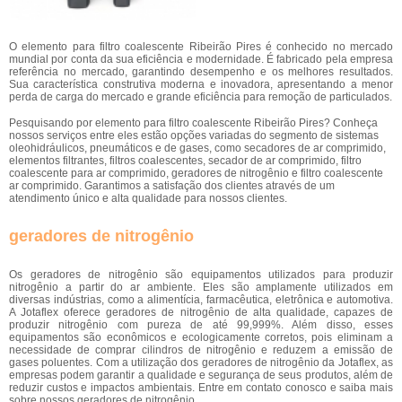
O elemento para filtro coalescente Ribeirão Pires é conhecido no mercado
mundial por conta da sua eficiência e modernidade. É fabricado pela empresa
referência no mercado, garantindo desempenho e os melhores resultados.
Sua característica construtiva moderna e inovadora, apresentando a menor
perda de carga do mercado e grande eficiência para remoção de particulados.
Pesquisando por elemento para filtro coalescente Ribeirão Pires? Conheça
nossos serviços entre eles estão opções variadas do segmento de sistemas
oleohidráulicos, pneumáticos e de gases, como secadores de ar comprimido,
elementos filtrantes, filtros coalescentes, secador de ar comprimido, filtro
coalescente para ar comprimido, geradores de nitrogênio e filtro coalescente
ar comprimido. Garantimos a satisfação dos clientes através de um
atendimento único e alta qualidade para nossos clientes.
geradores de nitrogênio
Os geradores de nitrogênio são equipamentos utilizados para produzir
nitrogênio a partir do ar ambiente. Eles são amplamente utilizados em
diversas indústrias, como a alimentícia, farmacêutica, eletrônica e automotiva.
A Jotaflex oferece geradores de nitrogênio de alta qualidade, capazes de
produzir nitrogênio com pureza de até 99,999%. Além disso, esses
equipamentos são econômicos e ecologicamente corretos, pois eliminam a
necessidade de comprar cilindros de nitrogênio e reduzem a emissão de
gases poluentes. Com a utilização dos geradores de nitrogênio da Jotaflex, as
empresas podem garantir a qualidade e segurança de seus produtos, além de
reduzir custos e impactos ambientais. Entre em contato conosco e saiba mais
sobre nossos geradores de nitrogênio.