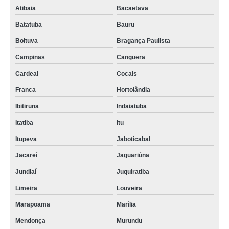
Atibaia
Bacaetava
Batatuba
Bauru
Boituva
Bragança Paulista
Campinas
Canguera
Cardeal
Cocais
Franca
Hortolândia
Ibitiruna
Indaiatuba
Itatiba
Itu
Itupeva
Jaboticabal
Jacareí
Jaguariúna
Jundiaí
Juquiratiba
Limeira
Louveira
Marapoama
Marília
Mendonça
Murundu