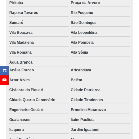
Pirituba
Praça da Arvore
Raposo Tavares
Rio Pequeno
Sumaré
São Domingos
Vila Boaçava
Vila Leopoldina
Vila Madalena
Vila Pompeia
Vila Romana
Vila Sônia
Água Branca
Anália Franco
Aricanduva
Artur Alvim
Belém
Chácara do Piqueri
Cidade Patriarca
Cidade Quarto Centenário
Cidade Tiradentes
Engenheiro Goulart
Ermelino Matarazzo
Guaianases
Itaim Paulista
Itaquera
Jardim Iguatemi