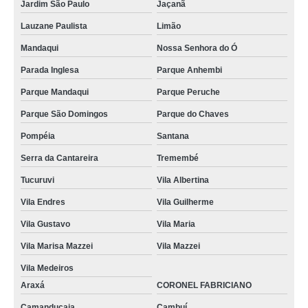
Jardim São Paulo
Jaçanã
Lauzane Paulista
Limão
Mandaqui
Nossa Senhora do Ó
Parada Inglesa
Parque Anhembi
Parque Mandaqui
Parque Peruche
Parque São Domingos
Parque do Chaves
Pompéia
Santana
Serra da Cantareira
Tremembé
Tucuruvi
Vila Albertina
Vila Endres
Vila Guilherme
Vila Gustavo
Vila Maria
Vila Marisa Mazzei
Vila Mazzei
Vila Medeiros
Araxá
CORONEL FABRICIANO
Camanducaia
Cambuí