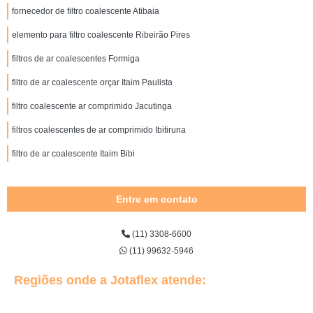
fornecedor de filtro coalescente Atibaia
elemento para filtro coalescente Ribeirão Pires
filtros de ar coalescentes Formiga
filtro de ar coalescente orçar Itaim Paulista
filtro coalescente ar comprimido Jacutinga
filtros coalescentes de ar comprimido Ibitiruna
filtro de ar coalescente Itaim Bibi
Entre em contato
(11) 3308-6600
(11) 99632-5946
Regiões onde a Jotaflex atende: