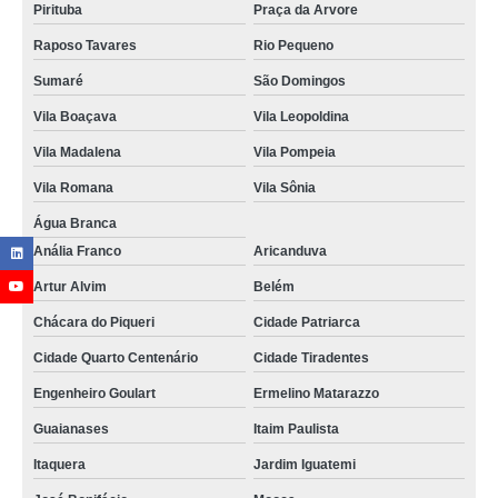
Pirituba
Praça da Arvore
Raposo Tavares
Rio Pequeno
Sumaré
São Domingos
Vila Boaçava
Vila Leopoldina
Vila Madalena
Vila Pompeia
Vila Romana
Vila Sônia
Água Branca
Anália Franco
Aricanduva
Artur Alvim
Belém
Chácara do Piqueri
Cidade Patriarca
Cidade Quarto Centenário
Cidade Tiradentes
Engenheiro Goulart
Ermelino Matarazzo
Guaianases
Itaim Paulista
Itaquera
Jardim Iguatemi