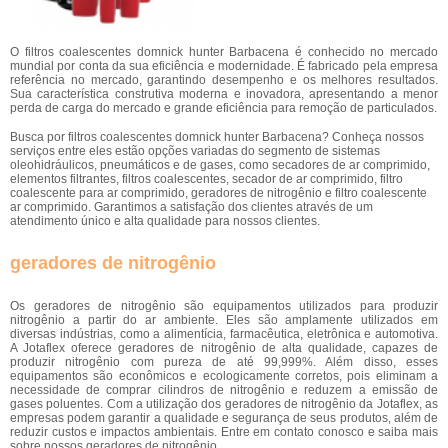
O filtros coalescentes domnick hunter Barbacena é conhecido no mercado
mundial por conta da sua eficiência e modernidade. É fabricado pela empresa
referência no mercado, garantindo desempenho e os melhores resultados.
Sua característica construtiva moderna e inovadora, apresentando a menor
perda de carga do mercado e grande eficiência para remoção de particulados.
Busca por filtros coalescentes domnick hunter Barbacena? Conheça nossos
serviços entre eles estão opções variadas do segmento de sistemas
oleohidráulicos, pneumáticos e de gases, como secadores de ar comprimido,
elementos filtrantes, filtros coalescentes, secador de ar comprimido, filtro
coalescente para ar comprimido, geradores de nitrogênio e filtro coalescente
ar comprimido. Garantimos a satisfação dos clientes através de um
atendimento único e alta qualidade para nossos clientes.
geradores de nitrogênio
Os geradores de nitrogênio são equipamentos utilizados para produzir
nitrogênio a partir do ar ambiente. Eles são amplamente utilizados em
diversas indústrias, como a alimentícia, farmacêutica, eletrônica e automotiva.
A Jotaflex oferece geradores de nitrogênio de alta qualidade, capazes de
produzir nitrogênio com pureza de até 99,999%. Além disso, esses
equipamentos são econômicos e ecologicamente corretos, pois eliminam a
necessidade de comprar cilindros de nitrogênio e reduzem a emissão de
gases poluentes. Com a utilização dos geradores de nitrogênio da Jotaflex, as
empresas podem garantir a qualidade e segurança de seus produtos, além de
reduzir custos e impactos ambientais. Entre em contato conosco e saiba mais
sobre nossos geradores de nitrogênio.