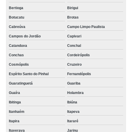
Bertioga
Birigui
Botucatu
Brotas
Cabreúva
Campo Limpo Paulista
Campos do Jordão
Capivari
Catanduva
Conchal
Conchas
Cordeirópolis
Cosmópolis
Cruzeiro
Espírito Santo do Pinhal
Fernandópolis
Guaratinguetá
Guariba
Guaíra
Holambra
Ibitinga
Ibiúna
Itanhaém
Itapeva
Itapira
Itararé
Ituverava
Jarinu