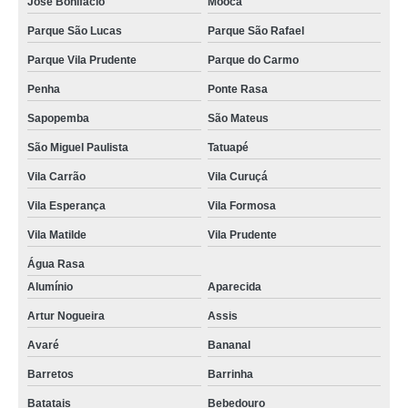
José Bonifácio
Mooca
Parque São Lucas
Parque São Rafael
Parque Vila Prudente
Parque do Carmo
Penha
Ponte Rasa
Sapopemba
São Mateus
São Miguel Paulista
Tatuapé
Vila Carrão
Vila Curuçá
Vila Esperança
Vila Formosa
Vila Matilde
Vila Prudente
Água Rasa
Alumínio
Aparecida
Artur Nogueira
Assis
Avaré
Bananal
Barretos
Barrinha
Batatais
Bebedouro