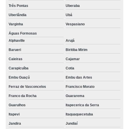
Três Pontas
Uberaba
Uberlândia
Ubá
Varginha
Vespasiano
Águas Formosas
Alphaville
Arujá
Barueri
Biritiba Mirim
Caieiras
Cajamar
Carapicuíba
Cotia
Embu Guaçú
Embu das Artes
Ferraz de Vasconcelos
Francisco Morato
Franco da Rocha
Guararema
Guarulhos
Itapecerica da Serra
Itapevi
Itaquaquecetuba
Jandira
Jundiaí