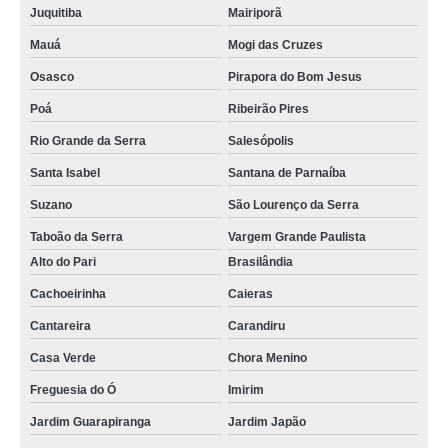
Juquitiba
Mairiporã
Mauá
Mogi das Cruzes
Osasco
Pirapora do Bom Jesus
Poá
Ribeirão Pires
Rio Grande da Serra
Salesópolis
Santa Isabel
Santana de Parnaíba
Suzano
São Lourenço da Serra
Taboão da Serra
Vargem Grande Paulista
Alto do Pari
Brasilândia
Cachoeirinha
Caieras
Cantareira
Carandiru
Casa Verde
Chora Menino
Freguesia do Ó
Imirim
Jardim Guarapiranga
Jardim Japão