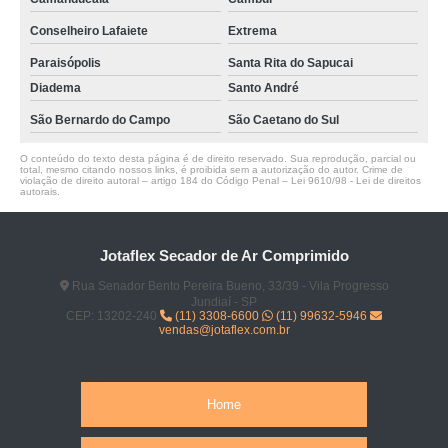
Conselheiro Lafaiete
Extrema
Paraisópolis
Santa Rita do Sapucai
Diadema
Santo André
São Bernardo do Campo
São Caetano do Sul
O conteúdo do texto desta página é de direito reservado. Sua reprodução, parcial ou
total, mesmo citando nossos links, é proibida sem a autorização do autor. Crime de
violação de direito autoral – artigo 184 do Código Penal –
Lei 9610/98 - Lei de direitos
autorais
.
Jotaflex Secador de Ar Comprimido
Rua Senador Bento Pereira Bueno, 33/39 - Vila Progresso
Jundiaí - SP
CEP: 13202-240
(11) 3308-6600
(11) 99632-5946
vendas@jotaflex.com.br
Home