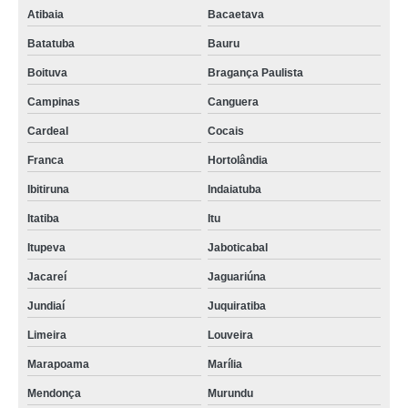
Atibaia
Bacaetava
Batatuba
Bauru
Boituva
Bragança Paulista
Campinas
Canguera
Cardeal
Cocais
Franca
Hortolândia
Ibitiruna
Indaiatuba
Itatiba
Itu
Itupeva
Jaboticabal
Jacareí
Jaguariúna
Jundiaí
Juquiratiba
Limeira
Louveira
Marapoama
Marília
Mendonça
Murundu