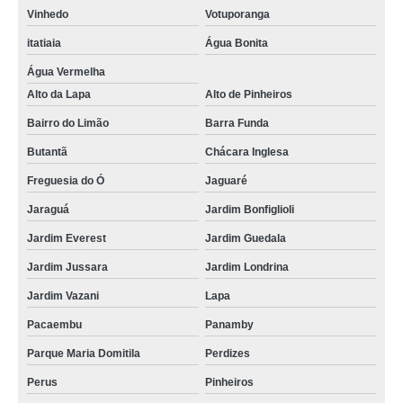
Vinhedo
Votuporanga
itatiaia
Água Bonita
Água Vermelha
Alto da Lapa
Alto de Pinheiros
Bairro do Limão
Barra Funda
Butantã
Chácara Inglesa
Freguesia do Ó
Jaguaré
Jaraguá
Jardim Bonfiglioli
Jardim Everest
Jardim Guedala
Jardim Jussara
Jardim Londrina
Jardim Vazani
Lapa
Pacaembu
Panamby
Parque Maria Domitila
Perdizes
Perus
Pinheiros