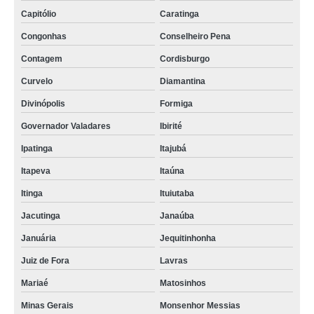
Capitólio
Caratinga
Congonhas
Conselheiro Pena
Contagem
Cordisburgo
Curvelo
Diamantina
Divinópolis
Formiga
Governador Valadares
Ibirité
Ipatinga
Itajubá
Itapeva
Itaúna
Itinga
Ituiutaba
Jacutinga
Janaúba
Januária
Jequitinhonha
Juiz de Fora
Lavras
Mariaé
Matosinhos
Minas Gerais
Monsenhor Messias