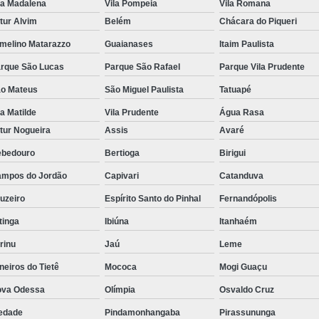
la Madalena
Vila Pompeia
Vila Romana
tur Alvim
Belém
Chácara do Piqueri
melino Matarazzo
Guaianases
Itaim Paulista
rque São Lucas
Parque São Rafael
Parque Vila Prudente
o Mateus
São Miguel Paulista
Tatuapé
la Matilde
Vila Prudente
Água Rasa
tur Nogueira
Assis
Avaré
bedouro
Bertioga
Birigui
mpos do Jordão
Capivari
Catanduva
uzeiro
Espírito Santo do Pinhal
Fernandópolis
itinga
Ibiúna
Itanhaém
rinu
Jaú
Leme
neiros do Tietê
Mococa
Mogi Guaçu
va Odessa
Olímpia
Osvaldo Cruz
edade
Pindamonhangaba
Pirassununga