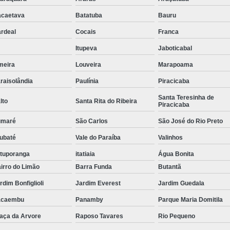
Tubulação para Ar Comprimido em
caetava
Batatuba
Bauru
rdeal
Cocais
Franca
Itupeva
Jaboticabal
meira
Louveira
Marapoama
raisolândia
Paulínia
Piracicaba
Santa Teresinha de
lto
Santa Rita do Ribeira
Piracicaba
umaré
São Carlos
São José do Rio Preto
ubaté
Vale do Paraíba
Valinhos
tuporanga
itatiaia
Água Bonita
irro do Limão
Barra Funda
Butantã
rdim Bonfiglioli
Jardim Everest
Jardim Guedala
acaembu
Panamby
Parque Maria Domitila
aça da Arvore
Raposo Tavares
Rio Pequeno