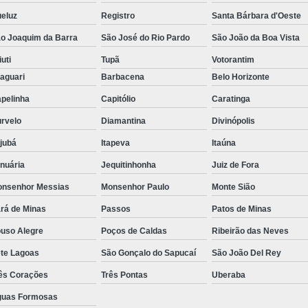
eluz
Registro
Santa Bárbara d'Oeste
o Joaquim da Barra
São José do Rio Pardo
São João da Boa Vista
iuti
Tupã
Votorantim
aguari
Barbacena
Belo Horizonte
pelinha
Capitólio
Caratinga
rvelo
Diamantina
Divinópolis
ajubá
Itapeva
Itaúna
nuária
Jequitinhonha
Juiz de Fora
nsenhor Messias
Monsenhor Paulo
Monte Sião
rá de Minas
Passos
Patos de Minas
uso Alegre
Poços de Caldas
Ribeirão das Neves
te Lagoas
São Gonçalo do Sapucaí
São João Del Rey
ês Corações
Três Pontas
Uberaba
uas Formosas