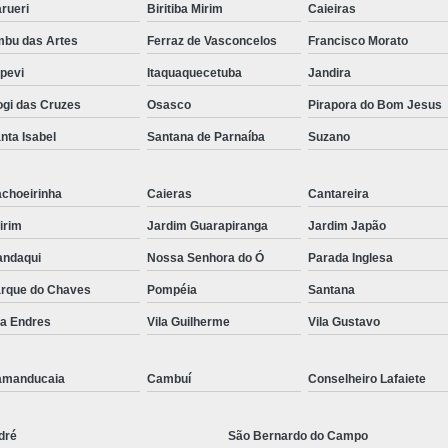
rueri
Biritiba Mirim
Caieiras
bu das Artes
Ferraz de Vasconcelos
Francisco Morato
apevi
Itaquaquecetuba
Jandira
gi das Cruzes
Osasco
Pirapora do Bom Jesus
nta Isabel
Santana de Parnaíba
Suzano
choeirinha
Caieras
Cantareira
irim
Jardim Guarapiranga
Jardim Japão
ndaqui
Nossa Senhora do Ó
Parada Inglesa
rque do Chaves
Pompéia
Santana
la Endres
Vila Guilherme
Vila Gustavo
amanducaia
Cambuí
Conselheiro Lafaiete
dré
São Bernardo do Campo