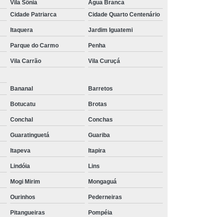
Vila Sônia
Água Branca
Cidade Patriarca
Cidade Quarto Centenário
Itaquera
Jardim Iguatemi
Parque do Carmo
Penha
Vila Carrão
Vila Curuçá
Bananal
Barretos
Botucatu
Brotas
Conchal
Conchas
Guaratinguetá
Guariba
Itapeva
Itapira
Lindóia
Lins
Mogi Mirim
Mongaguá
Ourinhos
Pederneiras
Pitangueiras
Pompéia