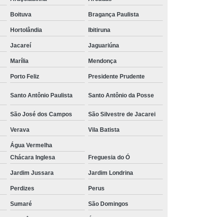
 Alumínio
Tubulação Transair em Alumínio
Boituva
Bragança Paulista
Hortolândia
Ibitiruna
Jacareí
Jaguariúna
Marília
Mendonça
Porto Feliz
Presidente Prudente
Santo Antônio Paulista
Santo Antônio da Posse
São José dos Campos
São Silvestre de Jacarei
Verava
Vila Batista
Água Vermelha
Chácara Inglesa
Freguesia do Ó
Jardim Jussara
Jardim Londrina
Perdizes
Perus
Sumaré
São Domingos