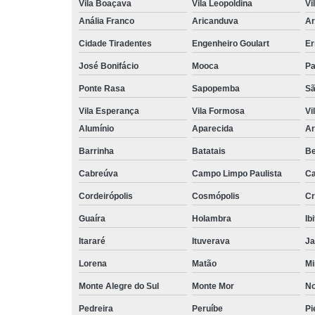
Vila Boaçava
Vila Leopoldina
Vi
Anália Franco
Aricanduva
Ar
Cidade Tiradentes
Engenheiro Goulart
Er
José Bonifácio
Mooca
Pa
Ponte Rasa
Sapopemba
Sã
Vila Esperança
Vila Formosa
Vi
Alumínio
Aparecida
Ar
Barrinha
Batatais
Be
Cabreúva
Campo Limpo Paulista
Ca
Cordeirópolis
Cosmópolis
Cr
Guaíra
Holambra
Ib
Itararé
Ituverava
Ja
Lorena
Matão
Mi
Monte Alegre do Sul
Monte Mor
No
Pedreira
Peruíbe
Pi