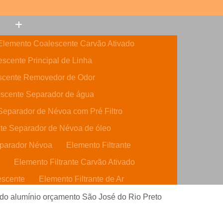
(11) 3308-6600
(11) 99632-5946
Elemento Coalescente Carvão Ativado
scente Principal de Linha
scente Removedor de Odor
scente Separador de água
eparador de Névoa com Pré Filtro
te Separador de Névoa de óleo
parador Névoa
Elemento Filtrante
o
Elemento Filtrante Carvão Ativado
escente
Elemento Filtrante de Ar
o Ativado
Elemento Filtrante de óleo
ido alumínio orçamento São José do Rio Preto
dráulico
Elemento Filtrante Parker