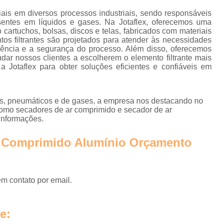
Instalação de Rede de Ar Compr
ais em diversos processos industriais, sendo responsáveis
Rede Ar Comprimi
esentes em líquidos e gases. Na Jotaflex, oferecemos uma
 cartuchos, bolsas, discos e telas, fabricados com materiais
Rede de Ar Comprimido Alumí
tos filtrantes são projetados para atender às necessidades
ciência e a segurança do processo. Além disso, oferecemos
Rede de Ar Comprimido Industri
udar nossos clientes a escolherem o elemento filtrante mais
Jotaflex para obter soluções eficientes e confiáveis em
Rede de Distribuição de Ar
Secador Ar Comprimido por 
os, pneumáticos e de gases, a empresa nos destacando no
Secador de Ar Comprimido Adsorç
omo secadores de ar comprimido e secador de ar
informações.
Secador de Ar Comprimido por Refri
Secador do Ar Comprim
r Comprimido Alumínio Orçamento
Secador para Linha de Ar Compri
Central de Tra
em contato por email.
Empresa de Tra
Estação de Tratamento de Ar 
e: