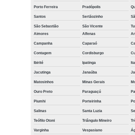
Porto Ferreira
Pradópolis
Qu
Santos
Sertãozinho
Sã
São Sebastião
São Vicente
Tu
Aimores
Alfenas
Ar
Campanha
Caparaó
Ca
Contagem
Cordisburgo
Cu
Ibirité
Ipatinga
It
Jacutinga
Janaúba
Ja
Matosinhos
Minas Gerais
Mo
Ouro Preto
Paraguaçú
Pa
Piumhi
Porteirinha
Po
Salinas
Santa Luzia
Se
Teófilo Otoni
Triângulo Mineiro
Tr
Varginha
Vespasiano
Ág