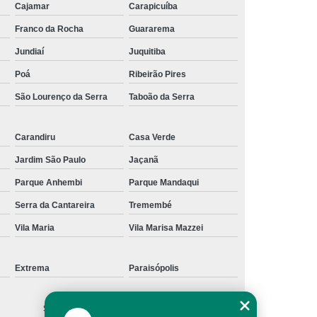
Cajamar
Carapicuíba
Franco da Rocha
Guararema
Jundiaí
Juquitiba
Poá
Ribeirão Pires
São Lourenço da Serra
Taboão da Serra
Carandiru
Casa Verde
Jardim São Paulo
Jaçanã
Parque Anhembi
Parque Mandaqui
Serra da Cantareira
Tremembé
Vila Maria
Vila Marisa Mazzei
Extrema
Paraisópolis
São Caetano do Sul