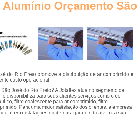
 Alumínio Orçamento São 
Elemento Filtrante Plissado
o
Filtro Hidráulico Absol
Filtro Hidráulico de Retorno
Filtro
o
Filtro Hidráulico Retorno
Fi
s
Filtros Hidráulicos Distribu
o
Elemento para Filtro Coalescente
Filtro Coalescente Ar Comprimi
sé do Rio Preto promove a distribuição de ar comprimido e
Filtro Coalescente Domnick Hunt
ente custo operacional.
Filtro Coalescente Parker
Filtr
São José do Rio Preto? A Jotaflex atua no segmento de
 e disponibiliza para seus clientes serviços como o de
Gerador de Nitrogênio com Mem
ráulico, filtro coalescente para ar comprimido, filtro
rimido. Para uma maior satisfação dos clientes, a empresa
Gerador de Nitrogênio Industria
cado, e em instalações modernas, garantindo assim, a sua
Gerador de Nitrogênio para
Gerador Nitrogênio
E