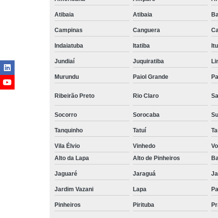
Atibaia
Atibaia
Ba
Campinas
Canguera
Ca
Indaiatuba
Itatiba
Itu
Jundiaí
Juquiratiba
Li
Murundu
Paiol Grande
Pa
Ribeirão Preto
Rio Claro
Sa
Socorro
Sorocaba
S
Tanquinho
Tatuí
Ta
Vila Élvio
Vinhedo
Vo
Alto da Lapa
Alto de Pinheiros
Ba
Jaguaré
Jaraguá
Ja
Jardim Vazani
Lapa
P
Pinheiros
Pirituba
Pr