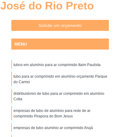
José do Rio Preto
Distribuidores de Filtros Hidráulicos
uto
Filtro Hidráulico de Pressão
 Hidráulico de Sucção
Filtro Hidráulico Parker
Solicite um orçamento
ltro óleo Hidráulico
Filtros Hidráulicos
MENU
idores
Filtros Hidráulicos Industriais
Filtro Ar Coalescente
Filtro Coalescente
tubos em alumínio para ar comprimido Itaim Paulista
do
Filtro Coalescente de Ar Comprimido
er
Filtro Coalescente para Ar Comprimido
tubo para ar comprimido em alumínio orçamento Parque
do Carmo
o de Ar Coalescente
Gerador de Nitrogênio
distribuidores de tubo para ar comprimido em alumínio
brana
Gerador de Nitrogênio de Indústrias
Cotia
l
Gerador de Nitrogênio para Indústrias
empresas de tubo de alumínio para rede de ar
comprimido Pirapora do Bom Jesus
 Pneus
Gerador de Nitrogênio Parker
empresas de tubo alumínio ar comprimido Arujá
squema de Rede de Ar Comprimido