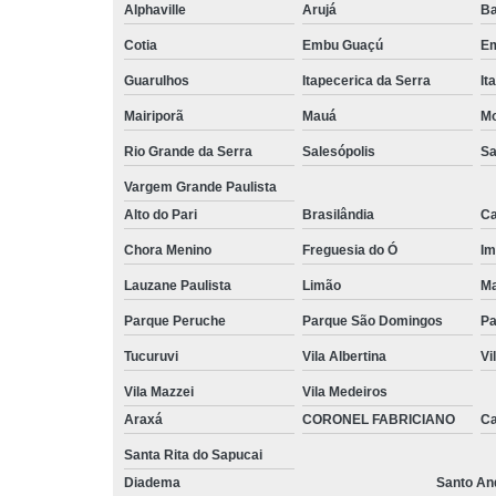
Alphaville
Arujá
Ba
Cotia
Embu Guaçú
Em
Guarulhos
Itapecerica da Serra
It
Mairiporã
Mauá
Mo
Rio Grande da Serra
Salesópolis
Sa
Vargem Grande Paulista
Alto do Pari
Brasilândia
Ca
Chora Menino
Freguesia do Ó
Im
Lauzane Paulista
Limão
Ma
Parque Peruche
Parque São Domingos
Pa
Tucuruvi
Vila Albertina
Vi
Vila Mazzei
Vila Medeiros
Araxá
CORONEL FABRICIANO
C
Santa Rita do Sapucai
Diadema
Santo An