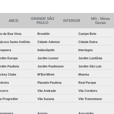
Tratamento de Ar Comprimido
Tratamento de Ar Comprimido
Tratamento do Ar Comprimido E
GRANDE SÃO
MG - Minas
ABCD
INTERIOR
PAULO
Gerais
Unidade de Tratamento de Ar C
to da Boa Vista
Brooklin
Campo Belo
Tubo Alumínio para Ar Comp
ácara Santo Antônio
Cidade Ademar
Cidade Dutra
Tubo de Alumínio Ar Comprimido
irapuera
Indianópolis
Interlagos
Tubo de Alumínio de Ar Comprim
rdim Europa
Jardim Leonor
Jardim Luzitânia
Tubo de Alumínio para Rede de Ar 
rdim Paulista
Jardim Paulistano
Jardim São Luiz
Tubo em Alumínio para Ar Compri
ckey Clube
M'Boi Mirim
Moema
Tubulação de Ar Comprimido e
dreira
Planalto Paulista
Real Parque
Tubulação em Alumínio Calibra
corro
Vila Andrade
Vila Cordeiro
Tubulação em Al
la Progredior
Vila Suzana
Vila Tramontano
Tubulação em Alumín
Tubulação em Alumínio Park
araquara
Araras
Araçatuba