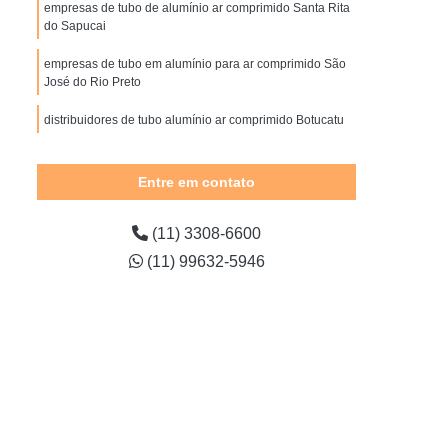
imido
Instalação Rede de Ar Comprimido
empresas de tubo de alumínio ar comprimido Santa Rita
do Sapucai
do
Rede de Ar Comprimido
empresas de tubo em alumínio para ar comprimido São
nio
Rede de Ar Comprimido Hospitalar
José do Rio Preto
al
Rede de Distribuição Ar Comprimido
distribuidores de tubo alumínio ar comprimido Botucatu
 Comprimido
Secador Ar Comprimido
tubo de alumínio azul para ar comprimido orçamento
Adsorção
Morumbi
Secador de Ar Comprimido
Entre em contato
ão
Secador de Ar Comprimido por Adsorção
empresas de tubo de alumínio de ar comprimido Campo
Belo
(11) 3308-6600
geração
Secador de Linha de Ar Comprimido
(11) 99632-5946
ido
Secador para Ar Comprimido
mido
Secador para Rede de Ar Comprimido
tamento de Ar Comprimido
tamento de Ar Comprimido
Comprimido
Tratamento Ar Comprimido