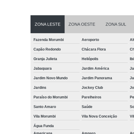
ZONA LESTE
ZONA OESTE
ZONA SUL
Fazenda Morumbi
Aeroporto
Al
Capão Redondo
Chácara Flora
Ch
Granja Julieta
Heliópolis
Ib
Jabaquara
Jardim América
Ja
Jardim Novo Mundo
Jardim Panorama
Ja
Jardins
Jockey Club
Jo
Paraíso do Morumbi
Parelheiros
Pe
Santo Amaro
Saúde
So
Vila Morumbi
Vila Nova Conceição
Vi
Água Funda
Americana
Amparo
Ar