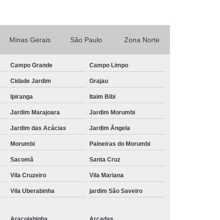
Tratamento de Ar Comprimido Industrial
 Unidade
Tratamento do Ar Comprimido
mpresas
Tratamento para Ar Comprimido
Minas Gerais
São Paulo
Zona Norte
omprimido
Tubo Alumínio Ar Comprimido
Campo Grande
Campo Limpo
rimido
Tubo Ar Comprimido Alumínio
Cidade Jardim
Grajau
Tubo de Alumínio Azul para Ar Comprimido
Ipiranga
Itaim Bibi
ido
Tubo de Alumínio para Ar Comprimido
Jardim Marajoara
Jardim Morumbi
Comprimido
Tubo em Alumínio Ar Comprimido
Jardim das Acácias
Jardim Ângela
mido
Tubo para Ar Comprimido em Alumínio
Morumbi
Paineiras do Morumbi
m Alumínio
Tubulação em Alumínio Azul
Sacomã
Santa Cruz
do
Tubulação em Alumínio e Conexões
Vila Cruzeiro
Vila Mariana
umínio para Gases Inertes
Vila Uberabinha
jardim São Saveiro
io para Rede de Ar Comprimido
er
Tubulação em Alumínio Vantagens
Araçoiabinha
Arcadas