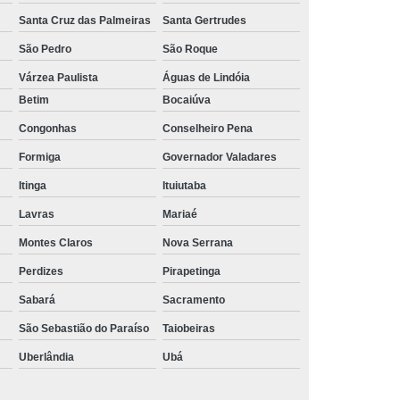
Santa Cruz das Palmeiras
Santa Gertrudes
São Pedro
São Roque
Várzea Paulista
Águas de Lindóia
Betim
Bocaiúva
Congonhas
Conselheiro Pena
Formiga
Governador Valadares
Itinga
Ituiutaba
Lavras
Mariaé
Montes Claros
Nova Serrana
Perdizes
Pirapetinga
Sabará
Sacramento
São Sebastião do Paraíso
Taiobeiras
Uberlândia
Ubá