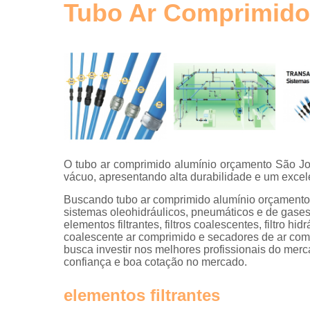
de ar
Tubo Ar Comprimido
comprimid
Tubos de
alumínio
para ar
comprimid
Tubulaçõe
em alumíni
O tubo ar comprimido alumínio orçamento São Jo
vácuo, apresentando alta durabilidade e um excel
Buscando tubo ar comprimido alumínio orçamento 
sistemas oleohidráulicos, pneumáticos e de gases,
elementos filtrantes, filtros coalescentes, filtro hid
coalescente ar comprimido e secadores de ar comp
busca investir nos melhores profissionais do mer
confiança e boa cotação no mercado.
elementos filtrantes