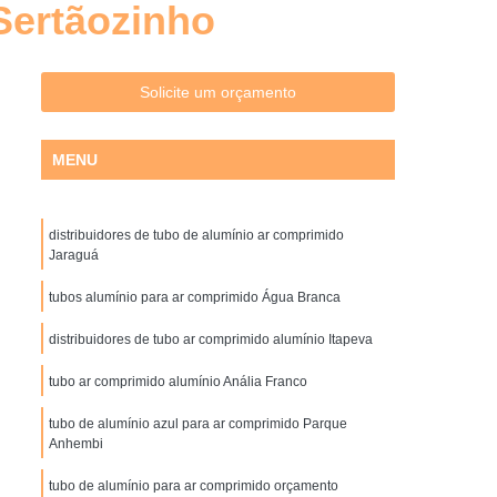
Sertãozinho
Distribuidores de Filtros Hidráulicos
uto
Filtro Hidráulico de Pressão
 Hidráulico de Sucção
Filtro Hidráulico Parker
Solicite um orçamento
ltro óleo Hidráulico
Filtros Hidráulicos
MENU
idores
Filtros Hidráulicos Industriais
Filtro Ar Coalescente
Filtro Coalescente
distribuidores de tubo de alumínio ar comprimido
do
Filtro Coalescente de Ar Comprimido
Jaraguá
er
Filtro Coalescente para Ar Comprimido
tubos alumínio para ar comprimido Água Branca
o de Ar Coalescente
Gerador de Nitrogênio
distribuidores de tubo ar comprimido alumínio Itapeva
brana
Gerador de Nitrogênio de Indústrias
tubo ar comprimido alumínio Anália Franco
l
Gerador de Nitrogênio para Indústrias
tubo de alumínio azul para ar comprimido Parque
 Pneus
Gerador de Nitrogênio Parker
Anhembi
squema de Rede de Ar Comprimido
tubo de alumínio para ar comprimido orçamento