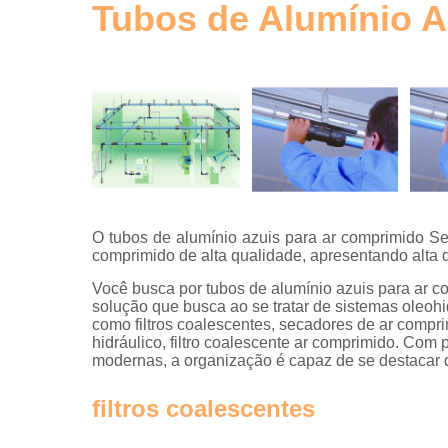
de ar
Tubos de Alumínio A
comprimid
Tubos de
alumínio
para ar
comprimid
Tubulaçõe
em alumíni
O tubos de alumínio azuis para ar comprimido Se
comprimido de alta qualidade, apresentando alta 
Você busca por tubos de alumínio azuis para ar c
solução que busca ao se tratar de sistemas oleoh
como filtros coalescentes, secadores de ar comprim
hidráulico, filtro coalescente ar comprimido. Com 
modernas, a organização é capaz de se destacar 
filtros coalescentes