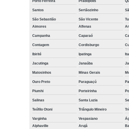
Porto Ferreira
Pradópolis
Qu
Santos
Sertãozinho
Sã
São Sebastião
São Vicente
Tu
Aimores
Alfenas
Ar
Campanha
Caparaó
Ca
Contagem
Cordisburgo
Cu
Ibirité
Ipatinga
It
Jacutinga
Janaúba
Ja
Matosinhos
Minas Gerais
Mo
Ouro Preto
Paraguaçú
Pa
Piumhi
Porteirinha
Po
Salinas
Santa Luzia
Se
Teófilo Otoni
Triângulo Mineiro
Tr
Varginha
Vespasiano
Ág
Alphaville
Arujá
Ba