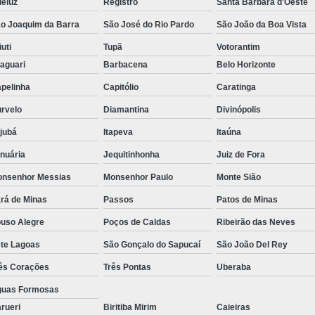
eluz
Registro
Santa Bárbara d'Oeste
o Joaquim da Barra
São José do Rio Pardo
São João da Boa Vista
iuti
Tupã
Votorantim
aguari
Barbacena
Belo Horizonte
pelinha
Capitólio
Caratinga
rvelo
Diamantina
Divinópolis
ajubá
Itapeva
Itaúna
nuária
Jequitinhonha
Juiz de Fora
nsenhor Messias
Monsenhor Paulo
Monte Sião
rá de Minas
Passos
Patos de Minas
uso Alegre
Poços de Caldas
Ribeirão das Neves
te Lagoas
São Gonçalo do Sapucaí
São João Del Rey
ês Corações
Três Pontas
Uberaba
uas Formosas
rueri
Biritiba Mirim
Caieiras