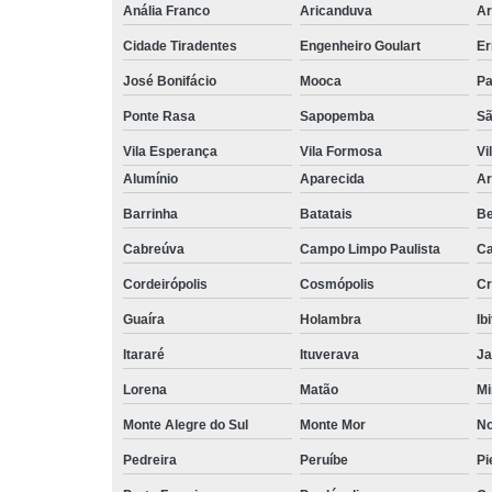
Anália Franco
Aricanduva
Ar
Cidade Tiradentes
Engenheiro Goulart
Er
José Bonifácio
Mooca
Pa
Ponte Rasa
Sapopemba
Sã
Vila Esperança
Vila Formosa
Vi
Alumínio
Aparecida
Ar
Barrinha
Batatais
Be
Cabreúva
Campo Limpo Paulista
Ca
Cordeirópolis
Cosmópolis
Cr
Guaíra
Holambra
Ib
Itararé
Ituverava
Ja
Lorena
Matão
Mi
Monte Alegre do Sul
Monte Mor
No
Pedreira
Peruíbe
Pi