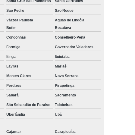
Santa Cruz das Palmeiras
Santa Gertrudes
São Pedro
São Roque
Várzea Paulista
Águas de Lindóia
Betim
Bocaiúva
Congonhas
Conselheiro Pena
Formiga
Governador Valadares
Itinga
Ituiutaba
Lavras
Mariaé
Montes Claros
Nova Serrana
Perdizes
Pirapetinga
Sabará
Sacramento
São Sebastião do Paraíso
Taiobeiras
Uberlândia
Ubá
Cajamar
Carapicuíba