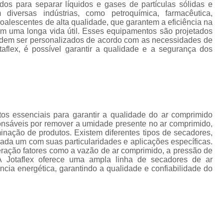
Instalação de Rede de Ar Compr
ados para separar líquidos e gases de partículas sólidas e
diversas indústrias, como petroquímica, farmacêutica,
Rede Ar Comprimi
os coalescentes de alta qualidade, que garantem a eficiência na
em uma longa vida útil. Esses equipamentos são projetados
Rede de Ar Comprimido Alumí
podem ser personalizados de acordo com as necessidades de
taflex, é possível garantir a qualidade e a segurança dos
Rede de Ar Comprimido Industri
Rede de Distribuição de Ar
Secador Ar Comprimido por 
Secador de Ar Comprimido Adsorç
s essenciais para garantir a qualidade do ar comprimido
Secador de Ar Comprimido por Refri
ponsáveis por remover a umidade presente no ar comprimido,
nação de produtos. Existem diferentes tipos de secadores,
Secador do Ar Comprim
ada um com suas particularidades e aplicações específicas.
eração fatores como a vazão de ar comprimido, a pressão de
Secador para Linha de Ar Compri
A Jotaflex oferece uma ampla linha de secadores de ar
ncia energética, garantindo a qualidade e confiabilidade do
Central de Tra
Empresa de Tra
Estação de Tratamento de Ar 