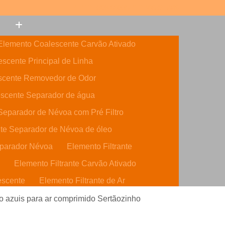
(11) 3308-6600
(11) 99632-5946
Elemento Coalescente Carvão Ativado
scente Principal de Linha
scente Removedor de Odor
scente Separador de água
eparador de Névoa com Pré Filtro
te Separador de Névoa de óleo
parador Névoa
Elemento Filtrante
o
Elemento Filtrante Carvão Ativado
escente
Elemento Filtrante de Ar
o Ativado
Elemento Filtrante de óleo
o azuis para ar comprimido Sertãozinho
dráulico
Elemento Filtrante Parker