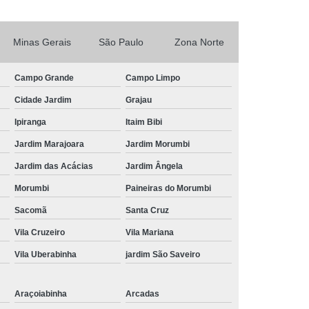
 Alumínio
Tubulação Transair em Alumínio
Minas Gerais
São Paulo
Zona Norte
Campo Grande
Campo Limpo
Cidade Jardim
Grajau
Ipiranga
Itaim Bibi
Jardim Marajoara
Jardim Morumbi
Jardim das Acácias
Jardim Ângela
Morumbi
Paineiras do Morumbi
Sacomã
Santa Cruz
Vila Cruzeiro
Vila Mariana
Vila Uberabinha
jardim São Saveiro
Araçoiabinha
Arcadas