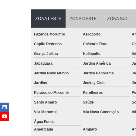
ZONA LESTE
ZONA OESTE
ZONA SUL
Fazenda Morumbi
Aeroporto
Al
Capão Redondo
Chácara Flora
Ch
Granja Julieta
Heliópolis
Ib
Jabaquara
Jardim América
Ja
Jardim Novo Mundo
Jardim Panorama
Ja
Jardins
Jockey Club
Jo
Paraíso do Morumbi
Parelheiros
Pe
Santo Amaro
Saúde
So
Vila Morumbi
Vila Nova Conceição
Vi
Água Funda
Americana
Amparo
Ar