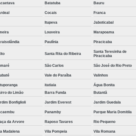
caetava
Batatuba
Bauru
rdeal
Cocais
Franca
Itupeva
Jaboticabal
meira
Louveira
Marapoama
raisolândia
Paulínia
Piracicaba
Santa Teresinha de
lto
Santa Rita do Ribeira
Piracicaba
umaré
São Carlos
São José do Rio Preto
ubaté
Vale do Paraíba
Valinhos
tuporanga
itatiaia
Água Bonita
irro do Limão
Barra Funda
Butantã
rdim Bonfiglioli
Jardim Everest
Jardim Guedala
acaembu
Panamby
Parque Maria Domitila
aça da Arvore
Raposo Tavares
Rio Pequeno
la Madalena
Vila Pompeia
Vila Romana