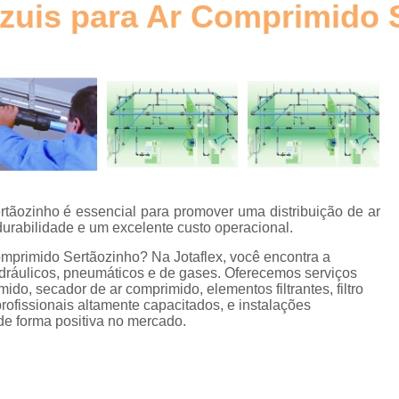
zuis para Ar Comprimido 
Elemento Filtrante Plissado
o
Filtro Hidráulico Absol
Filtro Hidráulico de Retorno
Filtro
o
Filtro Hidráulico Retorno
Fi
s
Filtros Hidráulicos Distribu
o
Elemento para Filtro Coalescente
Filtro Coalescente Ar Comprimi
rtãozinho é essencial para promover uma distribuição de ar
Filtro Coalescente Domnick Hunt
durabilidade e um excelente custo operacional.
Filtro Coalescente Parker
Filtr
omprimido Sertãozinho? Na Jotaflex, você encontra a
idráulicos, pneumáticos e de gases. Oferecemos serviços
Gerador de Nitrogênio com Mem
ido, secador de ar comprimido, elementos filtrantes, filtro
profissionais altamente capacitados, e instalações
Gerador de Nitrogênio Industria
de forma positiva no mercado.
Gerador de Nitrogênio para
Gerador Nitrogênio
E