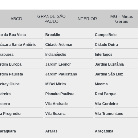
Tubulação para Ar Comprimido em
GRANDE SÃO
MG - Minas
ABCD
INTERIOR
PAULO
Gerais
to da Boa Vista
Brooklin
Campo Belo
ácara Santo Antônio
Cidade Ademar
Cidade Dutra
irapuera
Indianópolis
Interlagos
rdim Europa
Jardim Leonor
Jardim Luzitânia
rdim Paulista
Jardim Paulistano
Jardim São Luiz
ckey Clube
M'Boi Mirim
Moema
dreira
Planalto Paulista
Real Parque
corro
Vila Andrade
Vila Cordeiro
la Progredior
Vila Suzana
Vila Tramontano
araquara
Araras
Araçatuba