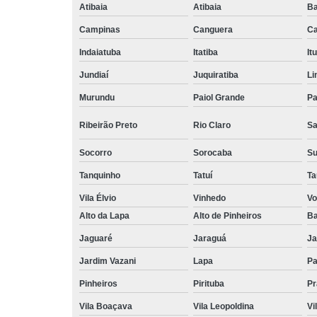
Atibaia
Atibaia
Ba
Campinas
Canguera
Ca
Indaiatuba
Itatiba
Itu
Jundiaí
Juquiratiba
Li
Murundu
Paiol Grande
Pa
Ribeirão Preto
Rio Claro
Sa
Socorro
Sorocaba
S
Tanquinho
Tatuí
Ta
Vila Élvio
Vinhedo
Vo
Alto da Lapa
Alto de Pinheiros
Ba
Jaguaré
Jaraguá
Ja
Jardim Vazani
Lapa
P
Pinheiros
Pirituba
Pr
Vila Boaçava
Vila Leopoldina
Vi