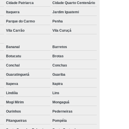
Cidade Patriarca
Cidade Quarto Centenário
Itaquera
Jardim Iguatemi
Parque do Carmo
Penha
Vila Carrão
Vila Curuçá
Bananal
Barretos
Botucatu
Brotas
Conchal
Conchas
Guaratinguetá
Guariba
Itapeva
Itapira
Lindóia
Lins
Mogi Mirim
Mongaguá
Ourinhos
Pederneiras
Pitangueiras
Pompéia