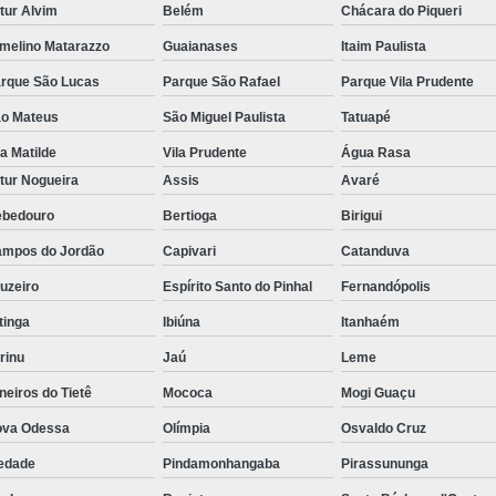
tur Alvim
Belém
Chácara do Piqueri
melino Matarazzo
Guaianases
Itaim Paulista
rque São Lucas
Parque São Rafael
Parque Vila Prudente
o Mateus
São Miguel Paulista
Tatuapé
la Matilde
Vila Prudente
Água Rasa
tur Nogueira
Assis
Avaré
bedouro
Bertioga
Birigui
mpos do Jordão
Capivari
Catanduva
uzeiro
Espírito Santo do Pinhal
Fernandópolis
itinga
Ibiúna
Itanhaém
rinu
Jaú
Leme
neiros do Tietê
Mococa
Mogi Guaçu
va Odessa
Olímpia
Osvaldo Cruz
edade
Pindamonhangaba
Pirassununga