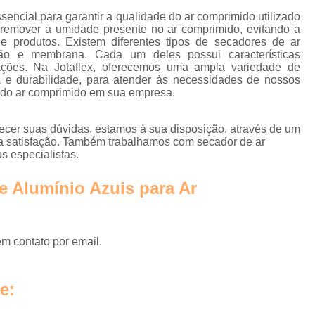
Tratamento de Ar Comprimido
ncial para garantir a qualidade do ar comprimido utilizado
Tratamento de Ar Comprimido
r remover a umidade presente no ar comprimido, evitando a
 produtos. Existem diferentes tipos de secadores de ar
Tratamento do Ar Comprimido E
ção e membrana. Cada um deles possui características
cações. Na Jotaflex, oferecemos uma ampla variedade de
Unidade de Tratamento de Ar C
a e durabilidade, para atender às necessidades de nossos
e do ar comprimido em sua empresa.
Tubo Alumínio para Ar Comp
Tubo de Alumínio Ar Comprimido
ecer suas dúvidas, estamos à sua disposição, através de um
 satisfação. Também trabalhamos com secador de ar
Tubo de Alumínio de Ar Comprim
s especialistas.
Tubo de Alumínio para Rede de Ar 
e Alumínio Azuis para Ar
Tubo em Alumínio para Ar Compri
Tubulação de Ar Comprimido e
Tubulação em Alumínio Calibra
em contato por email.
Tubulação em Al
e:
Tubulação em Alumín
Tubulação em Alumínio Park