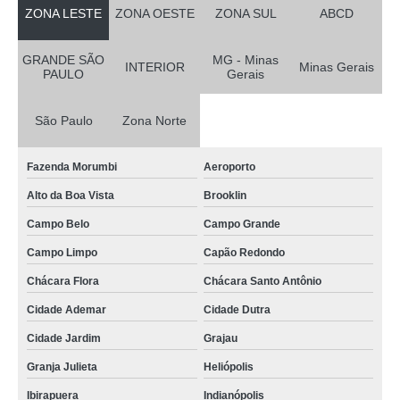
ZONA LESTE
ZONA OESTE
ZONA SUL
ABCD
GRANDE SÃO
MG - Minas
INTERIOR
Minas Gerais
PAULO
Gerais
São Paulo
Zona Norte
Fazenda Morumbi
Aeroporto
Alto da Boa Vista
Brooklin
Campo Belo
Campo Grande
Campo Limpo
Capão Redondo
Chácara Flora
Chácara Santo Antônio
Cidade Ademar
Cidade Dutra
Cidade Jardim
Grajau
Granja Julieta
Heliópolis
Ibirapuera
Indianópolis