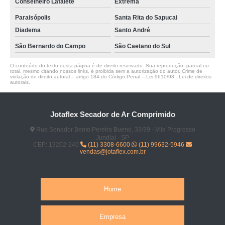
Conselheiro Lafaiete
Extrema
Paraisópolis
Santa Rita do Sapucai
Diadema
Santo André
São Bernardo do Campo
São Caetano do Sul
O conteúdo do texto desta página é de direito reservado. Sua reprodução, parcial ou
total, mesmo citando nossos links, é proibida sem a autorização do autor. Crime de
violação de direito autoral – artigo 184 do Código Penal –
Lei 9610/98 - Lei de direitos
autorais
.
Jotaflex Secador de Ar Comprimido
Rua Senador Bento Pereira Bueno, 33/39 - Vila Progresso
Jundiaí - SP
CEP: 13202-240
(11) 3308-6600
(11) 99632-5946
vendas@jotaflex.com.br
Home
Empresa