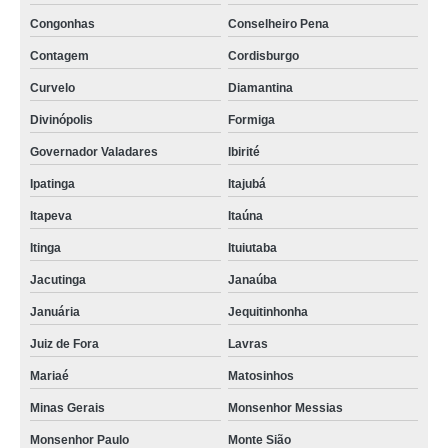
Congonhas
Conselheiro Pena
Contagem
Cordisburgo
Curvelo
Diamantina
Divinópolis
Formiga
Governador Valadares
Ibirité
Ipatinga
Itajubá
Itapeva
Itaúna
Itinga
Ituiutaba
Jacutinga
Janaúba
Januária
Jequitinhonha
Juiz de Fora
Lavras
Mariaé
Matosinhos
Minas Gerais
Monsenhor Messias
Monsenhor Paulo
Monte Sião