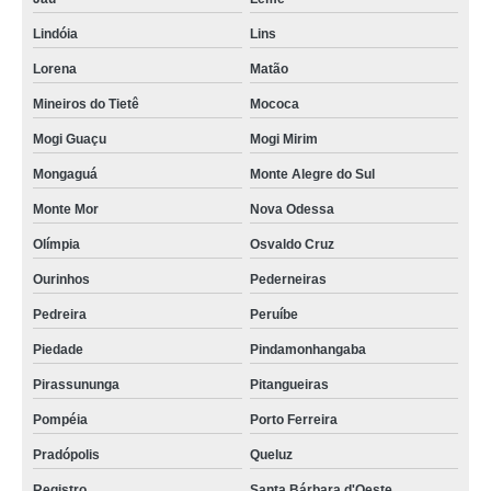
Lindóia
Lins
Lorena
Matão
Mineiros do Tietê
Mococa
Mogi Guaçu
Mogi Mirim
Mongaguá
Monte Alegre do Sul
Monte Mor
Nova Odessa
Olímpia
Osvaldo Cruz
Ourinhos
Pederneiras
Pedreira
Peruíbe
Piedade
Pindamonhangaba
Pirassununga
Pitangueiras
Pompéia
Porto Ferreira
Pradópolis
Queluz
Registro
Santa Bárbara d'Oeste