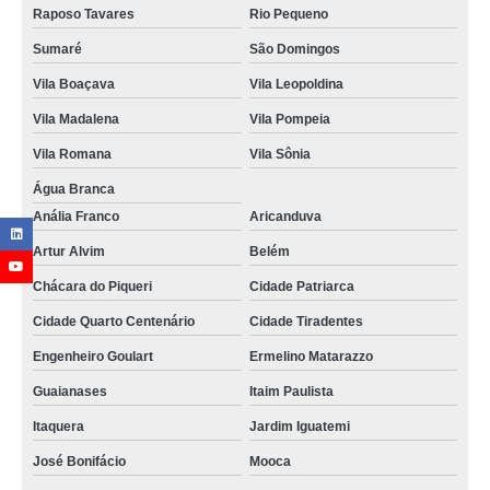
Raposo Tavares
Rio Pequeno
Sumaré
São Domingos
Vila Boaçava
Vila Leopoldina
Vila Madalena
Vila Pompeia
Vila Romana
Vila Sônia
Água Branca
Anália Franco
Aricanduva
Artur Alvim
Belém
Chácara do Piqueri
Cidade Patriarca
Cidade Quarto Centenário
Cidade Tiradentes
Engenheiro Goulart
Ermelino Matarazzo
Guaianases
Itaim Paulista
Itaquera
Jardim Iguatemi
José Bonifácio
Mooca