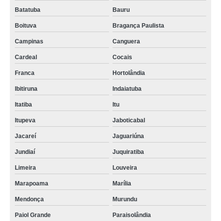
Batatuba
Bauru
Boituva
Bragança Paulista
Campinas
Canguera
Cardeal
Cocais
Franca
Hortolândia
Ibitiruna
Indaiatuba
Itatiba
Itu
Itupeva
Jaboticabal
Jacareí
Jaguariúna
Jundiaí
Juquiratiba
Limeira
Louveira
Marapoama
Marília
Mendonça
Murundu
Paiol Grande
Paraisolândia