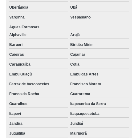
Uberlândia
Ubá
Varginha
Vespasiano
Águas Formosas
Alphaville
Arujá
Barueri
Biritiba Mirim
Caieiras
Cajamar
Carapicuíba
Cotia
Embu Guaçú
Embu das Artes
Ferraz de Vasconcelos
Francisco Morato
Franco da Rocha
Guararema
Guarulhos
Itapecerica da Serra
Itapevi
Itaquaquecetuba
Jandira
Jundiaí
Juquitiba
Mairiporã