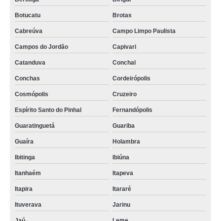
Botucatu
Brotas
Cabreúva
Campo Limpo Paulista
Campos do Jordão
Capivari
Catanduva
Conchal
Conchas
Cordeirópolis
Cosmópolis
Cruzeiro
Espírito Santo do Pinhal
Fernandópolis
Guaratinguetá
Guariba
Guaíra
Holambra
Ibitinga
Ibiúna
Itanhaém
Itapeva
Itapira
Itararé
Ituverava
Jarinu
Jaú
Leme