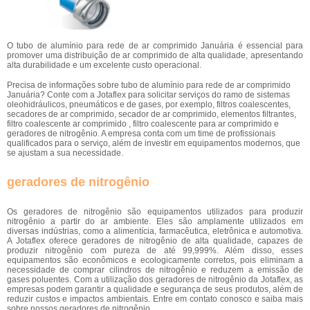
O tubo de alumínio para rede de ar comprimido Januária é essencial para
promover uma distribuição de ar comprimido de alta qualidade, apresentando
alta durabilidade e um excelente custo operacional.
Precisa de informações sobre tubo de alumínio para rede de ar comprimido
Januária? Conte com a Jotaflex para solicitar serviços do ramo de sistemas
oleohidráulicos, pneumáticos e de gases, por exemplo, filtros coalescentes,
secadores de ar comprimido, secador de ar comprimido, elementos filtrantes,
filtro coalescente ar comprimido , filtro coalescente para ar comprimido e
geradores de nitrogênio. A empresa conta com um time de profissionais
qualificados para o serviço, além de investir em equipamentos modernos, que
se ajustam a sua necessidade.
geradores de nitrogênio
Os geradores de nitrogênio são equipamentos utilizados para produzir
nitrogênio a partir do ar ambiente. Eles são amplamente utilizados em
diversas indústrias, como a alimentícia, farmacêutica, eletrônica e automotiva.
A Jotaflex oferece geradores de nitrogênio de alta qualidade, capazes de
produzir nitrogênio com pureza de até 99,999%. Além disso, esses
equipamentos são econômicos e ecologicamente corretos, pois eliminam a
necessidade de comprar cilindros de nitrogênio e reduzem a emissão de
gases poluentes. Com a utilização dos geradores de nitrogênio da Jotaflex, as
empresas podem garantir a qualidade e segurança de seus produtos, além de
reduzir custos e impactos ambientais. Entre em contato conosco e saiba mais
sobre nossos geradores de nitrogênio.