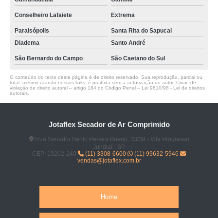
Conselheiro Lafaiete
Extrema
Paraisópolis
Santa Rita do Sapucai
Diadema
Santo André
São Bernardo do Campo
São Caetano do Sul
O conteúdo do texto desta página é de direito reservado. Sua reprodução, parcial ou
total, mesmo citando nossos links, é proibida sem a autorização do autor. Crime de
violação de direito autoral – artigo 184 do Código Penal –
Lei 9610/98 - Lei de direitos
autorais
.
Jotaflex Secador de Ar Comprimido
Rua Senador Bento Pereira Bueno, 33/39 - Vila Progresso
Jundiaí - SP
CEP: 13202-240
(11) 3308-6600
(11) 99632-5946
vendas@jotaflex.com.br
Home