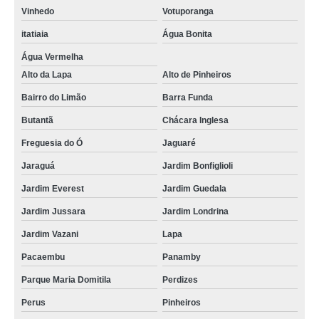
Vinhedo
Votuporanga
itatiaia
Água Bonita
Água Vermelha
Alto da Lapa
Alto de Pinheiros
Bairro do Limão
Barra Funda
Butantã
Chácara Inglesa
Freguesia do Ó
Jaguaré
Jaraguá
Jardim Bonfiglioli
Jardim Everest
Jardim Guedala
Jardim Jussara
Jardim Londrina
Jardim Vazani
Lapa
Pacaembu
Panamby
Parque Maria Domitila
Perdizes
Perus
Pinheiros