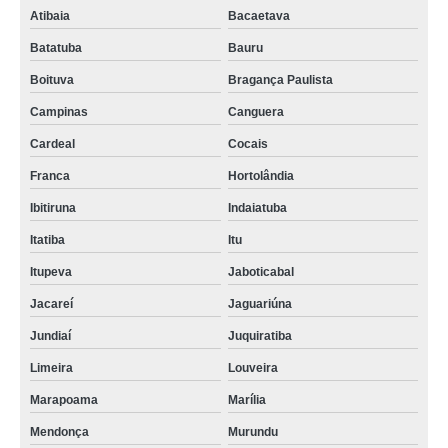
Atibaia
Bacaetava
Batatuba
Bauru
Boituva
Bragança Paulista
Campinas
Canguera
Cardeal
Cocais
Franca
Hortolândia
Ibitiruna
Indaiatuba
Itatiba
Itu
Itupeva
Jaboticabal
Jacareí
Jaguariúna
Jundiaí
Juquiratiba
Limeira
Louveira
Marapoama
Marília
Mendonça
Murundu