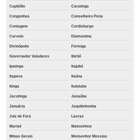
Capitólio
Caratinga
Congonhas
Conselheiro Pena
Contagem
Cordisburgo
Curvelo
Diamantina
Divinópolis
Formiga
Governador Valadares
Ibirité
Ipatinga
Itajubá
Itapeva
Itaúna
Itinga
Ituiutaba
Jacutinga
Janaúba
Januária
Jequitinhonha
Juiz de Fora
Lavras
Mariaé
Matosinhos
Minas Gerais
Monsenhor Messias