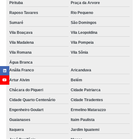
Pirituba
Praça da Arvore
Raposo Tavares
Rio Pequeno
Sumaré
São Domingos
Vila Boaçava
Vila Leopoldina
Vila Madalena
Vila Pompeia
Vila Romana
Vila Sônia
Água Branca
Anália Franco
Aricanduva
Artur Alvim
Belém
Chácara do Piqueri
Cidade Patriarca
Cidade Quarto Centenário
Cidade Tiradentes
Engenheiro Goulart
Ermelino Matarazzo
Guaianases
Itaim Paulista
Itaquera
Jardim Iguatemi