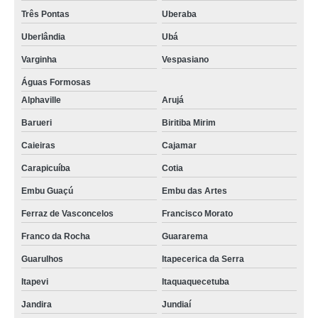
Três Pontas
Uberaba
Uberlândia
Ubá
Varginha
Vespasiano
Águas Formosas
Alphaville
Arujá
Barueri
Biritiba Mirim
Caieiras
Cajamar
Carapicuíba
Cotia
Embu Guaçú
Embu das Artes
Ferraz de Vasconcelos
Francisco Morato
Franco da Rocha
Guararema
Guarulhos
Itapecerica da Serra
Itapevi
Itaquaquecetuba
Jandira
Jundiaí