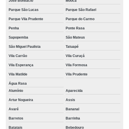
José Bonifácio
Mooca
Parque São Lucas
Parque São Rafael
Parque Vila Prudente
Parque do Carmo
Penha
Ponte Rasa
Sapopemba
São Mateus
São Miguel Paulista
Tatuapé
Vila Carrão
Vila Curuçá
Vila Esperança
Vila Formosa
Vila Matilde
Vila Prudente
Água Rasa
Alumínio
Aparecida
Artur Nogueira
Assis
Avaré
Bananal
Barretos
Barrinha
Batatais
Bebedouro