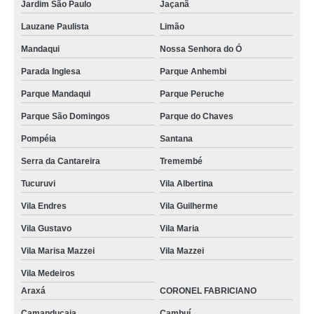
Jardim São Paulo
Jaçanã
Lauzane Paulista
Limão
Mandaqui
Nossa Senhora do Ó
Parada Inglesa
Parque Anhembi
Parque Mandaqui
Parque Peruche
Parque São Domingos
Parque do Chaves
Pompéia
Santana
Serra da Cantareira
Tremembé
Tucuruvi
Vila Albertina
Vila Endres
Vila Guilherme
Vila Gustavo
Vila Maria
Vila Marisa Mazzei
Vila Mazzei
Vila Medeiros
Araxá
CORONEL FABRICIANO
Camanducaia
Cambuí