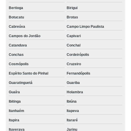
Bertioga
Birigui
Botucatu
Brotas
Cabreúva
Campo Limpo Paulista
Campos do Jordão
Capivari
Catanduva
Conchal
Conchas
Cordeirópolis
Cosmópolis
Cruzeiro
Espírito Santo do Pinhal
Fernandópolis
Guaratinguetá
Guariba
Guaíra
Holambra
Ibitinga
Ibiúna
Itanhaém
Itapeva
Itapira
Itararé
Ituverava
Jarinu