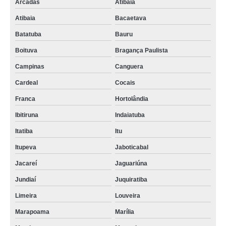
Arcadas
Atibaia
Atibaia
Bacaetava
Batatuba
Bauru
Boituva
Bragança Paulista
Campinas
Canguera
Cardeal
Cocais
Franca
Hortolândia
Ibitiruna
Indaiatuba
Itatiba
Itu
Itupeva
Jaboticabal
Jacareí
Jaguariúna
Jundiaí
Juquiratiba
Limeira
Louveira
Marapoama
Marília