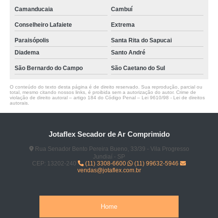
Camanducaia
Cambuí
Conselheiro Lafaiete
Extrema
Paraisópolis
Santa Rita do Sapucai
Diadema
Santo André
São Bernardo do Campo
São Caetano do Sul
O conteúdo do texto desta página é de direito reservado. Sua reprodução, parcial ou
total, mesmo citando nossos links, é proibida sem a autorização do autor. Crime de
violação de direito autoral – artigo 184 do Código Penal –
Lei 9610/98 - Lei de direitos
autorais
.
Jotaflex Secador de Ar Comprimido
Rua Senador Bento Pereira Bueno, 33/39 - Vila Progresso
Jundiaí - SP
CEP: 13202-240
(11) 3308-6600
(11) 99632-5946
vendas@jotaflex.com.br
Home