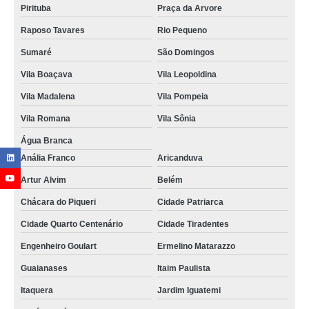
Pirituba
Praça da Arvore
Raposo Tavares
Rio Pequeno
Sumaré
São Domingos
Vila Boaçava
Vila Leopoldina
Vila Madalena
Vila Pompeia
Vila Romana
Vila Sônia
Água Branca
Anália Franco
Aricanduva
Artur Alvim
Belém
Chácara do Piqueri
Cidade Patriarca
Cidade Quarto Centenário
Cidade Tiradentes
Engenheiro Goulart
Ermelino Matarazzo
Guaianases
Itaim Paulista
Itaquera
Jardim Iguatemi