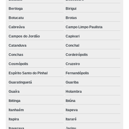
Bertioga
Birigui
Botucatu
Brotas
Cabreúva
Campo Limpo Paulista
Campos do Jordão
Capivari
Catanduva
Conchal
Conchas
Cordeirópolis
Cosmópolis
Cruzeiro
Espírito Santo do Pinhal
Fernandópolis
Guaratinguetá
Guariba
Guaíra
Holambra
Ibitinga
Ibiúna
Itanhaém
Itapeva
Itapira
Itararé
Ituverava
Jarinu