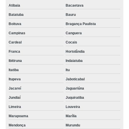
Atibaia
Bacaetava
Batatuba
Bauru
Boituva
Bragança Paulista
Campinas
Canguera
Cardeal
Cocais
Franca
Hortolândia
Ibitiruna
Indaiatuba
Itatiba
Itu
Itupeva
Jaboticabal
Jacareí
Jaguariúna
Jundiaí
Juquiratiba
Limeira
Louveira
Marapoama
Marília
Mendonça
Murundu