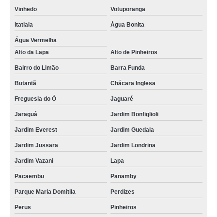
Vinhedo
Votuporanga
itatiaia
Água Bonita
Água Vermelha
Alto da Lapa
Alto de Pinheiros
Bairro do Limão
Barra Funda
Butantã
Chácara Inglesa
Freguesia do Ó
Jaguaré
Jaraguá
Jardim Bonfiglioli
Jardim Everest
Jardim Guedala
Jardim Jussara
Jardim Londrina
Jardim Vazani
Lapa
Pacaembu
Panamby
Parque Maria Domitila
Perdizes
Perus
Pinheiros