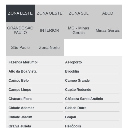
ZONA LESTE
ZONA OESTE
ZONA SUL
ABCD
GRANDE SÃO
MG - Minas
INTERIOR
Minas Gerais
PAULO
Gerais
São Paulo
Zona Norte
Fazenda Morumbi
Aeroporto
Alto da Boa Vista
Brooklin
Campo Belo
Campo Grande
Campo Limpo
Capão Redondo
Chácara Flora
Chácara Santo Antônio
Cidade Ademar
Cidade Dutra
Cidade Jardim
Grajau
Granja Julieta
Heliópolis