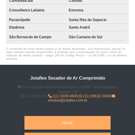
Camanducaia
Cambuí
Conselheiro Lafaiete
Extrema
Paraisópolis
Santa Rita do Sapucai
Diadema
Santo André
São Bernardo do Campo
São Caetano do Sul
O conteúdo do texto desta página é de direito reservado. Sua reprodução, parcial ou
total, mesmo citando nossos links, é proibida sem a autorização do autor. Crime de
violação de direito autoral – artigo 184 do Código Penal –
Lei 9610/98 - Lei de direitos
autorais
.
Jotaflex Secador de Ar Comprimido
Rua Senador Bento Pereira Bueno, 33/39 - Vila Progresso
Jundiaí - SP
CEP: 13202-240
(11) 3308-6600
(11) 99632-5946
vendas@jotaflex.com.br
Home