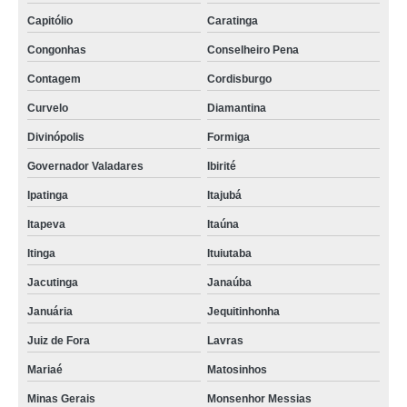
Capitólio
Caratinga
Congonhas
Conselheiro Pena
Contagem
Cordisburgo
Curvelo
Diamantina
Divinópolis
Formiga
Governador Valadares
Ibirité
Ipatinga
Itajubá
Itapeva
Itaúna
Itinga
Ituiutaba
Jacutinga
Janaúba
Januária
Jequitinhonha
Juiz de Fora
Lavras
Mariaé
Matosinhos
Minas Gerais
Monsenhor Messias