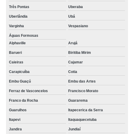
Três Pontas
Uberaba
Uberlândia
Ubá
Varginha
Vespasiano
Águas Formosas
Alphaville
Arujá
Barueri
Biritiba Mirim
Caieiras
Cajamar
Carapicuíba
Cotia
Embu Guaçú
Embu das Artes
Ferraz de Vasconcelos
Francisco Morato
Franco da Rocha
Guararema
Guarulhos
Itapecerica da Serra
Itapevi
Itaquaquecetuba
Jandira
Jundiaí