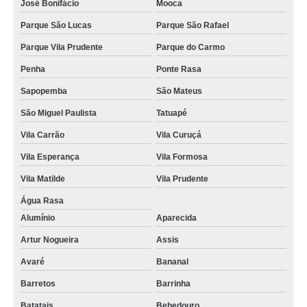
José Bonifácio
Mooca
Parque São Lucas
Parque São Rafael
Parque Vila Prudente
Parque do Carmo
Penha
Ponte Rasa
Sapopemba
São Mateus
São Miguel Paulista
Tatuapé
Vila Carrão
Vila Curuçá
Vila Esperança
Vila Formosa
Vila Matilde
Vila Prudente
Água Rasa
Alumínio
Aparecida
Artur Nogueira
Assis
Avaré
Bananal
Barretos
Barrinha
Batatais
Bebedouro