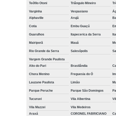
Teófilo Otoni
Triângulo Mineiro
Tr
Varginha
Vespasiano
Ág
Alphaville
Arujá
Ba
Cotia
Embu Guaçú
Em
Guarulhos
Itapecerica da Serra
It
Mairiporã
Mauá
Mo
Rio Grande da Serra
Salesópolis
Sa
Vargem Grande Paulista
Alto do Pari
Brasilândia
Ca
Chora Menino
Freguesia do Ó
Im
Lauzane Paulista
Limão
Ma
Parque Peruche
Parque São Domingos
Pa
Tucuruvi
Vila Albertina
Vi
Vila Mazzei
Vila Medeiros
Araxá
CORONEL FABRICIANO
C