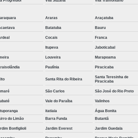
la Progredior
Vila Suzana
Vila Tramontano
Tubulação para Ar Comprimido em
araquara
Araras
Araçatuba
caetava
Batatuba
Bauru
rdeal
Cocais
Franca
Itupeva
Jaboticabal
meira
Louveira
Marapoama
raisolândia
Paulínia
Piracicaba
Santa Teresinha de
lto
Santa Rita do Ribeira
Piracicaba
umaré
São Carlos
São José do Rio Preto
ubaté
Vale do Paraíba
Valinhos
tuporanga
itatiaia
Água Bonita
irro do Limão
Barra Funda
Butantã
rdim Bonfiglioli
Jardim Everest
Jardim Guedala