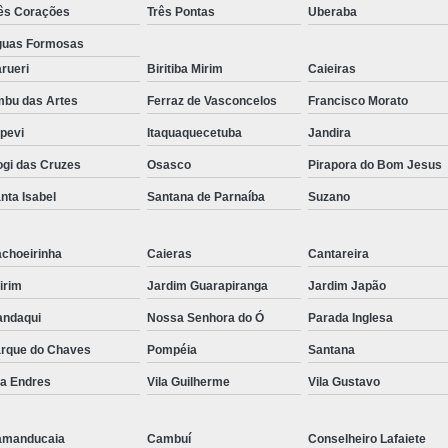
ês Corações
Três Pontas
Uberaba
uas Formosas
rueri
Biritiba Mirim
Caieiras
bu das Artes
Ferraz de Vasconcelos
Francisco Morato
apevi
Itaquaquecetuba
Jandira
gi das Cruzes
Osasco
Pirapora do Bom Jesus
nta Isabel
Santana de Parnaíba
Suzano
choeirinha
Caieras
Cantareira
irim
Jardim Guarapiranga
Jardim Japão
ndaqui
Nossa Senhora do Ó
Parada Inglesa
rque do Chaves
Pompéia
Santana
la Endres
Vila Guilherme
Vila Gustavo
amanducaia
Cambuí
Conselheiro Lafaiete