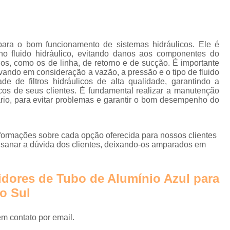
Instalação de Rede de Ar Compr
Rede Ar Comprimi
Rede de Ar Comprimido Alumí
 para o bom funcionamento de sistemas hidráulicos. Ele é
 no fluido hidráulico, evitando danos aos componentes do
Rede de Ar Comprimido Industri
icos, como os de linha, de retorno e de sucção. É importante
evando em consideração a vazão, a pressão e o tipo de fluido
Rede de Distribuição de Ar
de de filtros hidráulicos de alta qualidade, garantindo a
icos de seus clientes. É fundamental realizar a manutenção
Secador Ar Comprimido por 
ário, para evitar problemas e garantir o bom desempenho do
Secador de Ar Comprimido Adsorç
Secador de Ar Comprimido por Refri
nformações sobre cada opção oferecida para nossos clientes
Secador do Ar Comprim
sanar a dúvida dos clientes, deixando-os amparados em
Secador para Linha de Ar Compri
idores de Tubo de Alumínio Azul para
Central de Tra
o Sul
Empresa de Tra
Estação de Tratamento de Ar 
em contato por email.