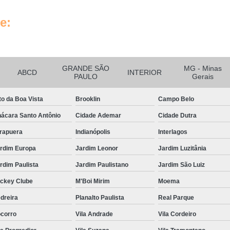
Tratamento de Ar Comprimido
Tratamento de Ar Comprimido
e:
Tratamento do Ar Comprimido E
Unidade de Tratamento de Ar C
GRANDE SÃO
MG - Minas
Tubo Alumínio para Ar Comp
ABCD
INTERIOR
PAULO
Gerais
Tubo de Alumínio Ar Comprimido
to da Boa Vista
Brooklin
Campo Belo
Tubo de Alumínio de Ar Comprim
ácara Santo Antônio
Cidade Ademar
Cidade Dutra
Tubo de Alumínio para Rede de Ar 
irapuera
Indianópolis
Interlagos
Tubo em Alumínio para Ar Compri
rdim Europa
Jardim Leonor
Jardim Luzitânia
Tubulação de Ar Comprimido e
rdim Paulista
Jardim Paulistano
Jardim São Luiz
Tubulação em Alumínio Calibra
ckey Clube
M'Boi Mirim
Moema
Tubulação em Al
dreira
Planalto Paulista
Real Parque
Tubulação em Alumín
corro
Vila Andrade
Vila Cordeiro
Tubulação em Alumínio Park