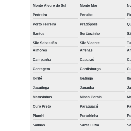
Monte Alegre do Sul
Monte Mor
No
Pedreira
Peruíbe
Pi
Porto Ferreira
Pradópolis
Qu
Santos
Sertãozinho
Sã
São Sebastião
São Vicente
Tu
Aimores
Alfenas
Ar
Campanha
Caparaó
Ca
Contagem
Cordisburgo
Cu
Ibirité
Ipatinga
It
Jacutinga
Janaúba
Ja
Matosinhos
Minas Gerais
Mo
Ouro Preto
Paraguaçú
Pa
Piumhi
Porteirinha
Po
Salinas
Santa Luzia
Se