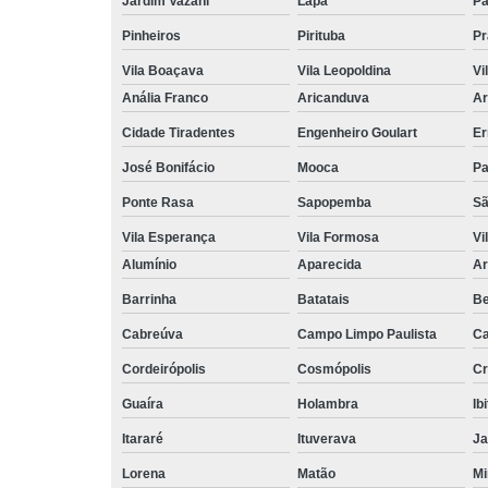
Jardim Vazani
Lapa
P
Pinheiros
Pirituba
Pr
Vila Boaçava
Vila Leopoldina
Vi
Anália Franco
Aricanduva
Ar
Cidade Tiradentes
Engenheiro Goulart
Er
José Bonifácio
Mooca
Pa
Ponte Rasa
Sapopemba
Sã
Vila Esperança
Vila Formosa
Vi
Alumínio
Aparecida
Ar
Barrinha
Batatais
Be
Cabreúva
Campo Limpo Paulista
Ca
Cordeirópolis
Cosmópolis
Cr
Guaíra
Holambra
Ib
Itararé
Ituverava
Ja
Lorena
Matão
Mi