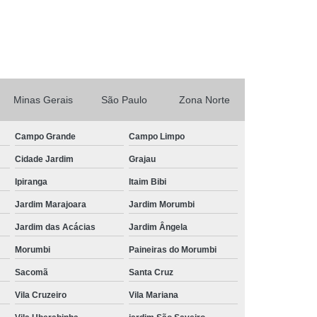
Tratamento de Ar Comprimido Industrial
 Unidade
Tratamento do Ar Comprimido
mpresas
Tratamento para Ar Comprimido
omprimido
Tubo Alumínio Ar Comprimido
rimido
Tubo Ar Comprimido Alumínio
Minas Gerais
São Paulo
Zona Norte
Tubo de Alumínio Azul para Ar Comprimido
Campo Grande
Campo Limpo
ido
Tubo de Alumínio para Ar Comprimido
Cidade Jardim
Grajau
Comprimido
Tubo em Alumínio Ar Comprimido
Ipiranga
Itaim Bibi
mido
Tubo para Ar Comprimido em Alumínio
Jardim Marajoara
Jardim Morumbi
m Alumínio
Tubulação em Alumínio Azul
Jardim das Acácias
Jardim Ângela
do
Tubulação em Alumínio e Conexões
Morumbi
Paineiras do Morumbi
umínio para Gases Inertes
Sacomã
Santa Cruz
io para Rede de Ar Comprimido
Vila Cruzeiro
Vila Mariana
er
Tubulação em Alumínio Vantagens