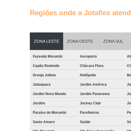
Regiões onde a Jotaflex atend
ZONA LESTE
ZONA OESTE
ZONA SUL
Fazenda Morumbi
Aeroporto
Al
Capão Redondo
Chácara Flora
Ch
Granja Julieta
Heliópolis
Ib
Jabaquara
Jardim América
Ja
Jardim Novo Mundo
Jardim Panorama
Ja
Jardins
Jockey Club
Jo
Paraíso do Morumbi
Parelheiros
Pe
Santo Amaro
Saúde
So