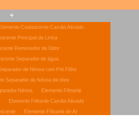
(11) 3308-6600
(11) 99632-5946
Elemento Coalescente Carvão Ativado
scente Principal de Linha
scente Removedor de Odor
scente Separador de água
eparador de Névoa com Pré Filtro
te Separador de Névoa de óleo
parador Névoa
Elemento Filtrante
o
Elemento Filtrante Carvão Ativado
escente
Elemento Filtrante de Ar
o Ativado
Elemento Filtrante de óleo
dráulico
Elemento Filtrante Parker