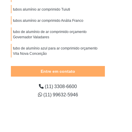
imido
Instalação Rede de Ar Comprimido
tubos alumínio ar comprimido Tuiuti
do
Rede de Ar Comprimido
tubos alumínio ar comprimido Anália Franco
nio
Rede de Ar Comprimido Hospitalar
al
Rede de Distribuição Ar Comprimido
tubo de alumínio de ar comprimido orçamento
Governador Valadares
 Comprimido
Secador Ar Comprimido
tubo de alumínio azul para ar comprimido orçamento
Adsorção
Secador de Ar Comprimido
Vila Nova Conceição
ão
Secador de Ar Comprimido por Adsorção
tubo para ar comprimido em alumínio Vila Guilherme
Entre em contato
geração
Secador de Linha de Ar Comprimido
ido
Secador para Ar Comprimido
(11) 3308-6600
mido
Secador para Rede de Ar Comprimido
(11) 99632-5946
tamento de Ar Comprimido
tamento de Ar Comprimido
Comprimido
Tratamento Ar Comprimido