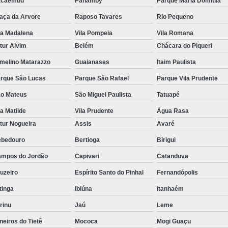
acaembu
Panamby
Parque Maria Domitila
aça da Arvore
Raposo Tavares
Rio Pequeno
la Madalena
Vila Pompeia
Vila Romana
tur Alvim
Belém
Chácara do Piqueri
melino Matarazzo
Guaianases
Itaim Paulista
rque São Lucas
Parque São Rafael
Parque Vila Prudente
o Mateus
São Miguel Paulista
Tatuapé
la Matilde
Vila Prudente
Água Rasa
tur Nogueira
Assis
Avaré
bedouro
Bertioga
Birigui
mpos do Jordão
Capivari
Catanduva
uzeiro
Espírito Santo do Pinhal
Fernandópolis
itinga
Ibiúna
Itanhaém
rinu
Jaú
Leme
neiros do Tietê
Mococa
Mogi Guaçu