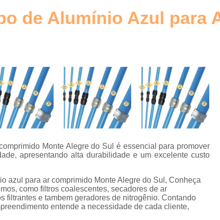
Elemento Filtrante Plissado
o
ubo de Alumínio Azul para
Filtro Hidráulico Absol
Filtro Hidráulico de Retorno
Filtro
o
Filtro Hidráulico Retorno
Fi
s
Filtros Hidráulicos Distribu
o
Elemento para Filtro Coalescente
Filtro Coalescente Ar Comprimi
Filtro Coalescente Domnick Hunt
Filtro Coalescente Parker
Filtr
r comprimido Monte Alegre do Sul é essencial para promover
dade, apresentando alta durabilidade e um excelente custo
Gerador de Nitrogênio com Mem
Gerador de Nitrogênio Industria
ínio azul para ar comprimido Monte Alegre do Sul, Conheça
mos, como filtros coalescentes, secadores de ar
Gerador de Nitrogênio para
 filtrantes e tambem geradores de nitrogênio. Contando
empreendimento entende a necessidade de cada cliente,
Gerador Nitrogênio
E