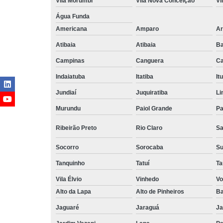
Vila Morumbi
Vila Nova Conceição
Vi
Água Funda
Americana
Amparo
Ar
Atibaia
Atibaia
Ba
Campinas
Canguera
Ca
Indaiatuba
Itatiba
Itu
Jundiaí
Juquiratiba
Li
Murundu
Paiol Grande
Pa
Ribeirão Preto
Rio Claro
Sa
Socorro
Sorocaba
S
Tanquinho
Tatuí
Ta
Vila Élvio
Vinhedo
Vo
Alto da Lapa
Alto de Pinheiros
Ba
Jaguaré
Jaraguá
Ja