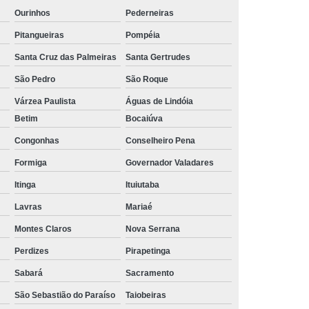
Ourinhos
Pederneiras
Pitangueiras
Pompéia
Santa Cruz das Palmeiras
Santa Gertrudes
São Pedro
São Roque
Várzea Paulista
Águas de Lindóia
Betim
Bocaiúva
Congonhas
Conselheiro Pena
Formiga
Governador Valadares
Itinga
Ituiutaba
Lavras
Mariaé
Montes Claros
Nova Serrana
Perdizes
Pirapetinga
Sabará
Sacramento
São Sebastião do Paraíso
Taiobeiras