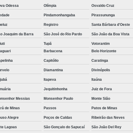
va Odessa
Olímpia
Osvaldo Cruz
edade
Pindamonhangaba
Pirassununga
eluz
Registro
Santa Bárbara d'Oeste
o Joaquim da Barra
São José do Rio Pardo
São João da Boa Vista
iuti
Tupã
Votorantim
aguari
Barbacena
Belo Horizonte
pelinha
Capitólio
Caratinga
rvelo
Diamantina
Divinópolis
ajubá
Itapeva
Itaúna
nuária
Jequitinhonha
Juiz de Fora
nsenhor Messias
Monsenhor Paulo
Monte Sião
rá de Minas
Passos
Patos de Minas
uso Alegre
Poços de Caldas
Ribeirão das Neves
te Lagoas
São Gonçalo do Sapucaí
São João Del Rey