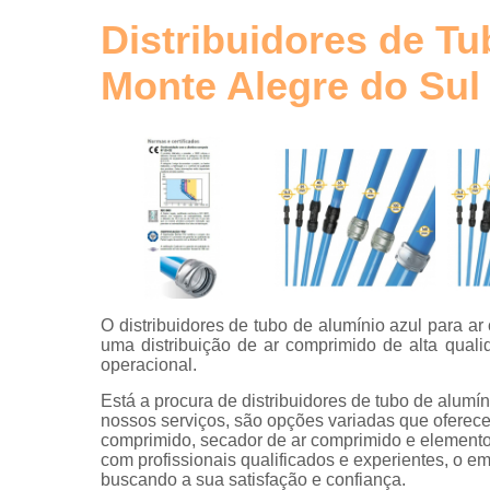
de ar
comprimid
Distribuidores de T
Tubos de
Monte Alegre do Sul
alumínio
para ar
comprimid
Tubulaçõe
em alumíni
O distribuidores de tubo de alumínio azul para a
uma distribuição de ar comprimido de alta quali
operacional.
Está a procura de distribuidores de tubo de alum
nossos serviços, são opções variadas que oferece
comprimido, secador de ar comprimido e elementos
com profissionais qualificados e experientes, o 
buscando a sua satisfação e confiança.