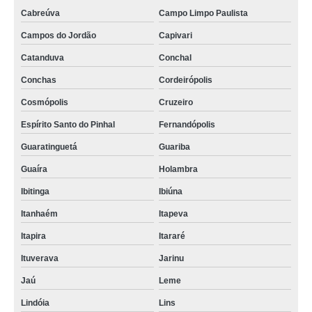
Cabreúva
Campo Limpo Paulista
Campos do Jordão
Capivari
Catanduva
Conchal
Conchas
Cordeirópolis
Cosmópolis
Cruzeiro
Espírito Santo do Pinhal
Fernandópolis
Guaratinguetá
Guariba
Guaíra
Holambra
Ibitinga
Ibiúna
Itanhaém
Itapeva
Itapira
Itararé
Ituverava
Jarinu
Jaú
Leme
Lindóia
Lins