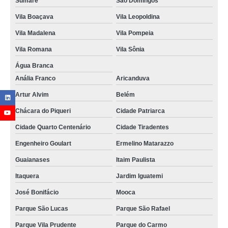
Sumaré
São Domingos
Vila Boaçava
Vila Leopoldina
Vila Madalena
Vila Pompeia
Vila Romana
Vila Sônia
Água Branca
Anália Franco
Aricanduva
Artur Alvim
Belém
Chácara do Piqueri
Cidade Patriarca
Cidade Quarto Centenário
Cidade Tiradentes
Engenheiro Goulart
Ermelino Matarazzo
Guaianases
Itaim Paulista
Itaquera
Jardim Iguatemi
José Bonifácio
Mooca
Parque São Lucas
Parque São Rafael
Parque Vila Prudente
Parque do Carmo