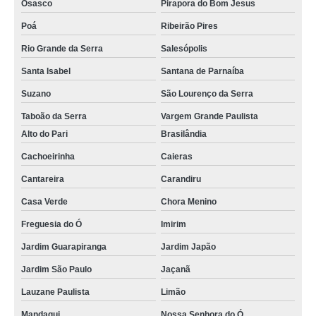
Osasco
Pirapora do Bom Jesus
Poá
Ribeirão Pires
Rio Grande da Serra
Salesópolis
Santa Isabel
Santana de Parnaíba
Suzano
São Lourenço da Serra
Taboão da Serra
Vargem Grande Paulista
Alto do Pari
Brasilândia
Cachoeirinha
Caieras
Cantareira
Carandiru
Casa Verde
Chora Menino
Freguesia do Ó
Imirim
Jardim Guarapiranga
Jardim Japão
Jardim São Paulo
Jaçanã
Lauzane Paulista
Limão
Mandaqui
Nossa Senhora do Ó