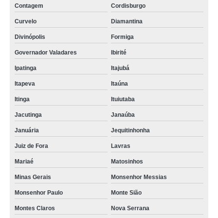
Contagem
Cordisburgo
Curvelo
Diamantina
Divinópolis
Formiga
Governador Valadares
Ibirité
Ipatinga
Itajubá
Itapeva
Itaúna
Itinga
Ituiutaba
Jacutinga
Janaúba
Januária
Jequitinhonha
Juiz de Fora
Lavras
Mariaé
Matosinhos
Minas Gerais
Monsenhor Messias
Monsenhor Paulo
Monte Sião
Montes Claros
Nova Serrana