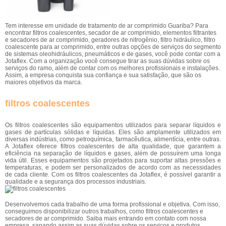
Tem interesse em unidade de tratamento de ar comprimido Guariba? Para
encontrar filtros coalescentes, secador de ar comprimido, elementos filtrantes
e secadores de ar comprimido, geradores de nitrogênio, filtro hidráulico, filtro
coalescente para ar comprimido, entre outras opções de serviços do segmento
de sistemas oleohidráulicos, pneumáticos e de gases, você pode contar com a
Jotaflex. Com a organização você consegue tirar as suas dúvidas sobre os
serviços do ramo, além de contar com os melhores profissionais e instalações.
Assim, a empresa conquista sua confiança e sua satisfação, que são os
maiores objetivos da marca.
filtros coalescentes
Os filtros coalescentes são equipamentos utilizados para separar líquidos e
gases de partículas sólidas e líquidas. Eles são amplamente utilizados em
diversas indústrias, como petroquímica, farmacêutica, alimentícia, entre outras.
A Jotaflex oferece filtros coalescentes de alta qualidade, que garantem a
eficiência na separação de líquidos e gases, além de possuírem uma longa
vida útil. Esses equipamentos são projetados para suportar altas pressões e
temperaturas, e podem ser personalizados de acordo com as necessidades
de cada cliente. Com os filtros coalescentes da Jotaflex, é possível garantir a
qualidade e a segurança dos processos industriais.
Desenvolvemos cada trabalho de uma forma profissional e objetiva. Com isso,
conseguimos disponibilizar outros trabalhos, como filtros coalescentes e
secadores de ar comprimido. Saiba mais entrando em contato com nossa
empresa, sanando assim as suas dúvidas sobre os serviços e produtos