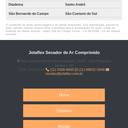
Diadema
Santo André
São Bernardo do Campo
São Caetano do Sul
O conteúdo do texto desta página é de direito reservado. Sua reprodução, parcial ou
total, mesmo citando nossos links, é proibida sem a autorização do autor. Crime de
violação de direito autoral – artigo 184 do Código Penal –
Lei 9610/98 - Lei de direitos
autorais
.
Jotaflex Secador de Ar Comprimido
Rua Senador Bento Pereira Bueno, 33/39 - Vila Progresso
Jundiaí - SP
CEP: 13202-240
(11) 3308-6600
(11) 99632-5946
vendas@jotaflex.com.br
Home
Empresa
Missão