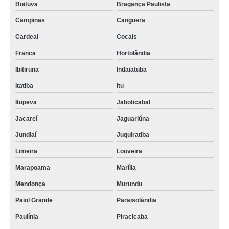
Boituva
Bragança Paulista
Campinas
Canguera
Cardeal
Cocais
Franca
Hortolândia
Ibitiruna
Indaiatuba
Itatiba
Itu
Itupeva
Jaboticabal
Jacareí
Jaguariúna
Jundiaí
Juquiratiba
Limeira
Louveira
Marapoama
Marília
Mendonça
Murundu
Paiol Grande
Paraisolândia
Paulínia
Piracicaba