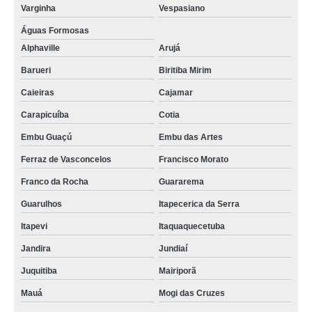
Varginha
Vespasiano
Águas Formosas
Alphaville
Arujá
Barueri
Biritiba Mirim
Caieiras
Cajamar
Carapicuíba
Cotia
Embu Guaçú
Embu das Artes
Ferraz de Vasconcelos
Francisco Morato
Franco da Rocha
Guararema
Guarulhos
Itapecerica da Serra
Itapevi
Itaquaquecetuba
Jandira
Jundiaí
Juquitiba
Mairiporã
Mauá
Mogi das Cruzes