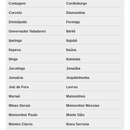
Contagem
Cordisburgo
Curvelo
Diamantina
Divinópolis
Formiga
Governador Valadares
Ibirité
Ipatinga
Itajubá
Itapeva
Itaúna
Itinga
Ituiutaba
Jacutinga
Janaúba
Januária
Jequitinhonha
Juiz de Fora
Lavras
Mariaé
Matosinhos
Minas Gerais
Monsenhor Messias
Monsenhor Paulo
Monte Sião
Montes Claros
Nova Serrana