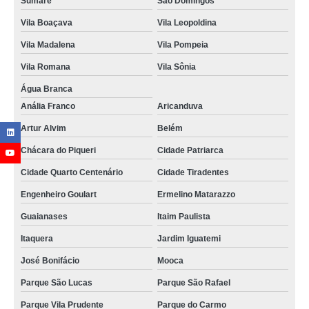
Sumaré
São Domingos
Vila Boaçava
Vila Leopoldina
Vila Madalena
Vila Pompeia
Vila Romana
Vila Sônia
Água Branca
Anália Franco
Aricanduva
Artur Alvim
Belém
Chácara do Piqueri
Cidade Patriarca
Cidade Quarto Centenário
Cidade Tiradentes
Engenheiro Goulart
Ermelino Matarazzo
Guaianases
Itaim Paulista
Itaquera
Jardim Iguatemi
José Bonifácio
Mooca
Parque São Lucas
Parque São Rafael
Parque Vila Prudente
Parque do Carmo