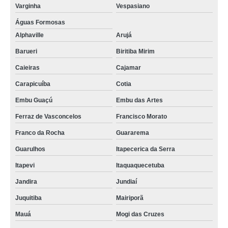
Varginha
Vespasiano
Águas Formosas
Alphaville
Arujá
Barueri
Biritiba Mirim
Caieiras
Cajamar
Carapicuíba
Cotia
Embu Guaçú
Embu das Artes
Ferraz de Vasconcelos
Francisco Morato
Franco da Rocha
Guararema
Guarulhos
Itapecerica da Serra
Itapevi
Itaquaquecetuba
Jandira
Jundiaí
Juquitiba
Mairiporã
Mauá
Mogi das Cruzes