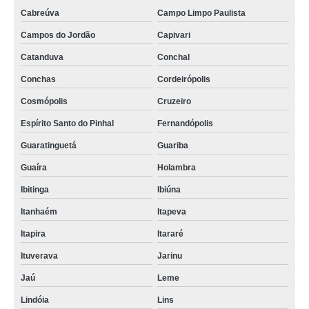
Cabreúva
Campo Limpo Paulista
Campos do Jordão
Capivari
Catanduva
Conchal
Conchas
Cordeirópolis
Cosmópolis
Cruzeiro
Espírito Santo do Pinhal
Fernandópolis
Guaratinguetá
Guariba
Guaíra
Holambra
Ibitinga
Ibiúna
Itanhaém
Itapeva
Itapira
Itararé
Ituverava
Jarinu
Jaú
Leme
Lindóia
Lins