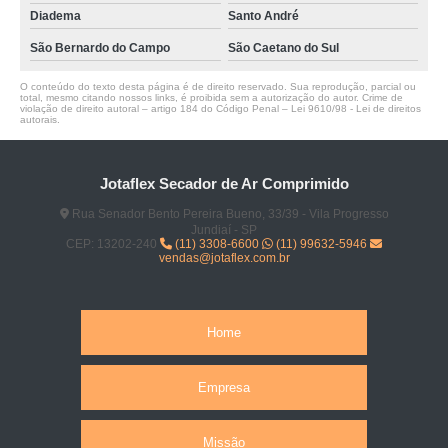
Diadema
Santo André
São Bernardo do Campo
São Caetano do Sul
O conteúdo do texto desta página é de direito reservado. Sua reprodução, parcial ou
total, mesmo citando nossos links, é proibida sem a autorização do autor. Crime de
violação de direito autoral – artigo 184 do Código Penal –
Lei 9610/98 - Lei de direitos
autorais
.
Jotaflex Secador de Ar Comprimido
Rua Senador Bento Pereira Bueno, 33/39 - Vila Progresso
Jundiaí - SP
CEP: 13202-240
(11) 3308-6600
(11) 99632-5946
vendas@jotaflex.com.br
Home
Empresa
Missão