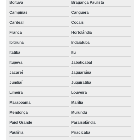
Boituva
Bragança Paulista
Campinas
Canguera
Cardeal
Cocais
Franca
Hortolândia
Ibitiruna
Indaiatuba
Itatiba
Itu
Itupeva
Jaboticabal
Jacareí
Jaguariúna
Jundiaí
Juquiratiba
Limeira
Louveira
Marapoama
Marília
Mendonça
Murundu
Paiol Grande
Paraisolândia
Paulínia
Piracicaba