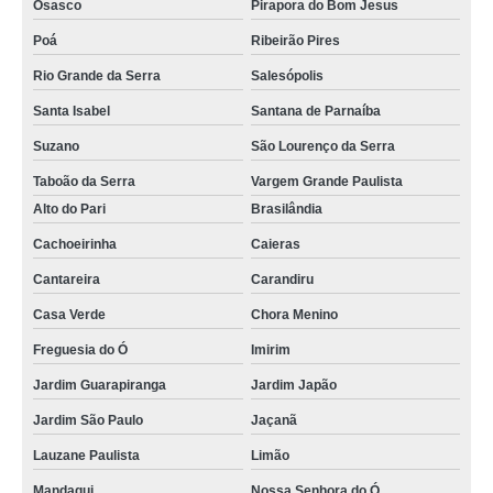
Osasco
Pirapora do Bom Jesus
Poá
Ribeirão Pires
Rio Grande da Serra
Salesópolis
Santa Isabel
Santana de Parnaíba
Suzano
São Lourenço da Serra
Taboão da Serra
Vargem Grande Paulista
Alto do Pari
Brasilândia
Cachoeirinha
Caieras
Cantareira
Carandiru
Casa Verde
Chora Menino
Freguesia do Ó
Imirim
Jardim Guarapiranga
Jardim Japão
Jardim São Paulo
Jaçanã
Lauzane Paulista
Limão
Mandaqui
Nossa Senhora do Ó