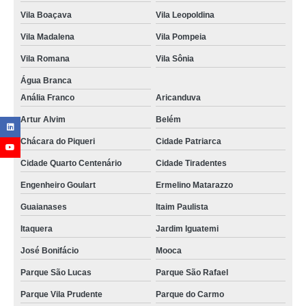
Vila Boaçava
Vila Leopoldina
Vila Madalena
Vila Pompeia
Vila Romana
Vila Sônia
Água Branca
Anália Franco
Aricanduva
Artur Alvim
Belém
Chácara do Piqueri
Cidade Patriarca
Cidade Quarto Centenário
Cidade Tiradentes
Engenheiro Goulart
Ermelino Matarazzo
Guaianases
Itaim Paulista
Itaquera
Jardim Iguatemi
José Bonifácio
Mooca
Parque São Lucas
Parque São Rafael
Parque Vila Prudente
Parque do Carmo