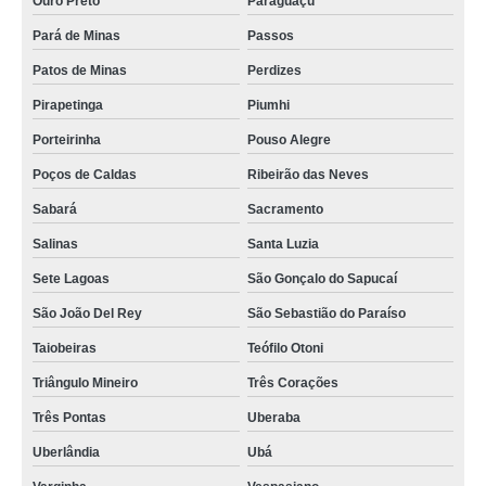
Ouro Preto
Paraguaçú
Pará de Minas
Passos
Patos de Minas
Perdizes
Pirapetinga
Piumhi
Porteirinha
Pouso Alegre
Poços de Caldas
Ribeirão das Neves
Sabará
Sacramento
Salinas
Santa Luzia
Sete Lagoas
São Gonçalo do Sapucaí
São João Del Rey
São Sebastião do Paraíso
Taiobeiras
Teófilo Otoni
Triângulo Mineiro
Três Corações
Três Pontas
Uberaba
Uberlândia
Ubá