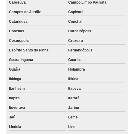
Cabreúva
Campo Limpo Paulista
Campos do Jordão
Capivari
Catanduva
Conchal
Conchas
Cordeirópolis
Cosmópolis
Cruzeiro
Espírito Santo do Pinhal
Fernandópolis
Guaratinguetá
Guariba
Guaíra
Holambra
Ibitinga
Ibiúna
Itanhaém
Itapeva
Itapira
Itararé
Ituverava
Jarinu
Jaú
Leme
Lindóia
Lins