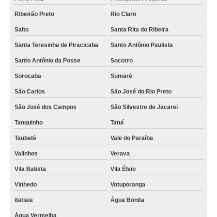
Ribeirão Preto
Rio Claro
Salto
Santa Rita do Ribeira
Santa Teresinha de Piracicaba
Santo Antônio Paulista
Santo Antônio da Posse
Socorro
Sorocaba
Sumaré
São Carlos
São José do Rio Preto
São José dos Campos
São Silvestre de Jacarei
Tanquinho
Tatuí
Taubaté
Vale do Paraíba
Valinhos
Verava
Vila Batista
Vila Élvio
Vinhedo
Votuporanga
itatiaia
Água Bonita
Água Vermelha