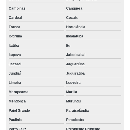
Campinas
Canguera
Cardeal
Cocais
Franca
Hortolândia
Ibitiruna
Indaiatuba
Itatiba
Itu
Itupeva
Jaboticabal
Jacareí
Jaguariúna
Jundiaí
Juquiratiba
Limeira
Louveira
Marapoama
Marília
Mendonça
Murundu
Paiol Grande
Paraisolândia
Paulínia
Piracicaba
Porto Feliz
Presidente Prudente