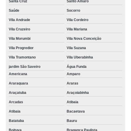
Santa Cruz
Santo Amaro
Saúde
Socorro
Vila Andrade
Vila Cordeiro
Vila Cruzeiro
Vila Mariana
Vila Morumbi
Vila Nova Conceição
Vila Progredior
Vila Suzana
Vila Tramontano
Vila Uberabinha
jardim São Saveiro
Água Funda
Americana
Amparo
Araraquara
Araras
Araçatuba
Araçoiabinha
Arcadas
Atibaia
Atibaia
Bacaetava
Batatuba
Bauru
Boituva
Bragança Paulista