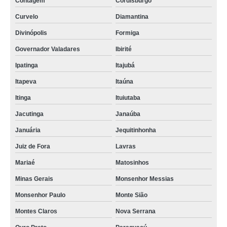
Contagem
Cordisburgo
Curvelo
Diamantina
Divinópolis
Formiga
Governador Valadares
Ibirité
Ipatinga
Itajubá
Itapeva
Itaúna
Itinga
Ituiutaba
Jacutinga
Janaúba
Januária
Jequitinhonha
Juiz de Fora
Lavras
Mariaé
Matosinhos
Minas Gerais
Monsenhor Messias
Monsenhor Paulo
Monte Sião
Montes Claros
Nova Serrana