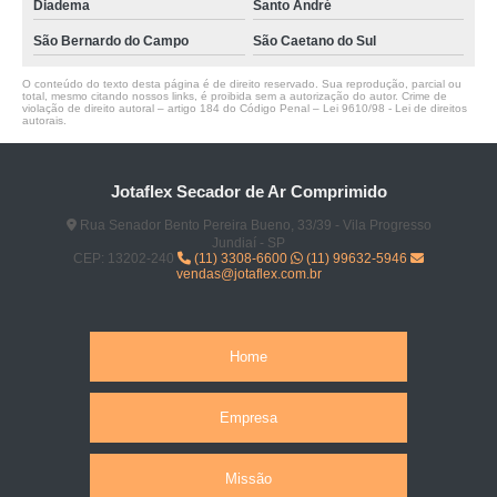
Diadema
Santo André
São Bernardo do Campo
São Caetano do Sul
O conteúdo do texto desta página é de direito reservado. Sua reprodução, parcial ou
total, mesmo citando nossos links, é proibida sem a autorização do autor. Crime de
violação de direito autoral – artigo 184 do Código Penal –
Lei 9610/98 - Lei de direitos
autorais
.
Jotaflex Secador de Ar Comprimido
Rua Senador Bento Pereira Bueno, 33/39 - Vila Progresso
Jundiaí - SP
CEP: 13202-240
(11) 3308-6600
(11) 99632-5946
vendas@jotaflex.com.br
Home
Empresa
Missão