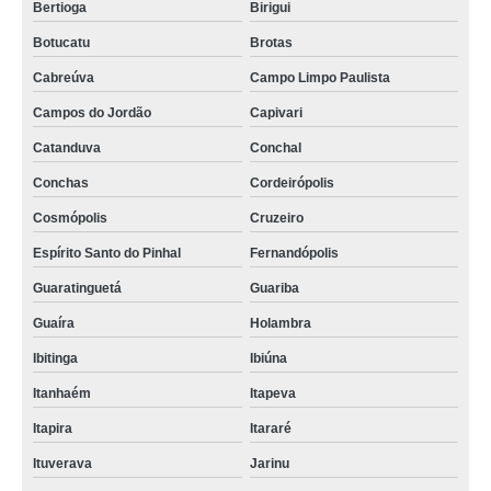
Bertioga
Birigui
Botucatu
Brotas
Cabreúva
Campo Limpo Paulista
Campos do Jordão
Capivari
Catanduva
Conchal
Conchas
Cordeirópolis
Cosmópolis
Cruzeiro
Espírito Santo do Pinhal
Fernandópolis
Guaratinguetá
Guariba
Guaíra
Holambra
Ibitinga
Ibiúna
Itanhaém
Itapeva
Itapira
Itararé
Ituverava
Jarinu