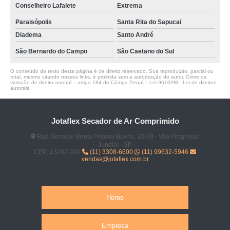
Conselheiro Lafaiete
Extrema
Paraisópolis
Santa Rita do Sapucai
Diadema
Santo André
São Bernardo do Campo
São Caetano do Sul
O conteúdo do texto desta página é de direito reservado. Sua reprodução, parcial ou
total, mesmo citando nossos links, é proibida sem a autorização do autor. Crime de
violação de direito autoral – artigo 184 do Código Penal –
Lei 9610/98 - Lei de direitos
autorais
.
Jotaflex Secador de Ar Comprimido
Rua Senador Bento Pereira Bueno, 33/39 - Vila Progresso
Jundiaí - SP
CEP: 13202-240
(11) 3308-6600
(11) 99632-5946
vendas@jotaflex.com.br
Home
Empresa