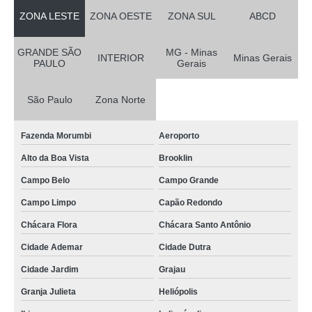
ZONA LESTE
ZONA OESTE
ZONA SUL
ABCD
GRANDE SÃO
MG - Minas
INTERIOR
Minas Gerais
PAULO
Gerais
São Paulo
Zona Norte
Fazenda Morumbi
Aeroporto
Alto da Boa Vista
Brooklin
Campo Belo
Campo Grande
Campo Limpo
Capão Redondo
Chácara Flora
Chácara Santo Antônio
Cidade Ademar
Cidade Dutra
Cidade Jardim
Grajau
Granja Julieta
Heliópolis