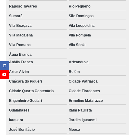
Raposo Tavares
Rio Pequeno
Sumaré
São Domingos
Vila Boaçava
Vila Leopoldina
Vila Madalena
Vila Pompeia
Vila Romana
Vila Sônia
Água Branca
Anália Franco
Aricanduva
Artur Alvim
Belém
Chácara do Piqueri
Cidade Patriarca
Cidade Quarto Centenário
Cidade Tiradentes
Engenheiro Goulart
Ermelino Matarazzo
Guaianases
Itaim Paulista
Itaquera
Jardim Iguatemi
José Bonifácio
Mooca