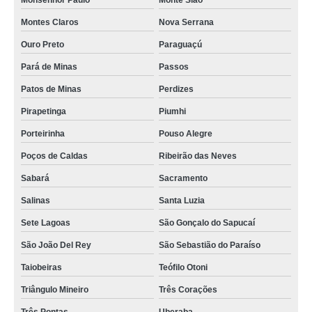
Monsenhor Paulo
Monte Sião
Montes Claros
Nova Serrana
Ouro Preto
Paraguaçú
Pará de Minas
Passos
Patos de Minas
Perdizes
Pirapetinga
Piumhi
Porteirinha
Pouso Alegre
Poços de Caldas
Ribeirão das Neves
Sabará
Sacramento
Salinas
Santa Luzia
Sete Lagoas
São Gonçalo do Sapucaí
São João Del Rey
São Sebastião do Paraíso
Taiobeiras
Teófilo Otoni
Triângulo Mineiro
Três Corações