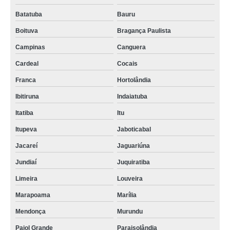
Batatuba
Bauru
Boituva
Bragança Paulista
Campinas
Canguera
Cardeal
Cocais
Franca
Hortolândia
Ibitiruna
Indaiatuba
Itatiba
Itu
Itupeva
Jaboticabal
Jacareí
Jaguariúna
Jundiaí
Juquiratiba
Limeira
Louveira
Marapoama
Marília
Mendonça
Murundu
Paiol Grande
Paraisolândia