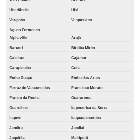
Três Pontas
Uberaba
Uberlândia
Ubá
Varginha
Vespasiano
Águas Formosas
Alphaville
Arujá
Barueri
Biritiba Mirim
Caieiras
Cajamar
Carapicuíba
Cotia
Embu Guaçú
Embu das Artes
Ferraz de Vasconcelos
Francisco Morato
Franco da Rocha
Guararema
Guarulhos
Itapecerica da Serra
Itapevi
Itaquaquecetuba
Jandira
Jundiaí
Juquitiba
Mairiporã