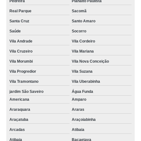
Pedreira
Planalto Paulista
Real Parque
Sacomã
Santa Cruz
Santo Amaro
Saúde
Socorro
Vila Andrade
Vila Cordeiro
Vila Cruzeiro
Vila Mariana
Vila Morumbi
Vila Nova Conceição
Vila Progredior
Vila Suzana
Vila Tramontano
Vila Uberabinha
jardim São Saveiro
Água Funda
Americana
Amparo
Araraquara
Araras
Araçatuba
Araçoiabinha
Arcadas
Atibaia
Atibaia
Bacaetava