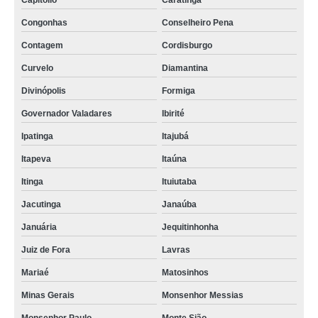
Capitólio
Caratinga
Congonhas
Conselheiro Pena
Contagem
Cordisburgo
Curvelo
Diamantina
Divinópolis
Formiga
Governador Valadares
Ibirité
Ipatinga
Itajubá
Itapeva
Itaúna
Itinga
Ituiutaba
Jacutinga
Janaúba
Januária
Jequitinhonha
Juiz de Fora
Lavras
Mariaé
Matosinhos
Minas Gerais
Monsenhor Messias